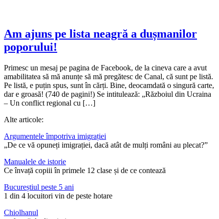
Am ajuns pe lista neagră a dușmanilor
poporului!
Primesc un mesaj pe pagina de Facebook, de la cineva care a avut
amabilitatea să mă anunțe să mă pregătesc de Canal, că sunt pe listă.
Pe listă, e puțin spus, sunt în cărți. Bine, deocamdată o singură carte,
dar e groasă! (740 de pagini!) Se intitulează: „Războiul din Ucraina
– Un conflict regional cu […]
Alte articole:
Argumentele împotriva imigrației
„De ce vă opuneți imigrației, dacă atât de mulți români au plecat?”
Manualele de istorie
Ce învață copiii în primele 12 clase și de ce contează
Bucureștiul peste 5 ani
1 din 4 locuitori vin de peste hotare
Chiolhanul