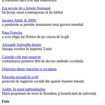
și transmite dacă ți-ai luat tratamentul
Era nevoie de o femeie frumoasă
Să învețe omul contemporan să fie bărbat
Jacques Attali, în 2009:
o pandemie ar permite instaurarea unui guvern mondial
Papa Francisc
a scos efigia lui Hristos de pe crucea de la gât
Alexandr Soljenițîn despre
Situația evreilor în Imperiul Țarist
Cazurile cele mai suspecte
centralizarea primelor 800 de decese atribuite covidului
Diferența dintre marxism și socialism
Educația sexuală în școli
proiectul de inginerie socială din spatele bunelor intenții
Arabii, în topul latifundiarilor
Marii proprietari de teren în România și beneficiarii de subvenții
Foto