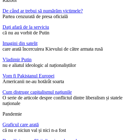
Război
De când ar trebui să numărăm victimele?
Partea cenzurată de presa oficială
Dați afară de la serviciu
că nu au vorbit de Putin
Imagini din satelit
care arată încercuirea Kievului de către armata rusă
Vladimir Putin
nu e aliatul ideologic al naționaliștilor
Vom fi Pakistanul Europei
Americanii ne-au hotărât soarta
Cum distruge capitalismul națiunile
O serie de articole despre conflictul dintre liberalism și statele
naționale
Pandemie
Graficul care arată
că nu e niciun val și nici n-a fost