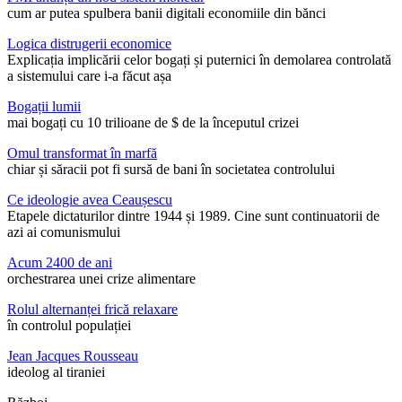
cum ar putea spulbera banii digitali economiile din bănci
Logica distrugerii economice
Explicația implicării celor bogați și puternici în demolarea controlată
a sistemului care i-a făcut așa
Bogații lumii
mai bogați cu 10 trilioane de $ de la începutul crizei
Omul transformat în marfă
chiar și săracii pot fi sursă de bani în societatea controlului
Ce ideologie avea Ceaușescu
Etapele dictaturilor dintre 1944 și 1989. Cine sunt continuatorii de
azi ai comunismului
Acum 2400 de ani
orchestrarea unei crize alimentare
Rolul alternanței frică relaxare
în controlul populației
Jean Jacques Rousseau
ideolog al tiraniei