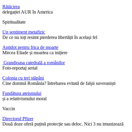
Rătăcirea
delegației AUR în America
Spiritualitate
Un sentiment metafizic
De ce nu toți resimt pierderea libertății în același fel
Antidot pentru frica de moarte
Mircea Eliade și moartea ca inițiere
Grandioasa catedrală a românilor
Foto-reportaj serial
Colonia cu trei stăpâni
Cine domină România? întrebarea evitată de falșii suveraniști
Fundătura ateismului
și a relativismului moral
Vaccin
Directorul Pfizer
Două doze oferă puțină protecție sau deloc. Nici 3 nu imunizează