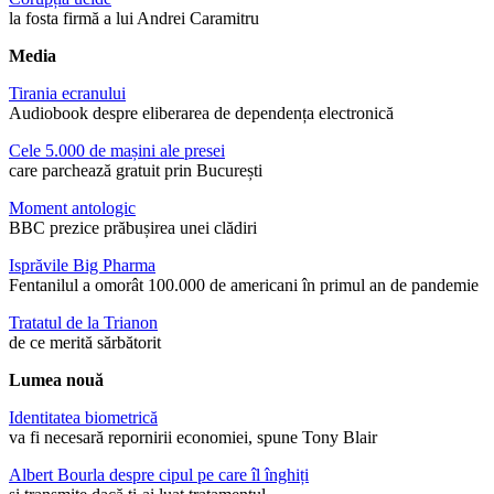
la fosta firmă a lui Andrei Caramitru
Media
Tirania ecranului
Audiobook despre eliberarea de dependența electronică
Cele 5.000 de mașini ale presei
care parchează gratuit prin București
Moment antologic
BBC prezice prăbușirea unei clădiri
Isprăvile Big Pharma
Fentanilul a omorât 100.000 de americani în primul an de pandemie
Tratatul de la Trianon
de ce merită sărbătorit
Lumea nouă
Identitatea biometrică
va fi necesară repornirii economiei, spune Tony Blair
Albert Bourla despre cipul pe care îl înghiți