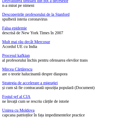
Dezvăluirea umflării din pix a deceselor
n-a mirat pe nimeni
Descoperirile profesorului de la Stanford
spulberă isteria coronavirus
Falsa epidemie
descrisă de New York Times în 2007
Mult mai rău decât Mercosur
Acordul UE cu India
Procesul kafkian
al profesorului închis pentru ofensarea elevilor trans
Mircea Cărtărescu
are o teorie halucinantă despre diaspora
Strategia de accelerare a migrației
și cum să fie contracarată opoziția populară (Document)
Fostul șef al CIA
ne învață cum se rescriu cărțile de istorie
Unirea cu Moldova
capcana patrioților în fața impedimentelor practice