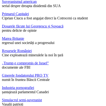
Suveranismul american
serial despre dreapta disidentă din SUA
Primarul Capitalei
Ciprian Ciucu a fost angajat direct la Cotroceni ca student
Dosarele făcute lui Georgescu și Șoșoacă
pentru delicte de opinie
Marea Britanie
regresul unei societăți a progresului
Resursele României
Cine exploatează mineralele la noi în țară
„Trump e compromis de Israel”
documente ale FBI
Ginerele fondatorului PRO TV
numit în fruntea Băncii Centrale
Industria pornografiei
șantajează parlamentul Canadei
Simulacrul semi-suveranist
Vasalii patrioți