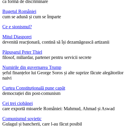
ca formă de discriminare
Bugetul României
cum se adună și cum se împarte
Ce e sionismul?
Mitul Diasporei
devenită reacționară, contină să își dezamăgească artizanii
Păpușarul Peter Thiel
filosof, miliardar, partener pentru servicii secrete
Numirile din guvernarea Trump
șeful finanțelor lui George Soros și alte suprize făcute alegătorilor
naivi
Curtea Constituțională pune capăt
democrației din post-comunism
Cei trei ciobănei
care exportă mioarele României: Mahmud, Ahmad și Aswad
Comunismul sovietic
Gulagul și bancherii, care l-au făcut posibil