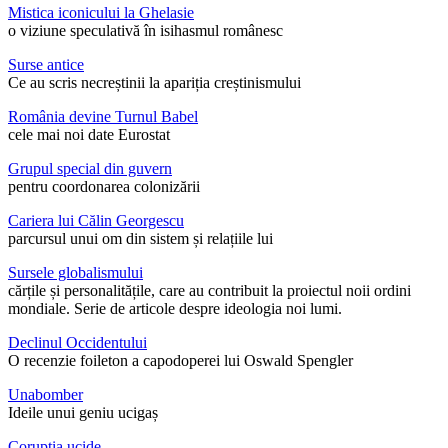
Mistica iconicului la Ghelasie
o viziune speculativă în isihasmul românesc
Surse antice
Ce au scris necreștinii la apariția creștinismului
România devine Turnul Babel
cele mai noi date Eurostat
Grupul special din guvern
pentru coordonarea colonizării
Cariera lui Călin Georgescu
parcursul unui om din sistem și relațiile lui
Sursele globalismului
cărțile și personalitățile, care au contribuit la proiectul noii ordini
mondiale. Serie de articole despre ideologia noi lumi.
Declinul Occidentului
O recenzie foileton a capodoperei lui Oswald Spengler
Unabomber
Ideile unui geniu ucigaș
Corupția ucide