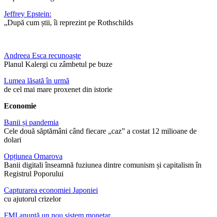
Jeffrey Epstein:
„După cum știi, îi reprezint pe Rothschilds
Andreea Esca recunoaște
Planul Kalergi cu zâmbetul pe buze
Lumea lăsată în urmă
de cel mai mare proxenet din istorie
Economie
Banii și pandemia
Cele două săptămâni când fiecare „caz” a costat 12 milioane de
dolari
Opțiunea Omarova
Banii digitali înseamnă fuziunea dintre comunism și capitalism în
Registrul Poporului
Capturarea economiei Japoniei
cu ajutorul crizelor
FMI anunță un nou sistem monetar