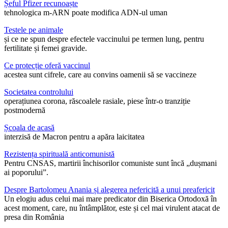
Șeful Pfizer recunoaște
tehnologica m-ARN poate modifica ADN-ul uman
Testele pe animale
și ce ne spun despre efectele vaccinului pe termen lung, pentru
fertilitate și femei gravide.
Ce protecție oferă vaccinul
acestea sunt cifrele, care au convins oamenii să se vaccineze
Societatea controlului
operațiunea corona, răscoalele rasiale, piese într-o tranziție
postmodernă
Școala de acasă
interzisă de Macron pentru a apăra laicitatea
Rezistența spirituală anticomunistă
Pentru CNSAS, martirii închisorilor comuniste sunt încă „dușmani
ai poporului”.
Despre Bartolomeu Anania și alegerea nefericită a unui preafericit
Un elogiu adus celui mai mare predicator din Biserica Ortodoxă în
acest moment, care, nu întâmplător, este și cel mai virulent atacat de
presa din România