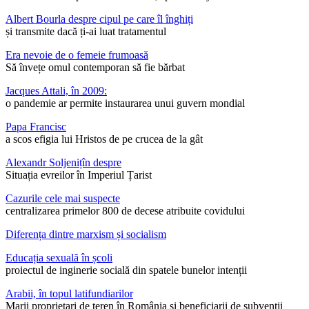
Albert Bourla despre cipul pe care îl înghiți
și transmite dacă ți-ai luat tratamentul
Era nevoie de o femeie frumoasă
Să învețe omul contemporan să fie bărbat
Jacques Attali, în 2009:
o pandemie ar permite instaurarea unui guvern mondial
Papa Francisc
a scos efigia lui Hristos de pe crucea de la gât
Alexandr Soljenițîn despre
Situația evreilor în Imperiul Țarist
Cazurile cele mai suspecte
centralizarea primelor 800 de decese atribuite covidului
Diferența dintre marxism și socialism
Educația sexuală în școli
proiectul de inginerie socială din spatele bunelor intenții
Arabii, în topul latifundiarilor
Marii proprietari de teren în România și beneficiarii de subvenții