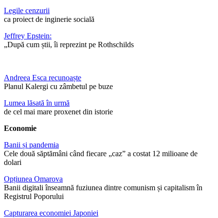
Legile cenzurii
ca proiect de inginerie socială
Jeffrey Epstein:
„După cum știi, îi reprezint pe Rothschilds
Andreea Esca recunoaște
Planul Kalergi cu zâmbetul pe buze
Lumea lăsată în urmă
de cel mai mare proxenet din istorie
Economie
Banii și pandemia
Cele două săptămâni când fiecare „caz” a costat 12 milioane de
dolari
Opțiunea Omarova
Banii digitali înseamnă fuziunea dintre comunism și capitalism în
Registrul Poporului
Capturarea economiei Japoniei