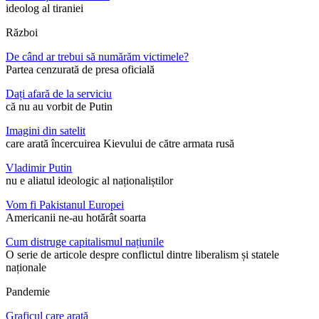
ideolog al tiraniei
Război
De când ar trebui să numărăm victimele?
Partea cenzurată de presa oficială
Dați afară de la serviciu
că nu au vorbit de Putin
Imagini din satelit
care arată încercuirea Kievului de către armata rusă
Vladimir Putin
nu e aliatul ideologic al naționaliștilor
Vom fi Pakistanul Europei
Americanii ne-au hotărât soarta
Cum distruge capitalismul națiunile
O serie de articole despre conflictul dintre liberalism și statele
naționale
Pandemie
Graficul care arată