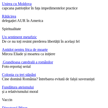
Unirea cu Moldova
capcana patrioților în fața impedimentelor practice
Rătăcirea
delegației AUR în America
Spiritualitate
Un sentiment metafizic
De ce nu toți resimt pierderea libertății în același fel
Antidot pentru frica de moarte
Mircea Eliade și moartea ca inițiere
Grandioasa catedrală a românilor
Foto-reportaj serial
Colonia cu trei stăpâni
Cine domină România? întrebarea evitată de falșii suveraniști
Fundătura ateismului
și a relativismului moral
Vaccin
Directorul Pfizer