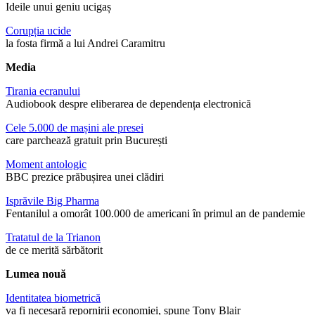
Ideile unui geniu ucigaș
Corupția ucide
la fosta firmă a lui Andrei Caramitru
Media
Tirania ecranului
Audiobook despre eliberarea de dependența electronică
Cele 5.000 de mașini ale presei
care parchează gratuit prin București
Moment antologic
BBC prezice prăbușirea unei clădiri
Isprăvile Big Pharma
Fentanilul a omorât 100.000 de americani în primul an de pandemie
Tratatul de la Trianon
de ce merită sărbătorit
Lumea nouă
Identitatea biometrică
va fi necesară repornirii economiei, spune Tony Blair