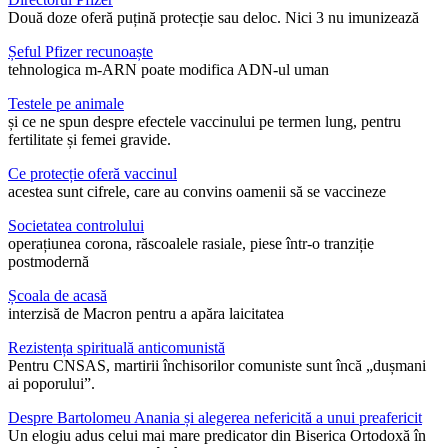
Două doze oferă puțină protecție sau deloc. Nici 3 nu imunizează
Șeful Pfizer recunoaște
tehnologica m-ARN poate modifica ADN-ul uman
Testele pe animale
și ce ne spun despre efectele vaccinului pe termen lung, pentru
fertilitate și femei gravide.
Ce protecție oferă vaccinul
acestea sunt cifrele, care au convins oamenii să se vaccineze
Societatea controlului
operațiunea corona, răscoalele rasiale, piese într-o tranziție
postmodernă
Școala de acasă
interzisă de Macron pentru a apăra laicitatea
Rezistența spirituală anticomunistă
Pentru CNSAS, martirii închisorilor comuniste sunt încă „dușmani
ai poporului”.
Despre Bartolomeu Anania și alegerea nefericită a unui preafericit
Un elogiu adus celui mai mare predicator din Biserica Ortodoxă în