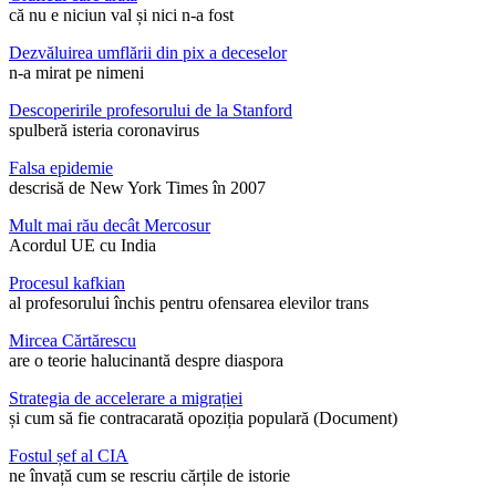
că nu e niciun val și nici n-a fost
Dezvăluirea umflării din pix a deceselor
n-a mirat pe nimeni
Descoperirile profesorului de la Stanford
spulberă isteria coronavirus
Falsa epidemie
descrisă de New York Times în 2007
Mult mai rău decât Mercosur
Acordul UE cu India
Procesul kafkian
al profesorului închis pentru ofensarea elevilor trans
Mircea Cărtărescu
are o teorie halucinantă despre diaspora
Strategia de accelerare a migrației
și cum să fie contracarată opoziția populară (Document)
Fostul șef al CIA
ne învață cum se rescriu cărțile de istorie