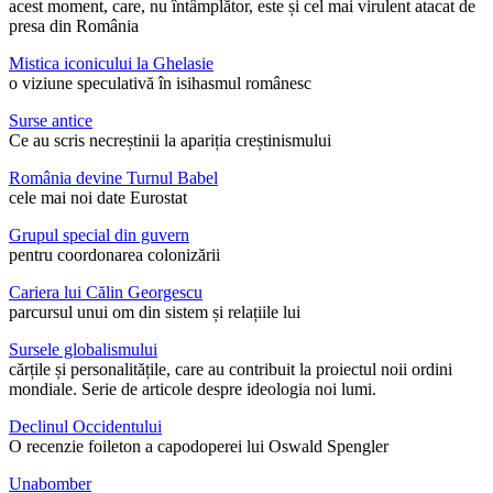
acest moment, care, nu întâmplător, este și cel mai virulent atacat de
presa din România
Mistica iconicului la Ghelasie
o viziune speculativă în isihasmul românesc
Surse antice
Ce au scris necreștinii la apariția creștinismului
România devine Turnul Babel
cele mai noi date Eurostat
Grupul special din guvern
pentru coordonarea colonizării
Cariera lui Călin Georgescu
parcursul unui om din sistem și relațiile lui
Sursele globalismului
cărțile și personalitățile, care au contribuit la proiectul noii ordini
mondiale. Serie de articole despre ideologia noi lumi.
Declinul Occidentului
O recenzie foileton a capodoperei lui Oswald Spengler
Unabomber