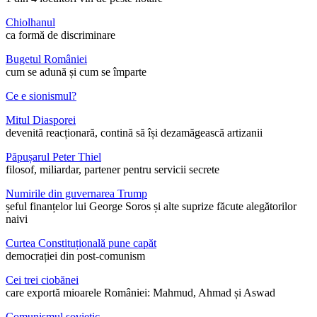
Chiolhanul
ca formă de discriminare
Bugetul României
cum se adună și cum se împarte
Ce e sionismul?
Mitul Diasporei
devenită reacționară, contină să își dezamăgească artizanii
Păpușarul Peter Thiel
filosof, miliardar, partener pentru servicii secrete
Numirile din guvernarea Trump
șeful finanțelor lui George Soros și alte suprize făcute alegătorilor
naivi
Curtea Constituțională pune capăt
democrației din post-comunism
Cei trei ciobănei
care exportă mioarele României: Mahmud, Ahmad și Aswad
Comunismul sovietic