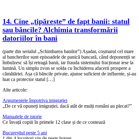
14. Cine „tipărește” de fapt banii: statul
sau băncile? Alchimia transformării
datoriilor în bani
(parte din serialul „Schimbarea banilor”) Așadar, coșmarul cel mare
al bancherilor sunt episoadele de panică bancară, când deponenții se
îmbulzesc să își retragă banii, iar frauda sistemului fracționar iese la
lumină. Un simplu zvon se solda cu închiderea afacerii prospere a
cămătăriei. Așa că băncile private, ajunse suficient de influente, și-au
luat ca protector statul […]
Alte articole:
Argumentele împotriva imigrației
„De ce vă opuneți imigrației, dacă atât de mulți români au plecat?”
Manualele de istorie
Ce învață copiii în primele 12 clase și de ce contează
Bucureștiul peste 5 ani
1 din 4 locuitori vin de peste hotare