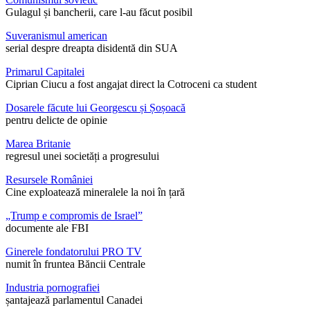
Gulagul și bancherii, care l-au făcut posibil
Suveranismul american
serial despre dreapta disidentă din SUA
Primarul Capitalei
Ciprian Ciucu a fost angajat direct la Cotroceni ca student
Dosarele făcute lui Georgescu și Șoșoacă
pentru delicte de opinie
Marea Britanie
regresul unei societăți a progresului
Resursele României
Cine exploatează mineralele la noi în țară
„Trump e compromis de Israel”
documente ale FBI
Ginerele fondatorului PRO TV
numit în fruntea Băncii Centrale
Industria pornografiei
șantajează parlamentul Canadei