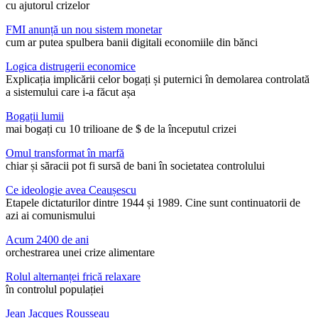
cu ajutorul crizelor
FMI anunță un nou sistem monetar
cum ar putea spulbera banii digitali economiile din bănci
Logica distrugerii economice
Explicația implicării celor bogați și puternici în demolarea controlată
a sistemului care i-a făcut așa
Bogații lumii
mai bogați cu 10 trilioane de $ de la începutul crizei
Omul transformat în marfă
chiar și săracii pot fi sursă de bani în societatea controlului
Ce ideologie avea Ceaușescu
Etapele dictaturilor dintre 1944 și 1989. Cine sunt continuatorii de
azi ai comunismului
Acum 2400 de ani
orchestrarea unei crize alimentare
Rolul alternanței frică relaxare
în controlul populației
Jean Jacques Rousseau