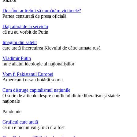
Război
De când ar trebui să numărăm victimele?
Partea cenzurată de presa oficială
Dați afară de la serviciu
că nu au vorbit de Putin
Imagini din satelit
care arată încercuirea Kievului de către armata rusă
Vladimir Putin
nu e aliatul ideologic al naționaliștilor
Vom fi Pakistanul Europei
Americanii ne-au hotărât soarta
Cum distruge capitalismul națiunile
O serie de articole despre conflictul dintre liberalism și statele
naționale
Pandemie
Graficul care arată
că nu e niciun val și nici n-a fost