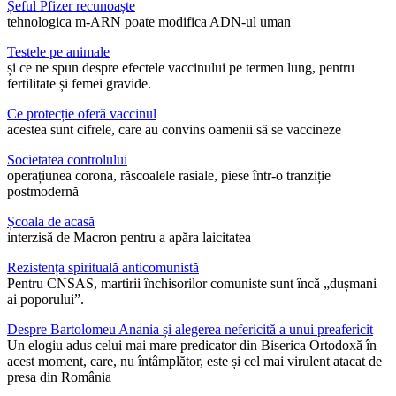
Șeful Pfizer recunoaște
tehnologica m-ARN poate modifica ADN-ul uman
Testele pe animale
și ce ne spun despre efectele vaccinului pe termen lung, pentru
fertilitate și femei gravide.
Ce protecție oferă vaccinul
acestea sunt cifrele, care au convins oamenii să se vaccineze
Societatea controlului
operațiunea corona, răscoalele rasiale, piese într-o tranziție
postmodernă
Școala de acasă
interzisă de Macron pentru a apăra laicitatea
Rezistența spirituală anticomunistă
Pentru CNSAS, martirii închisorilor comuniste sunt încă „dușmani
ai poporului”.
Despre Bartolomeu Anania și alegerea nefericită a unui preafericit
Un elogiu adus celui mai mare predicator din Biserica Ortodoxă în
acest moment, care, nu întâmplător, este și cel mai virulent atacat de
presa din România