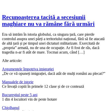
Recunoașterea tacită a secesiunii
maghiare nu va rămâne fără urmări
Era să intrăm în istoria globului, ca singura țară, care pierde
controlul asupra unei părți a teritoriului național, fără să fie atacată
de altă țară și pe timpul unei dictaturi militarizate. Exercitată de
„propria” armată, nu de una de ocupație. Ar fi fost de râs, dacă
tragedia n-ar fi atât de mare. Tocmai acum, când […]
Alte articole:
Argumentele împotriva imigrației
„De ce vă opuneți imigrației, dacă atât de mulți români au plecat?”
Manualele de istorie
Ce învață copiii în primele 12 clase și de ce contează
Bucureștiul peste 5 ani
1 din 4 locuitori vin de peste hotare
Chiolhanul