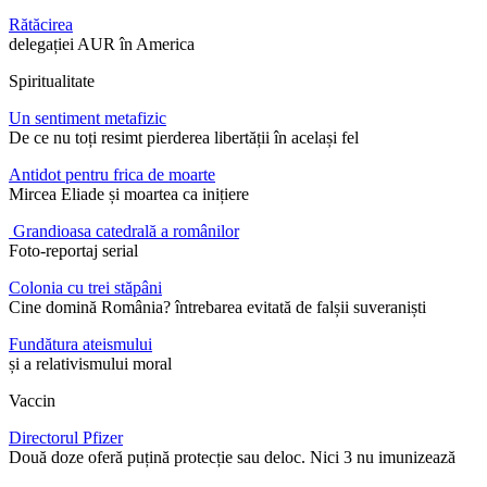
Rătăcirea
delegației AUR în America
Spiritualitate
Un sentiment metafizic
De ce nu toți resimt pierderea libertății în același fel
Antidot pentru frica de moarte
Mircea Eliade și moartea ca inițiere
Grandioasa catedrală a românilor
Foto-reportaj serial
Colonia cu trei stăpâni
Cine domină România? întrebarea evitată de falșii suveraniști
Fundătura ateismului
și a relativismului moral
Vaccin
Directorul Pfizer
Două doze oferă puțină protecție sau deloc. Nici 3 nu imunizează