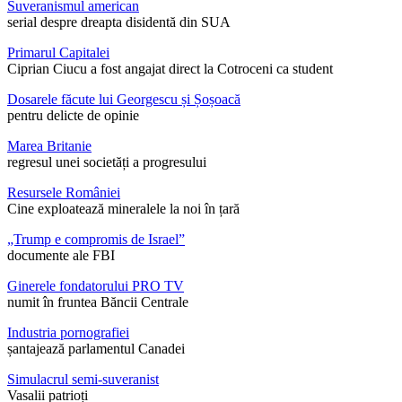
Suveranismul american
serial despre dreapta disidentă din SUA
Primarul Capitalei
Ciprian Ciucu a fost angajat direct la Cotroceni ca student
Dosarele făcute lui Georgescu și Șoșoacă
pentru delicte de opinie
Marea Britanie
regresul unei societăți a progresului
Resursele României
Cine exploatează mineralele la noi în țară
„Trump e compromis de Israel”
documente ale FBI
Ginerele fondatorului PRO TV
numit în fruntea Băncii Centrale
Industria pornografiei
șantajează parlamentul Canadei
Simulacrul semi-suveranist
Vasalii patrioți