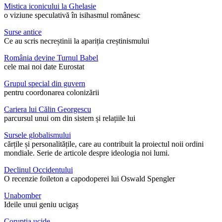
Mistica iconicului la Ghelasie
o viziune speculativă în isihasmul românesc
Surse antice
Ce au scris necreștinii la apariția creștinismului
România devine Turnul Babel
cele mai noi date Eurostat
Grupul special din guvern
pentru coordonarea colonizării
Cariera lui Călin Georgescu
parcursul unui om din sistem și relațiile lui
Sursele globalismului
cărțile și personalitățile, care au contribuit la proiectul noii ordini
mondiale. Serie de articole despre ideologia noi lumi.
Declinul Occidentului
O recenzie foileton a capodoperei lui Oswald Spengler
Unabomber
Ideile unui geniu ucigaș
Corupția ucide