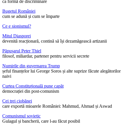
ca formă de discriminare
Bugetul României
cum se adună și cum se împarte
Ce e sionismul?
Mitul Diasporei
devenită reacționară, contină să își dezamăgească artizanii
Păpușarul Peter Thiel
filosof, miliardar, partener pentru servicii secrete
Numirile din guvernarea Trump
șeful finanțelor lui George Soros și alte suprize făcute alegătorilor
naivi
Curtea Constituțională pune capăt
democrației din post-comunism
Cei trei ciobănei
care exportă mioarele României: Mahmud, Ahmad și Aswad
Comunismul sovietic
Gulagul și bancherii, care l-au făcut posibil