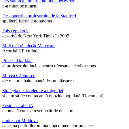
Dezvăluirea umflării din pix a deceselor
n-a mirat pe nimeni
Descoperirile profesorului de la Stanford
spulberă isteria coronavirus
Falsa epidemie
descrisă de New York Times în 2007
Mult mai rău decât Mercosur
Acordul UE cu India
Procesul kafkian
al profesorului închis pentru ofensarea elevilor trans
Mircea Cărtărescu
are o teorie halucinantă despre diaspora
Strategia de accelerare a migrației
și cum să fie contracarată opoziția populară (Document)
Fostul șef al CIA
ne învață cum se rescriu cărțile de istorie
Unirea cu Moldova
capcana patrioților în fața impedimentelor practice