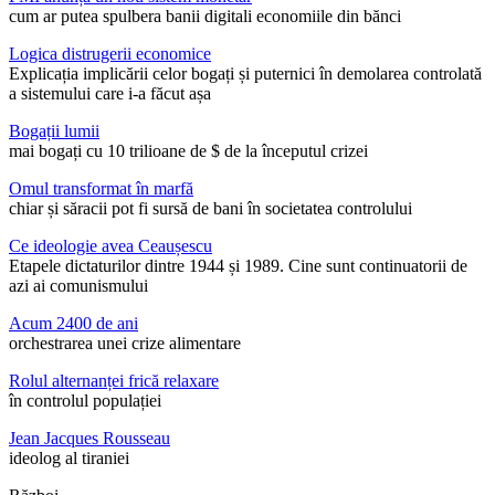
cum ar putea spulbera banii digitali economiile din bănci
Logica distrugerii economice
Explicația implicării celor bogați și puternici în demolarea controlată
a sistemului care i-a făcut așa
Bogații lumii
mai bogați cu 10 trilioane de $ de la începutul crizei
Omul transformat în marfă
chiar și săracii pot fi sursă de bani în societatea controlului
Ce ideologie avea Ceaușescu
Etapele dictaturilor dintre 1944 și 1989. Cine sunt continuatorii de
azi ai comunismului
Acum 2400 de ani
orchestrarea unei crize alimentare
Rolul alternanței frică relaxare
în controlul populației
Jean Jacques Rousseau
ideolog al tiraniei