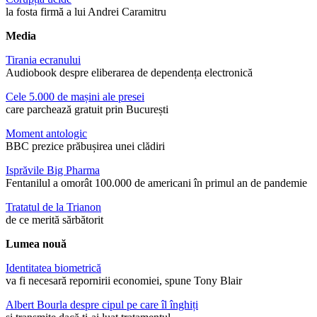
la fosta firmă a lui Andrei Caramitru
Media
Tirania ecranului
Audiobook despre eliberarea de dependența electronică
Cele 5.000 de mașini ale presei
care parchează gratuit prin București
Moment antologic
BBC prezice prăbușirea unei clădiri
Isprăvile Big Pharma
Fentanilul a omorât 100.000 de americani în primul an de pandemie
Tratatul de la Trianon
de ce merită sărbătorit
Lumea nouă
Identitatea biometrică
va fi necesară repornirii economiei, spune Tony Blair
Albert Bourla despre cipul pe care îl înghiți