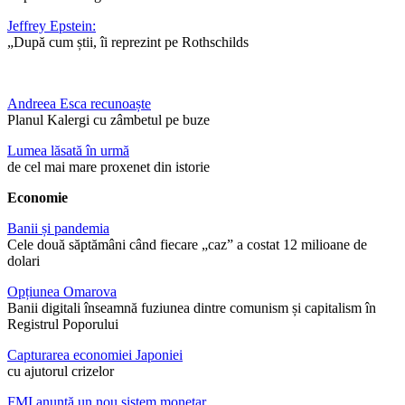
Jeffrey Epstein:
„După cum știi, îi reprezint pe Rothschilds
Andreea Esca recunoaște
Planul Kalergi cu zâmbetul pe buze
Lumea lăsată în urmă
de cel mai mare proxenet din istorie
Economie
Banii și pandemia
Cele două săptămâni când fiecare „caz” a costat 12 milioane de
dolari
Opțiunea Omarova
Banii digitali înseamnă fuziunea dintre comunism și capitalism în
Registrul Poporului
Capturarea economiei Japoniei
cu ajutorul crizelor
FMI anunță un nou sistem monetar