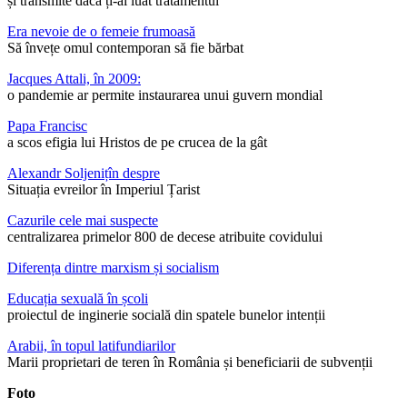
și transmite dacă ți-ai luat tratamentul
Era nevoie de o femeie frumoasă
Să învețe omul contemporan să fie bărbat
Jacques Attali, în 2009:
o pandemie ar permite instaurarea unui guvern mondial
Papa Francisc
a scos efigia lui Hristos de pe crucea de la gât
Alexandr Soljenițîn despre
Situația evreilor în Imperiul Țarist
Cazurile cele mai suspecte
centralizarea primelor 800 de decese atribuite covidului
Diferența dintre marxism și socialism
Educația sexuală în școli
proiectul de inginerie socială din spatele bunelor intenții
Arabii, în topul latifundiarilor
Marii proprietari de teren în România și beneficiarii de subvenții
Foto