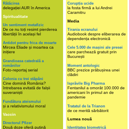
Rătăcirea
Corupția ucide
delegației AUR în America
la fosta firmă a lui Andrei
Caramitru
Spiritualitate
Media
Un sentiment metafizic
De ce nu toți resimt pierderea
Tirania ecranului
libertății în același fel
Audiobook despre eliberarea de
dependența electronică
Antidot pentru frica de moarte
Mircea Eliade și moartea ca
Cele 5.000 de mașini ale presei
inițiere
care parchează gratuit prin
București
Grandioasa catedrală a
românilor
Moment antologic
Foto-reportaj serial
BBC prezice prăbușirea unei
clădiri
Colonia cu trei stăpâni
Cine domină România?
Isprăvile Big Pharma
întrebarea evitată de falșii
Fentanilul a omorât 100.000 de
suveraniști
americani în primul an de
pandemie
Fundătura ateismului
și a relativismului moral
Tratatul de la Trianon
de ce merită sărbătorit
Vaccin
Lumea nouă
Directorul Pfizer
Două doze oferă puțină
Identitatea biometrică