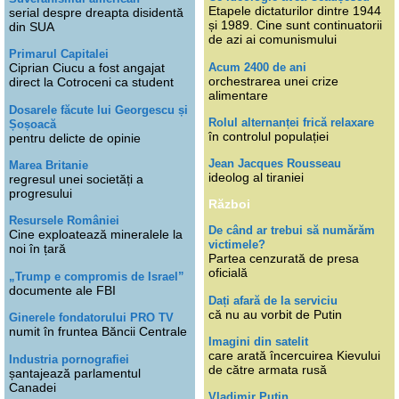
Etapele dictaturilor dintre 1944
serial despre dreapta disidentă
și 1989. Cine sunt continuatorii
din SUA
de azi ai comunismului
Primarul Capitalei
Acum 2400 de ani
Ciprian Ciucu a fost angajat
orchestrarea unei crize
direct la Cotroceni ca student
alimentare
Dosarele făcute lui Georgescu și
Rolul alternanței frică relaxare
Șoșoacă
în controlul populației
pentru delicte de opinie
Jean Jacques Rousseau
Marea Britanie
ideolog al tiraniei
regresul unei societăți a
progresului
Război
Resursele României
De când ar trebui să numărăm
Cine exploatează mineralele la
victimele?
noi în țară
Partea cenzurată de presa
oficială
„Trump e compromis de Israel”
documente ale FBI
Dați afară de la serviciu
că nu au vorbit de Putin
Ginerele fondatorului PRO TV
numit în fruntea Băncii Centrale
Imagini din satelit
care arată încercuirea Kievului
Industria pornografiei
de către armata rusă
șantajează parlamentul
Canadei
Vladimir Putin