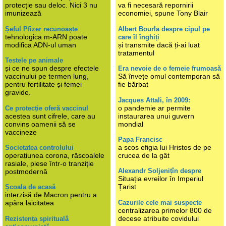
protecție sau deloc. Nici 3 nu
va fi necesară repornirii
imunizează
economiei, spune Tony Blair
Șeful Pfizer recunoaște
Albert Bourla despre cipul pe
tehnologica m-ARN poate
care îl înghiți
modifica ADN-ul uman
și transmite dacă ți-ai luat
tratamentul
Testele pe animale
și ce ne spun despre efectele
Era nevoie de o femeie frumoasă
vaccinului pe termen lung,
Să învețe omul contemporan să
pentru fertilitate și femei
fie bărbat
gravide.
Jacques Attali, în 2009:
o pandemie ar permite
Ce protecție oferă vaccinul
acestea sunt cifrele, care au
instaurarea unui guvern
convins oamenii să se
mondial
vaccineze
Papa Francisc
a scos efigia lui Hristos de pe
Societatea controlului
operațiunea corona, răscoalele
crucea de la gât
rasiale, piese într-o tranziție
Alexandr Soljenițîn despre
postmodernă
Situația evreilor în Imperiul
Țarist
Școala de acasă
interzisă de Macron pentru a
Cazurile cele mai suspecte
apăra laicitatea
centralizarea primelor 800 de
decese atribuite covidului
Rezistența spirituală