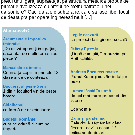
pretul unui garaj supraetajat pe structura metalica propus de
primarie rivalizeaza cu pretul pe metru patrat al unei
garsoniere? Caci garajele subterane, care sa lase liber locul
de deasupra par opere ingineresti mult […]
Alte articole:
Legile cenzurii
Argumentele împotriva
ca proiect de inginerie socială
imigrației
„De ce vă opuneți imigrației,
Jeffrey Epstein:
dacă atât de mulți români au
„După cum știi, îi reprezint pe
plecat?”
Rothschilds
Manualele de istorie
Andreea Esca recunoaște
Ce învață copiii în primele 12
Planul Kalergi cu zâmbetul pe
clase și de ce contează
buze
Bucureștiul peste 5 ani
Lumea lăsată în urmă
1 din 4 locuitori vin de peste
de cel mai mare proxenet din
hotare
istorie
Chiolhanul
Economie
ca formă de discriminare
Banii și pandemia
Bugetul României
Cele două săptămâni când
cum se adună și cum se
fiecare „caz” a costat 12
împarte
milioane de dolari