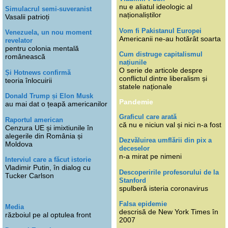
nu e aliatul ideologic al
Simulacrul semi-suveranist
naționaliștilor
Vasalii patrioți
Vom fi Pakistanul Europei
Venezuela, un nou moment
Americanii ne-au hotărât soarta
revelator
pentru colonia mentală
Cum distruge capitalismul
românească
națiunile
O serie de articole despre
Și Hotnews confirmă
conflictul dintre liberalism și
teoria înlocuirii
statele naționale
Donald Trump și Elon Musk
Pandemie
au mai dat o țeapă americanilor
Graficul care arată
Raportul american
că nu e niciun val și nici n-a fost
Cenzura UE și imixtiunile în
alegerile din România și
Dezvăluirea umflării din pix a
Moldova
deceselor
n-a mirat pe nimeni
Interviul care a făcut istorie
Vladimir Putin, în dialog cu
Descoperirile profesorului de la
Tucker Carlson
Stanford
spulberă isteria coronavirus
Falsa epidemie
Media
descrisă de New York Times în
războiul pe al optulea front
2007