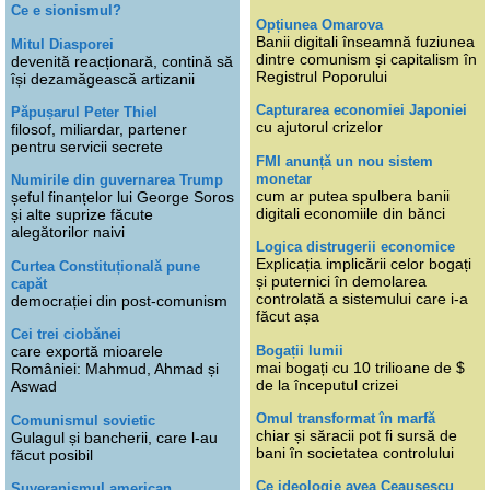
Ce e sionismul?
Opțiunea Omarova
Banii digitali înseamnă fuziunea
Mitul Diasporei
dintre comunism și capitalism în
devenită reacționară, contină să
Registrul Poporului
își dezamăgească artizanii
Capturarea economiei Japoniei
Păpușarul Peter Thiel
cu ajutorul crizelor
filosof, miliardar, partener
pentru servicii secrete
FMI anunță un nou sistem
monetar
Numirile din guvernarea Trump
cum ar putea spulbera banii
șeful finanțelor lui George Soros
digitali economiile din bănci
și alte suprize făcute
alegătorilor naivi
Logica distrugerii economice
Explicația implicării celor bogați
Curtea Constituțională pune
și puternici în demolarea
capăt
controlată a sistemului care i-a
democrației din post-comunism
făcut așa
Cei trei ciobănei
Bogații lumii
care exportă mioarele
mai bogați cu 10 trilioane de $
României: Mahmud, Ahmad și
de la începutul crizei
Aswad
Omul transformat în marfă
Comunismul sovietic
chiar și săracii pot fi sursă de
Gulagul și bancherii, care l-au
bani în societatea controlului
făcut posibil
Ce ideologie avea Ceaușescu
Suveranismul american