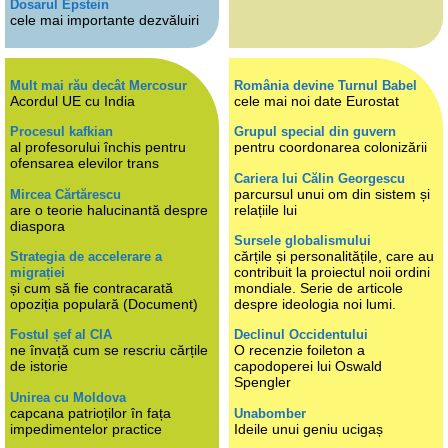
Dosarul Epstein
cele mai importante dezvăluiri
Mult mai rău decât Mercosur
România devine Turnul Babel
Acordul UE cu India
cele mai noi date Eurostat
Procesul kafkian
Grupul special din guvern
al profesorului închis pentru
pentru coordonarea colonizării
ofensarea elevilor trans
Cariera lui Călin Georgescu
parcursul unui om din sistem și
Mircea Cărtărescu
are o teorie halucinantă despre
relațiile lui
diaspora
Sursele globalismului
cărțile și personalitățile, care au
Strategia de accelerare a
contribuit la proiectul noii ordini
migrației
și cum să fie contracarată
mondiale. Serie de articole
opoziția populară (Document)
despre ideologia noi lumi.
Fostul șef al CIA
Declinul Occidentului
ne învață cum se rescriu cărțile
O recenzie foileton a
de istorie
capodoperei lui Oswald
Spengler
Unirea cu Moldova
capcana patrioților în fața
Unabomber
impedimentelor practice
Ideile unui geniu ucigaș