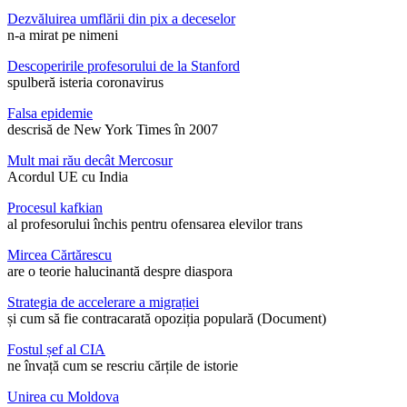
Dezvăluirea umflării din pix a deceselor
n-a mirat pe nimeni
Descoperirile profesorului de la Stanford
spulberă isteria coronavirus
Falsa epidemie
descrisă de New York Times în 2007
Mult mai rău decât Mercosur
Acordul UE cu India
Procesul kafkian
al profesorului închis pentru ofensarea elevilor trans
Mircea Cărtărescu
are o teorie halucinantă despre diaspora
Strategia de accelerare a migrației
și cum să fie contracarată opoziția populară (Document)
Fostul șef al CIA
ne învață cum se rescriu cărțile de istorie
Unirea cu Moldova