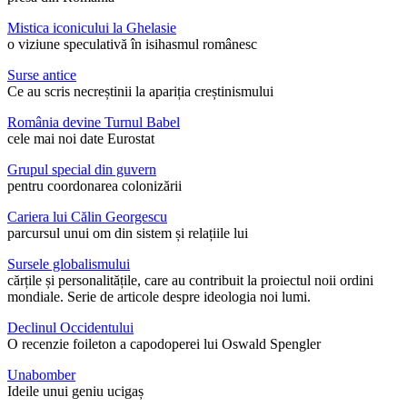
Mistica iconicului la Ghelasie
o viziune speculativă în isihasmul românesc
Surse antice
Ce au scris necreștinii la apariția creștinismului
România devine Turnul Babel
cele mai noi date Eurostat
Grupul special din guvern
pentru coordonarea colonizării
Cariera lui Călin Georgescu
parcursul unui om din sistem și relațiile lui
Sursele globalismului
cărțile și personalitățile, care au contribuit la proiectul noii ordini
mondiale. Serie de articole despre ideologia noi lumi.
Declinul Occidentului
O recenzie foileton a capodoperei lui Oswald Spengler
Unabomber
Ideile unui geniu ucigaș