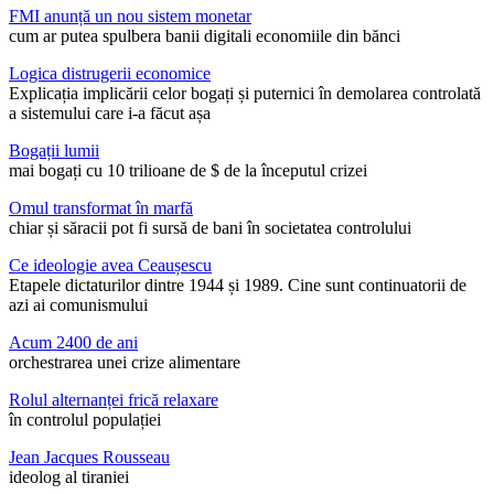
FMI anunță un nou sistem monetar
cum ar putea spulbera banii digitali economiile din bănci
Logica distrugerii economice
Explicația implicării celor bogați și puternici în demolarea controlată
a sistemului care i-a făcut așa
Bogații lumii
mai bogați cu 10 trilioane de $ de la începutul crizei
Omul transformat în marfă
chiar și săracii pot fi sursă de bani în societatea controlului
Ce ideologie avea Ceaușescu
Etapele dictaturilor dintre 1944 și 1989. Cine sunt continuatorii de
azi ai comunismului
Acum 2400 de ani
orchestrarea unei crize alimentare
Rolul alternanței frică relaxare
în controlul populației
Jean Jacques Rousseau
ideolog al tiraniei