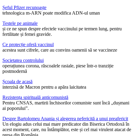
Șeful Pfizer recunoaște
tehnologica m-ARN poate modifica ADN-ul uman
Testele pe animale
și ce ne spun despre efectele vaccinului pe termen lung, pentru
fertilitate și femei gravide.
Ce protecție oferă vaccinul
acestea sunt cifrele, care au convins oamenii să se vaccineze
Societatea controlului
operațiunea corona, răscoalele rasiale, piese într-o tranziție
postmodernă
Școala de acasă
interzisă de Macron pentru a apăra laicitatea
Rezistența spirituală anticomunistă
Pentru CNSAS, martirii închisorilor comuniste sunt încă „dușmani
ai poporului”.
Despre Bartolomeu Anania și alegerea nefericită a unui preafericit
Un elogiu adus celui mai mare predicator din Biserica Ortodoxă în
acest moment, care, nu întâmplător, este și cel mai virulent atacat de
presa din România