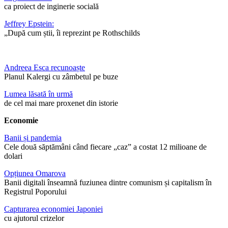
ca proiect de inginerie socială
Jeffrey Epstein:
„După cum știi, îi reprezint pe Rothschilds
Andreea Esca recunoaște
Planul Kalergi cu zâmbetul pe buze
Lumea lăsată în urmă
de cel mai mare proxenet din istorie
Economie
Banii și pandemia
Cele două săptămâni când fiecare „caz” a costat 12 milioane de
dolari
Opțiunea Omarova
Banii digitali înseamnă fuziunea dintre comunism și capitalism în
Registrul Poporului
Capturarea economiei Japoniei
cu ajutorul crizelor