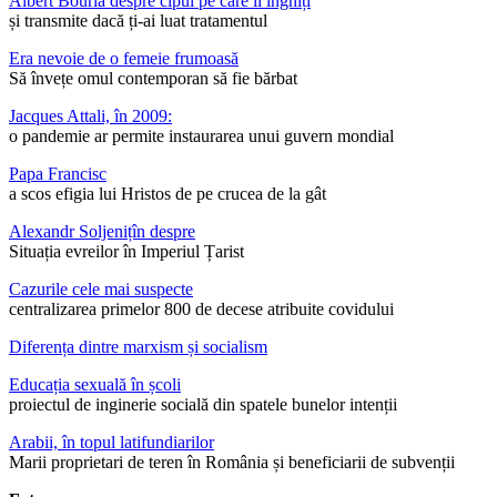
Albert Bourla despre cipul pe care îl înghiți
și transmite dacă ți-ai luat tratamentul
Era nevoie de o femeie frumoasă
Să învețe omul contemporan să fie bărbat
Jacques Attali, în 2009:
o pandemie ar permite instaurarea unui guvern mondial
Papa Francisc
a scos efigia lui Hristos de pe crucea de la gât
Alexandr Soljenițîn despre
Situația evreilor în Imperiul Țarist
Cazurile cele mai suspecte
centralizarea primelor 800 de decese atribuite covidului
Diferența dintre marxism și socialism
Educația sexuală în școli
proiectul de inginerie socială din spatele bunelor intenții
Arabii, în topul latifundiarilor
Marii proprietari de teren în România și beneficiarii de subvenții