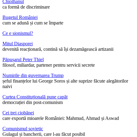
Chiolhanul
ca formă de discriminare
Bugetul României
cum se adună și cum se împarte
Ce e sionismul?
Mitul Diasporei
devenită reacționară, contină să își dezamăgească artizanii
Păpușarul Peter Thiel
filosof, miliardar, partener pentru servicii secrete
Numirile din guvernarea Trump
șeful finanțelor lui George Soros și alte suprize făcute alegătorilor
naivi
Curtea Constituțională pune capăt
democrației din post-comunism
Cei trei ciobănei
care exportă mioarele României: Mahmud, Ahmad și Aswad
Comunismul sovietic
Gulagul și bancherii, care l-au făcut posibil