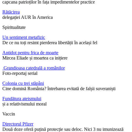
capcana patrioților în fața impedimentelor practice
Rătăcirea
delegației AUR în America
Spiritualitate
Un sentiment metafizic
De ce nu toți resimt pierderea libertății în același fel
Antidot pentru frica de moarte
Mircea Eliade și moartea ca inițiere
Grandioasa catedrală a românilor
Foto-reportaj serial
Colonia cu trei stăpâni
Cine domină România? întrebarea evitată de falșii suveraniști
Fundătura ateismului
și a relativismului moral
Vaccin
Directorul Pfizer
Două doze oferă puțină protecție sau deloc. Nici 3 nu imunizează