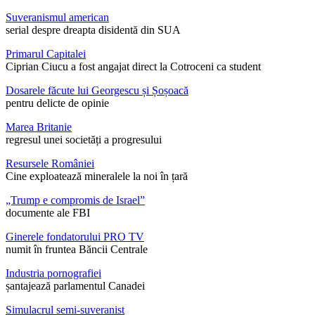
Suveranismul american
serial despre dreapta disidentă din SUA
Primarul Capitalei
Ciprian Ciucu a fost angajat direct la Cotroceni ca student
Dosarele făcute lui Georgescu și Șoșoacă
pentru delicte de opinie
Marea Britanie
regresul unei societăți a progresului
Resursele României
Cine exploatează mineralele la noi în țară
„Trump e compromis de Israel”
documente ale FBI
Ginerele fondatorului PRO TV
numit în fruntea Băncii Centrale
Industria pornografiei
șantajează parlamentul Canadei
Simulacrul semi-suveranist