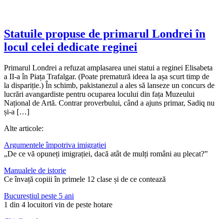
Statuile propuse de primarul Londrei în
locul celei dedicate reginei
Primarul Londrei a refuzat amplasarea unei statui a reginei Elisabeta
a II-a în Piața Trafalgar. (Poate prematură ideea la așa scurt timp de
la dispariție.) În schimb, pakistanezul a ales să lanseze un concurs de
lucrări avangardiste pentru ocuparea locului din fața Muzeului
Național de Artă. Contrar proverbului, când a ajuns primar, Sadiq nu
și-a […]
Alte articole:
Argumentele împotriva imigrației
„De ce vă opuneți imigrației, dacă atât de mulți români au plecat?”
Manualele de istorie
Ce învață copiii în primele 12 clase și de ce contează
Bucureștiul peste 5 ani
1 din 4 locuitori vin de peste hotare