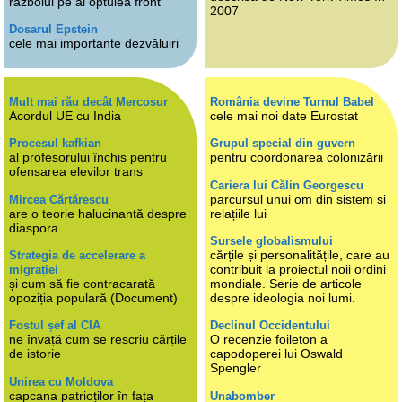
războiul pe al optulea front
2007
Dosarul Epstein
cele mai importante dezvăluiri
Mult mai rău decât Mercosur
România devine Turnul Babel
Acordul UE cu India
cele mai noi date Eurostat
Procesul kafkian
Grupul special din guvern
al profesorului închis pentru
pentru coordonarea colonizării
ofensarea elevilor trans
Cariera lui Călin Georgescu
parcursul unui om din sistem și
Mircea Cărtărescu
are o teorie halucinantă despre
relațiile lui
diaspora
Sursele globalismului
cărțile și personalitățile, care au
Strategia de accelerare a
contribuit la proiectul noii ordini
migrației
și cum să fie contracarată
mondiale. Serie de articole
opoziția populară (Document)
despre ideologia noi lumi.
Fostul șef al CIA
Declinul Occidentului
ne învață cum se rescriu cărțile
O recenzie foileton a
de istorie
capodoperei lui Oswald
Spengler
Unirea cu Moldova
capcana patrioților în fața
Unabomber