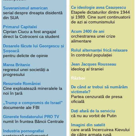
Ce ideologie avea Ceaușescu
Suveranismul american
Etapele dictaturilor dintre 1944
serial despre dreapta disidentă
și 1989. Cine sunt continuatorii
din SUA
de azi ai comunismului
Primarul Capitalei
Acum 2400 de ani
Ciprian Ciucu a fost angajat
orchestrarea unei crize
direct la Cotroceni ca student
alimentare
Dosarele făcute lui Georgescu și
Rolul alternanței frică relaxare
Șoșoacă
în controlul populației
pentru delicte de opinie
Jean Jacques Rousseau
Marea Britanie
ideolog al tiraniei
regresul unei societăți a
progresului
Război
Resursele României
De când ar trebui să numărăm
Cine exploatează mineralele la
victimele?
noi în țară
Partea cenzurată de presa
oficială
„Trump e compromis de Israel”
documente ale FBI
Dați afară de la serviciu
că nu au vorbit de Putin
Ginerele fondatorului PRO TV
numit în fruntea Băncii Centrale
Imagini din satelit
care arată încercuirea Kievului
Industria pornografiei
de către armata rusă
șantajează parlamentul