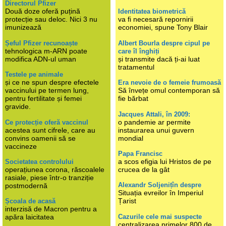
Directorul Pfizer
Două doze oferă puțină
Identitatea biometrică
protecție sau deloc. Nici 3 nu
va fi necesară repornirii
imunizează
economiei, spune Tony Blair
Șeful Pfizer recunoaște
Albert Bourla despre cipul pe
tehnologica m-ARN poate
care îl înghiți
modifica ADN-ul uman
și transmite dacă ți-ai luat
tratamentul
Testele pe animale
și ce ne spun despre efectele
Era nevoie de o femeie frumoasă
vaccinului pe termen lung,
Să învețe omul contemporan să
pentru fertilitate și femei
fie bărbat
gravide.
Jacques Attali, în 2009:
o pandemie ar permite
Ce protecție oferă vaccinul
acestea sunt cifrele, care au
instaurarea unui guvern
convins oamenii să se
mondial
vaccineze
Papa Francisc
a scos efigia lui Hristos de pe
Societatea controlului
operațiunea corona, răscoalele
crucea de la gât
rasiale, piese într-o tranziție
Alexandr Soljenițîn despre
postmodernă
Situația evreilor în Imperiul
Țarist
Școala de acasă
interzisă de Macron pentru a
Cazurile cele mai suspecte
apăra laicitatea
centralizarea primelor 800 de