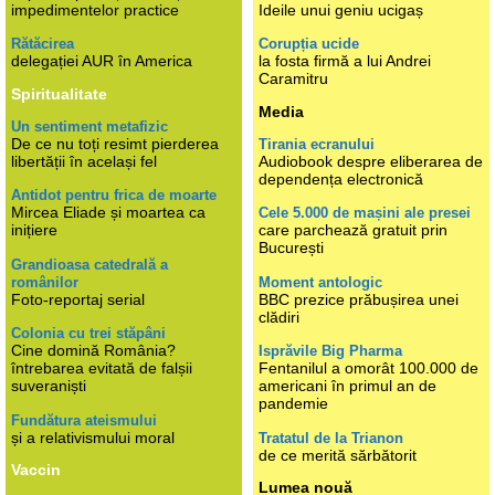
impedimentelor practice
Ideile unui geniu ucigaș
Rătăcirea
Corupția ucide
delegației AUR în America
la fosta firmă a lui Andrei
Caramitru
Spiritualitate
Media
Un sentiment metafizic
De ce nu toți resimt pierderea
Tirania ecranului
libertății în același fel
Audiobook despre eliberarea de
dependența electronică
Antidot pentru frica de moarte
Mircea Eliade și moartea ca
Cele 5.000 de mașini ale presei
inițiere
care parchează gratuit prin
București
Grandioasa catedrală a
românilor
Moment antologic
Foto-reportaj serial
BBC prezice prăbușirea unei
clădiri
Colonia cu trei stăpâni
Cine domină România?
Isprăvile Big Pharma
întrebarea evitată de falșii
Fentanilul a omorât 100.000 de
suveraniști
americani în primul an de
pandemie
Fundătura ateismului
și a relativismului moral
Tratatul de la Trianon
de ce merită sărbătorit
Vaccin
Lumea nouă