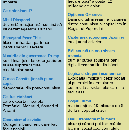
fiecare „caz” a costat 12
împarte
milioane de dolari
Ce e sionismul?
Opțiunea Omarova
Banii digitali înseamnă fuziunea
Mitul Diasporei
dintre comunism și capitalism în
devenită reacționară, contină să
Registrul Poporului
își dezamăgească artizanii
Capturarea economiei Japoniei
Păpușarul Peter Thiel
cu ajutorul crizelor
filosof, miliardar, partener
pentru servicii secrete
FMI anunță un nou sistem
monetar
Numirile din guvernarea Trump
cum ar putea spulbera banii
șeful finanțelor lui George Soros
digitali economiile din bănci
și alte suprize făcute
alegătorilor naivi
Logica distrugerii economice
Explicația implicării celor bogați
Curtea Constituțională pune
și puternici în demolarea
capăt
controlată a sistemului care i-a
democrației din post-comunism
făcut așa
Cei trei ciobănei
Bogații lumii
care exportă mioarele
mai bogați cu 10 trilioane de $
României: Mahmud, Ahmad și
de la începutul crizei
Aswad
Omul transformat în marfă
Comunismul sovietic
chiar și săracii pot fi sursă de
Gulagul și bancherii, care l-au
bani în societatea controlului
făcut posibil