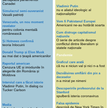
Canadei
Vladimir Putin
nu e aliatul ideologic al
Simulacrul semi-suveranist
naționaliștilor
Vasalii patrioți
Vom fi Pakistanul Europei
Venezuela, un nou moment
Americanii ne-au hotărât soarta
revelator
pentru colonia mentală
Cum distruge capitalismul
românească
națiunile
O serie de articole despre
Și Hotnews confirmă
conflictul dintre liberalism și
teoria înlocuirii
statele naționale
Donald Trump și Elon Musk
Pandemie
au mai dat o țeapă americanilor
Graficul care arată
Raportul american
că nu e niciun val și nici n-a fost
Cenzura UE și imixtiunile în
alegerile din România și
Dezvăluirea umflării din pix a
Moldova
deceselor
n-a mirat pe nimeni
Interviul care a făcut istorie
Vladimir Putin, în dialog cu
Descoperirile profesorului de la
Tucker Carlson
Stanford
spulberă isteria coronavirus
Falsa epidemie
Media
descrisă de New York Times în