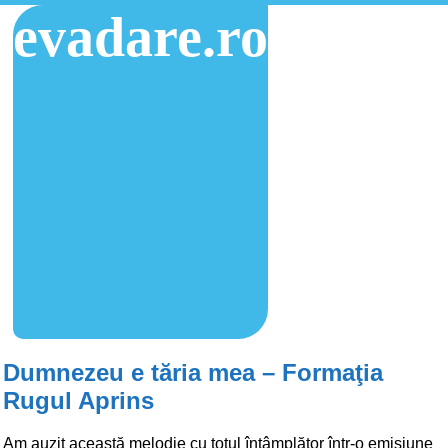
evadare.ro
Dumnezeu e tăria mea – Formaţia
Rugul Aprins
Am auzit această melodie cu totul întâmplător într-o emisiune