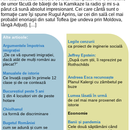
de umor făcută de băieţii de la Kamikaze la radio şi mi s-a
părut că sună absolut impresionant. Cei care cântă sunt o
formaţie care îşi spune Rugul Aprins, iar cei din sală cel mai
probabil enoriaşii din satul Toflea (pe undeva prin Moldova,
lângă Adjud). […]
Alte articole:
Legile cenzurii
Argumentele împotriva
ca proiect de inginerie socială
imigrației
„De ce vă opuneți imigrației,
Jeffrey Epstein:
dacă atât de mulți români au
„După cum știi, îi reprezint pe
plecat?”
Rothschilds
Manualele de istorie
Andreea Esca recunoaște
Ce învață copiii în primele 12
Planul Kalergi cu zâmbetul pe
clase și de ce contează
buze
Bucureștiul peste 5 ani
Lumea lăsată în urmă
1 din 4 locuitori vin de peste
de cel mai mare proxenet din
hotare
istorie
Chiolhanul
Economie
ca formă de discriminare
Banii și pandemia
Bugetul României
Cele două săptămâni când
cum se adună și cum se