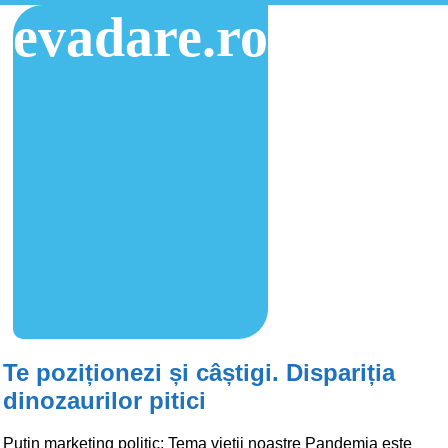
evadare.ro
Te poziționezi și câștigi. Dispariția
dinozaurilor pitici
Puțin marketing politic: Tema vieții noastre Pandemia este