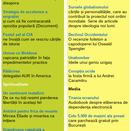
diaspora
Sursele globalismului
cărțile și personalitățile, care au
Strategia de accelerare a
contribuit la proiectul noii ordini
migrației
și cum să fie contracarată
mondiale. Serie de articole
opoziția populară (Document)
despre ideologia noi lumi.
Fostul șef al CIA
Declinul Occidentului
ne învață cum se rescriu cărțile
O recenzie foileton a
de istorie
capodoperei lui Oswald
Spengler
Unirea cu Moldova
capcana patrioților în fața
Unabomber
impedimentelor practice
Ideile unui geniu ucigaș
Rătăcirea
Corupția ucide
delegației AUR în America
la fosta firmă a lui Andrei
Caramitru
Spiritualitate
Media
Un sentiment metafizic
De ce nu toți resimt pierderea
Tirania ecranului
libertății în același fel
Audiobook despre eliberarea de
dependența electronică
Antidot pentru frica de moarte
Mircea Eliade și moartea ca
Cele 5.000 de mașini ale presei
inițiere
care parchează gratuit prin
București
Grandioasa catedrală a