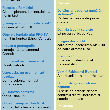
progresului
Război
Resursele României
De când ar trebui să numărăm
Cine exploatează mineralele la
victimele?
noi în țară
Partea cenzurată de presa
oficială
„Trump e compromis de Israel”
documente ale FBI
Dați afară de la serviciu
că nu au vorbit de Putin
Ginerele fondatorului PRO TV
numit în fruntea Băncii Centrale
Imagini din satelit
care arată încercuirea Kievului
Industria pornografiei
de către armata rusă
șantajează parlamentul
Canadei
Vladimir Putin
nu e aliatul ideologic al
Simulacrul semi-suveranist
naționaliștilor
Vasalii patrioți
Vom fi Pakistanul Europei
Venezuela, un nou moment
Americanii ne-au hotărât soarta
revelator
pentru colonia mentală
Cum distruge capitalismul
românească
națiunile
O serie de articole despre
Și Hotnews confirmă
conflictul dintre liberalism și
teoria înlocuirii
statele naționale
Donald Trump și Elon Musk
Pandemie
au mai dat o țeapă americanilor