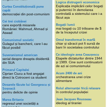
Logica distrugerii economice
Explicația implicării celor bogați
Curtea Constituțională pune
și puternici în demolarea
capăt
controlată a sistemului care i-a
democrației din post-comunism
făcut așa
Cei trei ciobănei
Bogații lumii
care exportă mioarele
mai bogați cu 10 trilioane de $
României: Mahmud, Ahmad și
de la începutul crizei
Aswad
Omul transformat în marfă
Comunismul sovietic
chiar și săracii pot fi sursă de
Gulagul și bancherii, care l-au
bani în societatea controlului
făcut posibil
Ce ideologie avea Ceaușescu
Suveranismul american
Etapele dictaturilor dintre 1944
serial despre dreapta disidentă
și 1989. Cine sunt continuatorii
din SUA
de azi ai comunismului
Primarul Capitalei
Acum 2400 de ani
Ciprian Ciucu a fost angajat
orchestrarea unei crize
direct la Cotroceni ca student
alimentare
Dosarele făcute lui Georgescu și
Rolul alternanței frică relaxare
Șoșoacă
în controlul populației
pentru delicte de opinie
Jean Jacques Rousseau
Marea Britanie
ideolog al tiraniei
regresul unei societăți a