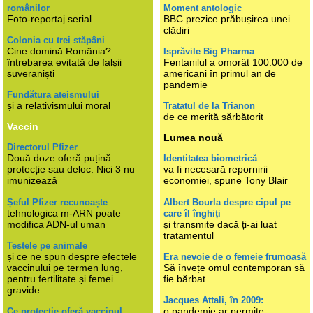
românilor
Moment antologic
Foto-reportaj serial
BBC prezice prăbușirea unei
clădiri
Colonia cu trei stăpâni
Cine domină România?
Isprăvile Big Pharma
întrebarea evitată de falșii
Fentanilul a omorât 100.000 de
suveraniști
americani în primul an de
pandemie
Fundătura ateismului
și a relativismului moral
Tratatul de la Trianon
de ce merită sărbătorit
Vaccin
Lumea nouă
Directorul Pfizer
Două doze oferă puțină
Identitatea biometrică
protecție sau deloc. Nici 3 nu
va fi necesară repornirii
imunizează
economiei, spune Tony Blair
Șeful Pfizer recunoaște
Albert Bourla despre cipul pe
tehnologica m-ARN poate
care îl înghiți
modifica ADN-ul uman
și transmite dacă ți-ai luat
tratamentul
Testele pe animale
și ce ne spun despre efectele
Era nevoie de o femeie frumoasă
vaccinului pe termen lung,
Să învețe omul contemporan să
pentru fertilitate și femei
fie bărbat
gravide.
Jacques Attali, în 2009:
o pandemie ar permite
Ce protecție oferă vaccinul