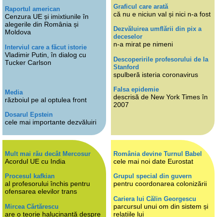
Graficul care arată
Raportul american
că nu e niciun val și nici n-a fost
Cenzura UE și imixtiunile în
alegerile din România și
Dezvăluirea umflării din pix a
Moldova
deceselor
n-a mirat pe nimeni
Interviul care a făcut istorie
Vladimir Putin, în dialog cu
Descoperirile profesorului de la
Tucker Carlson
Stanford
spulberă isteria coronavirus
Falsa epidemie
Media
descrisă de New York Times în
războiul pe al optulea front
2007
Dosarul Epstein
cele mai importante dezvăluiri
Mult mai rău decât Mercosur
România devine Turnul Babel
Acordul UE cu India
cele mai noi date Eurostat
Procesul kafkian
Grupul special din guvern
al profesorului închis pentru
pentru coordonarea colonizării
ofensarea elevilor trans
Cariera lui Călin Georgescu
parcursul unui om din sistem și
Mircea Cărtărescu
are o teorie halucinantă despre
relațiile lui