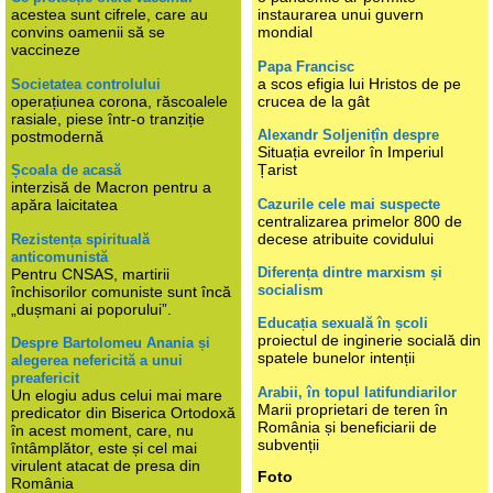
acestea sunt cifrele, care au
instaurarea unui guvern
convins oamenii să se
mondial
vaccineze
Papa Francisc
a scos efigia lui Hristos de pe
Societatea controlului
operațiunea corona, răscoalele
crucea de la gât
rasiale, piese într-o tranziție
Alexandr Soljenițîn despre
postmodernă
Situația evreilor în Imperiul
Țarist
Școala de acasă
interzisă de Macron pentru a
Cazurile cele mai suspecte
apăra laicitatea
centralizarea primelor 800 de
decese atribuite covidului
Rezistența spirituală
anticomunistă
Diferența dintre marxism și
Pentru CNSAS, martirii
socialism
închisorilor comuniste sunt încă
„dușmani ai poporului”.
Educația sexuală în școli
proiectul de inginerie socială din
Despre Bartolomeu Anania și
spatele bunelor intenții
alegerea nefericită a unui
preafericit
Arabii, în topul latifundiarilor
Un elogiu adus celui mai mare
Marii proprietari de teren în
predicator din Biserica Ortodoxă
România și beneficiarii de
în acest moment, care, nu
subvenții
întâmplător, este și cel mai
virulent atacat de presa din
Foto
România