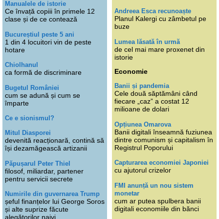
Manualele de istorie
Andreea Esca recunoaște
Ce învață copiii în primele 12
Planul Kalergi cu zâmbetul pe
clase și de ce contează
buze
Bucureștiul peste 5 ani
Lumea lăsată în urmă
1 din 4 locuitori vin de peste
de cel mai mare proxenet din
hotare
istorie
Chiolhanul
Economie
ca formă de discriminare
Banii și pandemia
Bugetul României
Cele două săptămâni când
cum se adună și cum se
fiecare „caz” a costat 12
împarte
milioane de dolari
Ce e sionismul?
Opțiunea Omarova
Banii digitali înseamnă fuziunea
Mitul Diasporei
dintre comunism și capitalism în
devenită reacționară, contină să
Registrul Poporului
își dezamăgească artizanii
Capturarea economiei Japoniei
Păpușarul Peter Thiel
cu ajutorul crizelor
filosof, miliardar, partener
pentru servicii secrete
FMI anunță un nou sistem
monetar
Numirile din guvernarea Trump
cum ar putea spulbera banii
șeful finanțelor lui George Soros
digitali economiile din bănci
și alte suprize făcute
alegătorilor naivi