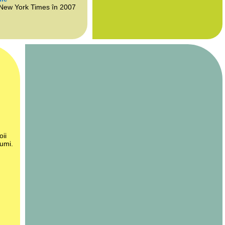
 New York Times în 2007
oii
lumi.