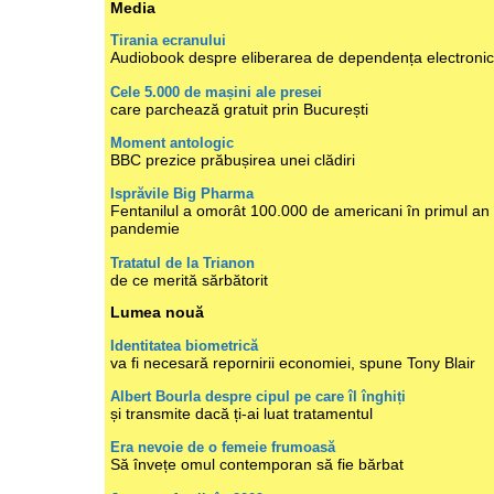
Media
Tirania ecranului
Audiobook despre eliberarea de dependența electroni
Cele 5.000 de mașini ale presei
care parchează gratuit prin București
Moment antologic
BBC prezice prăbușirea unei clădiri
Isprăvile Big Pharma
Fentanilul a omorât 100.000 de americani în primul an
pandemie
Tratatul de la Trianon
de ce merită sărbătorit
Lumea nouă
Identitatea biometrică
va fi necesară repornirii economiei, spune Tony Blair
Albert Bourla despre cipul pe care îl înghiți
și transmite dacă ți-ai luat tratamentul
Era nevoie de o femeie frumoasă
Să învețe omul contemporan să fie bărbat