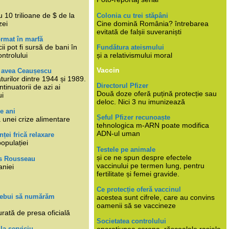
i
 10 trilioane de $ de la
Colonia cu trei stăpâni
zei
Cine domină România? întrebarea
evitată de falșii suveraniști
rmat în marfă
cii pot fi sursă de bani în
Fundătura ateismului
ntrolului
și a relativismului moral
Vaccin
e avea Ceaușescu
turilor dintre 1944 și 1989.
Directorul Pfizer
tinuatorii de azi ai
Două doze oferă puțină protecție sau
ui
deloc. Nici 3 nu imunizează
e ani
Șeful Pfizer recunoaște
 unei crize alimentare
tehnologica m-ARN poate modifica
ADN-ul uman
nței frică relaxare
populației
Testele pe animale
și ce ne spun despre efectele
s Rousseau
vaccinului pe termen lung, pentru
aniei
fertilitate și femei gravide.
Ce protecție oferă vaccinul
trebui să numărăm
acestea sunt cifrele, care au convins
oamenii să se vaccineze
rată de presa oficială
Societatea controlului
 la serviciu