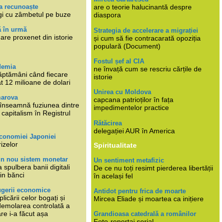
a recunoaște
are o teorie halucinantă despre
gi cu zâmbetul pe buze
diaspora
ă în urmă
Strategia de accelerare a migrației
are proxenet din istorie
și cum să fie contracarată opoziția
populară (Document)
Fostul șef al CIA
demia
ne învață cum se rescriu cărțile de
ăptămâni când fiecare
istorie
at 12 milioane de dolari
Unirea cu Moldova
marova
capcana patrioților în fața
li înseamnă fuziunea dintre
impedimentelor practice
capitalism în Registrul
Rătăcirea
delegației AUR în America
economiei Japoniei
rizelor
Spiritualitate
un nou sistem monetar
Un sentiment metafizic
 spulbera banii digitali
De ce nu toți resimt pierderea libertății
in bănci
în același fel
ugerii economice
Antidot pentru frica de moarte
plicării celor bogați și
Mircea Eliade și moartea ca inițiere
 demolarea controlată a
re i-a făcut așa
Grandioasa catedrală a românilor
Foto-reportaj serial