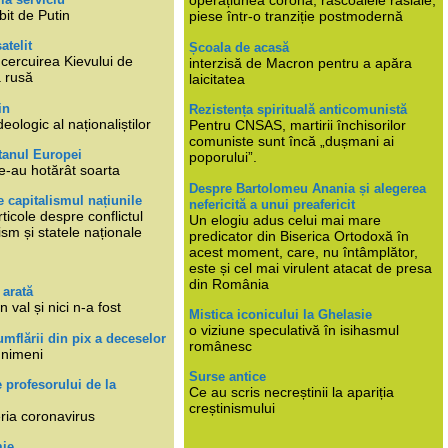
operațiunea corona, răscoalele rasiale,
bit de Putin
piese într-o tranziție postmodernă
atelit
Școala de acasă
ncercuirea Kievului de
interzisă de Macron pentru a apăra
a rusă
laicitatea
in
Rezistența spirituală anticomunistă
deologic al naționaliștilor
Pentru CNSAS, martirii închisorilor
comuniste sunt încă „dușmani ai
tanul Europei
poporului”.
e-au hotărât soarta
Despre Bartolomeu Anania și alegerea
 capitalismul națiunile
nefericită a unui preafericit
ticole despre conflictul
Un elogiu adus celui mai mare
lism și statele naționale
predicator din Biserica Ortodoxă în
acest moment, care, nu întâmplător,
este și cel mai virulent atacat de presa
din România
 arată
n val și nici n-a fost
Mistica iconicului la Ghelasie
o viziune speculativă în isihasmul
umflării din pix a deceselor
românesc
 nimeni
Surse antice
e profesorului de la
Ce au scris necreștinii la apariția
creștinismului
eria coronavirus
mie