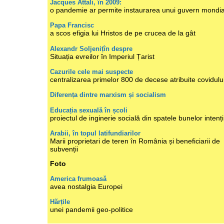
Jacques Attali, în 2009:
o pandemie ar permite instaurarea unui guvern mondia
Papa Francisc
a scos efigia lui Hristos de pe crucea de la gât
Alexandr Soljenițîn despre
Situația evreilor în Imperiul Țarist
Cazurile cele mai suspecte
centralizarea primelor 800 de decese atribuite covidulu
Diferența dintre marxism și socialism
Educația sexuală în școli
proiectul de inginerie socială din spatele bunelor intenți
Arabii, în topul latifundiarilor
Marii proprietari de teren în România și beneficiarii de
subvenții
Foto
America frumoasă
avea nostalgia Europei
Hărțile
unei pandemii geo-politice