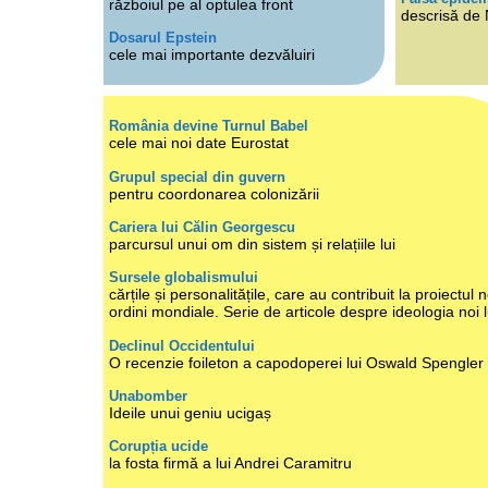
războiul pe al optulea front
descrisă de
Dosarul Epstein
cele mai importante dezvăluiri
România devine Turnul Babel
cele mai noi date Eurostat
Grupul special din guvern
pentru coordonarea colonizării
Cariera lui Călin Georgescu
parcursul unui om din sistem și relațiile lui
Sursele globalismului
cărțile și personalitățile, care au contribuit la proiectul n
ordini mondiale. Serie de articole despre ideologia noi 
Declinul Occidentului
O recenzie foileton a capodoperei lui Oswald Spengler
Unabomber
Ideile unui geniu ucigaș
Corupția ucide
la fosta firmă a lui Andrei Caramitru