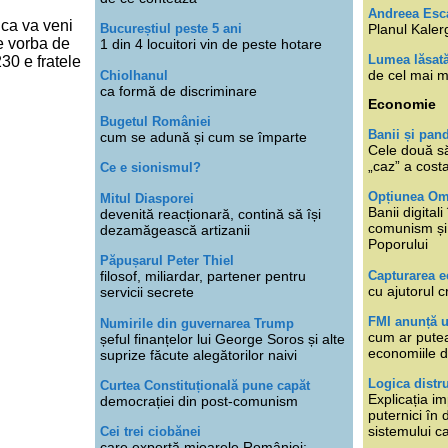
Andreea Esc
i ca va veni
Planul Kaler
Bucureștiul peste 5 ani
e vorba de
1 din 4 locuitori vin de peste hotare
Lumea lăsat
30 e fratele
de cel mai m
Chiolhanul
ca formă de discriminare
Economie
Bugetul României
Banii și pan
cum se adună și cum se împarte
Cele două s
„caz” a cost
Ce e sionismul?
Opțiunea O
Mitul Diasporei
Banii digita
devenită reacționară, contină să își
comunism și 
dezamăgească artizanii
Poporului
Păpușarul Peter Thiel
Capturarea 
filosof, miliardar, partener pentru
cu ajutorul c
servicii secrete
FMI anunță 
Numirile din guvernarea Trump
cum ar putea
șeful finanțelor lui George Soros și alte
economiile d
suprize făcute alegătorilor naivi
Logica distr
Curtea Constituțională pune capăt
Explicația im
democrației din post-comunism
puternici în
sistemului ca
Cei trei ciobănei
care exportă mioarele României: