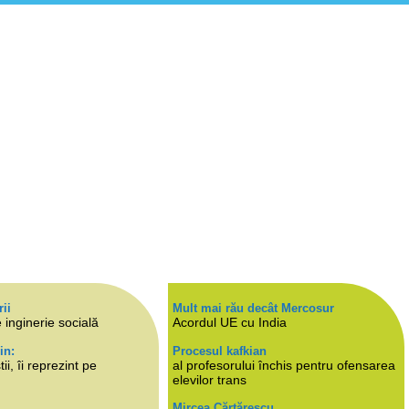
rii
Mult mai rău decât Mercosur
 inginerie socială
Acordul UE cu India
in:
Procesul kafkian
i, îi reprezint pe
al profesorului închis pentru ofensarea
elevilor trans
Mircea Cărtărescu