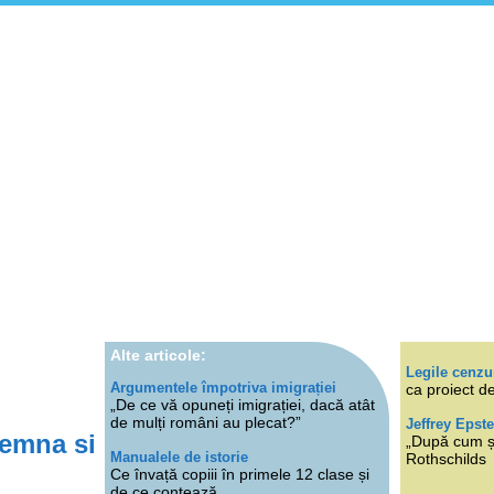
Alte articole:
Legile cenzu
Argumentele împotriva imigrației
ca proiect de
„De ce vă opuneți imigrației, dacă atât
de mulți români au plecat?”
Jeffrey Epste
semna si
„După cum ști
Manualele de istorie
Rothschilds
Ce învață copiii în primele 12 clase și
de ce contează