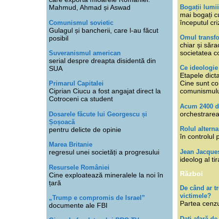
Bogații lumi
Mahmud, Ahmad și Aswad
mai bogați cu
începutul cri
Comunismul sovietic
Gulagul și bancherii, care l-au făcut
Omul transfo
posibil
chiar și săra
societatea co
Suveranismul american
serial despre dreapta disidentă din
Ce ideologi
SUA
Etapele dicta
Cine sunt con
Primarul Capitalei
Ciprian Ciucu a fost angajat direct la
comunismul
Cotroceni ca student
Acum 2400 d
orchestrarea
Dosarele făcute lui Georgescu și
Șoșoacă
Rolul alterna
pentru delicte de opinie
în controlul 
Marea Britanie
Jean Jacque
regresul unei societăți a progresului
ideolog al tir
Resursele României
Război
Cine exploatează mineralele la noi în
țară
De când ar 
victimele?
„Trump e compromis de Israel”
Partea cenzu
documente ale FBI
Dați afară de