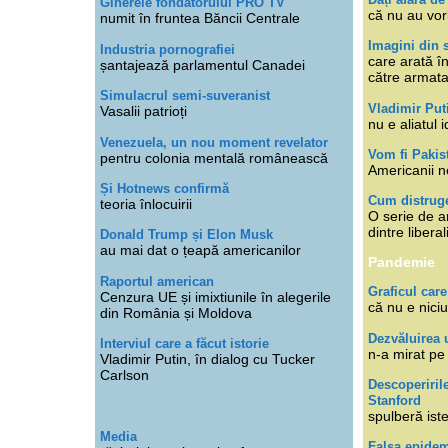
Ginerele fondatorului PRO TV
că nu au vor
numit în fruntea Băncii Centrale
Imagini din s
Industria pornografiei
care arată î
șantajează parlamentul Canadei
către armat
Simulacrul semi-suveranist
Vladimir Put
Vasalii patrioți
nu e aliatul i
Venezuela, un nou moment revelator
Vom fi Pakis
pentru colonia mentală românească
Americanii n
Și Hotnews confirmă
Cum distruge
teoria înlocuirii
O serie de ar
dintre libera
Donald Trump și Elon Musk
au mai dat o țeapă americanilor
Pandemie
Raportul american
Graficul care
Cenzura UE și imixtiunile în alegerile
că nu e niciu
din România și Moldova
Dezvăluirea 
Interviul care a făcut istorie
n-a mirat pe
Vladimir Putin, în dialog cu Tucker
Carlson
Descoperiril
Stanford
spulberă ist
Media
Falsa epide