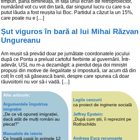
timpuri, până dimineață, în fața unui ecran de retroproiector,
numărând vot cu vot din țară, dar singurul lucru cu care s-a
putut lăuda a fost reușita lui Boc. Partidul a căzut la un 15%,
care poate nu e […]
Șut viguros în bară al lui Mihai Răzvan
Ungureanu
Am reușit să prevăd doar pe jumătate coordonatele jocului
după ce Ponta a preluat cartoful fierbinte al guvernării. Într-
adevăr, USL nu m-a dezamăgit: a pierdut deja doi miniștri
propuși din motive de ilegalitate și impostură, iar acum dă din
colț în colț să găsească banii, despre care spunea că doar
răuvoitorii nu vor să-i vadă. […]
Alte articole:
Legile cenzurii
Argumentele împotriva
ca proiect de inginerie socială
imigrației
„De ce vă opuneți imigrației,
Jeffrey Epstein:
dacă atât de mulți români au
„După cum știi, îi reprezint pe
plecat?”
Rothschilds
Manualele de istorie
Andreea Esca recunoaște
Ce învață copiii în primele 12