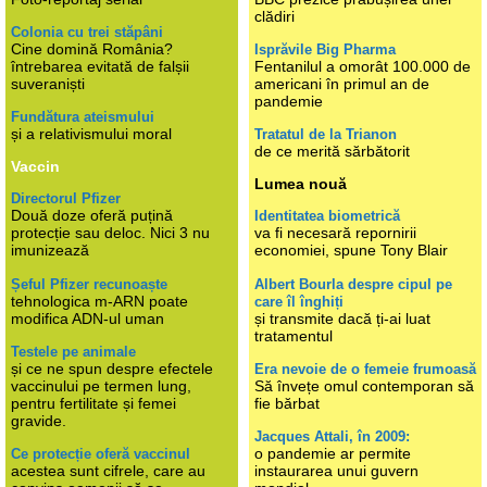
clădiri
Colonia cu trei stăpâni
Cine domină România?
Isprăvile Big Pharma
întrebarea evitată de falșii
Fentanilul a omorât 100.000 de
suveraniști
americani în primul an de
pandemie
Fundătura ateismului
și a relativismului moral
Tratatul de la Trianon
de ce merită sărbătorit
Vaccin
Lumea nouă
Directorul Pfizer
Două doze oferă puțină
Identitatea biometrică
protecție sau deloc. Nici 3 nu
va fi necesară repornirii
imunizează
economiei, spune Tony Blair
Șeful Pfizer recunoaște
Albert Bourla despre cipul pe
tehnologica m-ARN poate
care îl înghiți
modifica ADN-ul uman
și transmite dacă ți-ai luat
tratamentul
Testele pe animale
și ce ne spun despre efectele
Era nevoie de o femeie frumoasă
vaccinului pe termen lung,
Să învețe omul contemporan să
pentru fertilitate și femei
fie bărbat
gravide.
Jacques Attali, în 2009:
o pandemie ar permite
Ce protecție oferă vaccinul
acestea sunt cifrele, care au
instaurarea unui guvern