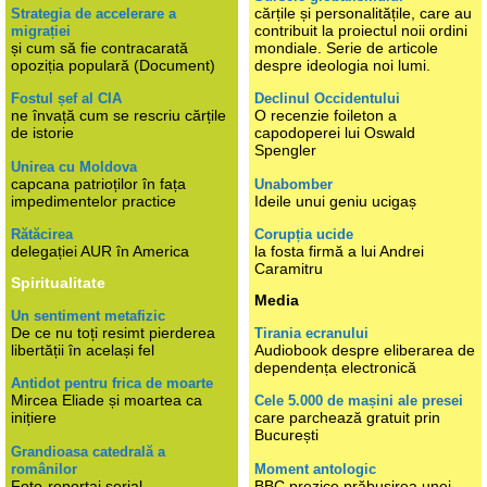
cărțile și personalitățile, care au
Strategia de accelerare a
contribuit la proiectul noii ordini
migrației
și cum să fie contracarată
mondiale. Serie de articole
opoziția populară (Document)
despre ideologia noi lumi.
Fostul șef al CIA
Declinul Occidentului
ne învață cum se rescriu cărțile
O recenzie foileton a
de istorie
capodoperei lui Oswald
Spengler
Unirea cu Moldova
capcana patrioților în fața
Unabomber
impedimentelor practice
Ideile unui geniu ucigaș
Rătăcirea
Corupția ucide
delegației AUR în America
la fosta firmă a lui Andrei
Caramitru
Spiritualitate
Media
Un sentiment metafizic
De ce nu toți resimt pierderea
Tirania ecranului
libertății în același fel
Audiobook despre eliberarea de
dependența electronică
Antidot pentru frica de moarte
Mircea Eliade și moartea ca
Cele 5.000 de mașini ale presei
inițiere
care parchează gratuit prin
București
Grandioasa catedrală a
românilor
Moment antologic
Foto-reportaj serial
BBC prezice prăbușirea unei