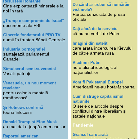
Resursele României
De când ar trebui să numărăm
Cine exploatează mineralele la
victimele?
noi în țară
Partea cenzurată de presa
oficială
„Trump e compromis de Israel”
documente ale FBI
Dați afară de la serviciu
că nu au vorbit de Putin
Ginerele fondatorului PRO TV
numit în fruntea Băncii Centrale
Imagini din satelit
care arată încercuirea Kievului
Industria pornografiei
de către armata rusă
șantajează parlamentul
Canadei
Vladimir Putin
nu e aliatul ideologic al
Simulacrul semi-suveranist
naționaliștilor
Vasalii patrioți
Vom fi Pakistanul Europei
Venezuela, un nou moment
Americanii ne-au hotărât soarta
revelator
pentru colonia mentală
Cum distruge capitalismul
românească
națiunile
O serie de articole despre
Și Hotnews confirmă
conflictul dintre liberalism și
teoria înlocuirii
statele naționale
Donald Trump și Elon Musk
Pandemie
au mai dat o țeapă americanilor
Graficul care arată
Raportul american