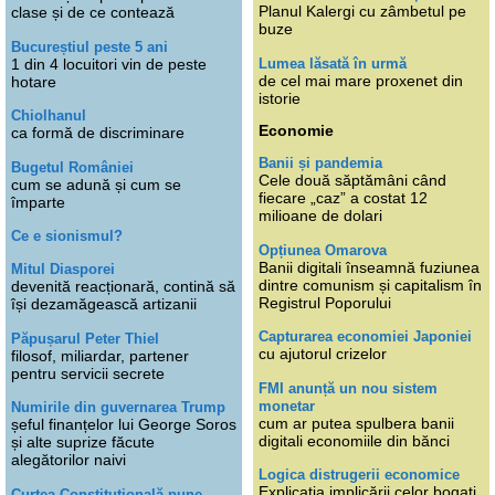
Planul Kalergi cu zâmbetul pe
clase și de ce contează
buze
Bucureștiul peste 5 ani
Lumea lăsată în urmă
1 din 4 locuitori vin de peste
de cel mai mare proxenet din
hotare
istorie
Chiolhanul
Economie
ca formă de discriminare
Banii și pandemia
Bugetul României
Cele două săptămâni când
cum se adună și cum se
fiecare „caz” a costat 12
împarte
milioane de dolari
Ce e sionismul?
Opțiunea Omarova
Banii digitali înseamnă fuziunea
Mitul Diasporei
dintre comunism și capitalism în
devenită reacționară, contină să
Registrul Poporului
își dezamăgească artizanii
Capturarea economiei Japoniei
Păpușarul Peter Thiel
cu ajutorul crizelor
filosof, miliardar, partener
pentru servicii secrete
FMI anunță un nou sistem
monetar
Numirile din guvernarea Trump
cum ar putea spulbera banii
șeful finanțelor lui George Soros
digitali economiile din bănci
și alte suprize făcute
alegătorilor naivi
Logica distrugerii economice
Explicația implicării celor bogați
Curtea Constituțională pune