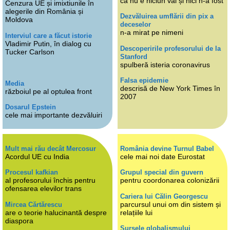
că nu e niciun val și nici n-a fost
Cenzura UE și imixtiunile în
alegerile din România și
Dezvăluirea umflării din pix a
Moldova
deceselor
n-a mirat pe nimeni
Interviul care a făcut istorie
Vladimir Putin, în dialog cu
Descoperirile profesorului de la
Tucker Carlson
Stanford
spulberă isteria coronavirus
Falsa epidemie
Media
descrisă de New York Times în
războiul pe al optulea front
2007
Dosarul Epstein
cele mai importante dezvăluiri
Mult mai rău decât Mercosur
România devine Turnul Babel
Acordul UE cu India
cele mai noi date Eurostat
Procesul kafkian
Grupul special din guvern
al profesorului închis pentru
pentru coordonarea colonizării
ofensarea elevilor trans
Cariera lui Călin Georgescu
parcursul unui om din sistem și
Mircea Cărtărescu
are o teorie halucinantă despre
relațiile lui
diaspora
Sursele globalismului