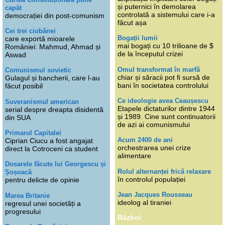
și puternici în demolarea
capăt
controlată a sistemului care i-a
democrației din post-comunism
făcut așa
Cei trei ciobănei
Bogații lumii
care exportă mioarele
mai bogați cu 10 trilioane de $
României: Mahmud, Ahmad și
de la începutul crizei
Aswad
Omul transformat în marfă
Comunismul sovietic
chiar și săracii pot fi sursă de
Gulagul și bancherii, care l-au
bani în societatea controlului
făcut posibil
Ce ideologie avea Ceaușescu
Suveranismul american
Etapele dictaturilor dintre 1944
serial despre dreapta disidentă
și 1989. Cine sunt continuatorii
din SUA
de azi ai comunismului
Primarul Capitalei
Acum 2400 de ani
Ciprian Ciucu a fost angajat
orchestrarea unei crize
direct la Cotroceni ca student
alimentare
Dosarele făcute lui Georgescu și
Rolul alternanței frică relaxare
Șoșoacă
în controlul populației
pentru delicte de opinie
Jean Jacques Rousseau
Marea Britanie
ideolog al tiraniei
regresul unei societăți a
progresului
Război