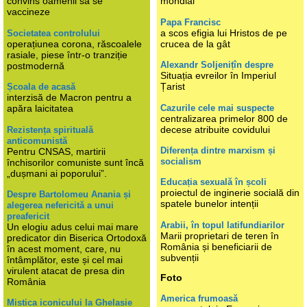
convins oamenii să se
mondial
vaccineze
Papa Francisc
a scos efigia lui Hristos de pe
Societatea controlului
operațiunea corona, răscoalele
crucea de la gât
rasiale, piese într-o tranziție
Alexandr Soljenițîn despre
postmodernă
Situația evreilor în Imperiul
Țarist
Școala de acasă
interzisă de Macron pentru a
Cazurile cele mai suspecte
apăra laicitatea
centralizarea primelor 800 de
decese atribuite covidului
Rezistența spirituală
anticomunistă
Diferența dintre marxism și
Pentru CNSAS, martirii
socialism
închisorilor comuniste sunt încă
„dușmani ai poporului”.
Educația sexuală în școli
proiectul de inginerie socială din
Despre Bartolomeu Anania și
spatele bunelor intenții
alegerea nefericită a unui
preafericit
Arabii, în topul latifundiarilor
Un elogiu adus celui mai mare
Marii proprietari de teren în
predicator din Biserica Ortodoxă
România și beneficiarii de
în acest moment, care, nu
subvenții
întâmplător, este și cel mai
virulent atacat de presa din
Foto
România
America frumoasă
Mistica iconicului la Ghelasie