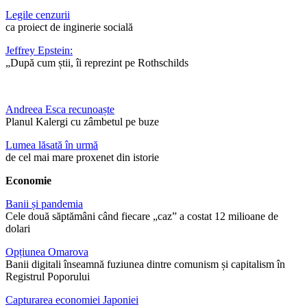
Legile cenzurii
ca proiect de inginerie socială
Jeffrey Epstein:
„După cum știi, îi reprezint pe Rothschilds
Andreea Esca recunoaște
Planul Kalergi cu zâmbetul pe buze
Lumea lăsată în urmă
de cel mai mare proxenet din istorie
Economie
Banii și pandemia
Cele două săptămâni când fiecare „caz” a costat 12 milioane de
dolari
Opțiunea Omarova
Banii digitali înseamnă fuziunea dintre comunism și capitalism în
Registrul Poporului
Capturarea economiei Japoniei