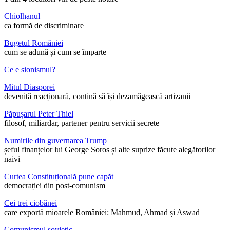
Chiolhanul
ca formă de discriminare
Bugetul României
cum se adună și cum se împarte
Ce e sionismul?
Mitul Diasporei
devenită reacționară, contină să își dezamăgească artizanii
Păpușarul Peter Thiel
filosof, miliardar, partener pentru servicii secrete
Numirile din guvernarea Trump
șeful finanțelor lui George Soros și alte suprize făcute alegătorilor
naivi
Curtea Constituțională pune capăt
democrației din post-comunism
Cei trei ciobănei
care exportă mioarele României: Mahmud, Ahmad și Aswad
Comunismul sovietic