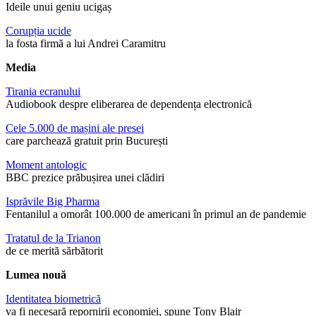
Ideile unui geniu ucigaș
Corupția ucide
la fosta firmă a lui Andrei Caramitru
Media
Tirania ecranului
Audiobook despre eliberarea de dependența electronică
Cele 5.000 de mașini ale presei
care parchează gratuit prin București
Moment antologic
BBC prezice prăbușirea unei clădiri
Isprăvile Big Pharma
Fentanilul a omorât 100.000 de americani în primul an de pandemie
Tratatul de la Trianon
de ce merită sărbătorit
Lumea nouă
Identitatea biometrică
va fi necesară repornirii economiei, spune Tony Blair