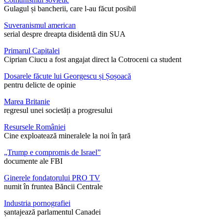
Gulagul și bancherii, care l-au făcut posibil
Suveranismul american
serial despre dreapta disidentă din SUA
Primarul Capitalei
Ciprian Ciucu a fost angajat direct la Cotroceni ca student
Dosarele făcute lui Georgescu și Șoșoacă
pentru delicte de opinie
Marea Britanie
regresul unei societăți a progresului
Resursele României
Cine exploatează mineralele la noi în țară
„Trump e compromis de Israel”
documente ale FBI
Ginerele fondatorului PRO TV
numit în fruntea Băncii Centrale
Industria pornografiei
șantajează parlamentul Canadei