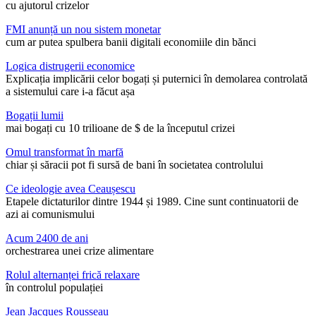
cu ajutorul crizelor
FMI anunță un nou sistem monetar
cum ar putea spulbera banii digitali economiile din bănci
Logica distrugerii economice
Explicația implicării celor bogați și puternici în demolarea controlată
a sistemului care i-a făcut așa
Bogații lumii
mai bogați cu 10 trilioane de $ de la începutul crizei
Omul transformat în marfă
chiar și săracii pot fi sursă de bani în societatea controlului
Ce ideologie avea Ceaușescu
Etapele dictaturilor dintre 1944 și 1989. Cine sunt continuatorii de
azi ai comunismului
Acum 2400 de ani
orchestrarea unei crize alimentare
Rolul alternanței frică relaxare
în controlul populației
Jean Jacques Rousseau