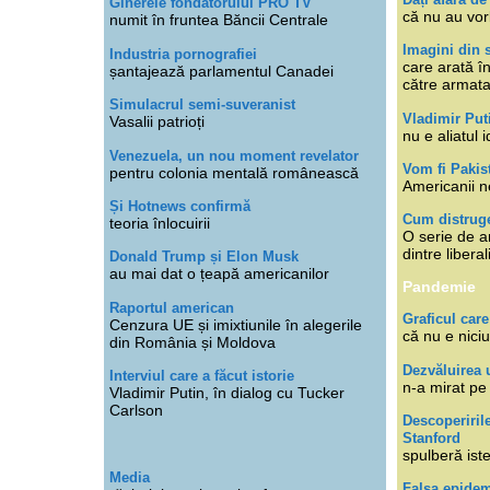
Ginerele fondatorului PRO TV
că nu au vor
numit în fruntea Băncii Centrale
Imagini din s
Industria pornografiei
care arată î
șantajează parlamentul Canadei
către armat
Simulacrul semi-suveranist
Vladimir Put
Vasalii patrioți
nu e aliatul i
Venezuela, un nou moment revelator
Vom fi Pakis
pentru colonia mentală românească
Americanii n
Și Hotnews confirmă
Cum distruge
teoria înlocuirii
O serie de ar
dintre libera
Donald Trump și Elon Musk
au mai dat o țeapă americanilor
Pandemie
Raportul american
Graficul care
Cenzura UE și imixtiunile în alegerile
că nu e niciu
din România și Moldova
Dezvăluirea 
Interviul care a făcut istorie
n-a mirat pe
Vladimir Putin, în dialog cu Tucker
Carlson
Descoperiril
Stanford
spulberă ist
Media
Falsa epide