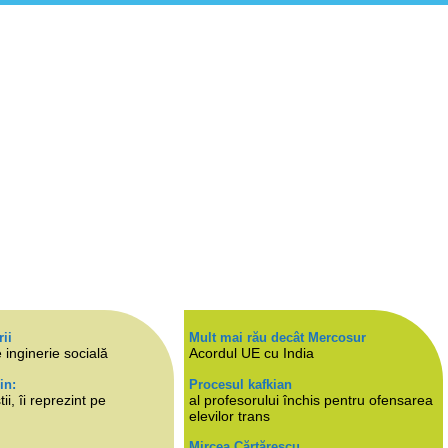
rii
Mult mai rău decât Mercosur
 inginerie socială
Acordul UE cu India
in:
Procesul kafkian
i, îi reprezint pe
al profesorului închis pentru ofensarea
elevilor trans
Mircea Cărtărescu