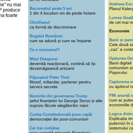
Andreea Esc
ine” nu mai
Planul Kaler
Bucureștiul peste 5 ani
HP produce
1 din 4 locuitori vin de peste hotare
ma foarte
Lumea lăsat
de cel mai m
Chiolhanul
ca formă de discriminare
Economie
Bugetul României
Banii și pan
cum se adună și cum se împarte
Cele două s
„caz” a cost
Ce e sionismul?
Opțiunea O
Mitul Diasporei
Banii digita
devenită reacționară, contină să își
comunism și 
dezamăgească artizanii
Poporului
Păpușarul Peter Thiel
Capturarea 
filosof, miliardar, partener pentru
cu ajutorul c
servicii secrete
FMI anunță 
Numirile din guvernarea Trump
cum ar putea
șeful finanțelor lui George Soros și alte
economiile d
suprize făcute alegătorilor naivi
Logica distr
Curtea Constituțională pune capăt
Explicația im
democrației din post-comunism
puternici în
sistemului ca
Cei trei ciobănei
care exportă mioarele României: