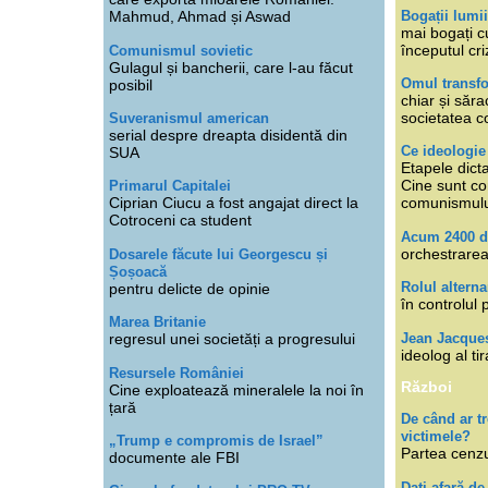
Bogații lumi
Mahmud, Ahmad și Aswad
mai bogați cu
începutul cri
Comunismul sovietic
Gulagul și bancherii, care l-au făcut
Omul transfo
posibil
chiar și săra
societatea co
Suveranismul american
serial despre dreapta disidentă din
Ce ideologi
SUA
Etapele dicta
Cine sunt con
Primarul Capitalei
Ciprian Ciucu a fost angajat direct la
comunismul
Cotroceni ca student
Acum 2400 d
orchestrarea
Dosarele făcute lui Georgescu și
Șoșoacă
Rolul alterna
pentru delicte de opinie
în controlul 
Marea Britanie
Jean Jacque
regresul unei societăți a progresului
ideolog al tir
Resursele României
Război
Cine exploatează mineralele la noi în
țară
De când ar 
victimele?
„Trump e compromis de Israel”
Partea cenzu
documente ale FBI
Dați afară de