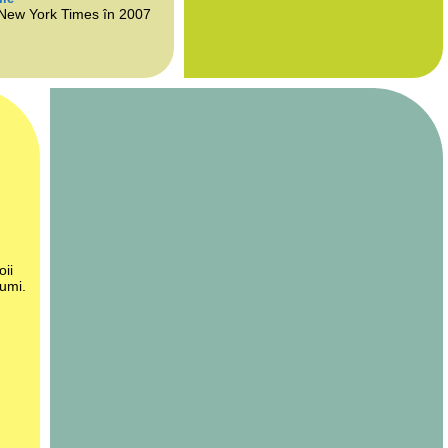
 New York Times în 2007
oii
lumi.