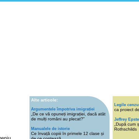
Alte articole:
Legile cenzu
Argumentele împotriva imigrației
ca proiect de
„De ce vă opuneți imigrației, dacă atât
de mulți români au plecat?”
Jeffrey Epste
„După cum ști
Manualele de istorie
Rothschilds
Ce învață copiii în primele 12 clase și
meniu
de ce contează