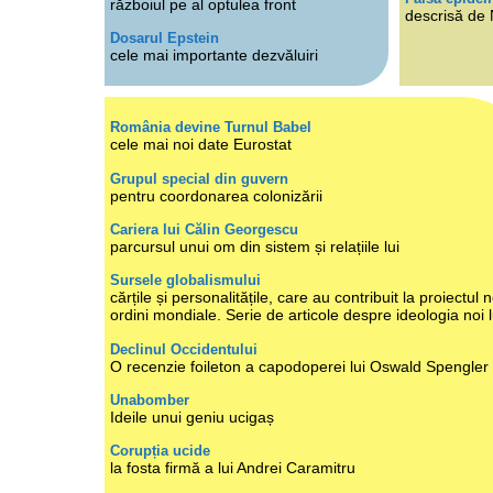
războiul pe al optulea front
descrisă de
Dosarul Epstein
cele mai importante dezvăluiri
România devine Turnul Babel
cele mai noi date Eurostat
Grupul special din guvern
pentru coordonarea colonizării
Cariera lui Călin Georgescu
parcursul unui om din sistem și relațiile lui
Sursele globalismului
cărțile și personalitățile, care au contribuit la proiectul n
ordini mondiale. Serie de articole despre ideologia noi 
Declinul Occidentului
O recenzie foileton a capodoperei lui Oswald Spengler
Unabomber
Ideile unui geniu ucigaș
Corupția ucide
la fosta firmă a lui Andrei Caramitru