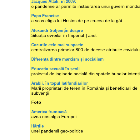
Jacques Attali, în 2009:
o pandemie ar permite instaurarea unui guvern mondia
Papa Francisc
a scos efigia lui Hristos de pe crucea de la gât
Alexandr Soljenițîn despre
Situația evreilor în Imperiul Țarist
Cazurile cele mai suspecte
centralizarea primelor 800 de decese atribuite covidulu
Diferența dintre marxism și socialism
Educația sexuală în școli
proiectul de inginerie socială din spatele bunelor intenți
Arabii, în topul latifundiarilor
Marii proprietari de teren în România și beneficiarii de
subvenții
Foto
America frumoasă
avea nostalgia Europei
Hărțile
unei pandemii geo-politice