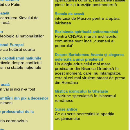
operațiunea corona, răscoalele rasiale,
bit de Putin
piese într-o tranziție postmodernă
atelit
Școala de acasă
ncercuirea Kievului de
interzisă de Macron pentru a apăra
a rusă
laicitatea
in
Rezistența spirituală anticomunistă
deologic al naționaliștilor
Pentru CNSAS, martirii închisorilor
comuniste sunt încă „dușmani ai
tanul Europei
poporului”.
e-au hotărât soarta
Despre Bartolomeu Anania și alegerea
 capitalismul națiunile
nefericită a unui preafericit
ticole despre conflictul
Un elogiu adus celui mai mare
lism și statele naționale
predicator din Biserica Ortodoxă în
acest moment, care, nu întâmplător,
este și cel mai virulent atacat de presa
din România
 arată
n val și nici n-a fost
Mistica iconicului la Ghelasie
o viziune speculativă în isihasmul
umflării din pix a deceselor
românesc
 nimeni
Surse antice
e profesorului de la
Ce au scris necreștinii la apariția
creștinismului
eria coronavirus
mie