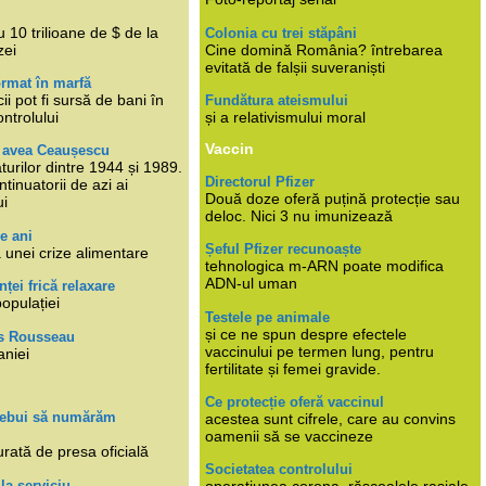
i
 10 trilioane de $ de la
Colonia cu trei stăpâni
zei
Cine domină România? întrebarea
evitată de falșii suveraniști
rmat în marfă
cii pot fi sursă de bani în
Fundătura ateismului
ntrolului
și a relativismului moral
Vaccin
e avea Ceaușescu
turilor dintre 1944 și 1989.
Directorul Pfizer
tinuatorii de azi ai
Două doze oferă puțină protecție sau
ui
deloc. Nici 3 nu imunizează
e ani
Șeful Pfizer recunoaște
 unei crize alimentare
tehnologica m-ARN poate modifica
ADN-ul uman
nței frică relaxare
populației
Testele pe animale
și ce ne spun despre efectele
s Rousseau
vaccinului pe termen lung, pentru
aniei
fertilitate și femei gravide.
Ce protecție oferă vaccinul
trebui să numărăm
acestea sunt cifrele, care au convins
oamenii să se vaccineze
rată de presa oficială
Societatea controlului
 la serviciu