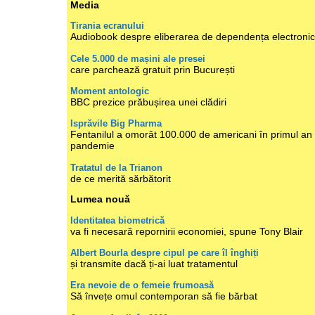
Media
Tirania ecranului
Audiobook despre eliberarea de dependența electroni
Cele 5.000 de mașini ale presei
care parchează gratuit prin București
Moment antologic
BBC prezice prăbușirea unei clădiri
Isprăvile Big Pharma
Fentanilul a omorât 100.000 de americani în primul an
pandemie
Tratatul de la Trianon
de ce merită sărbătorit
Lumea nouă
Identitatea biometrică
va fi necesară repornirii economiei, spune Tony Blair
Albert Bourla despre cipul pe care îl înghiți
și transmite dacă ți-ai luat tratamentul
Era nevoie de o femeie frumoasă
Să învețe omul contemporan să fie bărbat