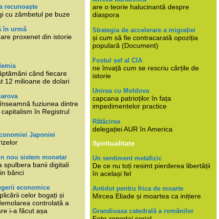
a recunoaște
are o teorie halucinantă despre
gi cu zâmbetul pe buze
diaspora
ă în urmă
Strategia de accelerare a migrației
are proxenet din istorie
și cum să fie contracarată opoziția
populară (Document)
Fostul șef al CIA
demia
ne învață cum se rescriu cărțile de
ăptămâni când fiecare
istorie
at 12 milioane de dolari
Unirea cu Moldova
marova
capcana patrioților în fața
li înseamnă fuziunea dintre
impedimentelor practice
capitalism în Registrul
Rătăcirea
delegației AUR în America
economiei Japoniei
rizelor
Spiritualitate
un nou sistem monetar
Un sentiment metafizic
 spulbera banii digitali
De ce nu toți resimt pierderea libertății
in bănci
în același fel
ugerii economice
Antidot pentru frica de moarte
plicării celor bogați și
Mircea Eliade și moartea ca inițiere
 demolarea controlată a
re i-a făcut așa
Grandioasa catedrală a românilor
Foto-reportaj serial