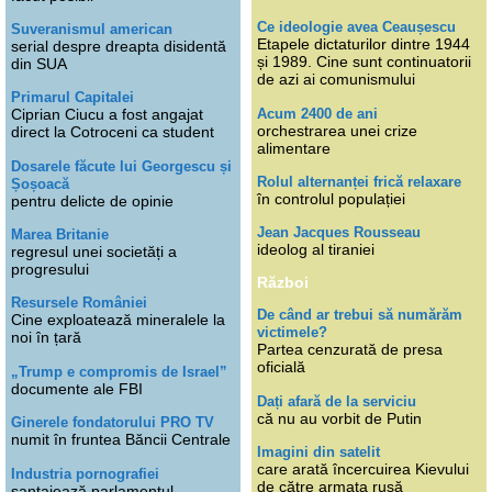
Ce ideologie avea Ceaușescu
Suveranismul american
Etapele dictaturilor dintre 1944
serial despre dreapta disidentă
și 1989. Cine sunt continuatorii
din SUA
de azi ai comunismului
Primarul Capitalei
Acum 2400 de ani
Ciprian Ciucu a fost angajat
orchestrarea unei crize
direct la Cotroceni ca student
alimentare
Dosarele făcute lui Georgescu și
Rolul alternanței frică relaxare
Șoșoacă
în controlul populației
pentru delicte de opinie
Jean Jacques Rousseau
Marea Britanie
ideolog al tiraniei
regresul unei societăți a
progresului
Război
Resursele României
De când ar trebui să numărăm
Cine exploatează mineralele la
victimele?
noi în țară
Partea cenzurată de presa
oficială
„Trump e compromis de Israel”
documente ale FBI
Dați afară de la serviciu
că nu au vorbit de Putin
Ginerele fondatorului PRO TV
numit în fruntea Băncii Centrale
Imagini din satelit
care arată încercuirea Kievului
Industria pornografiei
de către armata rusă
șantajează parlamentul