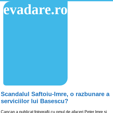
evadare.ro
Scandalul Saftoiu-Imre, o razbunare a
serviciilor lui Basescu?
Cancan a publicat fotografii cu omul de afaceri Peter Imre si