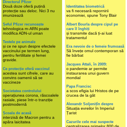
Directorul Pfizer
Două doze oferă puțină
Identitatea biometrică
protecție sau deloc. Nici 3 nu
va fi necesară repornirii
imunizează
economiei, spune Tony Blair
Șeful Pfizer recunoaște
Albert Bourla despre cipul pe
tehnologica m-ARN poate
care îl înghiți
modifica ADN-ul uman
și transmite dacă ți-ai luat
tratamentul
Testele pe animale
și ce ne spun despre efectele
Era nevoie de o femeie frumoasă
vaccinului pe termen lung,
Să învețe omul contemporan să
pentru fertilitate și femei
fie bărbat
gravide.
Jacques Attali, în 2009:
o pandemie ar permite
Ce protecție oferă vaccinul
acestea sunt cifrele, care au
instaurarea unui guvern
convins oamenii să se
mondial
vaccineze
Papa Francisc
a scos efigia lui Hristos de pe
Societatea controlului
operațiunea corona, răscoalele
crucea de la gât
rasiale, piese într-o tranziție
Alexandr Soljenițîn despre
postmodernă
Situația evreilor în Imperiul
Țarist
Școala de acasă
interzisă de Macron pentru a
Cazurile cele mai suspecte
apăra laicitatea
centralizarea primelor 800 de