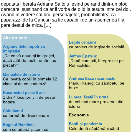
deputata liberala Adriana Saftoiu iesind pe rand dintr-un bloc
oarecare, sustinand ca ar fi vorba de o idila tesuta intre cei doi.
Avand in vedere calibrul personajelor, probabilitatea ca
paparazzi de la Cancan sa fie capabili de un asemenea filaj
pare destul de mica. […]
Alte articole:
Legile cenzurii
Argumentele împotriva
ca proiect de inginerie socială
imigrației
„De ce vă opuneți imigrației,
Jeffrey Epstein:
dacă atât de mulți români au
„După cum știi, îi reprezint pe
plecat?”
Rothschilds
Manualele de istorie
Andreea Esca recunoaște
Ce învață copiii în primele 12
Planul Kalergi cu zâmbetul pe
clase și de ce contează
buze
Bucureștiul peste 5 ani
Lumea lăsată în urmă
1 din 4 locuitori vin de peste
de cel mai mare proxenet din
hotare
istorie
Chiolhanul
Economie
ca formă de discriminare
Banii și pandemia
Bugetul României
Cele două săptămâni când
cum se adună și cum se