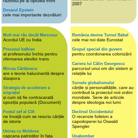
războiul pe al optulea front
2007
Dosarul Epstein
cele mai importante dezvăluiri
Mult mai rău decât Mercosur
România devine Turnul Babel
Acordul UE cu India
cele mai noi date Eurostat
Procesul kafkian
Grupul special din guvern
al profesorului închis pentru
pentru coordonarea colonizării
ofensarea elevilor trans
Cariera lui Călin Georgescu
parcursul unui om din sistem și
Mircea Cărtărescu
are o teorie halucinantă despre
relațiile lui
diaspora
Sursele globalismului
cărțile și personalitățile, care au
Strategia de accelerare a
contribuit la proiectul noii ordini
migrației
și cum să fie contracarată
mondiale. Serie de articole
opoziția populară (Document)
despre ideologia noi lumi.
Fostul șef al CIA
Declinul Occidentului
ne învață cum se rescriu cărțile
O recenzie foileton a
de istorie
capodoperei lui Oswald
Spengler
Unirea cu Moldova
capcana patrioților în fața
Unabomber