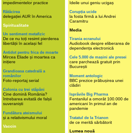
impedimentelor practice
Ideile unui geniu ucigaș
Rătăcirea
Corupția ucide
delegației AUR în America
la fosta firmă a lui Andrei
Caramitru
Spiritualitate
Media
Un sentiment metafizic
De ce nu toți resimt pierderea
Tirania ecranului
libertății în același fel
Audiobook despre eliberarea de
dependența electronică
Antidot pentru frica de moarte
Mircea Eliade și moartea ca
Cele 5.000 de mașini ale presei
inițiere
care parchează gratuit prin
București
Grandioasa catedrală a
românilor
Moment antologic
Foto-reportaj serial
BBC prezice prăbușirea unei
clădiri
Colonia cu trei stăpâni
Cine domină România?
Isprăvile Big Pharma
întrebarea evitată de falșii
Fentanilul a omorât 100.000 de
suveraniști
americani în primul an de
pandemie
Fundătura ateismului
și a relativismului moral
Tratatul de la Trianon
de ce merită sărbătorit
Vaccin
Lumea nouă