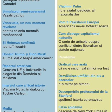
Canadei
Vladimir Putin
nu e aliatul ideologic al
Simulacrul semi-suveranist
naționaliștilor
Vasalii patrioți
Vom fi Pakistanul Europei
Venezuela, un nou moment
Americanii ne-au hotărât soarta
revelator
pentru colonia mentală
Cum distruge capitalismul
românească
națiunile
O serie de articole despre
Și Hotnews confirmă
conflictul dintre liberalism și
teoria înlocuirii
statele naționale
Donald Trump și Elon Musk
Pandemie
au mai dat o țeapă americanilor
Graficul care arată
Raportul american
că nu e niciun val și nici n-a fost
Cenzura UE și imixtiunile în
alegerile din România și
Dezvăluirea umflării din pix a
Moldova
deceselor
n-a mirat pe nimeni
Interviul care a făcut istorie
Vladimir Putin, în dialog cu
Descoperirile profesorului de la
Tucker Carlson
Stanford
spulberă isteria coronavirus
Falsa epidemie
Media
descrisă de New York Times în