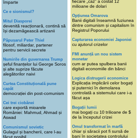
fiecare „caz” a costat 12
împarte
milioane de dolari
Ce e sionismul?
Opțiunea Omarova
Banii digitali înseamnă fuziunea
Mitul Diasporei
dintre comunism și capitalism în
devenită reacționară, contină să
Registrul Poporului
își dezamăgească artizanii
Capturarea economiei Japoniei
Păpușarul Peter Thiel
cu ajutorul crizelor
filosof, miliardar, partener
pentru servicii secrete
FMI anunță un nou sistem
monetar
Numirile din guvernarea Trump
cum ar putea spulbera banii
șeful finanțelor lui George Soros
digitali economiile din bănci
și alte suprize făcute
alegătorilor naivi
Logica distrugerii economice
Explicația implicării celor bogați
Curtea Constituțională pune
și puternici în demolarea
capăt
controlată a sistemului care i-a
democrației din post-comunism
făcut așa
Cei trei ciobănei
Bogații lumii
care exportă mioarele
mai bogați cu 10 trilioane de $
României: Mahmud, Ahmad și
de la începutul crizei
Aswad
Omul transformat în marfă
Comunismul sovietic
chiar și săracii pot fi sursă de
Gulagul și bancherii, care l-au
bani în societatea controlului
făcut posibil