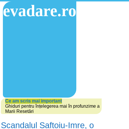
evadare.ro
Ce am scris mai important
Ghiduri pentru înțelegerea mai în profunzime a
Marii Resetări
Scandalul Saftoiu-Imre, o