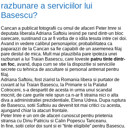
razbunare a serviciilor lui
Basescu?
Cancan a publicat fotografii cu omul de afaceri Peter Imre si
deputata liberala Adriana Saftoiu iesind pe rand dintr-un bloc
oarecare, sustinand ca ar fi vorba de o idila tesuta intre cei doi.
Avand in vedere calibrul personajelor, probabilitatea ca
paparazzi de la Cancan sa fie capabili de un asemenea filaj
pare destul de mica. Mult mai plauzibila pare ipoteza unei
razbunari a lui Traian Basescu, care loveste
patru tinte dintr-
un foc
, avand, dupa cum se stie la dispozitie si serviciile
secrete cu tehnica de ascultare si personal antrenat pentru
filaj.
Adriana Saftoiu, fost ziarist la Romania libera si purtator de
cuvant al lui Traian Basescu, la Primarie si la Palatul
Cotroceni, s-a despartit de acesta in urma unui scandal
mocnit, de care gurile rele spun ca n-ar fi straina nici o alta
diva a administratiei prezidentiale, Elena Udrea. Dupa ruptura
de Basescu, sotii Saftoiu au devenit tot mai critici cu acesta,
ajungand chiar la atacuri frontale.
Peter Imre e un om de afaceri cunoscut pentru prietenia
stransa cu Dinu Patriciu si Calin Popescu Tariceanu.
In fine, sotii celor doi sunt si ei “tinte eligibile” pentru Basescu.