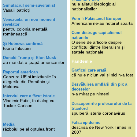
nu e aliatul ideologic al
Simulacrul semi-suveranist
naționaliștilor
Vasalii patrioți
Vom fi Pakistanul Europei
Venezuela, un nou moment
Americanii ne-au hotărât soarta
revelator
pentru colonia mentală
Cum distruge capitalismul
românească
națiunile
O serie de articole despre
Și Hotnews confirmă
conflictul dintre liberalism și
teoria înlocuirii
statele naționale
Donald Trump și Elon Musk
Pandemie
au mai dat o țeapă americanilor
Graficul care arată
Raportul american
că nu e niciun val și nici n-a fost
Cenzura UE și imixtiunile în
alegerile din România și
Dezvăluirea umflării din pix a
Moldova
deceselor
n-a mirat pe nimeni
Interviul care a făcut istorie
Vladimir Putin, în dialog cu
Descoperirile profesorului de la
Tucker Carlson
Stanford
spulberă isteria coronavirus
Falsa epidemie
Media
descrisă de New York Times în
războiul pe al optulea front
2007