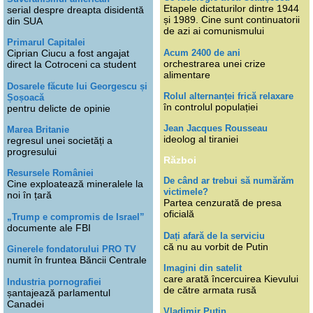
Etapele dictaturilor dintre 1944
serial despre dreapta disidentă
și 1989. Cine sunt continuatorii
din SUA
de azi ai comunismului
Primarul Capitalei
Acum 2400 de ani
Ciprian Ciucu a fost angajat
orchestrarea unei crize
direct la Cotroceni ca student
alimentare
Dosarele făcute lui Georgescu și
Rolul alternanței frică relaxare
Șoșoacă
în controlul populației
pentru delicte de opinie
Jean Jacques Rousseau
Marea Britanie
ideolog al tiraniei
regresul unei societăți a
progresului
Război
Resursele României
De când ar trebui să numărăm
Cine exploatează mineralele la
victimele?
noi în țară
Partea cenzurată de presa
oficială
„Trump e compromis de Israel”
documente ale FBI
Dați afară de la serviciu
că nu au vorbit de Putin
Ginerele fondatorului PRO TV
numit în fruntea Băncii Centrale
Imagini din satelit
care arată încercuirea Kievului
Industria pornografiei
de către armata rusă
șantajează parlamentul
Canadei
Vladimir Putin