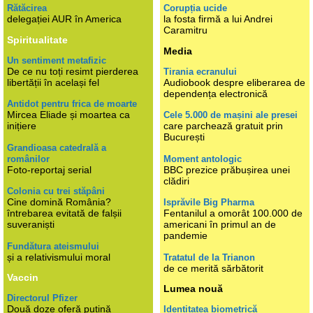
Rătăcirea
Corupția ucide
delegației AUR în America
la fosta firmă a lui Andrei
Caramitru
Spiritualitate
Media
Un sentiment metafizic
De ce nu toți resimt pierderea
Tirania ecranului
libertății în același fel
Audiobook despre eliberarea de
dependența electronică
Antidot pentru frica de moarte
Mircea Eliade și moartea ca
Cele 5.000 de mașini ale presei
inițiere
care parchează gratuit prin
București
Grandioasa catedrală a
românilor
Moment antologic
Foto-reportaj serial
BBC prezice prăbușirea unei
clădiri
Colonia cu trei stăpâni
Cine domină România?
Isprăvile Big Pharma
întrebarea evitată de falșii
Fentanilul a omorât 100.000 de
suveraniști
americani în primul an de
pandemie
Fundătura ateismului
și a relativismului moral
Tratatul de la Trianon
de ce merită sărbătorit
Vaccin
Lumea nouă
Directorul Pfizer
Două doze oferă puțină
Identitatea biometrică