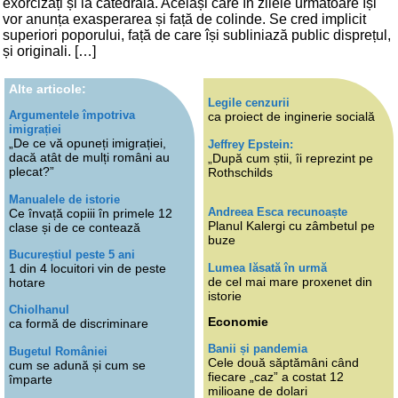
exorcizați și la catedrală. Aceiași care în zilele următoare își
vor anunța exasperarea și față de colinde. Se cred implicit
superiori poporului, față de care își subliniază public disprețul,
și originali. […]
Alte articole:
Legile cenzurii
Argumentele împotriva
ca proiect de inginerie socială
imigrației
„De ce vă opuneți imigrației,
Jeffrey Epstein:
dacă atât de mulți români au
„După cum știi, îi reprezint pe
plecat?”
Rothschilds
Manualele de istorie
Andreea Esca recunoaște
Ce învață copiii în primele 12
Planul Kalergi cu zâmbetul pe
clase și de ce contează
buze
Bucureștiul peste 5 ani
Lumea lăsată în urmă
1 din 4 locuitori vin de peste
de cel mai mare proxenet din
hotare
istorie
Chiolhanul
Economie
ca formă de discriminare
Banii și pandemia
Bugetul României
Cele două săptămâni când
cum se adună și cum se
fiecare „caz” a costat 12
împarte
milioane de dolari