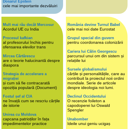
Dosarul Epstein
cele mai importante dezvăluiri
Mult mai rău decât Mercosur
România devine Turnul Babel
Acordul UE cu India
cele mai noi date Eurostat
Procesul kafkian
Grupul special din guvern
al profesorului închis pentru
pentru coordonarea colonizării
ofensarea elevilor trans
Cariera lui Călin Georgescu
parcursul unui om din sistem și
Mircea Cărtărescu
are o teorie halucinantă despre
relațiile lui
diaspora
Sursele globalismului
cărțile și personalitățile, care au
Strategia de accelerare a
contribuit la proiectul noii ordini
migrației
și cum să fie contracarată
mondiale. Serie de articole
opoziția populară (Document)
despre ideologia noi lumi.
Fostul șef al CIA
Declinul Occidentului
ne învață cum se rescriu cărțile
O recenzie foileton a
de istorie
capodoperei lui Oswald
Spengler
Unirea cu Moldova
capcana patrioților în fața
Unabomber
impedimentelor practice
Ideile unui geniu ucigaș