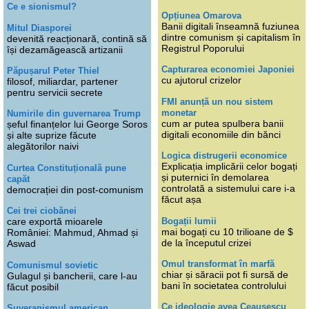
Ce e sionismul?
Opțiunea Omarova
Banii digitali înseamnă fuziunea
Mitul Diasporei
dintre comunism și capitalism în
devenită reacționară, contină să
Registrul Poporului
își dezamăgească artizanii
Capturarea economiei Japoniei
Păpușarul Peter Thiel
cu ajutorul crizelor
filosof, miliardar, partener
pentru servicii secrete
FMI anunță un nou sistem
monetar
Numirile din guvernarea Trump
cum ar putea spulbera banii
șeful finanțelor lui George Soros
digitali economiile din bănci
și alte suprize făcute
alegătorilor naivi
Logica distrugerii economice
Explicația implicării celor bogați
Curtea Constituțională pune
și puternici în demolarea
capăt
controlată a sistemului care i-a
democrației din post-comunism
făcut așa
Cei trei ciobănei
Bogații lumii
care exportă mioarele
mai bogați cu 10 trilioane de $
României: Mahmud, Ahmad și
de la începutul crizei
Aswad
Omul transformat în marfă
Comunismul sovietic
chiar și săracii pot fi sursă de
Gulagul și bancherii, care l-au
bani în societatea controlului
făcut posibil
Ce ideologie avea Ceaușescu
Suveranismul american