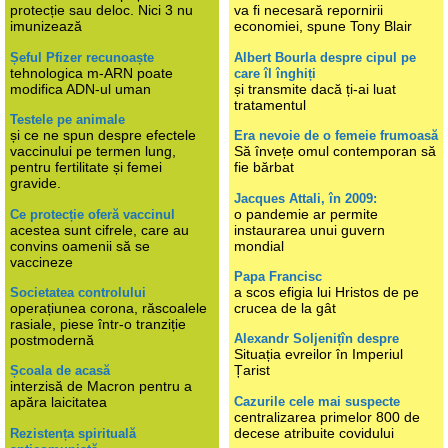
protecție sau deloc. Nici 3 nu
va fi necesară repornirii
imunizează
economiei, spune Tony Blair
Șeful Pfizer recunoaște
Albert Bourla despre cipul pe
tehnologica m-ARN poate
care îl înghiți
modifica ADN-ul uman
și transmite dacă ți-ai luat
tratamentul
Testele pe animale
și ce ne spun despre efectele
Era nevoie de o femeie frumoasă
vaccinului pe termen lung,
Să învețe omul contemporan să
pentru fertilitate și femei
fie bărbat
gravide.
Jacques Attali, în 2009:
o pandemie ar permite
Ce protecție oferă vaccinul
acestea sunt cifrele, care au
instaurarea unui guvern
convins oamenii să se
mondial
vaccineze
Papa Francisc
a scos efigia lui Hristos de pe
Societatea controlului
operațiunea corona, răscoalele
crucea de la gât
rasiale, piese într-o tranziție
Alexandr Soljenițîn despre
postmodernă
Situația evreilor în Imperiul
Țarist
Școala de acasă
interzisă de Macron pentru a
Cazurile cele mai suspecte
apăra laicitatea
centralizarea primelor 800 de
decese atribuite covidului
Rezistența spirituală