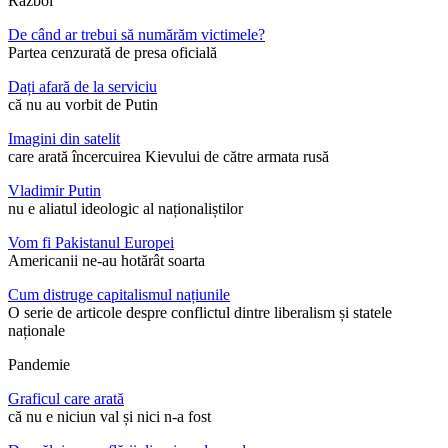
Război
De când ar trebui să numărăm victimele?
Partea cenzurată de presa oficială
Dați afară de la serviciu
că nu au vorbit de Putin
Imagini din satelit
care arată încercuirea Kievului de către armata rusă
Vladimir Putin
nu e aliatul ideologic al naționaliștilor
Vom fi Pakistanul Europei
Americanii ne-au hotărât soarta
Cum distruge capitalismul națiunile
O serie de articole despre conflictul dintre liberalism și statele
naționale
Pandemie
Graficul care arată
că nu e niciun val și nici n-a fost