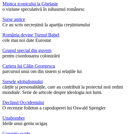
Mistica iconicului la Ghelasie
o viziune speculativă în isihasmul românesc
Surse antice
Ce au scris necreștinii la apariția creștinismului
România devine Turnul Babel
cele mai noi date Eurostat
Grupul special din guvern
pentru coordonarea colonizării
Cariera lui Călin Georgescu
parcursul unui om din sistem și relațiile lui
Sursele globalismului
cărțile și personalitățile, care au contribuit la proiectul noii ordini
mondiale. Serie de articole despre ideologia noi lumi.
Declinul Occidentului
O recenzie foileton a capodoperei lui Oswald Spengler
Unabomber
Ideile unui geniu ucigaș
Corupția ucide