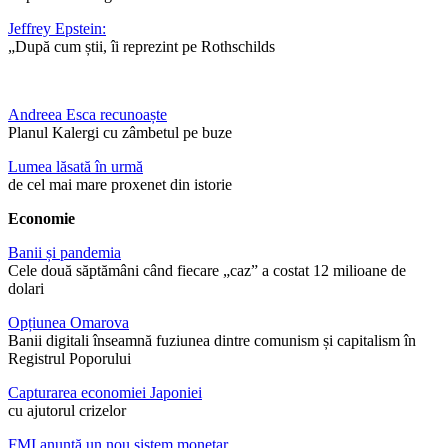
Jeffrey Epstein:
„După cum știi, îi reprezint pe Rothschilds
Andreea Esca recunoaște
Planul Kalergi cu zâmbetul pe buze
Lumea lăsată în urmă
de cel mai mare proxenet din istorie
Economie
Banii și pandemia
Cele două săptămâni când fiecare „caz” a costat 12 milioane de
dolari
Opțiunea Omarova
Banii digitali înseamnă fuziunea dintre comunism și capitalism în
Registrul Poporului
Capturarea economiei Japoniei
cu ajutorul crizelor
FMI anunță un nou sistem monetar