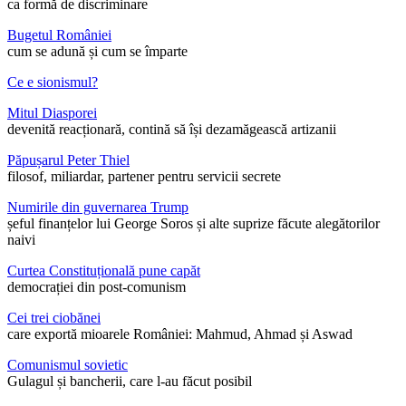
ca formă de discriminare
Bugetul României
cum se adună și cum se împarte
Ce e sionismul?
Mitul Diasporei
devenită reacționară, contină să își dezamăgească artizanii
Păpușarul Peter Thiel
filosof, miliardar, partener pentru servicii secrete
Numirile din guvernarea Trump
șeful finanțelor lui George Soros și alte suprize făcute alegătorilor
naivi
Curtea Constituțională pune capăt
democrației din post-comunism
Cei trei ciobănei
care exportă mioarele României: Mahmud, Ahmad și Aswad
Comunismul sovietic
Gulagul și bancherii, care l-au făcut posibil