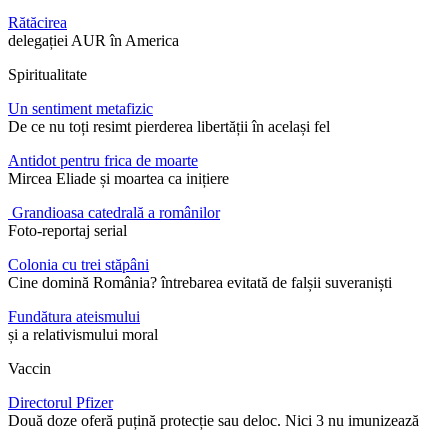
Rătăcirea
delegației AUR în America
Spiritualitate
Un sentiment metafizic
De ce nu toți resimt pierderea libertății în același fel
Antidot pentru frica de moarte
Mircea Eliade și moartea ca inițiere
Grandioasa catedrală a românilor
Foto-reportaj serial
Colonia cu trei stăpâni
Cine domină România? întrebarea evitată de falșii suveraniști
Fundătura ateismului
și a relativismului moral
Vaccin
Directorul Pfizer
Două doze oferă puțină protecție sau deloc. Nici 3 nu imunizează