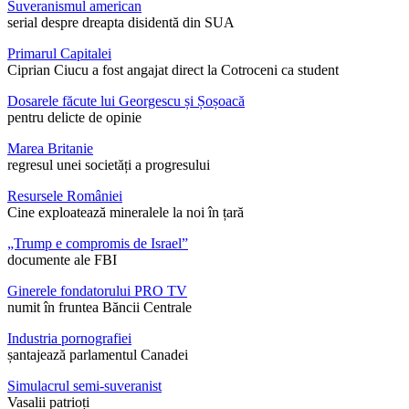
Suveranismul american
serial despre dreapta disidentă din SUA
Primarul Capitalei
Ciprian Ciucu a fost angajat direct la Cotroceni ca student
Dosarele făcute lui Georgescu și Șoșoacă
pentru delicte de opinie
Marea Britanie
regresul unei societăți a progresului
Resursele României
Cine exploatează mineralele la noi în țară
„Trump e compromis de Israel”
documente ale FBI
Ginerele fondatorului PRO TV
numit în fruntea Băncii Centrale
Industria pornografiei
șantajează parlamentul Canadei
Simulacrul semi-suveranist
Vasalii patrioți