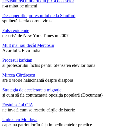
Dezvăluirea umflării din pix a deceselor
n-a mirat pe nimeni
Descoperirile profesorului de la Stanford
spulberă isteria coronavirus
Falsa epidemie
descrisă de New York Times în 2007
Mult mai rău decât Mercosur
Acordul UE cu India
Procesul kafkian
al profesorului închis pentru ofensarea elevilor trans
Mircea Cărtărescu
are o teorie halucinantă despre diaspora
Strategia de accelerare a migrației
și cum să fie contracarată opoziția populară (Document)
Fostul șef al CIA
ne învață cum se rescriu cărțile de istorie
Unirea cu Moldova
capcana patrioților în fața impedimentelor practice