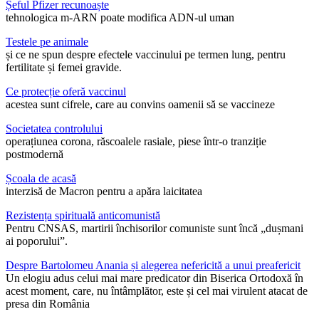
Șeful Pfizer recunoaște
tehnologica m-ARN poate modifica ADN-ul uman
Testele pe animale
și ce ne spun despre efectele vaccinului pe termen lung, pentru
fertilitate și femei gravide.
Ce protecție oferă vaccinul
acestea sunt cifrele, care au convins oamenii să se vaccineze
Societatea controlului
operațiunea corona, răscoalele rasiale, piese într-o tranziție
postmodernă
Școala de acasă
interzisă de Macron pentru a apăra laicitatea
Rezistența spirituală anticomunistă
Pentru CNSAS, martirii închisorilor comuniste sunt încă „dușmani
ai poporului”.
Despre Bartolomeu Anania și alegerea nefericită a unui preafericit
Un elogiu adus celui mai mare predicator din Biserica Ortodoxă în
acest moment, care, nu întâmplător, este și cel mai virulent atacat de
presa din România