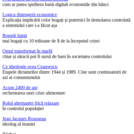
cum ar putea spulbera banii digitali economiile din bănci
Logica distrugerii economice
Explicația implicării celor bogați și puternici în demolarea controlată
a sistemului care i-a făcut așa
Bogații lumii
mai bogați cu 10 trilioane de $ de la începutul crizei
Omul transformat în marfă
chiar și săracii pot fi sursă de bani în societatea controlului
Ce ideologie avea Ceaușescu
Etapele dictaturilor dintre 1944 și 1989. Cine sunt continuatorii de
azi ai comunismului
Acum 2400 de ani
orchestrarea unei crize alimentare
Rolul alternanței frică relaxare
în controlul populației
Jean Jacques Rousseau
ideolog al tiraniei