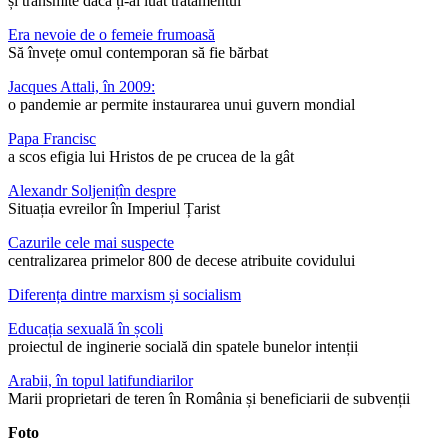
și transmite dacă ți-ai luat tratamentul
Era nevoie de o femeie frumoasă
Să învețe omul contemporan să fie bărbat
Jacques Attali, în 2009:
o pandemie ar permite instaurarea unui guvern mondial
Papa Francisc
a scos efigia lui Hristos de pe crucea de la gât
Alexandr Soljenițîn despre
Situația evreilor în Imperiul Țarist
Cazurile cele mai suspecte
centralizarea primelor 800 de decese atribuite covidului
Diferența dintre marxism și socialism
Educația sexuală în școli
proiectul de inginerie socială din spatele bunelor intenții
Arabii, în topul latifundiarilor
Marii proprietari de teren în România și beneficiarii de subvenții
Foto