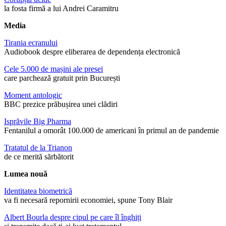
la fosta firmă a lui Andrei Caramitru
Media
Tirania ecranului
Audiobook despre eliberarea de dependența electronică
Cele 5.000 de mașini ale presei
care parchează gratuit prin București
Moment antologic
BBC prezice prăbușirea unei clădiri
Isprăvile Big Pharma
Fentanilul a omorât 100.000 de americani în primul an de pandemie
Tratatul de la Trianon
de ce merită sărbătorit
Lumea nouă
Identitatea biometrică
va fi necesară repornirii economiei, spune Tony Blair
Albert Bourla despre cipul pe care îl înghiți