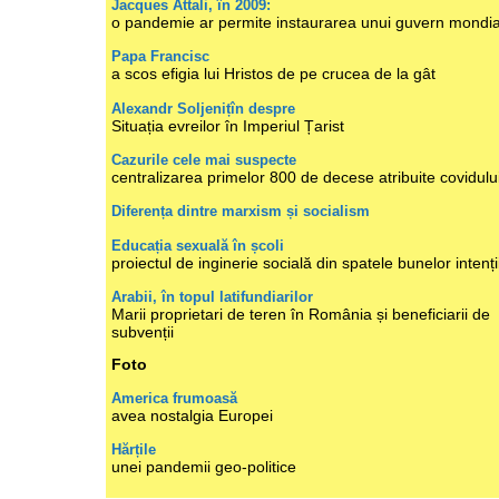
Jacques Attali, în 2009:
o pandemie ar permite instaurarea unui guvern mondia
Papa Francisc
a scos efigia lui Hristos de pe crucea de la gât
Alexandr Soljenițîn despre
Situația evreilor în Imperiul Țarist
Cazurile cele mai suspecte
centralizarea primelor 800 de decese atribuite covidulu
Diferența dintre marxism și socialism
Educația sexuală în școli
proiectul de inginerie socială din spatele bunelor intenți
Arabii, în topul latifundiarilor
Marii proprietari de teren în România și beneficiarii de
subvenții
Foto
America frumoasă
avea nostalgia Europei
Hărțile
unei pandemii geo-politice