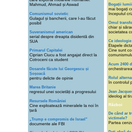
Bogații lumi
Mahmud, Ahmad și Aswad
mai bogați cu
începutul cri
Comunismul sovietic
Gulagul și bancherii, care l-au făcut
Omul transfo
posibil
chiar și săra
societatea co
Suveranismul american
serial despre dreapta disidentă din
Ce ideologi
SUA
Etapele dicta
Cine sunt con
Primarul Capitalei
Ciprian Ciucu a fost angajat direct la
comunismul
Cotroceni ca student
Acum 2400 d
orchestrarea
Dosarele făcute lui Georgescu și
Șoșoacă
Rolul alterna
pentru delicte de opinie
în controlul 
Marea Britanie
Jean Jacque
regresul unei societăți a progresului
ideolog al tir
Resursele României
Război
Cine exploatează mineralele la noi în
țară
De când ar 
victimele?
„Trump e compromis de Israel”
Partea cenzu
documente ale FBI
Dați afară de