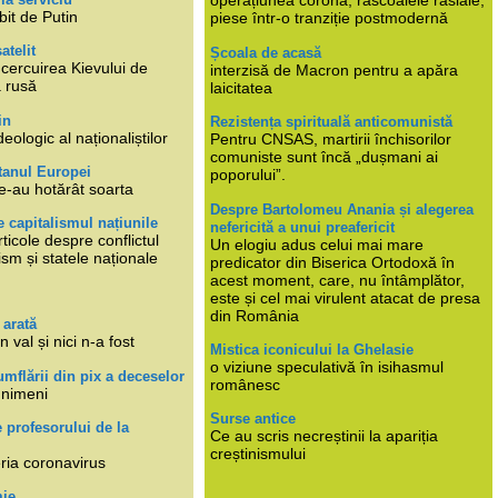
operațiunea corona, răscoalele rasiale,
bit de Putin
piese într-o tranziție postmodernă
atelit
Școala de acasă
ncercuirea Kievului de
interzisă de Macron pentru a apăra
a rusă
laicitatea
in
Rezistența spirituală anticomunistă
deologic al naționaliștilor
Pentru CNSAS, martirii închisorilor
comuniste sunt încă „dușmani ai
tanul Europei
poporului”.
e-au hotărât soarta
Despre Bartolomeu Anania și alegerea
 capitalismul națiunile
nefericită a unui preafericit
ticole despre conflictul
Un elogiu adus celui mai mare
lism și statele naționale
predicator din Biserica Ortodoxă în
acest moment, care, nu întâmplător,
este și cel mai virulent atacat de presa
din România
 arată
n val și nici n-a fost
Mistica iconicului la Ghelasie
o viziune speculativă în isihasmul
umflării din pix a deceselor
românesc
 nimeni
Surse antice
e profesorului de la
Ce au scris necreștinii la apariția
creștinismului
eria coronavirus
mie