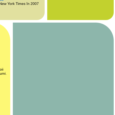
 New York Times în 2007
oii
lumi.