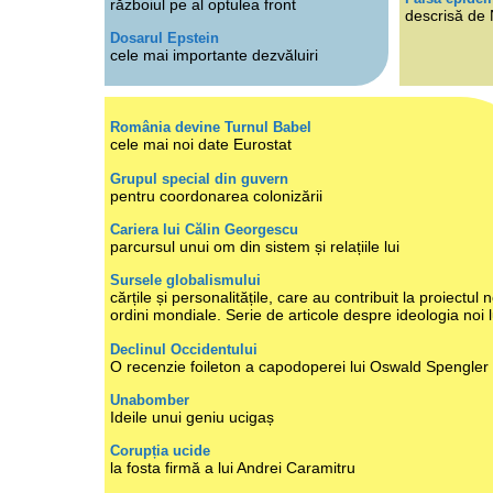
războiul pe al optulea front
descrisă de
Dosarul Epstein
cele mai importante dezvăluiri
România devine Turnul Babel
cele mai noi date Eurostat
Grupul special din guvern
pentru coordonarea colonizării
Cariera lui Călin Georgescu
parcursul unui om din sistem și relațiile lui
Sursele globalismului
cărțile și personalitățile, care au contribuit la proiectul n
ordini mondiale. Serie de articole despre ideologia noi 
Declinul Occidentului
O recenzie foileton a capodoperei lui Oswald Spengler
Unabomber
Ideile unui geniu ucigaș
Corupția ucide
la fosta firmă a lui Andrei Caramitru