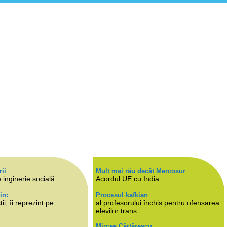
rii
Mult mai rău decât Mercosur
 inginerie socială
Acordul UE cu India
in:
Procesul kafkian
i, îi reprezint pe
al profesorului închis pentru ofensarea
elevilor trans
Mircea Cărtărescu