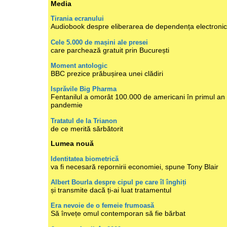
Media
Tirania ecranului
Audiobook despre eliberarea de dependența electroni
Cele 5.000 de mașini ale presei
care parchează gratuit prin București
Moment antologic
BBC prezice prăbușirea unei clădiri
Isprăvile Big Pharma
Fentanilul a omorât 100.000 de americani în primul an
pandemie
Tratatul de la Trianon
de ce merită sărbătorit
Lumea nouă
Identitatea biometrică
va fi necesară repornirii economiei, spune Tony Blair
Albert Bourla despre cipul pe care îl înghiți
și transmite dacă ți-ai luat tratamentul
Era nevoie de o femeie frumoasă
Să învețe omul contemporan să fie bărbat