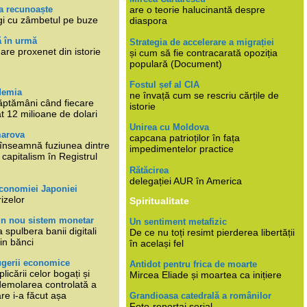
a recunoaște
are o teorie halucinantă despre
gi cu zâmbetul pe buze
diaspora
ă în urmă
Strategia de accelerare a migrației
are proxenet din istorie
și cum să fie contracarată opoziția
populară (Document)
Fostul șef al CIA
demia
ne învață cum se rescriu cărțile de
ăptămâni când fiecare
istorie
at 12 milioane de dolari
Unirea cu Moldova
marova
capcana patrioților în fața
li înseamnă fuziunea dintre
impedimentelor practice
capitalism în Registrul
Rătăcirea
delegației AUR în America
economiei Japoniei
rizelor
Spiritualitate
un nou sistem monetar
Un sentiment metafizic
 spulbera banii digitali
De ce nu toți resimt pierderea libertății
in bănci
în același fel
ugerii economice
Antidot pentru frica de moarte
plicării celor bogați și
Mircea Eliade și moartea ca inițiere
 demolarea controlată a
re i-a făcut așa
Grandioasa catedrală a românilor
Foto-reportaj serial