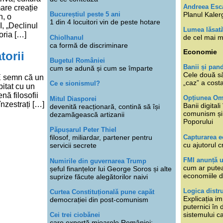
Andreea Esc
mare creație
Planul Kaler
Bucureștiul peste 5 ani
n, o
1 din 4 locuitori vin de peste hotare
I, „Declinul
Lumea lăsat
oria […]
de cel mai m
Chiolhanul
ca formă de discriminare
Economie
torii
Bugetul României
Banii și pan
cum se adună și cum se împarte
Cele două s
 E semn că un
„caz” a cost
Ce e sionismul?
pitat cu un
nă filosofii
Opțiunea O
Mitul Diasporei
nzestrați […]
Banii digita
devenită reacționară, contină să își
comunism și 
dezamăgească artizanii
Poporului
Păpușarul Peter Thiel
Capturarea 
filosof, miliardar, partener pentru
cu ajutorul c
servicii secrete
FMI anunță 
Numirile din guvernarea Trump
cum ar putea
șeful finanțelor lui George Soros și alte
economiile d
suprize făcute alegătorilor naivi
Logica distr
Curtea Constituțională pune capăt
Explicația im
democrației din post-comunism
puternici în
sistemului ca
Cei trei ciobănei
care exportă mioarele României: