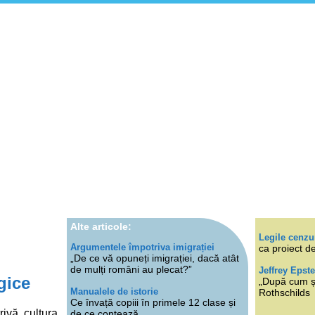
Alte articole:
Legile cenzu
Argumentele împotriva imigrației
ca proiect de
„De ce vă opuneți imigrației, dacă atât
de mulți români au plecat?”
Jeffrey Epste
gice
„După cum ști
Manualele de istorie
Rothschilds
Ce învață copiii în primele 12 clase și
rivă, cultura
de ce contează