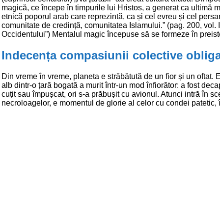
magică, ce începe în timpurile lui Hristos, a generat ca ultimă 
etnică poporul arab care reprezintă, ca și cel evreu și cel persa
comunitate de credință, comunitatea Islamului.” (pag. 200, vol. I
Occidentului”) Mentalul magic începuse să se formeze în preist
Indecența compasiunii colective obliga
Din vreme în vreme, planeta e străbătută de un fior și un oftat.
alb dintr-o țară bogată a murit într-un mod înfiorător: a fost deca
cuțit sau împușcat, ori s-a prăbușit cu avionul. Atunci intră în sce
necroloagelor, e momentul de glorie al celor cu condei patetic, î