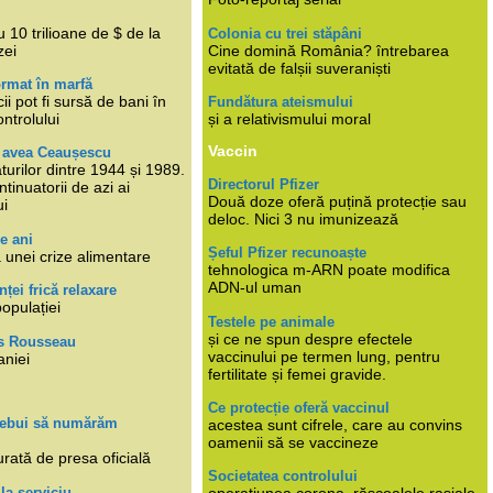
i
 10 trilioane de $ de la
Colonia cu trei stăpâni
zei
Cine domină România? întrebarea
evitată de falșii suveraniști
rmat în marfă
cii pot fi sursă de bani în
Fundătura ateismului
ntrolului
și a relativismului moral
Vaccin
e avea Ceaușescu
turilor dintre 1944 și 1989.
Directorul Pfizer
tinuatorii de azi ai
Două doze oferă puțină protecție sau
ui
deloc. Nici 3 nu imunizează
e ani
Șeful Pfizer recunoaște
 unei crize alimentare
tehnologica m-ARN poate modifica
ADN-ul uman
nței frică relaxare
populației
Testele pe animale
și ce ne spun despre efectele
s Rousseau
vaccinului pe termen lung, pentru
aniei
fertilitate și femei gravide.
Ce protecție oferă vaccinul
trebui să numărăm
acestea sunt cifrele, care au convins
oamenii să se vaccineze
rată de presa oficială
Societatea controlului
 la serviciu