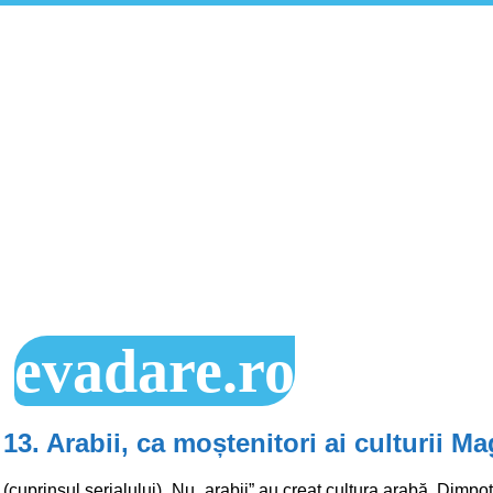
evadare.ro
13. Arabii, ca moștenitori ai culturii Ma
(cuprinsul serialului) „Nu „arabii” au creat cultura arabă. Dimpot