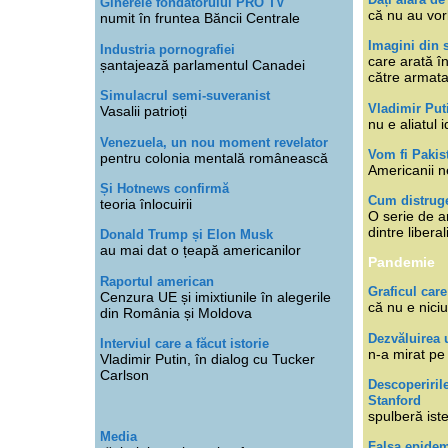
Ginerele fondatorului PRO TV
că nu au vor
numit în fruntea Băncii Centrale
Imagini din s
Industria pornografiei
care arată î
șantajează parlamentul Canadei
către armat
Simulacrul semi-suveranist
Vladimir Put
Vasalii patrioți
nu e aliatul i
Venezuela, un nou moment revelator
Vom fi Pakis
pentru colonia mentală românească
Americanii n
Și Hotnews confirmă
Cum distruge
teoria înlocuirii
O serie de ar
dintre libera
Donald Trump și Elon Musk
au mai dat o țeapă americanilor
Pandemie
Raportul american
Graficul care
Cenzura UE și imixtiunile în alegerile
că nu e niciu
din România și Moldova
Dezvăluirea 
Interviul care a făcut istorie
n-a mirat pe
Vladimir Putin, în dialog cu Tucker
Carlson
Descoperiril
Stanford
spulberă ist
Media
Falsa epide