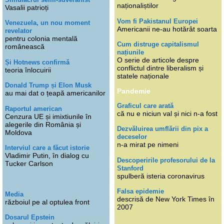
naționaliștilor
Vasalii patrioți
Vom fi Pakistanul Europei
Venezuela, un nou moment
Americanii ne-au hotărât soarta
revelator
pentru colonia mentală
Cum distruge capitalismul
românească
națiunile
O serie de articole despre
Și Hotnews confirmă
conflictul dintre liberalism și
teoria înlocuirii
statele naționale
Donald Trump și Elon Musk
Pandemie
au mai dat o țeapă americanilor
Graficul care arată
Raportul american
că nu e niciun val și nici n-a fost
Cenzura UE și imixtiunile în
alegerile din România și
Dezvăluirea umflării din pix a
Moldova
deceselor
n-a mirat pe nimeni
Interviul care a făcut istorie
Vladimir Putin, în dialog cu
Descoperirile profesorului de la
Tucker Carlson
Stanford
spulberă isteria coronavirus
Falsa epidemie
Media
descrisă de New York Times în
războiul pe al optulea front
2007
Dosarul Epstein