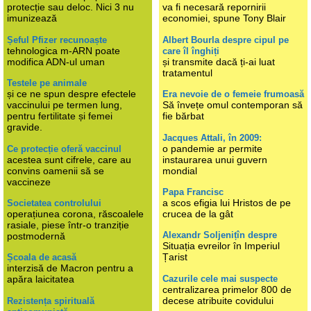
protecție sau deloc. Nici 3 nu
va fi necesară repornirii
imunizează
economiei, spune Tony Blair
Șeful Pfizer recunoaște
Albert Bourla despre cipul pe
tehnologica m-ARN poate
care îl înghiți
modifica ADN-ul uman
și transmite dacă ți-ai luat
tratamentul
Testele pe animale
și ce ne spun despre efectele
Era nevoie de o femeie frumoasă
vaccinului pe termen lung,
Să învețe omul contemporan să
pentru fertilitate și femei
fie bărbat
gravide.
Jacques Attali, în 2009:
o pandemie ar permite
Ce protecție oferă vaccinul
acestea sunt cifrele, care au
instaurarea unui guvern
convins oamenii să se
mondial
vaccineze
Papa Francisc
a scos efigia lui Hristos de pe
Societatea controlului
operațiunea corona, răscoalele
crucea de la gât
rasiale, piese într-o tranziție
Alexandr Soljenițîn despre
postmodernă
Situația evreilor în Imperiul
Țarist
Școala de acasă
interzisă de Macron pentru a
Cazurile cele mai suspecte
apăra laicitatea
centralizarea primelor 800 de
decese atribuite covidului
Rezistența spirituală