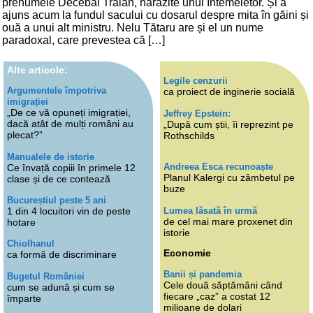
prenumele Decebal Traian, hărăzite unui întemeietor. Și a
ajuns acum la fundul sacului cu dosarul despre mita în găini și
ouă a unui alt ministru. Nelu Tătaru are și el un nume
paradoxal, care prevestea că […]
Alte articole:
Legile cenzurii
Argumentele împotriva
ca proiect de inginerie socială
imigrației
„De ce vă opuneți imigrației,
Jeffrey Epstein:
dacă atât de mulți români au
„După cum știi, îi reprezint pe
plecat?”
Rothschilds
Manualele de istorie
Andreea Esca recunoaște
Ce învață copiii în primele 12
Planul Kalergi cu zâmbetul pe
clase și de ce contează
buze
Bucureștiul peste 5 ani
Lumea lăsată în urmă
1 din 4 locuitori vin de peste
de cel mai mare proxenet din
hotare
istorie
Chiolhanul
Economie
ca formă de discriminare
Banii și pandemia
Bugetul României
Cele două săptămâni când
cum se adună și cum se
fiecare „caz” a costat 12
împarte
milioane de dolari