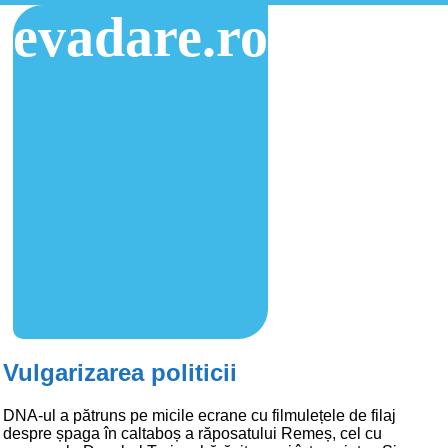
evadare.ro
Vulgarizarea politicii
DNA-ul a pătruns pe micile ecrane cu filmulețele de filaj
despre șpaga în caltaboș a răposatului Remeș, cel cu