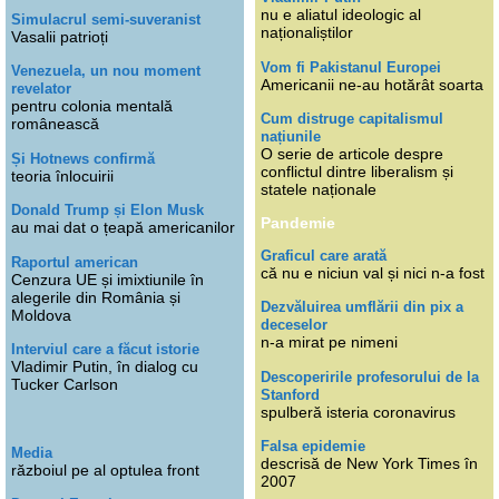
nu e aliatul ideologic al
Simulacrul semi-suveranist
naționaliștilor
Vasalii patrioți
Vom fi Pakistanul Europei
Venezuela, un nou moment
Americanii ne-au hotărât soarta
revelator
pentru colonia mentală
Cum distruge capitalismul
românească
națiunile
O serie de articole despre
Și Hotnews confirmă
conflictul dintre liberalism și
teoria înlocuirii
statele naționale
Donald Trump și Elon Musk
Pandemie
au mai dat o țeapă americanilor
Graficul care arată
Raportul american
că nu e niciun val și nici n-a fost
Cenzura UE și imixtiunile în
alegerile din România și
Dezvăluirea umflării din pix a
Moldova
deceselor
n-a mirat pe nimeni
Interviul care a făcut istorie
Vladimir Putin, în dialog cu
Descoperirile profesorului de la
Tucker Carlson
Stanford
spulberă isteria coronavirus
Falsa epidemie
Media
descrisă de New York Times în
războiul pe al optulea front
2007