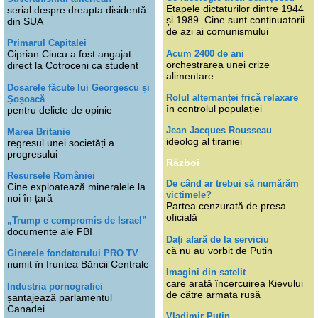
Etapele dictaturilor dintre 1944
serial despre dreapta disidentă
și 1989. Cine sunt continuatorii
din SUA
de azi ai comunismului
Primarul Capitalei
Acum 2400 de ani
Ciprian Ciucu a fost angajat
orchestrarea unei crize
direct la Cotroceni ca student
alimentare
Dosarele făcute lui Georgescu și
Rolul alternanței frică relaxare
Șoșoacă
în controlul populației
pentru delicte de opinie
Jean Jacques Rousseau
Marea Britanie
ideolog al tiraniei
regresul unei societăți a
progresului
Război
Resursele României
De când ar trebui să numărăm
Cine exploatează mineralele la
victimele?
noi în țară
Partea cenzurată de presa
oficială
„Trump e compromis de Israel”
documente ale FBI
Dați afară de la serviciu
că nu au vorbit de Putin
Ginerele fondatorului PRO TV
numit în fruntea Băncii Centrale
Imagini din satelit
care arată încercuirea Kievului
Industria pornografiei
de către armata rusă
șantajează parlamentul
Canadei
Vladimir Putin