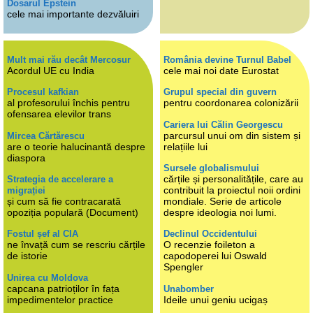
Dosarul Epstein
cele mai importante dezvăluiri
Mult mai rău decât Mercosur
România devine Turnul Babel
Acordul UE cu India
cele mai noi date Eurostat
Procesul kafkian
Grupul special din guvern
al profesorului închis pentru
pentru coordonarea colonizării
ofensarea elevilor trans
Cariera lui Călin Georgescu
parcursul unui om din sistem și
Mircea Cărtărescu
are o teorie halucinantă despre
relațiile lui
diaspora
Sursele globalismului
cărțile și personalitățile, care au
Strategia de accelerare a
contribuit la proiectul noii ordini
migrației
și cum să fie contracarată
mondiale. Serie de articole
opoziția populară (Document)
despre ideologia noi lumi.
Fostul șef al CIA
Declinul Occidentului
ne învață cum se rescriu cărțile
O recenzie foileton a
de istorie
capodoperei lui Oswald
Spengler
Unirea cu Moldova
capcana patrioților în fața
Unabomber
impedimentelor practice
Ideile unui geniu ucigaș