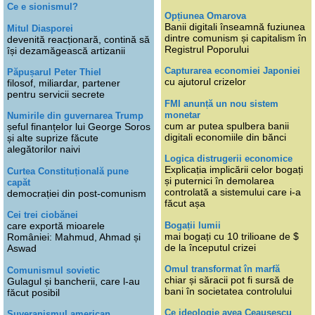
Ce e sionismul?
Opțiunea Omarova
Banii digitali înseamnă fuziunea
Mitul Diasporei
dintre comunism și capitalism în
devenită reacționară, contină să
Registrul Poporului
își dezamăgească artizanii
Capturarea economiei Japoniei
Păpușarul Peter Thiel
cu ajutorul crizelor
filosof, miliardar, partener
pentru servicii secrete
FMI anunță un nou sistem
monetar
Numirile din guvernarea Trump
cum ar putea spulbera banii
șeful finanțelor lui George Soros
digitali economiile din bănci
și alte suprize făcute
alegătorilor naivi
Logica distrugerii economice
Explicația implicării celor bogați
Curtea Constituțională pune
și puternici în demolarea
capăt
controlată a sistemului care i-a
democrației din post-comunism
făcut așa
Cei trei ciobănei
Bogații lumii
care exportă mioarele
mai bogați cu 10 trilioane de $
României: Mahmud, Ahmad și
de la începutul crizei
Aswad
Omul transformat în marfă
Comunismul sovietic
chiar și săracii pot fi sursă de
Gulagul și bancherii, care l-au
bani în societatea controlului
făcut posibil
Ce ideologie avea Ceaușescu
Suveranismul american