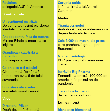
Rătăcirea
Corupția ucide
delegației AUR în America
la fosta firmă a lui Andrei
Caramitru
Spiritualitate
Media
Un sentiment metafizic
De ce nu toți resimt pierderea
Tirania ecranului
libertății în același fel
Audiobook despre eliberarea de
dependența electronică
Antidot pentru frica de moarte
Mircea Eliade și moartea ca
Cele 5.000 de mașini ale presei
inițiere
care parchează gratuit prin
București
Grandioasa catedrală a
românilor
Moment antologic
Foto-reportaj serial
BBC prezice prăbușirea unei
clădiri
Colonia cu trei stăpâni
Cine domină România?
Isprăvile Big Pharma
întrebarea evitată de falșii
Fentanilul a omorât 100.000 de
suveraniști
americani în primul an de
pandemie
Fundătura ateismului
și a relativismului moral
Tratatul de la Trianon
de ce merită sărbătorit
Vaccin
Lumea nouă
Directorul Pfizer
Două doze oferă puțină
Identitatea biometrică