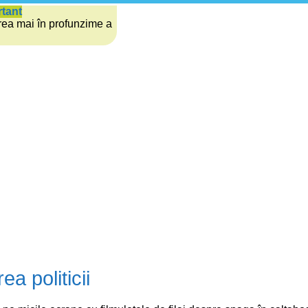
rtant
rea mai în profunzime a
ea politicii