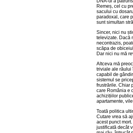
DNA-ul a pătruns 
Remeș, cel cu pre
sacului cu dosaru
paradoxal, care p
sunt simultan străi
Sincer, nici nu șt
televizate. Dacă 
necontrazis, poat
scăpa de obiceiul l
Dar nici nu mă rev
Altceva mă preocu
triviale ale răului
capabil de gândir
sistemul se price
frustrările. Chia
care România e da
achizițiilor publ
apartamente, vile
Toată politica ulti
Cutare vrea să aj
acest punct mort. 
justificată decât 
mai rău, întrucât 