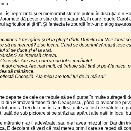
ancu.
anii își reprezintă și ei memorabil sferele puterii în discuția din P
e Moromete dă peste o știre de propagandă, în care regele Carol al
ul agricultor al țării”. Și fantezia le zburdă într-un dialog savuros
ricultor o fi mergând și el la plug? dădu Dumitru lui Nae tonul co
ce să nu meargă? zise Iocan. Când se desprimăvărează iese cu
ui și se duce și el la arat.
 pământ? se interesă cineva.
 Cocoșilă. Are așa, cam vreun lot și jumătate!..
 îndoi cineva. Are mai mult, că trebuie să-l țină și pe-ăla micu,
 dea să mănânce.
 reflectă Cocoșilă. Ăla micu are lotul lui de la mă-sa!”
te departe de cele ce trebuie să se fi purtat în multe sufragerii 
vila din Primăverii folosită de Ceaușescu, până la avioanele priva
i Iohannis. Trei decenii în care fleacurile au fost dezbătute cu pa
t luată de sub picioare și pe străzi au apărut alte nații în locul bun
le mărunte n-ar fi adevărate, sau n-ar avea miezul lor. Dar din tri
ca. E dezolant să vezi că mai mereu primii care se reped să co