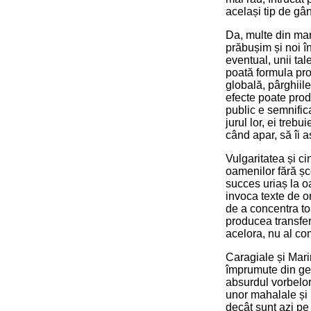
același tip de gân
Da, multe din mar
prăbușim și noi în
eventual, unii tal
poată formula pro
globală, pârghiil
efecte poate prod
public e semnifica
jurul lor, ei treb
când apar, să îi a
Vulgaritatea și ci
oamenilor fără șc
succes uriaș la oa
invoca texte de or
de a concentra toa
producea transferu
acelora, nu al com
Caragiale și Mari
împrumute din geni
absurdul vorbelor 
unor mahalale și
decât sunt azi pe 