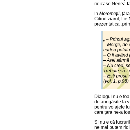
ridicase Nenea I
În
Moromeții
, țăr
Citind ziarul, Ili
prezentat ca „prim
„ – Primul ag
– Merge, de 
curtea palatul
– O fi având
– Are! afirmă
– Nu cred, se
Trebuie să-i
– Ești prost!
(vol. 1, p.98)
Dialogul nu e foar
de aur găsite la 
pentru voiajele lu
care țara ne-a fos
Și nu e că lucruri
ne mai putem ridi