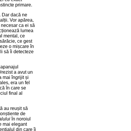
nstincte primare.
ă. Dar dacă ne
alții. Vor apărea,
e necesar ca ei să
ncționează lumea
ul mental, ce
sărăcie, ce gest
ereze o mișcare în
li să îi detecteze
r apanajul
#rezist a avut un
mai îngrijit și
ales, era un fel
ică în care se
iul final al
ă au reușit să
conștiente de
lului
în noroiul
e mai elegant
nțialul din care îi