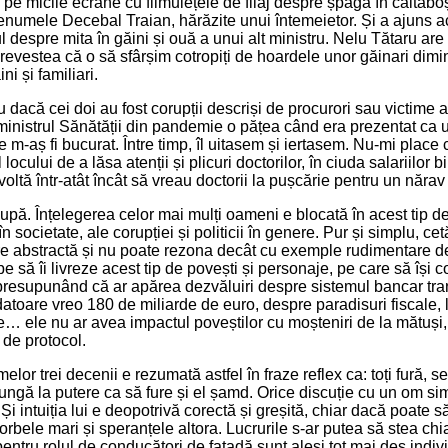
pe micile ecrane cu filmulețele de filaj despre șpaga în caltabo
numele Decebal Traian, hărăzite unui întemeietor. Și a ajuns a
l despre mita în găini și ouă a unui alt ministru. Nelu Tătaru are
revestea că o să sfârșim cotropiți de hoardele unor găinari dimin
ni și familiari.
iu dacă cei doi au fost corupții descriși de procurori sau victime al
ministrul Sănătății din pandemie o pățea când era prezentat ca 
e m-aș fi bucurat. Între timp, îl uitasem și iertasem. Nu-mi place
ocului de a lăsa atenții și plicuri doctorilor, în ciuda salariilor b
oltă într-atât încât să vreau doctorii la pușcărie pentru un nărav
pă. Înțelegerea celor mai mulți oameni e blocată în acest tip de
 în societate, ale corupției și politicii în genere. Pur și simplu, ce
e abstractă și nu poate rezona decât cu exemple rudimentare de 
pe să îi livreze acest tip de povești și personaje, pe care să își
r presupunând că ar apărea dezvăluiri despre sistemul bancar tra
toare vreo 180 de miliarde de euro, despre paradisuri fiscale, l
ice… ele nu ar avea impactul poveștilor cu moșteniri de la mătuși
 de protocol.
melor trei decenii e rezumată astfel în fraze reflex ca: toți fură, s
ungă la putere ca să fure și el șamd. Orice discuție cu un om sim
Și intuiția lui e deopotrivă corectă și greșită, chiar dacă poate s
vorbele mari și speranțele altora. Lucrurile s-ar putea să stea ch
pentru rolul de conducători de fațadă sunt aleși tot mai des indiv