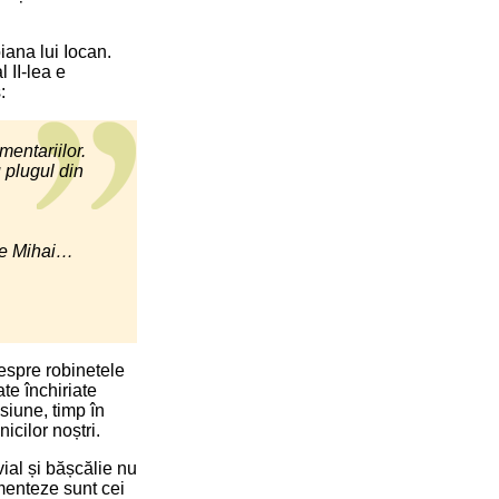
oiana lui Iocan.
 II-lea e
:
mentariilor.
 plugul din
 pe Mihai…
despre robinetele
te închiriate
siune, timp în
icilor noștri.
vial și bășcălie nu
menteze sunt cei