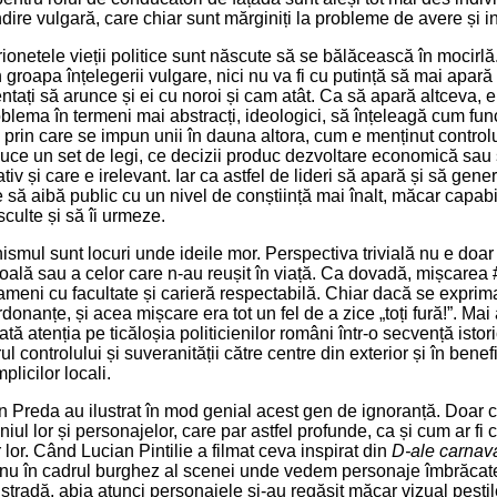
dire vulgară, care chiar sunt mărginiți la probleme de avere și i
ionetele vieții politice sunt născute să se bălăcească în mocirl
 groapa înțelegerii vulgare, nici nu va fi cu putință să mai apară 
entați să arunce și ei cu noroi și cam atât. Ca să apară altceva, 
blema în termeni mai abstracți, ideologici, să înțeleagă cum fu
e prin care se impun unii în dauna altora, cum e menținut control
uce un set de legi, ce decizii produc dezvoltare economică sau 
tiv și care e irelevant. Iar ca astfel de lideri să apară și să gen
uie să aibă public cu un nivel de conștiință mai înalt, măcar capabi
sculte și să îi urmeze.
nismul sunt locuri unde ideile mor. Perspectiva trivială nu e doa
oală sau a celor care n-au reușit în viață. Ca dovadă, mișcarea 
meni cu facultate și carieră respectabilă. Chiar dacă se exprima 
donanțe, și acea mișcare era tot un fel de a zice „toți fură!”. Mai 
tă atenția pe ticăloșia politicienilor români într-o secvență istor
l controlului și suveranității către centre din exterior și în benefic
plicilor locali.
n Preda au ilustrat în mod genial acest gen de ignoranță. Doar c
ul lor și personajelor, care par astfel profunde, ca și cum ar fi 
lor. Când Lucian Pintilie a filmat ceva inspirat din
D-ale carnava
 nu în cadrul burghez al scenei unde vedem personaje îmbrăcat
stradă, abia atunci personajele și-au regăsit măcar vizual pestile