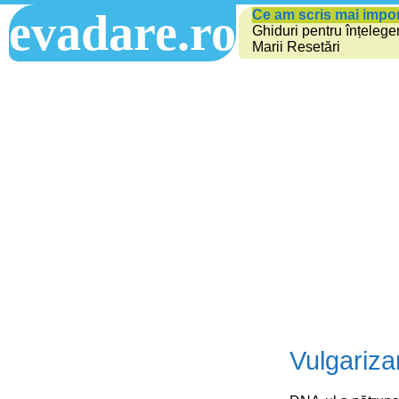
evadare.ro
Ce am scris mai impo
Ghiduri pentru înțelege
Marii Resetări
Vulgarizar