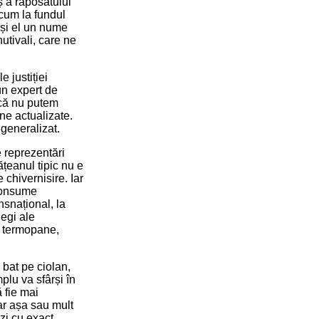
ș a răposatului
cum la fundul
 și el un nume
utivali, care ne
e justiției
un expert de
 că nu putem
ine actualizate.
 generalizat.
 reprezentări
tățeanul tipic nu e
chivernisire. Iar
 consume
nsnațional, la
egi ale
, termopane,
e bat pe ciolan,
plu va sfârși în
ă fie mai
iar așa sau mult
izi cu exact