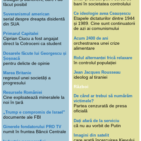
bani în societatea controlului
făcut posibil
Ce ideologie avea Ceaușescu
Suveranismul american
Etapele dictaturilor dintre 1944
serial despre dreapta disidentă
și 1989. Cine sunt continuatorii
din SUA
de azi ai comunismului
Primarul Capitalei
Acum 2400 de ani
Ciprian Ciucu a fost angajat
orchestrarea unei crize
direct la Cotroceni ca student
alimentare
Dosarele făcute lui Georgescu și
Rolul alternanței frică relaxare
Șoșoacă
în controlul populației
pentru delicte de opinie
Jean Jacques Rousseau
Marea Britanie
ideolog al tiraniei
regresul unei societăți a
progresului
Război
Resursele României
De când ar trebui să numărăm
Cine exploatează mineralele la
victimele?
noi în țară
Partea cenzurată de presa
oficială
„Trump e compromis de Israel”
documente ale FBI
Dați afară de la serviciu
că nu au vorbit de Putin
Ginerele fondatorului PRO TV
numit în fruntea Băncii Centrale
Imagini din satelit
care arată încercuirea Kievului