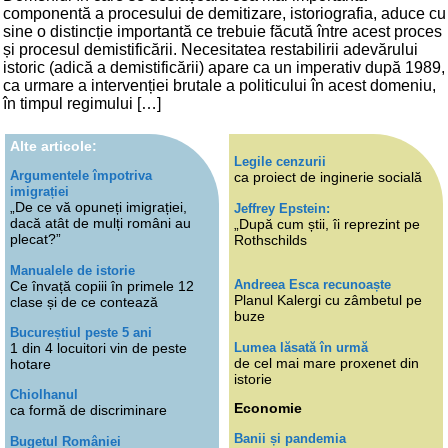
componentă a procesului de demitizare, istoriografia, aduce cu
sine o distincție importantă ce trebuie făcută între acest proces
și procesul demistificării. Necesitatea restabilirii adevărului
istoric (adică a demistificării) apare ca un imperativ după 1989,
ca urmare a intervenției brutale a politicului în acest domeniu,
în timpul regimului […]
Alte articole:
Legile cenzurii
Argumentele împotriva
ca proiect de inginerie socială
imigrației
„De ce vă opuneți imigrației,
Jeffrey Epstein:
dacă atât de mulți români au
„După cum știi, îi reprezint pe
plecat?”
Rothschilds
Manualele de istorie
Andreea Esca recunoaște
Ce învață copiii în primele 12
Planul Kalergi cu zâmbetul pe
clase și de ce contează
buze
Bucureștiul peste 5 ani
Lumea lăsată în urmă
1 din 4 locuitori vin de peste
de cel mai mare proxenet din
hotare
istorie
Chiolhanul
Economie
ca formă de discriminare
Banii și pandemia
Bugetul României