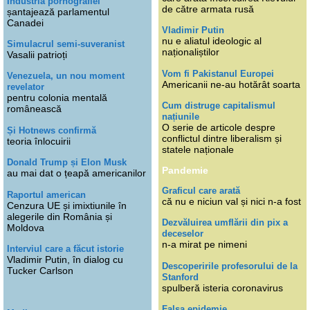
Industria pornografiei
de către armata rusă
șantajează parlamentul
Canadei
Vladimir Putin
nu e aliatul ideologic al
Simulacrul semi-suveranist
naționaliștilor
Vasalii patrioți
Vom fi Pakistanul Europei
Venezuela, un nou moment
Americanii ne-au hotărât soarta
revelator
pentru colonia mentală
Cum distruge capitalismul
românească
națiunile
O serie de articole despre
Și Hotnews confirmă
conflictul dintre liberalism și
teoria înlocuirii
statele naționale
Donald Trump și Elon Musk
Pandemie
au mai dat o țeapă americanilor
Graficul care arată
Raportul american
că nu e niciun val și nici n-a fost
Cenzura UE și imixtiunile în
alegerile din România și
Dezvăluirea umflării din pix a
Moldova
deceselor
n-a mirat pe nimeni
Interviul care a făcut istorie
Vladimir Putin, în dialog cu
Descoperirile profesorului de la
Tucker Carlson
Stanford
spulberă isteria coronavirus
Falsa epidemie