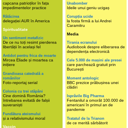
capcana patrioților în fața
Unabomber
impedimentelor practice
Ideile unui geniu ucigaș
Rătăcirea
Corupția ucide
delegației AUR în America
la fosta firmă a lui Andrei
Caramitru
Spiritualitate
Media
Un sentiment metafizic
De ce nu toți resimt pierderea
Tirania ecranului
libertății în același fel
Audiobook despre eliberarea de
dependența electronică
Antidot pentru frica de moarte
Mircea Eliade și moartea ca
Cele 5.000 de mașini ale presei
inițiere
care parchează gratuit prin
București
Grandioasa catedrală a
românilor
Moment antologic
Foto-reportaj serial
BBC prezice prăbușirea unei
clădiri
Colonia cu trei stăpâni
Cine domină România?
Isprăvile Big Pharma
întrebarea evitată de falșii
Fentanilul a omorât 100.000 de
suveraniști
americani în primul an de
pandemie
Fundătura ateismului
și a relativismului moral
Tratatul de la Trianon
de ce merită sărbătorit
Vaccin