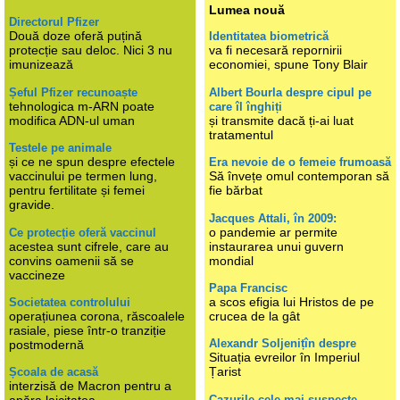
Lumea nouă
Directorul Pfizer
Două doze oferă puțină
Identitatea biometrică
protecție sau deloc. Nici 3 nu
va fi necesară repornirii
imunizează
economiei, spune Tony Blair
Șeful Pfizer recunoaște
Albert Bourla despre cipul pe
tehnologica m-ARN poate
care îl înghiți
modifica ADN-ul uman
și transmite dacă ți-ai luat
tratamentul
Testele pe animale
și ce ne spun despre efectele
Era nevoie de o femeie frumoasă
vaccinului pe termen lung,
Să învețe omul contemporan să
pentru fertilitate și femei
fie bărbat
gravide.
Jacques Attali, în 2009:
o pandemie ar permite
Ce protecție oferă vaccinul
acestea sunt cifrele, care au
instaurarea unui guvern
convins oamenii să se
mondial
vaccineze
Papa Francisc
a scos efigia lui Hristos de pe
Societatea controlului
operațiunea corona, răscoalele
crucea de la gât
rasiale, piese într-o tranziție
Alexandr Soljenițîn despre
postmodernă
Situația evreilor în Imperiul
Țarist
Școala de acasă
interzisă de Macron pentru a
Cazurile cele mai suspecte