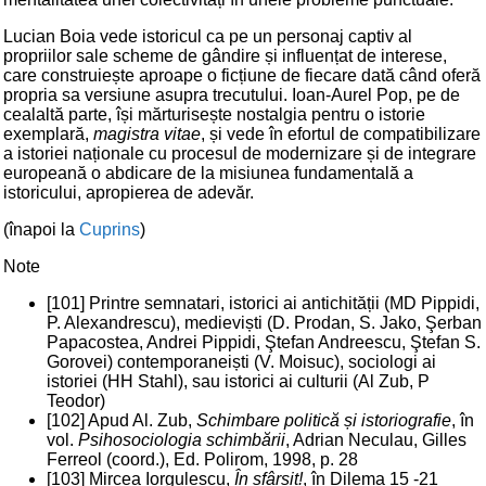
Lucian Boia vede istoricul ca pe un personaj captiv al
propriilor sale scheme de gândire și influențat de interese,
care construiește aproape o ficțiune de fiecare dată când oferă
propria sa versiune asupra trecutului. Ioan-Aurel Pop, pe de
cealaltă parte, își mărturisește nostalgia pentru o istorie
exemplară,
magistra vitae
, și vede în efortul de compatibilizare
a istoriei naționale cu procesul de modernizare și de integrare
europeană o abdicare de la misiunea fundamentală a
istoricului, apropierea de adevăr.
(înapoi la
Cuprins
)
Note
[101] Printre semnatari, istorici ai antichității (MD Pippidi,
P. Alexandrescu), medieviști (D. Prodan, S. Jako, Şerban
Papacostea, Andrei Pippidi, Ştefan Andreescu, Ştefan S.
Gorovei) contemporaneiști (V. Moisuc), sociologi ai
istoriei (HH Stahl), sau istorici ai culturii (Al Zub, P
Teodor)
[102] Apud Al. Zub,
Schimbare politică și istoriografie
, în
vol.
Psihosociologia schimbării
, Adrian Neculau, Gilles
Ferreol (coord.), Ed. Polirom, 1998, p. 28
[103] Mircea Iorgulescu,
În sfârșit!
, în Dilema 15 -21