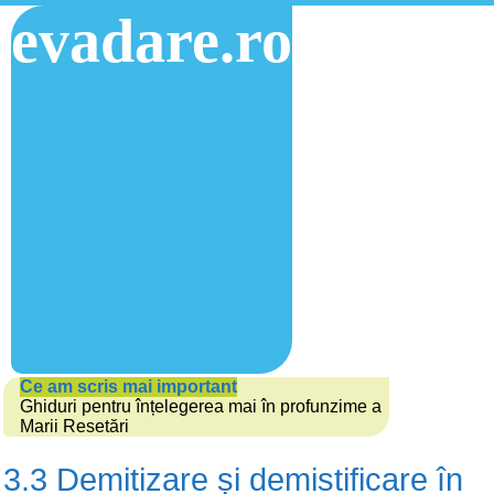
evadare.ro
Ce am scris mai important
Ghiduri pentru înțelegerea mai în profunzime a
Marii Resetări
3.3 Demitizare și demistificare în