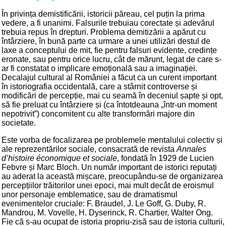
În privința demistificării, istoricii păreau, cel puțin la prima
vedere, a fi unanimi. Falsurile trebuiau corectate și adevărul
trebuia repus în drepturi. Problema demitizării a apărut cu
întârziere, în bună parte ca urmare a unei utilizări destul de
laxe a conceptului de mit, fie pentru falsuri evidente, credințe
eronate, sau pentru orice lucru, cât de mărunt, legat de care s-
ar fi constatat o implicare emoțională sau a imaginației.
Decalajul cultural al României a făcut ca un curent important
în istoriografia occidentală, care a stârnit controverse și
modificări de percepție, mai cu seamă în deceniul șapte și opt,
să fie preluat cu întârziere și (ca întotdeauna „într-un moment
nepotrivit”) concomitent cu alte transformări majore din
societate.
Este vorba de focalizarea pe problemele mentalului colectiv și
ale reprezentărilor sociale, consacrată de revista
Annales
d’histoire économique et sociale
, fondată în 1929 de Lucien
Febvre și Marc Bloch. Un număr important de istorici reputați
au aderat la această mișcare, preocupându-se de organizarea
percepțiilor trăitorilor unei epoci, mai mult decât de eroismul
unor personaje emblematice, sau de dramatismul
evenimentelor cruciale: F. Braudel, J. Le Goff, G. Duby, R.
Mandrou, M. Vovelle, H. Dyserinck, R. Chartier, Walter Ong.
Fie că s-au ocupat de istoria propriu-zisă sau de istoria culturii,