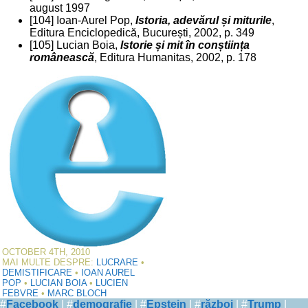
august 1997
[104] Ioan-Aurel Pop,
Istoria, adevărul și miturile
,
Editura Enciclopedică, București, 2002, p. 349
[105] Lucian Boia,
Istorie și mit în conștiința
românească
, Editura Humanitas, 2002, p. 178
OCTOBER 4TH, 2010
MAI MULTE DESPRE:
LUCRARE
•
DEMISTIFICARE
•
IOAN AUREL
POP
•
LUCIAN BOIA
•
LUCIEN
FEBVRE
•
MARC BLOCH
#
Facebook
| #
demografie
| #
Epstein
| #
război
| #
Trump
|