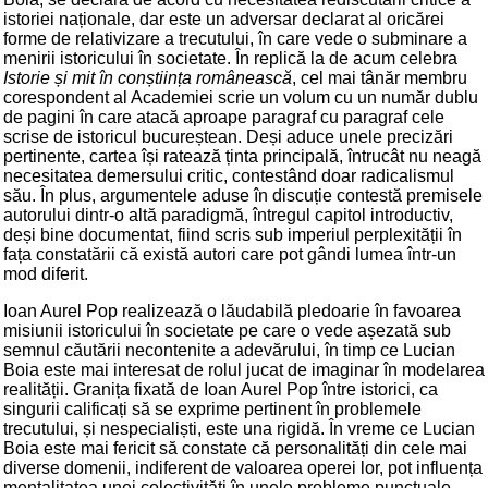
istoriei naționale, dar este un adversar declarat al oricărei
forme de relativizare a trecutului, în care vede o subminare a
menirii istoricului în societate. În replică la de acum celebra
Istorie și mit în conștiința românească
, cel mai tânăr membru
corespondent al Academiei scrie un volum cu un număr dublu
de pagini în care atacă aproape paragraf cu paragraf cele
scrise de istoricul bucureștean. Deși aduce unele precizări
pertinente, cartea își ratează ținta principală, întrucât nu neagă
necesitatea demersului critic, contestând doar radicalismul
său. În plus, argumentele aduse în discuție contestă premisele
autorului dintr-o altă paradigmă, întregul capitol introductiv,
deși bine documentat, fiind scris sub imperiul perplexității în
fața constatării că există autori care pot gândi lumea într-un
mod diferit.
Ioan Aurel Pop realizează o lăudabilă pledoarie în favoarea
misiunii istoricului în societate pe care o vede așezată sub
semnul căutării necontenite a adevărului, în timp ce Lucian
Boia este mai interesat de rolul jucat de imaginar în modelarea
realității. Granița fixată de Ioan Aurel Pop între istorici, ca
singurii calificați să se exprime pertinent în problemele
trecutului, și nespecialiști, este una rigidă. În vreme ce Lucian
Boia este mai fericit să constate că personalități din cele mai
diverse domenii, indiferent de valoarea operei lor, pot influența
mentalitatea unei colectivități în unele probleme punctuale.