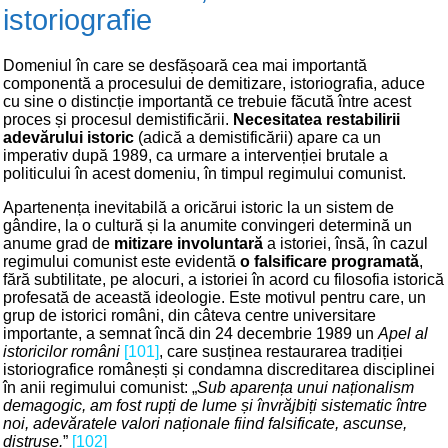
istoriografie
Domeniul în care se desfășoară cea mai importantă
componentă a procesului de demitizare, istoriografia, aduce
cu sine o distincție importantă ce trebuie făcută între acest
proces și procesul demistificării.
Necesitatea restabilirii
adevărului istoric
(adică a demistificării) apare ca un
imperativ după 1989, ca urmare a intervenției brutale a
politicului în acest domeniu, în timpul regimului comunist.
Apartenența inevitabilă a oricărui istoric la un sistem de
gândire, la o cultură și la anumite convingeri determină un
anume grad de
mitizare involuntară
a istoriei, însă, în cazul
regimului comunist este evidentă
o falsificare programată
,
fără subtilitate, pe alocuri, a istoriei în acord cu filosofia istorică
profesată de această ideologie. Este motivul pentru care, un
grup de istorici români, din câteva centre universitare
importante, a semnat încă din 24 decembrie 1989 un
Apel al
istoricilor români
[101]
, care susținea restaurarea tradiției
istoriografice românești și condamna discreditarea disciplinei
în anii regimului comunist: „
Sub aparența unui naționalism
demagogic, am fost rupți de lume și învrăjbiți sistematic între
noi, adevăratele valori naționale fiind falsificate, ascunse,
distruse.
”
[102]