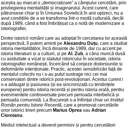
aceștia au marcat o „democratizare” a câmpului cercetării, prin
privilegierea mentalității și imaginarului. Acest curent, care
pătrunsese chiar și în Uniunea Sovietică în anii optzeci, nu a
avut condițiile de a se transforma într-o modă culturală, decât
după 1989, când a fost îmbrățișat ca o notă de modernizare a
istoriografiei.
Dintre istoricii români care au adoptat în cercetarea lor această
perspectivă, îi putem aminti pe
Alexandru Duțu
, care a studiat
istoria mentalităților, încă dinainte de 1989, dar cu accent pe
istoria literaturii și a culturii, și pe
Al. Zub
, a cărui muncă dusă
cu asiduitate a vizat și statutul istoricului în societate, istoria
istoriografiei românești, încercând să corijeze distorsiunile și
deformările intenționate. Practic, acestei sensibilizări față de
mentalul colectiv nu i s-au putut sustrage nici cei mai
conservatori dintre istoricii post-revoluționari. Acestui curent i
s-a adăugat și pasiunea (și ea sincronizată cu tendințele
europene) pentru istoria recentă și pentru istoria orală, pentru
evenimentele controversate precum perioada interbelică și
perioada comunistă. La București s-a înființat chiar un
Institut
Român pentru Istorie Recentă
, care a promovat cercetările
unor istorici tineri precum
Marius Oprea
sau
Adrian
Cioroianu
.
Mediul intelectual a devenit permisiv și pentru cercetători