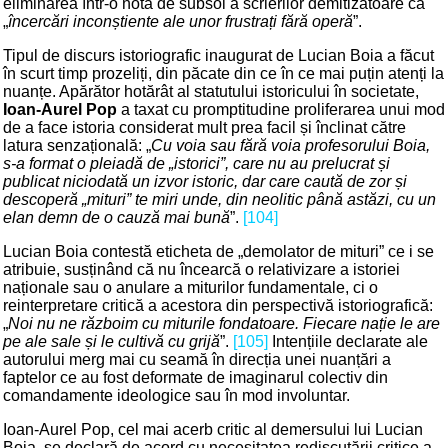
eliminarea într-o notă de subsol a scrierilor demitizatoare ca
„
încercări inconștiente ale unor frustrați fără operă
”.
Tipul de discurs istoriografic inaugurat de Lucian Boia a făcut
în scurt timp prozeliți, din păcate din ce în ce mai puțin atenți la
nuanțe. Apărător hotărât al statutului istoricului în societate,
Ioan-Aurel Pop
a taxat cu promptitudine proliferarea unui mod
de a face istoria considerat mult prea facil și înclinat către
latura senzațională: „
Cu voia sau fără voia profesorului Boia,
s-a format o pleiadă de „istorici”, care nu au prelucrat și
publicat niciodată un izvor istoric, dar care caută de zor și
descoperă „mituri” te miri unde, din neolitic până astăzi, cu un
elan demn de o cauză mai bună
”.
[104]
Lucian Boia contestă eticheta de „demolator de mituri” ce i se
atribuie, susținând că nu încearcă o relativizare a istoriei
naționale sau o anulare a miturilor fundamentale, ci o
reinterpretare critică a acestora din perspectivă istoriografică:
„
Noi nu ne războim cu miturile fondatoare. Fiecare nație le are
pe ale sale și le cultivă cu grijă
”.
[105]
Intențiile declarate ale
autorului merg mai cu seamă în direcția unei nuanțări a
faptelor ce au fost deformate de imaginarul colectiv din
comandamente ideologice sau în mod involuntar.
Ioan-Aurel Pop, cel mai acerb critic al demersului lui Lucian
Boia, se declară de acord cu necesitatea rediscutării critice a