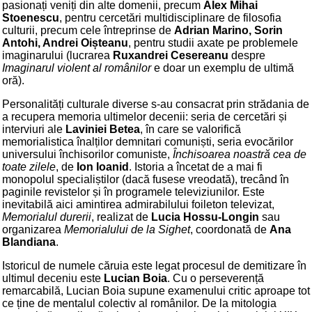
pasionați veniți din alte domenii, precum
Alex Mihai
Stoenescu
, pentru cercetări multidisciplinare de filosofia
culturii, precum cele întreprinse de
Adrian Marino, Sorin
Antohi, Andrei Oișteanu
, pentru studii axate pe problemele
imaginarului (lucrarea
Ruxandrei Cesereanu
despre
Imaginarul violent al românilor
e doar un exemplu de ultimă
oră).
Personalități culturale diverse s-au consacrat prin strădania de
a recupera memoria ultimelor decenii: seria de cercetări și
interviuri ale
Laviniei Betea
, în care se valorifică
memorialistica înalților demnitari comuniști, seria evocărilor
universului închisorilor comuniste,
Închisoarea noastră cea de
toate zilele
, de
Ion Ioanid
. Istoria a încetat de a mai fi
monopolul specialiștilor (dacă fusese vreodată), trecând în
paginile revistelor și în programele televiziunilor. Este
inevitabilă aici amintirea admirabilului foileton televizat,
Memorialul durerii
, realizat de
Lucia Hossu-Longin
sau
organizarea
Memorialului de la Sighet
, coordonată de
Ana
Blandiana
.
Istoricul de numele căruia este legat procesul de demitizare în
ultimul deceniu este
Lucian Boia
. Cu o perseverență
remarcabilă, Lucian Boia supune examenului critic aproape tot
ce ține de mentalul colectiv al românilor. De la mitologia