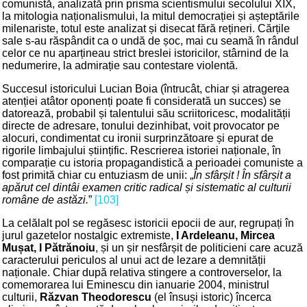
comunistă, analizată prin prisma scientismului secolului XIX,
la mitologia naționalismului, la mitul democrației și așteptările
milenariste, totul este analizat și disecat fără rețineri. Cărțile
sale s-au răspândit ca o undă de șoc, mai cu seamă în rândul
celor ce nu aparțineau strict breslei istoricilor, stârnind de la
nedumerire, la admirație sau contestare violentă.
Succesul istoricului Lucian Boia (întrucât, chiar și atragerea
atenției atâtor oponenți poate fi considerată un succes) se
datorează, probabil și talentului său scriitoricesc, modalității
directe de adresare, tonului dezinhibat, voit provocator pe
alocuri, condimentat cu ironii surprinzătoare și epurat de
rigorile limbajului științific. Rescrierea istoriei naționale, în
comparație cu istoria propagandistică a perioadei comuniste a
fost primită chiar cu entuziasm de unii: „
În sfârșit ! În sfârșit a
apărut cel dintâi examen critic radical și sistematic al culturii
române de astăzi.
”
[103]
La celălalt pol se regăsesc istoricii epocii de aur, regrupați în
jurul gazetelor nostalgic extremiste,
I Ardeleanu, Mircea
Mușat, I Pătrănoiu
, și un șir nesfârșit de politicieni care acuză
caracterului periculos al unui act de lezare a demnității
naționale. Chiar după relativa stingere a controverselor, la
comemorarea lui Eminescu din ianuarie 2004, ministrul
culturii,
Răzvan Theodorescu
(el însuși istoric) încerca