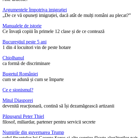
Argumentele împotriva imigrației
„De ce vă opuneți imigrației, dacă atât de mulți români au plecat?”
Manualele de istorie
Ce învață copiii în primele 12 clase și de ce contează
Bucureștiul peste 5 ani
1 din 4 locuitori vin de peste hotare
Chiolhanul
ca formă de discriminare
Bugetul României
cum se adună și cum se împarte
Ce e sionismul?
Mitul Diasporei
devenită reacționară, contină să își dezamăgească artizanii
Păpușarul Peter Thiel
filosof, miliardar, partener pentru servicii secrete
Numirile din guvernarea Trump
șeful finanțelor lui George Soros și alte suprize făcute alegătorilor nai