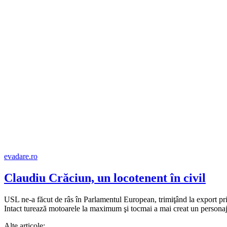
evadare.ro
Claudiu Crăciun, un locotenent în civil
USL ne-a făcut de râs în Parlamentul European, trimiţând la export prim
Intact turează motoarele la maximum şi tocmai a mai creat un personaj.
Alte articole: