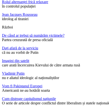
Rolul alternanței frică relaxare
în controlul populației
Jean Jacques Rousseau
ideolog al tiraniei
Război
De când ar trebui să numărăm victimele?
Partea cenzurată de presa oficială
Dați afară de la serviciu
că nu au vorbit de Putin
Imagini din satelit
care arată încercuirea Kievului de către armata rusă
Vladimir Putin
nu e aliatul ideologic al naționaliștilor
Vom fi Pakistanul Europei
Americanii ne-au hotărât soarta
Cum distruge capitalismul națiunile
O serie de articole despre conflictul dintre liberalism și statele național