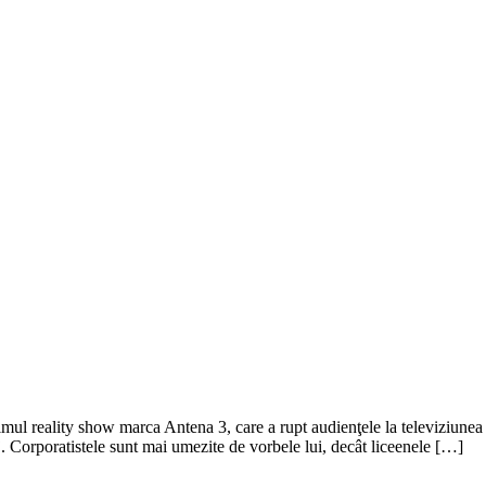
ul reality show marca Antena 3, care a rupt audienţele la televiziunea c
 Corporatistele sunt mai umezite de vorbele lui, decât liceenele […]