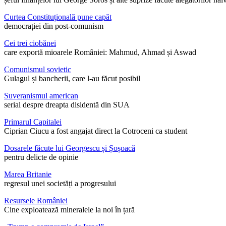
Curtea Constituțională pune capăt
democrației din post-comunism
Cei trei ciobănei
care exportă mioarele României: Mahmud, Ahmad și Aswad
Comunismul sovietic
Gulagul și bancherii, care l-au făcut posibil
Suveranismul american
serial despre dreapta disidentă din SUA
Primarul Capitalei
Ciprian Ciucu a fost angajat direct la Cotroceni ca student
Dosarele făcute lui Georgescu și Șoșoacă
pentru delicte de opinie
Marea Britanie
regresul unei societăți a progresului
Resursele României
Cine exploatează mineralele la noi în țară