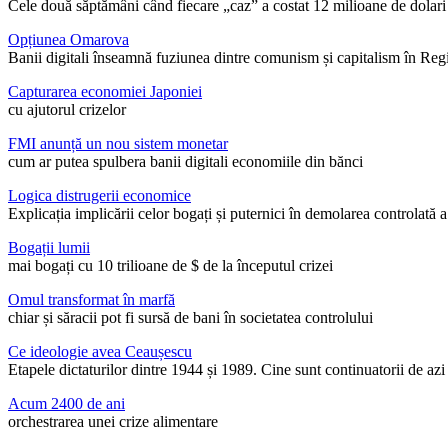
Cele două săptămâni când fiecare „caz” a costat 12 milioane de dolari
Opțiunea Omarova
Banii digitali înseamnă fuziunea dintre comunism și capitalism în Reg
Capturarea economiei Japoniei
cu ajutorul crizelor
FMI anunță un nou sistem monetar
cum ar putea spulbera banii digitali economiile din bănci
Logica distrugerii economice
Explicația implicării celor bogați și puternici în demolarea controlată a
Bogații lumii
mai bogați cu 10 trilioane de $ de la începutul crizei
Omul transformat în marfă
chiar și săracii pot fi sursă de bani în societatea controlului
Ce ideologie avea Ceaușescu
Etapele dictaturilor dintre 1944 și 1989. Cine sunt continuatorii de az
Acum 2400 de ani
orchestrarea unei crize alimentare