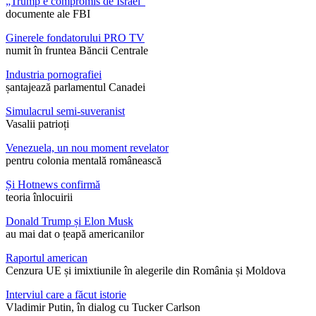
„Trump e compromis de Israel”
documente ale FBI
Ginerele fondatorului PRO TV
numit în fruntea Băncii Centrale
Industria pornografiei
șantajează parlamentul Canadei
Simulacrul semi-suveranist
Vasalii patrioți
Venezuela, un nou moment revelator
pentru colonia mentală românească
Și Hotnews confirmă
teoria înlocuirii
Donald Trump și Elon Musk
au mai dat o țeapă americanilor
Raportul american
Cenzura UE și imixtiunile în alegerile din România și Moldova
Interviul care a făcut istorie
Vladimir Putin, în dialog cu Tucker Carlson