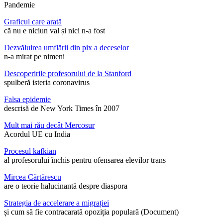
Pandemie
Graficul care arată
că nu e niciun val și nici n-a fost
Dezvăluirea umflării din pix a deceselor
n-a mirat pe nimeni
Descoperirile profesorului de la Stanford
spulberă isteria coronavirus
Falsa epidemie
descrisă de New York Times în 2007
Mult mai rău decât Mercosur
Acordul UE cu India
Procesul kafkian
al profesorului închis pentru ofensarea elevilor trans
Mircea Cărtărescu
are o teorie halucinantă despre diaspora
Strategia de accelerare a migrației
și cum să fie contracarată opoziția populară (Document)