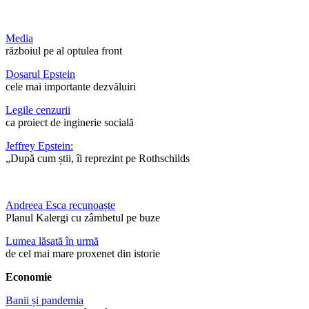
Media
războiul pe al optulea front
Dosarul Epstein
cele mai importante dezvăluiri
Legile cenzurii
ca proiect de inginerie socială
Jeffrey Epstein:
„După cum știi, îi reprezint pe Rothschilds
Andreea Esca recunoaște
Planul Kalergi cu zâmbetul pe buze
Lumea lăsată în urmă
de cel mai mare proxenet din istorie
Economie
Banii și pandemia