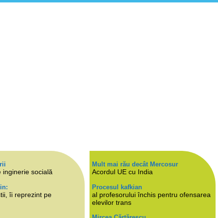
rii
Mult mai rău decât Mercosur
 inginerie socială
Acordul UE cu India
in:
Procesul kafkian
i, îi reprezint pe
al profesorului închis pentru ofensarea
elevilor trans
Mircea Cărtărescu