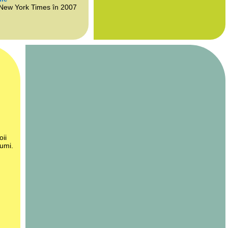
 New York Times în 2007
oii
lumi.