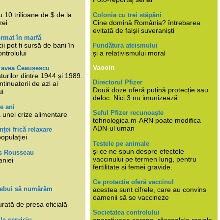
i
 10 trilioane de $ de la
Colonia cu trei stăpâni
zei
Cine domină România? întrebarea
evitată de falșii suveraniști
rmat în marfă
cii pot fi sursă de bani în
Fundătura ateismului
ntrolului
și a relativismului moral
Vaccin
e avea Ceaușescu
turilor dintre 1944 și 1989.
Directorul Pfizer
tinuatorii de azi ai
Două doze oferă puțină protecție sau
ui
deloc. Nici 3 nu imunizează
e ani
Șeful Pfizer recunoaște
 unei crize alimentare
tehnologica m-ARN poate modifica
ADN-ul uman
nței frică relaxare
populației
Testele pe animale
și ce ne spun despre efectele
s Rousseau
vaccinului pe termen lung, pentru
aniei
fertilitate și femei gravide.
Ce protecție oferă vaccinul
trebui să numărăm
acestea sunt cifrele, care au convins
oamenii să se vaccineze
rată de presa oficială
Societatea controlului
 la serviciu