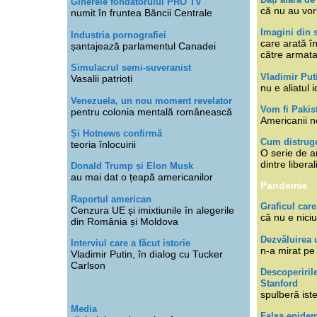
Ginerele fondatorului PRO TV
că nu au vor
numit în fruntea Băncii Centrale
Imagini din s
Industria pornografiei
care arată î
șantajează parlamentul Canadei
către armat
Simulacrul semi-suveranist
Vladimir Put
Vasalii patrioți
nu e aliatul i
Venezuela, un nou moment revelator
Vom fi Pakis
pentru colonia mentală românească
Americanii n
Și Hotnews confirmă
Cum distruge
teoria înlocuirii
O serie de ar
dintre libera
Donald Trump și Elon Musk
au mai dat o țeapă americanilor
Pandemie
Raportul american
Graficul care
Cenzura UE și imixtiunile în alegerile
că nu e niciu
din România și Moldova
Dezvăluirea 
Interviul care a făcut istorie
n-a mirat pe
Vladimir Putin, în dialog cu Tucker
Carlson
Descoperiril
Stanford
spulberă ist
Media
Falsa epide