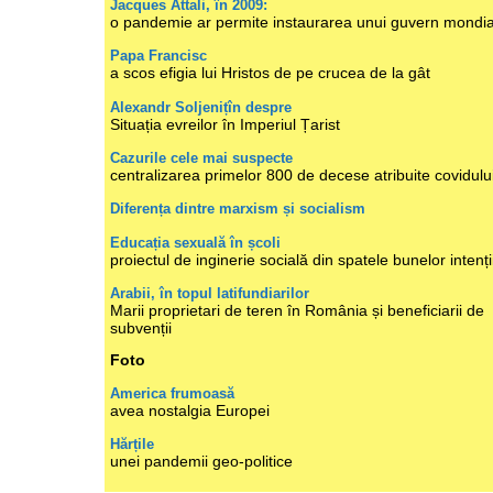
Jacques Attali, în 2009:
o pandemie ar permite instaurarea unui guvern mondia
Papa Francisc
a scos efigia lui Hristos de pe crucea de la gât
Alexandr Soljenițîn despre
Situația evreilor în Imperiul Țarist
Cazurile cele mai suspecte
centralizarea primelor 800 de decese atribuite covidulu
Diferența dintre marxism și socialism
Educația sexuală în școli
proiectul de inginerie socială din spatele bunelor intenți
Arabii, în topul latifundiarilor
Marii proprietari de teren în România și beneficiarii de
subvenții
Foto
America frumoasă
avea nostalgia Europei
Hărțile
unei pandemii geo-politice