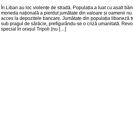
În Liban au loc violențe de stradă. Populația a luat cu asalt băn
moneda națională a pierdut jumătate din valoare și oamenii nu
acces la depozitele bancare. Jumătate din populația libaneză 
sub pragul de sărăcie, prefigurându-se o criză umanitată. Revol
special în orașul Tripoli (nu […]