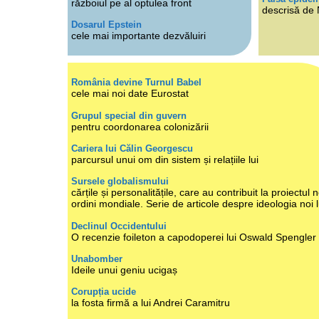
războiul pe al optulea front
descrisă de
Dosarul Epstein
cele mai importante dezvăluiri
România devine Turnul Babel
cele mai noi date Eurostat
Grupul special din guvern
pentru coordonarea colonizării
Cariera lui Călin Georgescu
parcursul unui om din sistem și relațiile lui
Sursele globalismului
cărțile și personalitățile, care au contribuit la proiectul n
ordini mondiale. Serie de articole despre ideologia noi 
Declinul Occidentului
O recenzie foileton a capodoperei lui Oswald Spengler
Unabomber
Ideile unui geniu ucigaș
Corupția ucide
la fosta firmă a lui Andrei Caramitru