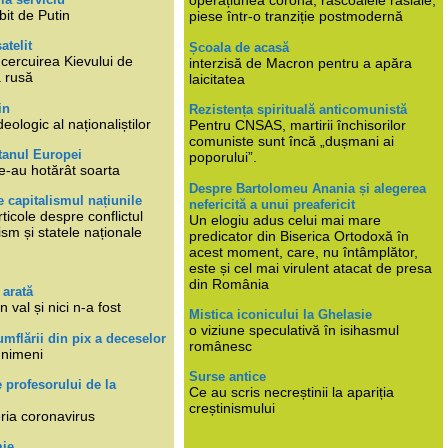
operațiunea corona, răscoalele rasiale,
bit de Putin
piese într-o tranziție postmodernă
atelit
Școala de acasă
ncercuirea Kievului de
interzisă de Macron pentru a apăra
a rusă
laicitatea
in
Rezistența spirituală anticomunistă
deologic al naționaliștilor
Pentru CNSAS, martirii închisorilor
comuniste sunt încă „dușmani ai
tanul Europei
poporului”.
e-au hotărât soarta
Despre Bartolomeu Anania și alegerea
 capitalismul națiunile
nefericită a unui preafericit
ticole despre conflictul
Un elogiu adus celui mai mare
lism și statele naționale
predicator din Biserica Ortodoxă în
acest moment, care, nu întâmplător,
este și cel mai virulent atacat de presa
din România
 arată
n val și nici n-a fost
Mistica iconicului la Ghelasie
o viziune speculativă în isihasmul
umflării din pix a deceselor
românesc
 nimeni
Surse antice
e profesorului de la
Ce au scris necreștinii la apariția
creștinismului
eria coronavirus
mie