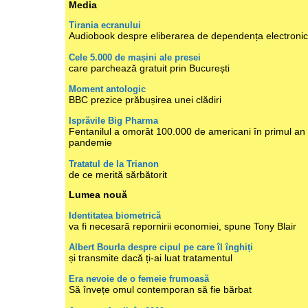
Media
Tirania ecranului
Audiobook despre eliberarea de dependența electroni
Cele 5.000 de mașini ale presei
care parchează gratuit prin București
Moment antologic
BBC prezice prăbușirea unei clădiri
Isprăvile Big Pharma
Fentanilul a omorât 100.000 de americani în primul an
pandemie
Tratatul de la Trianon
de ce merită sărbătorit
Lumea nouă
Identitatea biometrică
va fi necesară repornirii economiei, spune Tony Blair
Albert Bourla despre cipul pe care îl înghiți
și transmite dacă ți-ai luat tratamentul
Era nevoie de o femeie frumoasă
Să învețe omul contemporan să fie bărbat