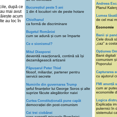
Andreea Esc
cile, după ce
Planul Kaler
Bucureștiul peste 5 ani
 au mai avut
1 din 4 locuitori vin de peste hotare
Lumea lăsat
trăiește acum
de cel mai m
Chiolhanul
te au loc în
ca formă de discriminare
Economie
Bugetul României
Banii și pan
cum se adună și cum se împarte
Cele două s
„caz” a cost
Ce e sionismul?
Opțiunea O
Mitul Diasporei
Banii digita
devenită reacționară, contină să își
comunism și 
dezamăgească artizanii
Poporului
Păpușarul Peter Thiel
Capturarea 
filosof, miliardar, partener pentru
cu ajutorul c
servicii secrete
FMI anunță 
Numirile din guvernarea Trump
cum ar putea
șeful finanțelor lui George Soros și alte
economiile d
suprize făcute alegătorilor naivi
Logica distr
Curtea Constituțională pune capăt
Explicația im
democrației din post-comunism
puternici în
sistemului ca
Cei trei ciobănei
care exportă mioarele României: