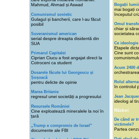
Bogații lumi
Mahmud, Ahmad și Aswad
mai bogați cu
începutul cri
Comunismul sovietic
Gulagul și bancherii, care l-au făcut
Omul transfo
posibil
chiar și săra
societatea co
Suveranismul american
serial despre dreapta disidentă din
Ce ideologi
SUA
Etapele dicta
Cine sunt con
Primarul Capitalei
Ciprian Ciucu a fost angajat direct la
comunismul
Cotroceni ca student
Acum 2400 d
orchestrarea
Dosarele făcute lui Georgescu și
Șoșoacă
Rolul alterna
pentru delicte de opinie
în controlul 
Marea Britanie
Jean Jacque
regresul unei societăți a progresului
ideolog al tir
Resursele României
Război
Cine exploatează mineralele la noi în
țară
De când ar 
victimele?
„Trump e compromis de Israel”
Partea cenzu
documente ale FBI
Dați afară de