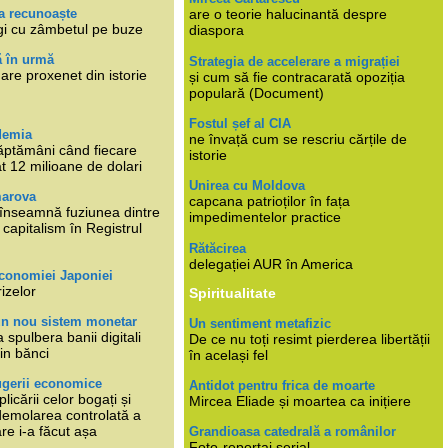
a recunoaște
are o teorie halucinantă despre
gi cu zâmbetul pe buze
diaspora
ă în urmă
Strategia de accelerare a migrației
are proxenet din istorie
și cum să fie contracarată opoziția
populară (Document)
Fostul șef al CIA
demia
ne învață cum se rescriu cărțile de
ăptămâni când fiecare
istorie
at 12 milioane de dolari
Unirea cu Moldova
marova
capcana patrioților în fața
li înseamnă fuziunea dintre
impedimentelor practice
capitalism în Registrul
Rătăcirea
delegației AUR în America
economiei Japoniei
rizelor
Spiritualitate
un nou sistem monetar
Un sentiment metafizic
 spulbera banii digitali
De ce nu toți resimt pierderea libertății
in bănci
în același fel
ugerii economice
Antidot pentru frica de moarte
plicării celor bogați și
Mircea Eliade și moartea ca inițiere
 demolarea controlată a
re i-a făcut așa
Grandioasa catedrală a românilor
Foto-reportaj serial