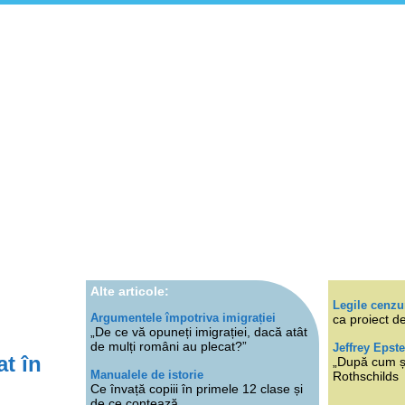
Alte articole:
Legile cenzu
Argumentele împotriva imigrației
ca proiect de
„De ce vă opuneți imigrației, dacă atât
de mulți români au plecat?”
Jeffrey Epste
at în
„După cum ști
Manualele de istorie
Rothschilds
Ce învață copiii în primele 12 clase și
de ce contează