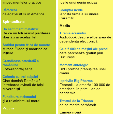
impedimentelor practice
Ideile unui geniu ucigaș
Rătăcirea
Corupția ucide
delegației AUR în America
la fosta firmă a lui Andrei
Caramitru
Spiritualitate
Media
Un sentiment metafizic
De ce nu toți resimt pierderea
Tirania ecranului
libertății în același fel
Audiobook despre eliberarea de
dependența electronică
Antidot pentru frica de moarte
Mircea Eliade și moartea ca
Cele 5.000 de mașini ale presei
inițiere
care parchează gratuit prin
București
Grandioasa catedrală a
românilor
Moment antologic
Foto-reportaj serial
BBC prezice prăbușirea unei
clădiri
Colonia cu trei stăpâni
Cine domină România?
Isprăvile Big Pharma
întrebarea evitată de falșii
Fentanilul a omorât 100.000 de
suveraniști
americani în primul an de
pandemie
Fundătura ateismului
și a relativismului moral
Tratatul de la Trianon
de ce merită sărbătorit
Vaccin
Lumea nouă