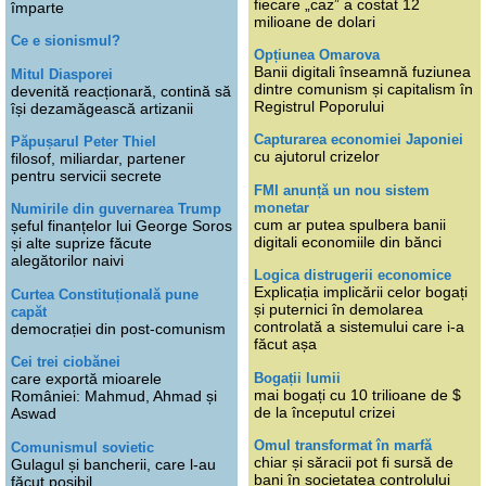
fiecare „caz” a costat 12
împarte
milioane de dolari
Ce e sionismul?
Opțiunea Omarova
Banii digitali înseamnă fuziunea
Mitul Diasporei
dintre comunism și capitalism în
devenită reacționară, contină să
Registrul Poporului
își dezamăgească artizanii
Capturarea economiei Japoniei
Păpușarul Peter Thiel
cu ajutorul crizelor
filosof, miliardar, partener
pentru servicii secrete
FMI anunță un nou sistem
monetar
Numirile din guvernarea Trump
cum ar putea spulbera banii
șeful finanțelor lui George Soros
digitali economiile din bănci
și alte suprize făcute
alegătorilor naivi
Logica distrugerii economice
Explicația implicării celor bogați
Curtea Constituțională pune
și puternici în demolarea
capăt
controlată a sistemului care i-a
democrației din post-comunism
făcut așa
Cei trei ciobănei
Bogații lumii
care exportă mioarele
mai bogați cu 10 trilioane de $
României: Mahmud, Ahmad și
de la începutul crizei
Aswad
Omul transformat în marfă
Comunismul sovietic
chiar și săracii pot fi sursă de
Gulagul și bancherii, care l-au
bani în societatea controlului
făcut posibil