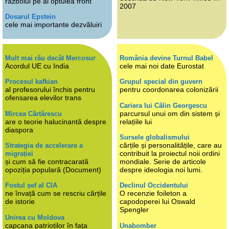
războiul pe al optulea front
2007
Dosarul Epstein
cele mai importante dezvăluiri
Mult mai rău decât Mercosur
România devine Turnul Babel
Acordul UE cu India
cele mai noi date Eurostat
Procesul kafkian
Grupul special din guvern
al profesorului închis pentru
pentru coordonarea colonizării
ofensarea elevilor trans
Cariera lui Călin Georgescu
parcursul unui om din sistem și
Mircea Cărtărescu
are o teorie halucinantă despre
relațiile lui
diaspora
Sursele globalismului
cărțile și personalitățile, care au
Strategia de accelerare a
contribuit la proiectul noii ordini
migrației
și cum să fie contracarată
mondiale. Serie de articole
opoziția populară (Document)
despre ideologia noi lumi.
Fostul șef al CIA
Declinul Occidentului
ne învață cum se rescriu cărțile
O recenzie foileton a
de istorie
capodoperei lui Oswald
Spengler
Unirea cu Moldova
capcana patrioților în fața
Unabomber