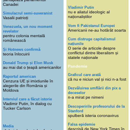
Canadei
Vladimir Putin
nu e aliatul ideologic al
Simulacrul semi-suveranist
naționaliștilor
Vasalii patrioți
Vom fi Pakistanul Europei
Venezuela, un nou moment
Americanii ne-au hotărât soarta
revelator
pentru colonia mentală
Cum distruge capitalismul
românească
națiunile
O serie de articole despre
Și Hotnews confirmă
conflictul dintre liberalism și
teoria înlocuirii
statele naționale
Donald Trump și Elon Musk
Pandemie
au mai dat o țeapă americanilor
Graficul care arată
Raportul american
că nu e niciun val și nici n-a fost
Cenzura UE și imixtiunile în
alegerile din România și
Dezvăluirea umflării din pix a
Moldova
deceselor
n-a mirat pe nimeni
Interviul care a făcut istorie
Vladimir Putin, în dialog cu
Descoperirile profesorului de la
Tucker Carlson
Stanford
spulberă isteria coronavirus
Falsa epidemie
Media
descrisă de New York Times în