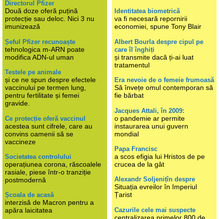
Directorul Pfizer
Două doze oferă puțină
Identitatea biometrică
protecție sau deloc. Nici 3 nu
va fi necesară repornirii
imunizează
economiei, spune Tony Blair
Șeful Pfizer recunoaște
Albert Bourla despre cipul pe
tehnologica m-ARN poate
care îl înghiți
modifica ADN-ul uman
și transmite dacă ți-ai luat
tratamentul
Testele pe animale
și ce ne spun despre efectele
Era nevoie de o femeie frumoasă
vaccinului pe termen lung,
Să învețe omul contemporan să
pentru fertilitate și femei
fie bărbat
gravide.
Jacques Attali, în 2009:
o pandemie ar permite
Ce protecție oferă vaccinul
acestea sunt cifrele, care au
instaurarea unui guvern
convins oamenii să se
mondial
vaccineze
Papa Francisc
a scos efigia lui Hristos de pe
Societatea controlului
operațiunea corona, răscoalele
crucea de la gât
rasiale, piese într-o tranziție
Alexandr Soljenițîn despre
postmodernă
Situația evreilor în Imperiul
Țarist
Școala de acasă
interzisă de Macron pentru a
Cazurile cele mai suspecte
apăra laicitatea
centralizarea primelor 800 de