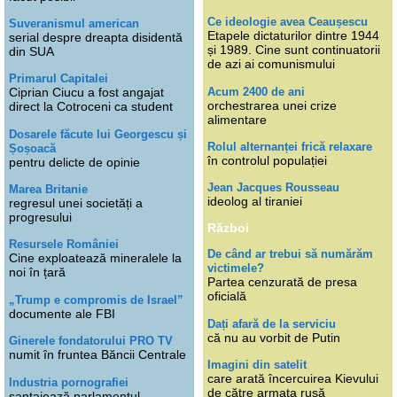
Ce ideologie avea Ceaușescu
Suveranismul american
Etapele dictaturilor dintre 1944
serial despre dreapta disidentă
și 1989. Cine sunt continuatorii
din SUA
de azi ai comunismului
Primarul Capitalei
Acum 2400 de ani
Ciprian Ciucu a fost angajat
orchestrarea unei crize
direct la Cotroceni ca student
alimentare
Dosarele făcute lui Georgescu și
Rolul alternanței frică relaxare
Șoșoacă
în controlul populației
pentru delicte de opinie
Jean Jacques Rousseau
Marea Britanie
ideolog al tiraniei
regresul unei societăți a
progresului
Război
Resursele României
De când ar trebui să numărăm
Cine exploatează mineralele la
victimele?
noi în țară
Partea cenzurată de presa
oficială
„Trump e compromis de Israel”
documente ale FBI
Dați afară de la serviciu
că nu au vorbit de Putin
Ginerele fondatorului PRO TV
numit în fruntea Băncii Centrale
Imagini din satelit
care arată încercuirea Kievului
Industria pornografiei
de către armata rusă
șantajează parlamentul