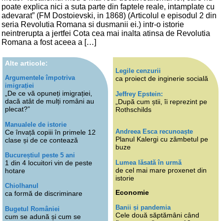
poate explica nici a suta parte din faptele reale, intamplate cu
adevarat” (FM Dostoievski, in 1868) (Articolul e episodul 2 din
seria Revolutia Romana si dusmanii ei.) intr-o istorie
neintrerupta a jertfei Cota cea mai inalta atinsa de Revolutia
Romana a fost aceea a […]
Alte articole:
Legile cenzurii
Argumentele împotriva
ca proiect de inginerie socială
imigrației
„De ce vă opuneți imigrației,
Jeffrey Epstein:
dacă atât de mulți români au
„După cum știi, îi reprezint pe
plecat?”
Rothschilds
Manualele de istorie
Andreea Esca recunoaște
Ce învață copiii în primele 12
Planul Kalergi cu zâmbetul pe
clase și de ce contează
buze
Bucureștiul peste 5 ani
Lumea lăsată în urmă
1 din 4 locuitori vin de peste
de cel mai mare proxenet din
hotare
istorie
Chiolhanul
Economie
ca formă de discriminare
Banii și pandemia
Bugetul României
Cele două săptămâni când
cum se adună și cum se