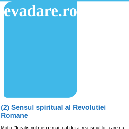
evadare.ro
(2) Sensul spiritual al Revolutiei
Romane
Motto: “Idealismul meu e mai real decat realismul lor, care nu