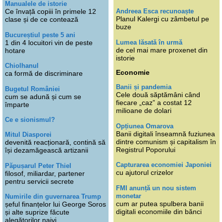
Manualele de istorie
Andreea Esca recunoaște
Ce învață copiii în primele 12
Planul Kalergi cu zâmbetul pe
clase și de ce contează
buze
Bucureștiul peste 5 ani
Lumea lăsată în urmă
1 din 4 locuitori vin de peste
de cel mai mare proxenet din
hotare
istorie
Chiolhanul
Economie
ca formă de discriminare
Banii și pandemia
Bugetul României
Cele două săptămâni când
cum se adună și cum se
fiecare „caz” a costat 12
împarte
milioane de dolari
Ce e sionismul?
Opțiunea Omarova
Banii digitali înseamnă fuziunea
Mitul Diasporei
dintre comunism și capitalism în
devenită reacționară, contină să
Registrul Poporului
își dezamăgească artizanii
Capturarea economiei Japoniei
Păpușarul Peter Thiel
cu ajutorul crizelor
filosof, miliardar, partener
pentru servicii secrete
FMI anunță un nou sistem
monetar
Numirile din guvernarea Trump
cum ar putea spulbera banii
șeful finanțelor lui George Soros
digitali economiile din bănci
și alte suprize făcute
alegătorilor naivi