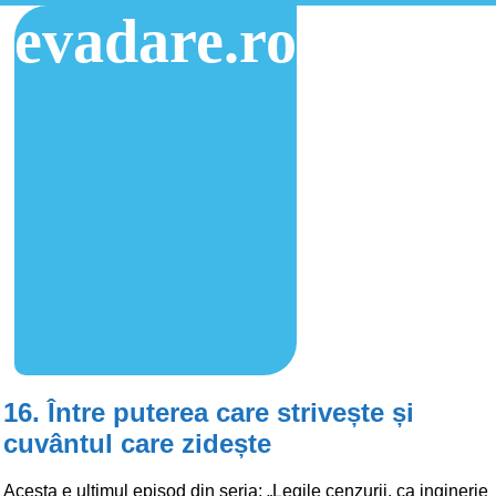
evadare.ro
16. Între puterea care strivește și
cuvântul care zidește
Acesta e ultimul episod din seria: „Legile cenzurii, ca inginerie