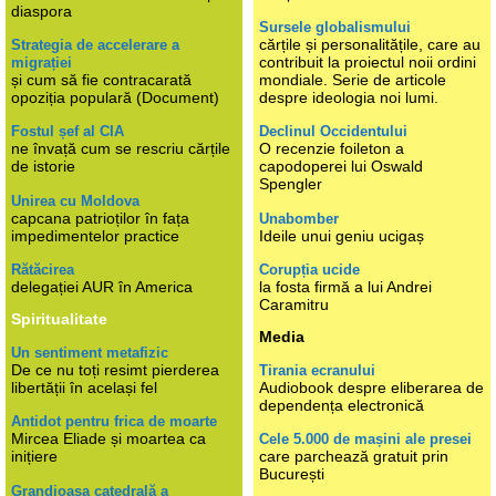
diaspora
Sursele globalismului
cărțile și personalitățile, care au
Strategia de accelerare a
contribuit la proiectul noii ordini
migrației
și cum să fie contracarată
mondiale. Serie de articole
opoziția populară (Document)
despre ideologia noi lumi.
Fostul șef al CIA
Declinul Occidentului
ne învață cum se rescriu cărțile
O recenzie foileton a
de istorie
capodoperei lui Oswald
Spengler
Unirea cu Moldova
capcana patrioților în fața
Unabomber
impedimentelor practice
Ideile unui geniu ucigaș
Rătăcirea
Corupția ucide
delegației AUR în America
la fosta firmă a lui Andrei
Caramitru
Spiritualitate
Media
Un sentiment metafizic
De ce nu toți resimt pierderea
Tirania ecranului
libertății în același fel
Audiobook despre eliberarea de
dependența electronică
Antidot pentru frica de moarte
Mircea Eliade și moartea ca
Cele 5.000 de mașini ale presei
inițiere
care parchează gratuit prin
București
Grandioasa catedrală a