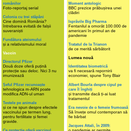
românilor
Moment antologic
Foto-reportaj serial
BBC prezice prăbușirea unei
clădiri
Colonia cu trei stăpâni
Cine domină România?
Isprăvile Big Pharma
întrebarea evitată de falșii
Fentanilul a omorât 100.000 de
suveraniști
americani în primul an de
pandemie
Fundătura ateismului
și a relativismului moral
Tratatul de la Trianon
de ce merită sărbătorit
Vaccin
Lumea nouă
Directorul Pfizer
Două doze oferă puțină
Identitatea biometrică
protecție sau deloc. Nici 3 nu
va fi necesară repornirii
imunizează
economiei, spune Tony Blair
Șeful Pfizer recunoaște
Albert Bourla despre cipul pe
tehnologica m-ARN poate
care îl înghiți
modifica ADN-ul uman
și transmite dacă ți-ai luat
tratamentul
Testele pe animale
și ce ne spun despre efectele
Era nevoie de o femeie frumoasă
vaccinului pe termen lung,
Să învețe omul contemporan să
pentru fertilitate și femei
fie bărbat
gravide.
Jacques Attali, în 2009:
o pandemie ar permite
Ce protecție oferă vaccinul