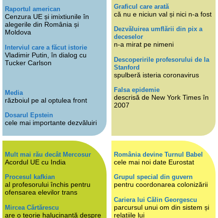
Graficul care arată
Raportul american
că nu e niciun val și nici n-a fost
Cenzura UE și imixtiunile în
alegerile din România și
Dezvăluirea umflării din pix a
Moldova
deceselor
n-a mirat pe nimeni
Interviul care a făcut istorie
Vladimir Putin, în dialog cu
Descoperirile profesorului de la
Tucker Carlson
Stanford
spulberă isteria coronavirus
Falsa epidemie
Media
descrisă de New York Times în
războiul pe al optulea front
2007
Dosarul Epstein
cele mai importante dezvăluiri
Mult mai rău decât Mercosur
România devine Turnul Babel
Acordul UE cu India
cele mai noi date Eurostat
Procesul kafkian
Grupul special din guvern
al profesorului închis pentru
pentru coordonarea colonizării
ofensarea elevilor trans
Cariera lui Călin Georgescu
parcursul unui om din sistem și
Mircea Cărtărescu
are o teorie halucinantă despre
relațiile lui