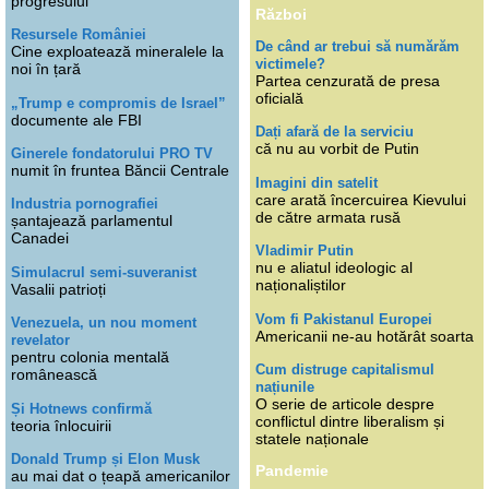
progresului
Război
Resursele României
De când ar trebui să numărăm
Cine exploatează mineralele la
victimele?
noi în țară
Partea cenzurată de presa
oficială
„Trump e compromis de Israel”
documente ale FBI
Dați afară de la serviciu
că nu au vorbit de Putin
Ginerele fondatorului PRO TV
numit în fruntea Băncii Centrale
Imagini din satelit
care arată încercuirea Kievului
Industria pornografiei
de către armata rusă
șantajează parlamentul
Canadei
Vladimir Putin
nu e aliatul ideologic al
Simulacrul semi-suveranist
naționaliștilor
Vasalii patrioți
Vom fi Pakistanul Europei
Venezuela, un nou moment
Americanii ne-au hotărât soarta
revelator
pentru colonia mentală
Cum distruge capitalismul
românească
națiunile
O serie de articole despre
Și Hotnews confirmă
conflictul dintre liberalism și
teoria înlocuirii
statele naționale
Donald Trump și Elon Musk
Pandemie
au mai dat o țeapă americanilor