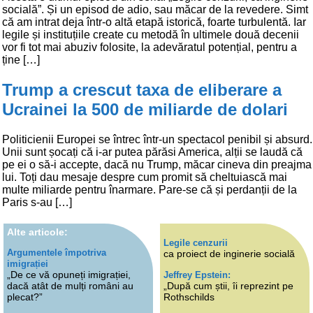
socială”. Și un episod de adio, sau măcar de la revedere. Simt
că am intrat deja într-o altă etapă istorică, foarte turbulentă. Iar
legile și instituțiile create cu metodă în ultimele două decenii
vor fi tot mai abuziv folosite, la adevăratul potențial, pentru a
ține […]
Trump a crescut taxa de eliberare a
Ucrainei la 500 de miliarde de dolari
Politicienii Europei se întrec într-un spectacol penibil și absurd.
Unii sunt șocați că i-ar putea părăsi America, alții se laudă că
pe ei o să-i accepte, dacă nu Trump, măcar cineva din preajma
lui. Toți dau mesaje despre cum promit să cheltuiască mai
multe miliarde pentru înarmare. Pare-se că și perdanții de la
Paris s-au […]
Alte articole:
Legile cenzurii
Argumentele împotriva
ca proiect de inginerie socială
imigrației
„De ce vă opuneți imigrației,
Jeffrey Epstein:
dacă atât de mulți români au
„După cum știi, îi reprezint pe
plecat?”
Rothschilds