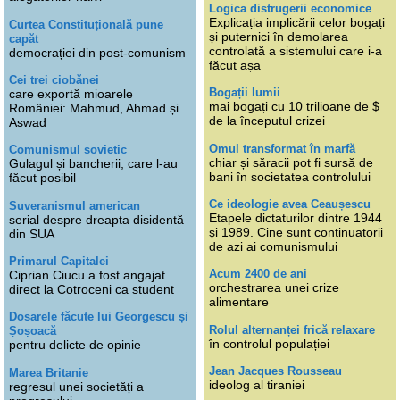
Logica distrugerii economice
Explicația implicării celor bogați
Curtea Constituțională pune
și puternici în demolarea
capăt
controlată a sistemului care i-a
democrației din post-comunism
făcut așa
Cei trei ciobănei
Bogații lumii
care exportă mioarele
mai bogați cu 10 trilioane de $
României: Mahmud, Ahmad și
de la începutul crizei
Aswad
Omul transformat în marfă
Comunismul sovietic
chiar și săracii pot fi sursă de
Gulagul și bancherii, care l-au
bani în societatea controlului
făcut posibil
Ce ideologie avea Ceaușescu
Suveranismul american
Etapele dictaturilor dintre 1944
serial despre dreapta disidentă
și 1989. Cine sunt continuatorii
din SUA
de azi ai comunismului
Primarul Capitalei
Acum 2400 de ani
Ciprian Ciucu a fost angajat
orchestrarea unei crize
direct la Cotroceni ca student
alimentare
Dosarele făcute lui Georgescu și
Rolul alternanței frică relaxare
Șoșoacă
în controlul populației
pentru delicte de opinie
Jean Jacques Rousseau
Marea Britanie
ideolog al tiraniei
regresul unei societăți a