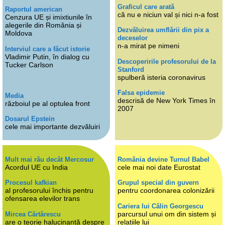
Graficul care arată
Raportul american
că nu e niciun val și nici n-a fost
Cenzura UE și imixtiunile în
alegerile din România și
Dezvăluirea umflării din pix a
Moldova
deceselor
n-a mirat pe nimeni
Interviul care a făcut istorie
Vladimir Putin, în dialog cu
Descoperirile profesorului de la
Tucker Carlson
Stanford
spulberă isteria coronavirus
Falsa epidemie
Media
descrisă de New York Times în
războiul pe al optulea front
2007
Dosarul Epstein
cele mai importante dezvăluiri
Mult mai rău decât Mercosur
România devine Turnul Babel
Acordul UE cu India
cele mai noi date Eurostat
Procesul kafkian
Grupul special din guvern
al profesorului închis pentru
pentru coordonarea colonizării
ofensarea elevilor trans
Cariera lui Călin Georgescu
parcursul unui om din sistem și
Mircea Cărtărescu
are o teorie halucinantă despre
relațiile lui