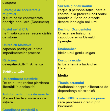
diaspora
Sursele globalismului
cărțile și personalitățile, care au
Strategia de accelerare a
contribuit la proiectul noii ordini
migrației
și cum să fie contracarată
mondiale. Serie de articole
opoziția populară (Document)
despre ideologia noi lumi.
Fostul șef al CIA
Declinul Occidentului
ne învață cum se rescriu cărțile
O recenzie foileton a
de istorie
capodoperei lui Oswald
Spengler
Unirea cu Moldova
capcana patrioților în fața
Unabomber
impedimentelor practice
Ideile unui geniu ucigaș
Rătăcirea
Corupția ucide
delegației AUR în America
la fosta firmă a lui Andrei
Caramitru
Spiritualitate
Media
Un sentiment metafizic
De ce nu toți resimt pierderea
Tirania ecranului
libertății în același fel
Audiobook despre eliberarea de
dependența electronică
Antidot pentru frica de moarte
Mircea Eliade și moartea ca
Cele 5.000 de mașini ale presei
inițiere
care parchează gratuit prin
București
Grandioasa catedrală a