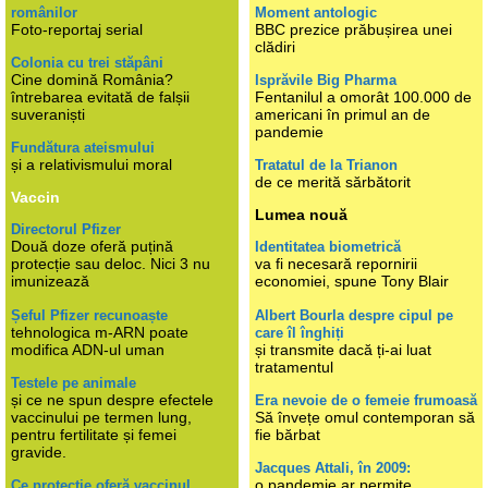
românilor
Moment antologic
Foto-reportaj serial
BBC prezice prăbușirea unei
clădiri
Colonia cu trei stăpâni
Cine domină România?
Isprăvile Big Pharma
întrebarea evitată de falșii
Fentanilul a omorât 100.000 de
suveraniști
americani în primul an de
pandemie
Fundătura ateismului
și a relativismului moral
Tratatul de la Trianon
de ce merită sărbătorit
Vaccin
Lumea nouă
Directorul Pfizer
Două doze oferă puțină
Identitatea biometrică
protecție sau deloc. Nici 3 nu
va fi necesară repornirii
imunizează
economiei, spune Tony Blair
Șeful Pfizer recunoaște
Albert Bourla despre cipul pe
tehnologica m-ARN poate
care îl înghiți
modifica ADN-ul uman
și transmite dacă ți-ai luat
tratamentul
Testele pe animale
și ce ne spun despre efectele
Era nevoie de o femeie frumoasă
vaccinului pe termen lung,
Să învețe omul contemporan să
pentru fertilitate și femei
fie bărbat
gravide.
Jacques Attali, în 2009:
o pandemie ar permite
Ce protecție oferă vaccinul