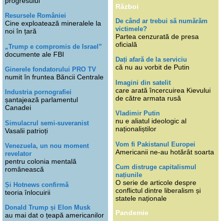
progresului
Război
Resursele României
De când ar trebui să numărăm
Cine exploatează mineralele la
victimele?
noi în țară
Partea cenzurată de presa
oficială
„Trump e compromis de Israel”
documente ale FBI
Dați afară de la serviciu
că nu au vorbit de Putin
Ginerele fondatorului PRO TV
numit în fruntea Băncii Centrale
Imagini din satelit
care arată încercuirea Kievului
Industria pornografiei
de către armata rusă
șantajează parlamentul
Canadei
Vladimir Putin
nu e aliatul ideologic al
Simulacrul semi-suveranist
naționaliștilor
Vasalii patrioți
Vom fi Pakistanul Europei
Venezuela, un nou moment
Americanii ne-au hotărât soarta
revelator
pentru colonia mentală
Cum distruge capitalismul
românească
națiunile
O serie de articole despre
Și Hotnews confirmă
conflictul dintre liberalism și
teoria înlocuirii
statele naționale
Donald Trump și Elon Musk
Pandemie
au mai dat o țeapă americanilor