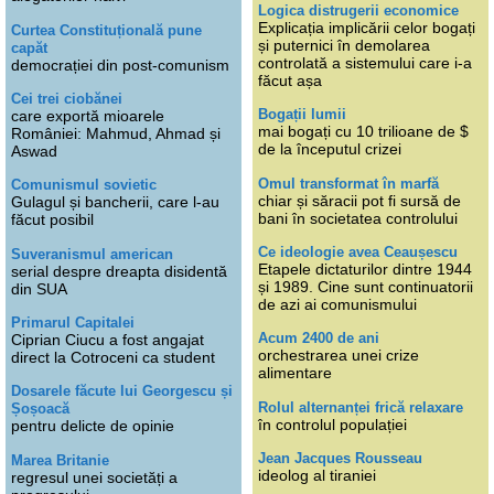
Logica distrugerii economice
Explicația implicării celor bogați
Curtea Constituțională pune
și puternici în demolarea
capăt
controlată a sistemului care i-a
democrației din post-comunism
făcut așa
Cei trei ciobănei
Bogații lumii
care exportă mioarele
mai bogați cu 10 trilioane de $
României: Mahmud, Ahmad și
de la începutul crizei
Aswad
Omul transformat în marfă
Comunismul sovietic
chiar și săracii pot fi sursă de
Gulagul și bancherii, care l-au
bani în societatea controlului
făcut posibil
Ce ideologie avea Ceaușescu
Suveranismul american
Etapele dictaturilor dintre 1944
serial despre dreapta disidentă
și 1989. Cine sunt continuatorii
din SUA
de azi ai comunismului
Primarul Capitalei
Acum 2400 de ani
Ciprian Ciucu a fost angajat
orchestrarea unei crize
direct la Cotroceni ca student
alimentare
Dosarele făcute lui Georgescu și
Rolul alternanței frică relaxare
Șoșoacă
în controlul populației
pentru delicte de opinie
Jean Jacques Rousseau
Marea Britanie
ideolog al tiraniei
regresul unei societăți a