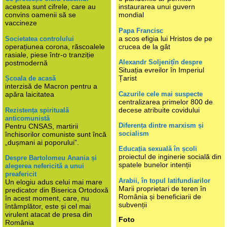
acestea sunt cifrele, care au
instaurarea unui guvern
convins oamenii să se
mondial
vaccineze
Papa Francisc
a scos efigia lui Hristos de pe
Societatea controlului
operațiunea corona, răscoalele
crucea de la gât
rasiale, piese într-o tranziție
Alexandr Soljenițîn despre
postmodernă
Situația evreilor în Imperiul
Țarist
Școala de acasă
interzisă de Macron pentru a
Cazurile cele mai suspecte
apăra laicitatea
centralizarea primelor 800 de
decese atribuite covidului
Rezistența spirituală
anticomunistă
Diferența dintre marxism și
Pentru CNSAS, martirii
socialism
închisorilor comuniste sunt încă
„dușmani ai poporului”.
Educația sexuală în școli
proiectul de inginerie socială din
Despre Bartolomeu Anania și
spatele bunelor intenții
alegerea nefericită a unui
preafericit
Arabii, în topul latifundiarilor
Un elogiu adus celui mai mare
Marii proprietari de teren în
predicator din Biserica Ortodoxă
România și beneficiarii de
în acest moment, care, nu
subvenții
întâmplător, este și cel mai
virulent atacat de presa din
Foto
România