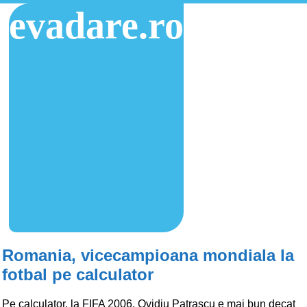
evadare.ro
Romania, vicecampioana mondiala la
fotbal pe calculator
Pe calculator, la FIFA 2006, Ovidiu Patrascu e mai bun decat