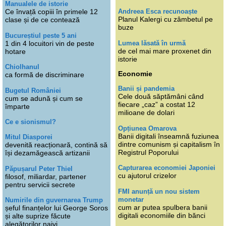
Manualele de istorie
Andreea Esca recunoaște
Ce învață copiii în primele 12
Planul Kalergi cu zâmbetul pe
clase și de ce contează
buze
Bucureștiul peste 5 ani
Lumea lăsată în urmă
1 din 4 locuitori vin de peste
de cel mai mare proxenet din
hotare
istorie
Chiolhanul
Economie
ca formă de discriminare
Banii și pandemia
Bugetul României
Cele două săptămâni când
cum se adună și cum se
fiecare „caz” a costat 12
împarte
milioane de dolari
Ce e sionismul?
Opțiunea Omarova
Banii digitali înseamnă fuziunea
Mitul Diasporei
dintre comunism și capitalism în
devenită reacționară, contină să
Registrul Poporului
își dezamăgească artizanii
Capturarea economiei Japoniei
Păpușarul Peter Thiel
cu ajutorul crizelor
filosof, miliardar, partener
pentru servicii secrete
FMI anunță un nou sistem
monetar
Numirile din guvernarea Trump
cum ar putea spulbera banii
șeful finanțelor lui George Soros
digitali economiile din bănci
și alte suprize făcute
alegătorilor naivi