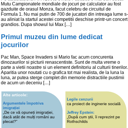
Mutu Campionatele mondiale de jocuri pe calculator au fost
gazduite de orasul Monza, facut celebru de circuitul de
Formula 1. Nu mai putin de 700 de jucatori din intreaga lume s-
au aliniat la startul acestei competitii deschise printr-un concert
grandios. Dupa showul lui Max […]
Primul muzeu din lume dedicat
jocurilor
Pac Man, Space Invaders si Mario fac acum concurenta
dinozaurilor si picturii renascentiste. Sunt de multa vreme o
parte a vietii noastre si un element definitoriu al culturii tinerilor.
Aparitia unor noutati cu o grafica tot mai realista, de la luna la
luna, ar putea sterge complet din memorie distractiile pustimii
de acum un deceniu […]
Alte articole:
Legile cenzurii
Argumentele împotriva
ca proiect de inginerie socială
imigrației
„De ce vă opuneți imigrației,
Jeffrey Epstein:
dacă atât de mulți români au
„După cum știi, îi reprezint pe
plecat?”
Rothschilds