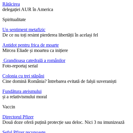
Rătăcirea
delegației AUR în America
Spiritualitate
Un sentiment metafizic
De ce nu toți resimt pierderea libertății în același fel
Antidot pentru frica de moarte
Mircea Eliade și moartea ca inițiere
Grandioasa catedrală a românilor
Foto-reportaj serial
Colonia cu trei stăpâni
Cine domină România? întrebarea evitată de falșii suveraniști
Fundătura ateismului
și a relativismului moral
Vaccin
Directorul Pfizer
Două doze oferă puțină protecție sau deloc. Nici 3 nu imunizează
Șeful Pfizer recunoaște