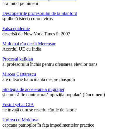
n-a mirat pe nimeni
Descoperirile profesorului de la Stanford
spulberă isteria coronavirus
Falsa epidemie
descrisă de New York Times în 2007
Mult mai rău decât Mercosur
Acordul UE cu India
Procesul kafkian
al profesorului închis pentru ofensarea elevilor trans
Mircea Cărtărescu
are o teorie halucinantă despre diaspora
Strategia de accelerare a migrației
și cum să fie contracarată opoziția populară (Document)
Fostul șef al CIA
ne învață cum se rescriu cărțile de istorie
Unirea cu Moldova
capcana patrioților în fața impedimentelor practice