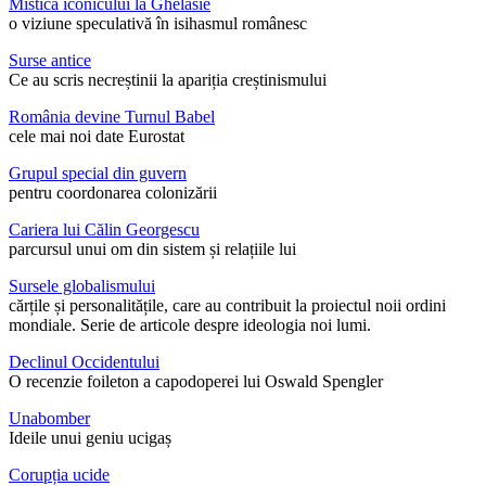
Mistica iconicului la Ghelasie
o viziune speculativă în isihasmul românesc
Surse antice
Ce au scris necreștinii la apariția creștinismului
România devine Turnul Babel
cele mai noi date Eurostat
Grupul special din guvern
pentru coordonarea colonizării
Cariera lui Călin Georgescu
parcursul unui om din sistem și relațiile lui
Sursele globalismului
cărțile și personalitățile, care au contribuit la proiectul noii ordini
mondiale. Serie de articole despre ideologia noi lumi.
Declinul Occidentului
O recenzie foileton a capodoperei lui Oswald Spengler
Unabomber
Ideile unui geniu ucigaș
Corupția ucide