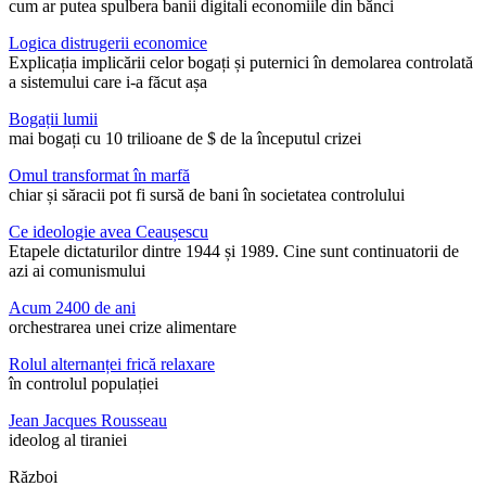
cum ar putea spulbera banii digitali economiile din bănci
Logica distrugerii economice
Explicația implicării celor bogați și puternici în demolarea controlată
a sistemului care i-a făcut așa
Bogații lumii
mai bogați cu 10 trilioane de $ de la începutul crizei
Omul transformat în marfă
chiar și săracii pot fi sursă de bani în societatea controlului
Ce ideologie avea Ceaușescu
Etapele dictaturilor dintre 1944 și 1989. Cine sunt continuatorii de
azi ai comunismului
Acum 2400 de ani
orchestrarea unei crize alimentare
Rolul alternanței frică relaxare
în controlul populației
Jean Jacques Rousseau
ideolog al tiraniei
Război