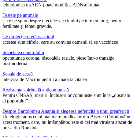
tehnologica m-ARN poate modifica ADN-ul uman
Testele pe animale
și ce ne spun despre efectele vaccinului pe termen lung, pentru
fertilitate și femei gravide.
Ce protecție oferă vaccinul
acestea sunt cifrele, care au convins oamenii să se vaccineze
Societatea controlului
operațiunea corona, răscoalele rasiale, piese într-o tranziție
postmodernă
Școala de acasă
interzisă de Macron pentru a apăra laicitatea
Rezistența spirituală anticomunistă
Pentru CNSAS, martirii închisorilor comuniste sunt încă „dușmani
ai poporului”.
Despre Bartolomeu Anania și alegerea nefericită a unui preafericit
Un elogiu adus celui mai mare predicator din Biserica Ortodoxă în
acest moment, care, nu întâmplător, este și cel mai virulent atacat de
presa din România