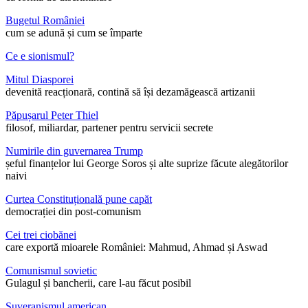
Bugetul României
cum se adună și cum se împarte
Ce e sionismul?
Mitul Diasporei
devenită reacționară, contină să își dezamăgească artizanii
Păpușarul Peter Thiel
filosof, miliardar, partener pentru servicii secrete
Numirile din guvernarea Trump
șeful finanțelor lui George Soros și alte suprize făcute alegătorilor
naivi
Curtea Constituțională pune capăt
democrației din post-comunism
Cei trei ciobănei
care exportă mioarele României: Mahmud, Ahmad și Aswad
Comunismul sovietic
Gulagul și bancherii, care l-au făcut posibil
Suveranismul american