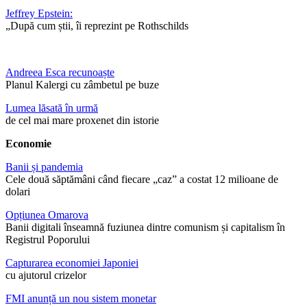
Jeffrey Epstein:
„După cum știi, îi reprezint pe Rothschilds
Andreea Esca recunoaște
Planul Kalergi cu zâmbetul pe buze
Lumea lăsată în urmă
de cel mai mare proxenet din istorie
Economie
Banii și pandemia
Cele două săptămâni când fiecare „caz” a costat 12 milioane de
dolari
Opțiunea Omarova
Banii digitali înseamnă fuziunea dintre comunism și capitalism în
Registrul Poporului
Capturarea economiei Japoniei
cu ajutorul crizelor
FMI anunță un nou sistem monetar