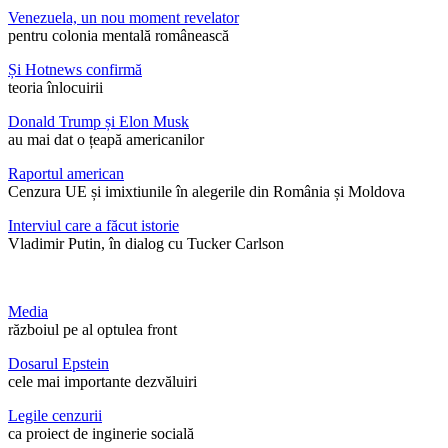
Venezuela, un nou moment revelator
pentru colonia mentală românească
Și Hotnews confirmă
teoria înlocuirii
Donald Trump și Elon Musk
au mai dat o țeapă americanilor
Raportul american
Cenzura UE și imixtiunile în alegerile din România și Moldova
Interviul care a făcut istorie
Vladimir Putin, în dialog cu Tucker Carlson
Media
războiul pe al optulea front
Dosarul Epstein
cele mai importante dezvăluiri
Legile cenzurii
ca proiect de inginerie socială