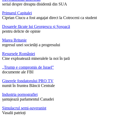
serial despre dreapta disidentă din SUA
Primarul Capitalei
Ciprian Ciucu a fost angajat direct la Cotroceni ca student
Dosarele făcute lui Georgescu și Șoșoacă
pentru delicte de opinie
Marea Britanie
regresul unei societăți a progresului
Resursele României
Cine exploatează mineralele la noi în țară
„Trump e compromis de Israel”
documente ale FBI
Ginerele fondatorului PRO TV
numit în fruntea Băncii Centrale
Industria pornografiei
șantajează parlamentul Canadei
Simulacrul semi-suveranist
Vasalii patrioți