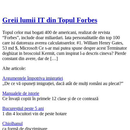
Greii lumii IT din Topul Forbes
Topul celor mai bogati 400 de americani, realizat de revista
“Forbes”, include doar miliardari. Iata personalitatile din top 100
care isi datoreaza averea calculatoarelor. #1. William Henry Gates,
53 md $, Microsoft Ce s-ar mai putea spune despre acest Terminator
deghizat in broscoiul Kermit, cum inspirat l-a descris cineva? Pierde
constant din avere, dar de […]
Alte articole:
Argumentele împotriva imigrației
„De ce vă opuneți imigrației, dacă atât de mulți români au plecat?”
Manualele de istorie
Ce învață copiii în primele 12 clase și de ce contează
Bucureștiul peste 5 ani
1 din 4 locuitori vin de peste hotare
Chiolhanul
ca formă de discriminare