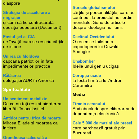
diaspora
Sursele globalismului
cărțile și personalitățile, care au
Strategia de accelerare a
contribuit la proiectul noii ordini
migrației
și cum să fie contracarată
mondiale. Serie de articole
opoziția populară (Document)
despre ideologia noi lumi.
Fostul șef al CIA
Declinul Occidentului
ne învață cum se rescriu cărțile
O recenzie foileton a
de istorie
capodoperei lui Oswald
Spengler
Unirea cu Moldova
capcana patrioților în fața
Unabomber
impedimentelor practice
Ideile unui geniu ucigaș
Rătăcirea
Corupția ucide
delegației AUR în America
la fosta firmă a lui Andrei
Caramitru
Spiritualitate
Media
Un sentiment metafizic
De ce nu toți resimt pierderea
Tirania ecranului
libertății în același fel
Audiobook despre eliberarea de
dependența electronică
Antidot pentru frica de moarte
Mircea Eliade și moartea ca
Cele 5.000 de mașini ale presei
inițiere
care parchează gratuit prin
București
Grandioasa catedrală a