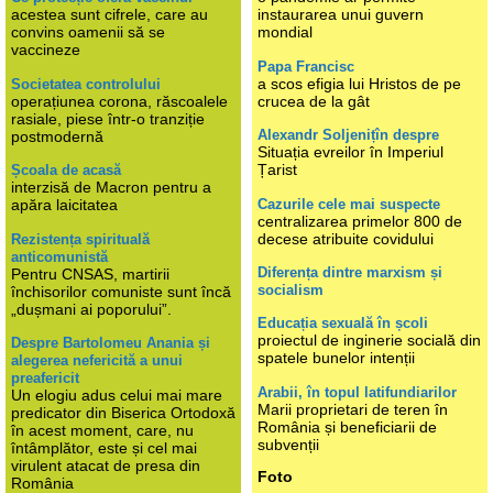
acestea sunt cifrele, care au
instaurarea unui guvern
convins oamenii să se
mondial
vaccineze
Papa Francisc
a scos efigia lui Hristos de pe
Societatea controlului
operațiunea corona, răscoalele
crucea de la gât
rasiale, piese într-o tranziție
Alexandr Soljenițîn despre
postmodernă
Situația evreilor în Imperiul
Țarist
Școala de acasă
interzisă de Macron pentru a
Cazurile cele mai suspecte
apăra laicitatea
centralizarea primelor 800 de
decese atribuite covidului
Rezistența spirituală
anticomunistă
Diferența dintre marxism și
Pentru CNSAS, martirii
socialism
închisorilor comuniste sunt încă
„dușmani ai poporului”.
Educația sexuală în școli
proiectul de inginerie socială din
Despre Bartolomeu Anania și
spatele bunelor intenții
alegerea nefericită a unui
preafericit
Arabii, în topul latifundiarilor
Un elogiu adus celui mai mare
Marii proprietari de teren în
predicator din Biserica Ortodoxă
România și beneficiarii de
în acest moment, care, nu
subvenții
întâmplător, este și cel mai
virulent atacat de presa din
Foto
România