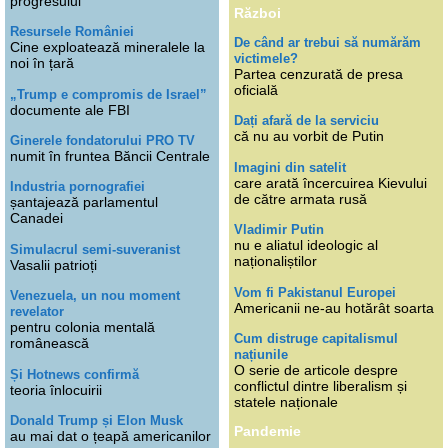
progresului
Război
Resursele României
De când ar trebui să numărăm
Cine exploatează mineralele la
victimele?
noi în țară
Partea cenzurată de presa
oficială
„Trump e compromis de Israel”
documente ale FBI
Dați afară de la serviciu
că nu au vorbit de Putin
Ginerele fondatorului PRO TV
numit în fruntea Băncii Centrale
Imagini din satelit
care arată încercuirea Kievului
Industria pornografiei
de către armata rusă
șantajează parlamentul
Canadei
Vladimir Putin
nu e aliatul ideologic al
Simulacrul semi-suveranist
naționaliștilor
Vasalii patrioți
Vom fi Pakistanul Europei
Venezuela, un nou moment
Americanii ne-au hotărât soarta
revelator
pentru colonia mentală
Cum distruge capitalismul
românească
națiunile
O serie de articole despre
Și Hotnews confirmă
conflictul dintre liberalism și
teoria înlocuirii
statele naționale
Donald Trump și Elon Musk
Pandemie
au mai dat o țeapă americanilor