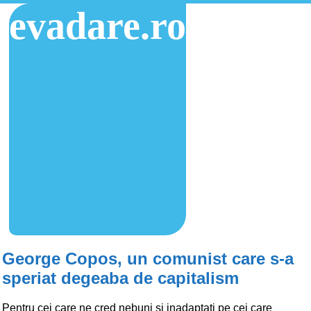
evadare.ro
George Copos, un comunist care s-a
speriat degeaba de capitalism
Pentru cei care ne cred nebuni si inadaptati pe cei care