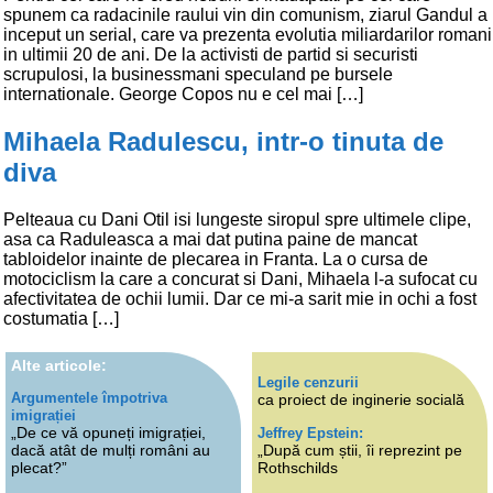
spunem ca radacinile raului vin din comunism, ziarul Gandul a
inceput un serial, care va prezenta evolutia miliardarilor romani
in ultimii 20 de ani. De la activisti de partid si securisti
scrupulosi, la businessmani speculand pe bursele
internationale. George Copos nu e cel mai […]
Mihaela Radulescu, intr-o tinuta de
diva
Pelteaua cu Dani Otil isi lungeste siropul spre ultimele clipe,
asa ca Raduleasca a mai dat putina paine de mancat
tabloidelor inainte de plecarea in Franta. La o cursa de
motociclism la care a concurat si Dani, Mihaela l-a sufocat cu
afectivitatea de ochii lumii. Dar ce mi-a sarit mie in ochi a fost
costumatia […]
Alte articole:
Legile cenzurii
Argumentele împotriva
ca proiect de inginerie socială
imigrației
„De ce vă opuneți imigrației,
Jeffrey Epstein:
dacă atât de mulți români au
„După cum știi, îi reprezint pe
plecat?”
Rothschilds