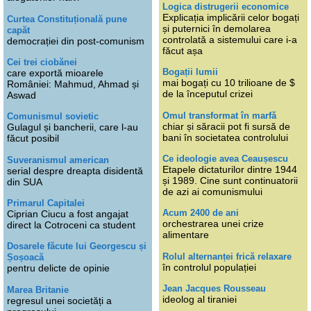
Logica distrugerii economice
Explicația implicării celor bogați
Curtea Constituțională pune
și puternici în demolarea
capăt
controlată a sistemului care i-a
democrației din post-comunism
făcut așa
Cei trei ciobănei
Bogații lumii
care exportă mioarele
mai bogați cu 10 trilioane de $
României: Mahmud, Ahmad și
de la începutul crizei
Aswad
Omul transformat în marfă
Comunismul sovietic
chiar și săracii pot fi sursă de
Gulagul și bancherii, care l-au
bani în societatea controlului
făcut posibil
Ce ideologie avea Ceaușescu
Suveranismul american
Etapele dictaturilor dintre 1944
serial despre dreapta disidentă
și 1989. Cine sunt continuatorii
din SUA
de azi ai comunismului
Primarul Capitalei
Acum 2400 de ani
Ciprian Ciucu a fost angajat
orchestrarea unei crize
direct la Cotroceni ca student
alimentare
Dosarele făcute lui Georgescu și
Rolul alternanței frică relaxare
Șoșoacă
în controlul populației
pentru delicte de opinie
Jean Jacques Rousseau
Marea Britanie
ideolog al tiraniei
regresul unei societăți a