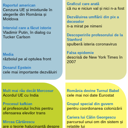
Graficul care arată
Raportul american
că nu e niciun val și nici n-a fost
Cenzura UE și imixtiunile în
alegerile din România și
Dezvăluirea umflării din pix a
Moldova
deceselor
n-a mirat pe nimeni
Interviul care a făcut istorie
Vladimir Putin, în dialog cu
Descoperirile profesorului de la
Tucker Carlson
Stanford
spulberă isteria coronavirus
Falsa epidemie
Media
descrisă de New York Times în
războiul pe al optulea front
2007
Dosarul Epstein
cele mai importante dezvăluiri
Mult mai rău decât Mercosur
România devine Turnul Babel
Acordul UE cu India
cele mai noi date Eurostat
Procesul kafkian
Grupul special din guvern
al profesorului închis pentru
pentru coordonarea colonizării
ofensarea elevilor trans
Cariera lui Călin Georgescu
parcursul unui om din sistem și
Mircea Cărtărescu
are o teorie halucinantă despre
relațiile lui