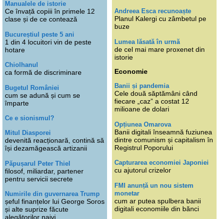
Manualele de istorie
Andreea Esca recunoaște
Ce învață copiii în primele 12
Planul Kalergi cu zâmbetul pe
clase și de ce contează
buze
Bucureștiul peste 5 ani
Lumea lăsată în urmă
1 din 4 locuitori vin de peste
de cel mai mare proxenet din
hotare
istorie
Chiolhanul
Economie
ca formă de discriminare
Banii și pandemia
Bugetul României
Cele două săptămâni când
cum se adună și cum se
fiecare „caz” a costat 12
împarte
milioane de dolari
Ce e sionismul?
Opțiunea Omarova
Banii digitali înseamnă fuziunea
Mitul Diasporei
dintre comunism și capitalism în
devenită reacționară, contină să
Registrul Poporului
își dezamăgească artizanii
Capturarea economiei Japoniei
Păpușarul Peter Thiel
cu ajutorul crizelor
filosof, miliardar, partener
pentru servicii secrete
FMI anunță un nou sistem
monetar
Numirile din guvernarea Trump
cum ar putea spulbera banii
șeful finanțelor lui George Soros
digitali economiile din bănci
și alte suprize făcute
alegătorilor naivi