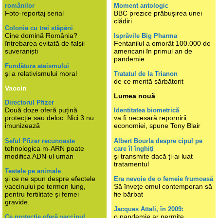
românilor
Moment antologic
Foto-reportaj serial
BBC prezice prăbușirea unei
clădiri
Colonia cu trei stăpâni
Cine domină România?
Isprăvile Big Pharma
întrebarea evitată de falșii
Fentanilul a omorât 100.000 de
suveraniști
americani în primul an de
pandemie
Fundătura ateismului
și a relativismului moral
Tratatul de la Trianon
de ce merită sărbătorit
Vaccin
Lumea nouă
Directorul Pfizer
Două doze oferă puțină
Identitatea biometrică
protecție sau deloc. Nici 3 nu
va fi necesară repornirii
imunizează
economiei, spune Tony Blair
Șeful Pfizer recunoaște
Albert Bourla despre cipul pe
tehnologica m-ARN poate
care îl înghiți
modifica ADN-ul uman
și transmite dacă ți-ai luat
tratamentul
Testele pe animale
și ce ne spun despre efectele
Era nevoie de o femeie frumoasă
vaccinului pe termen lung,
Să învețe omul contemporan să
pentru fertilitate și femei
fie bărbat
gravide.
Jacques Attali, în 2009:
o pandemie ar permite
Ce protecție oferă vaccinul