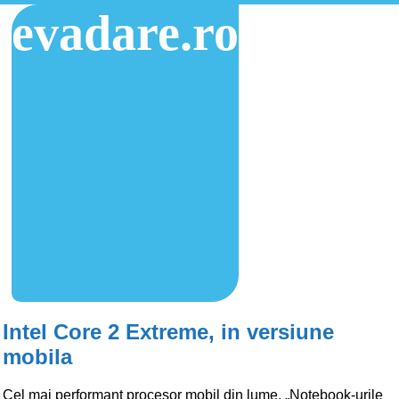
evadare.ro
Intel Core 2 Extreme, in versiune
mobila
Cel mai performant procesor mobil din lume. „Notebook-urile