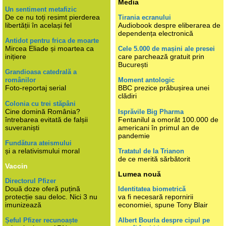
Media
Un sentiment metafizic
De ce nu toți resimt pierderea
Tirania ecranului
libertății în același fel
Audiobook despre eliberarea de
dependența electronică
Antidot pentru frica de moarte
Mircea Eliade și moartea ca
Cele 5.000 de mașini ale presei
inițiere
care parchează gratuit prin
București
Grandioasa catedrală a
românilor
Moment antologic
Foto-reportaj serial
BBC prezice prăbușirea unei
clădiri
Colonia cu trei stăpâni
Cine domină România?
Isprăvile Big Pharma
întrebarea evitată de falșii
Fentanilul a omorât 100.000 de
suveraniști
americani în primul an de
pandemie
Fundătura ateismului
și a relativismului moral
Tratatul de la Trianon
de ce merită sărbătorit
Vaccin
Lumea nouă
Directorul Pfizer
Două doze oferă puțină
Identitatea biometrică
protecție sau deloc. Nici 3 nu
va fi necesară repornirii
imunizează
economiei, spune Tony Blair
Șeful Pfizer recunoaște
Albert Bourla despre cipul pe