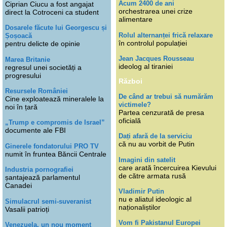
Acum 2400 de ani
Ciprian Ciucu a fost angajat
orchestrarea unei crize
direct la Cotroceni ca student
alimentare
Dosarele făcute lui Georgescu și
Rolul alternanței frică relaxare
Șoșoacă
în controlul populației
pentru delicte de opinie
Jean Jacques Rousseau
Marea Britanie
ideolog al tiraniei
regresul unei societăți a
progresului
Război
Resursele României
De când ar trebui să numărăm
Cine exploatează mineralele la
victimele?
noi în țară
Partea cenzurată de presa
oficială
„Trump e compromis de Israel”
documente ale FBI
Dați afară de la serviciu
că nu au vorbit de Putin
Ginerele fondatorului PRO TV
numit în fruntea Băncii Centrale
Imagini din satelit
care arată încercuirea Kievului
Industria pornografiei
de către armata rusă
șantajează parlamentul
Canadei
Vladimir Putin
nu e aliatul ideologic al
Simulacrul semi-suveranist
naționaliștilor
Vasalii patrioți
Vom fi Pakistanul Europei
Venezuela, un nou moment