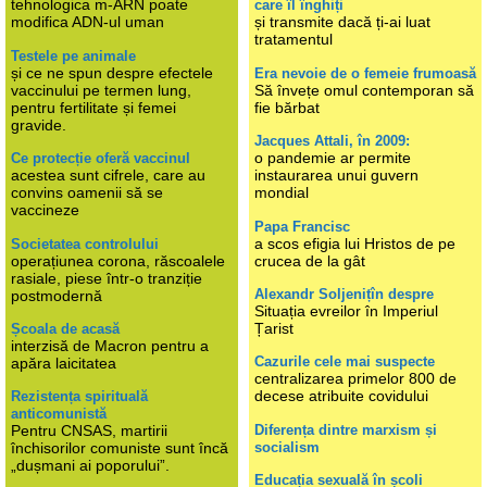
tehnologica m-ARN poate
care îl înghiți
modifica ADN-ul uman
și transmite dacă ți-ai luat
tratamentul
Testele pe animale
și ce ne spun despre efectele
Era nevoie de o femeie frumoasă
vaccinului pe termen lung,
Să învețe omul contemporan să
pentru fertilitate și femei
fie bărbat
gravide.
Jacques Attali, în 2009:
o pandemie ar permite
Ce protecție oferă vaccinul
acestea sunt cifrele, care au
instaurarea unui guvern
convins oamenii să se
mondial
vaccineze
Papa Francisc
a scos efigia lui Hristos de pe
Societatea controlului
operațiunea corona, răscoalele
crucea de la gât
rasiale, piese într-o tranziție
Alexandr Soljenițîn despre
postmodernă
Situația evreilor în Imperiul
Țarist
Școala de acasă
interzisă de Macron pentru a
Cazurile cele mai suspecte
apăra laicitatea
centralizarea primelor 800 de
decese atribuite covidului
Rezistența spirituală
anticomunistă
Diferența dintre marxism și
Pentru CNSAS, martirii
socialism
închisorilor comuniste sunt încă
„dușmani ai poporului”.
Educația sexuală în școli