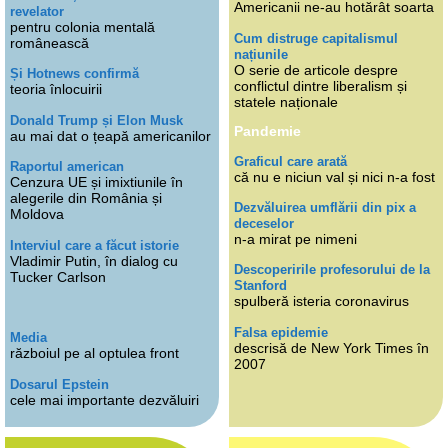
Americanii ne-au hotărât soarta
revelator
pentru colonia mentală
Cum distruge capitalismul
românească
națiunile
O serie de articole despre
Și Hotnews confirmă
conflictul dintre liberalism și
teoria înlocuirii
statele naționale
Donald Trump și Elon Musk
Pandemie
au mai dat o țeapă americanilor
Graficul care arată
Raportul american
că nu e niciun val și nici n-a fost
Cenzura UE și imixtiunile în
alegerile din România și
Dezvăluirea umflării din pix a
Moldova
deceselor
n-a mirat pe nimeni
Interviul care a făcut istorie
Vladimir Putin, în dialog cu
Descoperirile profesorului de la
Tucker Carlson
Stanford
spulberă isteria coronavirus
Falsa epidemie
Media
descrisă de New York Times în
războiul pe al optulea front
2007
Dosarul Epstein
cele mai importante dezvăluiri