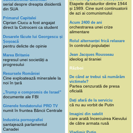
Etapele dictaturilor dintre 1944
serial despre dreapta disidentă
și 1989. Cine sunt continuatorii
din SUA
de azi ai comunismului
Primarul Capitalei
Acum 2400 de ani
Ciprian Ciucu a fost angajat
orchestrarea unei crize
direct la Cotroceni ca student
alimentare
Dosarele făcute lui Georgescu și
Rolul alternanței frică relaxare
Șoșoacă
în controlul populației
pentru delicte de opinie
Jean Jacques Rousseau
Marea Britanie
ideolog al tiraniei
regresul unei societăți a
progresului
Război
Resursele României
De când ar trebui să numărăm
Cine exploatează mineralele la
victimele?
noi în țară
Partea cenzurată de presa
oficială
„Trump e compromis de Israel”
documente ale FBI
Dați afară de la serviciu
că nu au vorbit de Putin
Ginerele fondatorului PRO TV
numit în fruntea Băncii Centrale
Imagini din satelit
care arată încercuirea Kievului
Industria pornografiei
de către armata rusă
șantajează parlamentul
Canadei
Vladimir Putin