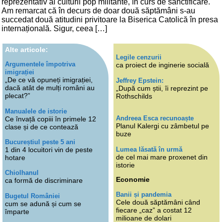
reprezentativ al culturii pop militante, în curs de sanctificare.
Am remarcat că în decurs de doar două săptămâni s-au
succedat două atitudini privitoare la Biserica Catolică în presa
internațională. Sigur, ceea […]
Alte articole:
Legile cenzurii
Argumentele împotriva
ca proiect de inginerie socială
imigrației
„De ce vă opuneți imigrației,
Jeffrey Epstein:
dacă atât de mulți români au
„După cum știi, îi reprezint pe
plecat?”
Rothschilds
Manualele de istorie
Andreea Esca recunoaște
Ce învață copiii în primele 12
Planul Kalergi cu zâmbetul pe
clase și de ce contează
buze
Bucureștiul peste 5 ani
Lumea lăsată în urmă
1 din 4 locuitori vin de peste
de cel mai mare proxenet din
hotare
istorie
Chiolhanul
Economie
ca formă de discriminare
Banii și pandemia
Bugetul României
Cele două săptămâni când
cum se adună și cum se
fiecare „caz” a costat 12
împarte
milioane de dolari