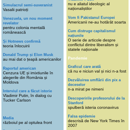
nu e aliatul ideologic al
Simulacrul semi-suveranist
naționaliștilor
Vasalii patrioți
Vom fi Pakistanul Europei
Venezuela, un nou moment
Americanii ne-au hotărât soarta
revelator
pentru colonia mentală
Cum distruge capitalismul
românească
națiunile
O serie de articole despre
Și Hotnews confirmă
conflictul dintre liberalism și
teoria înlocuirii
statele naționale
Donald Trump și Elon Musk
Pandemie
au mai dat o țeapă americanilor
Graficul care arată
Raportul american
că nu e niciun val și nici n-a fost
Cenzura UE și imixtiunile în
alegerile din România și
Dezvăluirea umflării din pix a
Moldova
deceselor
n-a mirat pe nimeni
Interviul care a făcut istorie
Vladimir Putin, în dialog cu
Descoperirile profesorului de la
Tucker Carlson
Stanford
spulberă isteria coronavirus
Falsa epidemie
Media
descrisă de New York Times în
războiul pe al optulea front
2007