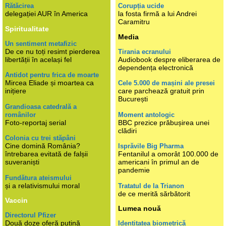
Rătăcirea
Corupția ucide
delegației AUR în America
la fosta firmă a lui Andrei
Caramitru
Spiritualitate
Media
Un sentiment metafizic
De ce nu toți resimt pierderea
Tirania ecranului
libertății în același fel
Audiobook despre eliberarea de
dependența electronică
Antidot pentru frica de moarte
Mircea Eliade și moartea ca
Cele 5.000 de mașini ale presei
inițiere
care parchează gratuit prin
București
Grandioasa catedrală a
românilor
Moment antologic
Foto-reportaj serial
BBC prezice prăbușirea unei
clădiri
Colonia cu trei stăpâni
Cine domină România?
Isprăvile Big Pharma
întrebarea evitată de falșii
Fentanilul a omorât 100.000 de
suveraniști
americani în primul an de
pandemie
Fundătura ateismului
și a relativismului moral
Tratatul de la Trianon
de ce merită sărbătorit
Vaccin
Lumea nouă
Directorul Pfizer
Două doze oferă puțină
Identitatea biometrică