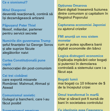
Ce e sionismul?
Opțiunea Omarova
Banii digitali înseamnă fuziunea
Mitul Diasporei
dintre comunism și capitalism în
devenită reacționară, contină să
Registrul Poporului
își dezamăgească artizanii
Capturarea economiei Japoniei
Păpușarul Peter Thiel
cu ajutorul crizelor
filosof, miliardar, partener
pentru servicii secrete
FMI anunță un nou sistem
monetar
Numirile din guvernarea Trump
cum ar putea spulbera banii
șeful finanțelor lui George Soros
digitali economiile din bănci
și alte suprize făcute
alegătorilor naivi
Logica distrugerii economice
Explicația implicării celor bogați
Curtea Constituțională pune
și puternici în demolarea
capăt
controlată a sistemului care i-a
democrației din post-comunism
făcut așa
Cei trei ciobănei
Bogații lumii
care exportă mioarele
mai bogați cu 10 trilioane de $
României: Mahmud, Ahmad și
de la începutul crizei
Aswad
Omul transformat în marfă
Comunismul sovietic
chiar și săracii pot fi sursă de
Gulagul și bancherii, care l-au
bani în societatea controlului
făcut posibil
Ce ideologie avea Ceaușescu
Suveranismul american