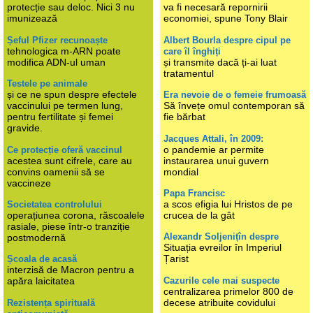
protecție sau deloc. Nici 3 nu
va fi necesară repornirii
imunizează
economiei, spune Tony Blair
Șeful Pfizer recunoaște
Albert Bourla despre cipul pe
tehnologica m-ARN poate
care îl înghiți
modifica ADN-ul uman
și transmite dacă ți-ai luat
tratamentul
Testele pe animale
și ce ne spun despre efectele
Era nevoie de o femeie frumoasă
vaccinului pe termen lung,
Să învețe omul contemporan să
pentru fertilitate și femei
fie bărbat
gravide.
Jacques Attali, în 2009:
o pandemie ar permite
Ce protecție oferă vaccinul
acestea sunt cifrele, care au
instaurarea unui guvern
convins oamenii să se
mondial
vaccineze
Papa Francisc
a scos efigia lui Hristos de pe
Societatea controlului
operațiunea corona, răscoalele
crucea de la gât
rasiale, piese într-o tranziție
Alexandr Soljenițîn despre
postmodernă
Situația evreilor în Imperiul
Țarist
Școala de acasă
interzisă de Macron pentru a
Cazurile cele mai suspecte
apăra laicitatea
centralizarea primelor 800 de
decese atribuite covidului
Rezistența spirituală