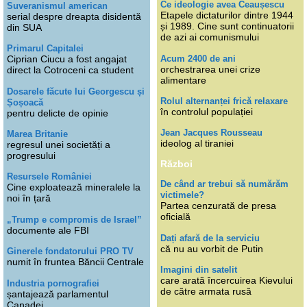
Ce ideologie avea Ceaușescu
Suveranismul american
Etapele dictaturilor dintre 1944
serial despre dreapta disidentă
și 1989. Cine sunt continuatorii
din SUA
de azi ai comunismului
Primarul Capitalei
Acum 2400 de ani
Ciprian Ciucu a fost angajat
orchestrarea unei crize
direct la Cotroceni ca student
alimentare
Dosarele făcute lui Georgescu și
Rolul alternanței frică relaxare
Șoșoacă
în controlul populației
pentru delicte de opinie
Jean Jacques Rousseau
Marea Britanie
ideolog al tiraniei
regresul unei societăți a
progresului
Război
Resursele României
De când ar trebui să numărăm
Cine exploatează mineralele la
victimele?
noi în țară
Partea cenzurată de presa
oficială
„Trump e compromis de Israel”
documente ale FBI
Dați afară de la serviciu
că nu au vorbit de Putin
Ginerele fondatorului PRO TV
numit în fruntea Băncii Centrale
Imagini din satelit
care arată încercuirea Kievului
Industria pornografiei
de către armata rusă
șantajează parlamentul
Canadei