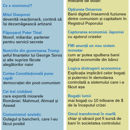
milioane de dolari
Ce e sionismul?
Opțiunea Omarova
Banii digitali înseamnă fuziunea
Mitul Diasporei
dintre comunism și capitalism în
devenită reacționară, contină să
Registrul Poporului
își dezamăgească artizanii
Capturarea economiei Japoniei
Păpușarul Peter Thiel
cu ajutorul crizelor
filosof, miliardar, partener
pentru servicii secrete
FMI anunță un nou sistem
monetar
Numirile din guvernarea Trump
cum ar putea spulbera banii
șeful finanțelor lui George Soros
digitali economiile din bănci
și alte suprize făcute
alegătorilor naivi
Logica distrugerii economice
Explicația implicării celor bogați
Curtea Constituțională pune
și puternici în demolarea
capăt
controlată a sistemului care i-a
democrației din post-comunism
făcut așa
Cei trei ciobănei
Bogații lumii
care exportă mioarele
mai bogați cu 10 trilioane de $
României: Mahmud, Ahmad și
de la începutul crizei
Aswad
Omul transformat în marfă
Comunismul sovietic
chiar și săracii pot fi sursă de
Gulagul și bancherii, care l-au
bani în societatea controlului
făcut posibil