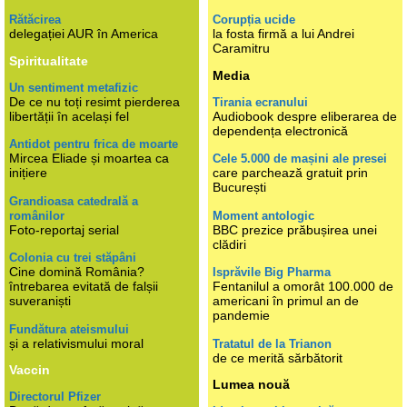
Rătăcirea
Corupția ucide
delegației AUR în America
la fosta firmă a lui Andrei
Caramitru
Spiritualitate
Media
Un sentiment metafizic
De ce nu toți resimt pierderea
Tirania ecranului
libertății în același fel
Audiobook despre eliberarea de
dependența electronică
Antidot pentru frica de moarte
Mircea Eliade și moartea ca
Cele 5.000 de mașini ale presei
inițiere
care parchează gratuit prin
București
Grandioasa catedrală a
românilor
Moment antologic
Foto-reportaj serial
BBC prezice prăbușirea unei
clădiri
Colonia cu trei stăpâni
Cine domină România?
Isprăvile Big Pharma
întrebarea evitată de falșii
Fentanilul a omorât 100.000 de
suveraniști
americani în primul an de
pandemie
Fundătura ateismului
și a relativismului moral
Tratatul de la Trianon
de ce merită sărbătorit
Vaccin
Lumea nouă
Directorul Pfizer