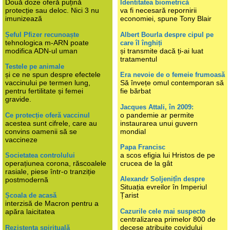
Două doze oferă puțină
Identitatea biometrică
protecție sau deloc. Nici 3 nu
va fi necesară repornirii
imunizează
economiei, spune Tony Blair
Șeful Pfizer recunoaște
Albert Bourla despre cipul pe
tehnologica m-ARN poate
care îl înghiți
modifica ADN-ul uman
și transmite dacă ți-ai luat
tratamentul
Testele pe animale
și ce ne spun despre efectele
Era nevoie de o femeie frumoasă
vaccinului pe termen lung,
Să învețe omul contemporan să
pentru fertilitate și femei
fie bărbat
gravide.
Jacques Attali, în 2009:
o pandemie ar permite
Ce protecție oferă vaccinul
acestea sunt cifrele, care au
instaurarea unui guvern
convins oamenii să se
mondial
vaccineze
Papa Francisc
a scos efigia lui Hristos de pe
Societatea controlului
operațiunea corona, răscoalele
crucea de la gât
rasiale, piese într-o tranziție
Alexandr Soljenițîn despre
postmodernă
Situația evreilor în Imperiul
Țarist
Școala de acasă
interzisă de Macron pentru a
Cazurile cele mai suspecte
apăra laicitatea
centralizarea primelor 800 de
decese atribuite covidului
Rezistența spirituală