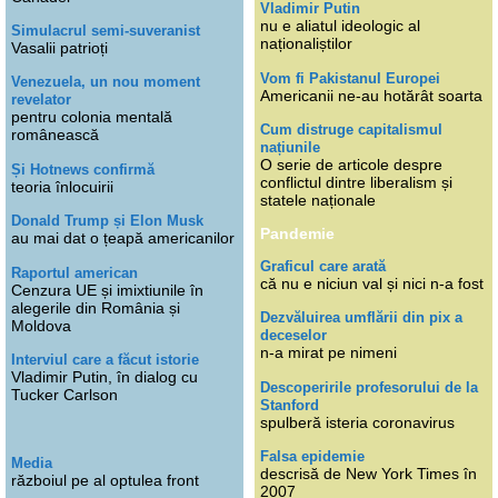
Vladimir Putin
nu e aliatul ideologic al
Simulacrul semi-suveranist
naționaliștilor
Vasalii patrioți
Vom fi Pakistanul Europei
Venezuela, un nou moment
Americanii ne-au hotărât soarta
revelator
pentru colonia mentală
Cum distruge capitalismul
românească
națiunile
O serie de articole despre
Și Hotnews confirmă
conflictul dintre liberalism și
teoria înlocuirii
statele naționale
Donald Trump și Elon Musk
Pandemie
au mai dat o țeapă americanilor
Graficul care arată
Raportul american
că nu e niciun val și nici n-a fost
Cenzura UE și imixtiunile în
alegerile din România și
Dezvăluirea umflării din pix a
Moldova
deceselor
n-a mirat pe nimeni
Interviul care a făcut istorie
Vladimir Putin, în dialog cu
Descoperirile profesorului de la
Tucker Carlson
Stanford
spulberă isteria coronavirus
Falsa epidemie
Media
descrisă de New York Times în
războiul pe al optulea front
2007