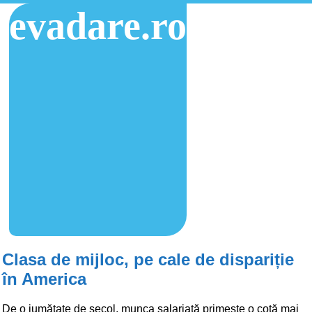
evadare.ro
Clasa de mijloc, pe cale de dispariție
în America
De o jumătate de secol, munca salariată primește o cotă mai