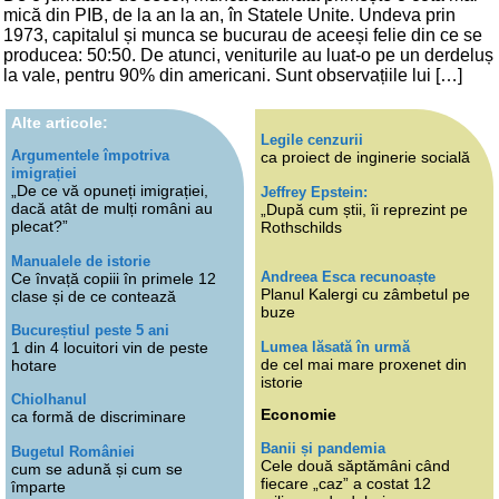
mică din PIB, de la an la an, în Statele Unite. Undeva prin
1973, capitalul și munca se bucurau de aceeși felie din ce se
producea: 50:50. De atunci, veniturile au luat-o pe un derdeluș
la vale, pentru 90% din americani. Sunt observațiile lui […]
Alte articole:
Legile cenzurii
Argumentele împotriva
ca proiect de inginerie socială
imigrației
„De ce vă opuneți imigrației,
Jeffrey Epstein:
dacă atât de mulți români au
„După cum știi, îi reprezint pe
plecat?”
Rothschilds
Manualele de istorie
Andreea Esca recunoaște
Ce învață copiii în primele 12
Planul Kalergi cu zâmbetul pe
clase și de ce contează
buze
Bucureștiul peste 5 ani
Lumea lăsată în urmă
1 din 4 locuitori vin de peste
de cel mai mare proxenet din
hotare
istorie
Chiolhanul
Economie
ca formă de discriminare
Banii și pandemia
Bugetul României
Cele două săptămâni când
cum se adună și cum se
fiecare „caz” a costat 12
împarte