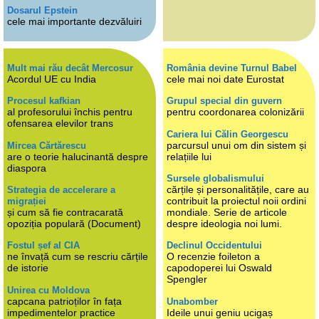
Dosarul Epstein
cele mai importante dezvăluiri
Mult mai rău decât Mercosur
România devine Turnul Babel
Acordul UE cu India
cele mai noi date Eurostat
Procesul kafkian
Grupul special din guvern
al profesorului închis pentru
pentru coordonarea colonizării
ofensarea elevilor trans
Cariera lui Călin Georgescu
parcursul unui om din sistem și
Mircea Cărtărescu
are o teorie halucinantă despre
relațiile lui
diaspora
Sursele globalismului
cărțile și personalitățile, care au
Strategia de accelerare a
contribuit la proiectul noii ordini
migrației
și cum să fie contracarată
mondiale. Serie de articole
opoziția populară (Document)
despre ideologia noi lumi.
Fostul șef al CIA
Declinul Occidentului
ne învață cum se rescriu cărțile
O recenzie foileton a
de istorie
capodoperei lui Oswald
Spengler
Unirea cu Moldova
capcana patrioților în fața
Unabomber
impedimentelor practice
Ideile unui geniu ucigaș