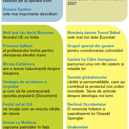
războiul pe al optulea front
2007
Dosarul Epstein
cele mai importante dezvăluiri
Mult mai rău decât Mercosur
România devine Turnul Babel
Acordul UE cu India
cele mai noi date Eurostat
Procesul kafkian
Grupul special din guvern
al profesorului închis pentru
pentru coordonarea colonizării
ofensarea elevilor trans
Cariera lui Călin Georgescu
parcursul unui om din sistem și
Mircea Cărtărescu
are o teorie halucinantă despre
relațiile lui
diaspora
Sursele globalismului
cărțile și personalitățile, care au
Strategia de accelerare a
contribuit la proiectul noii ordini
migrației
și cum să fie contracarată
mondiale. Serie de articole
opoziția populară (Document)
despre ideologia noi lumi.
Fostul șef al CIA
Declinul Occidentului
ne învață cum se rescriu cărțile
O recenzie foileton a
de istorie
capodoperei lui Oswald
Spengler
Unirea cu Moldova
capcana patrioților în fața
Unabomber