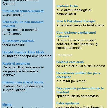
Canadei
Vladimir Putin
nu e aliatul ideologic al
Simulacrul semi-suveranist
naționaliștilor
Vasalii patrioți
Vom fi Pakistanul Europei
Venezuela, un nou moment
Americanii ne-au hotărât soarta
revelator
pentru colonia mentală
Cum distruge capitalismul
românească
națiunile
O serie de articole despre
Și Hotnews confirmă
conflictul dintre liberalism și
teoria înlocuirii
statele naționale
Donald Trump și Elon Musk
Pandemie
au mai dat o țeapă americanilor
Graficul care arată
Raportul american
că nu e niciun val și nici n-a fost
Cenzura UE și imixtiunile în
alegerile din România și
Dezvăluirea umflării din pix a
Moldova
deceselor
n-a mirat pe nimeni
Interviul care a făcut istorie
Vladimir Putin, în dialog cu
Descoperirile profesorului de la
Tucker Carlson
Stanford
spulberă isteria coronavirus
Falsa epidemie
Media
descrisă de New York Times în