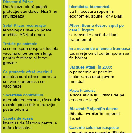
Directorul Pfizer
Două doze oferă puțină
Identitatea biometrică
protecție sau deloc. Nici 3 nu
va fi necesară repornirii
imunizează
economiei, spune Tony Blair
Șeful Pfizer recunoaște
Albert Bourla despre cipul pe
tehnologica m-ARN poate
care îl înghiți
modifica ADN-ul uman
și transmite dacă ți-ai luat
tratamentul
Testele pe animale
și ce ne spun despre efectele
Era nevoie de o femeie frumoasă
vaccinului pe termen lung,
Să învețe omul contemporan să
pentru fertilitate și femei
fie bărbat
gravide.
Jacques Attali, în 2009:
o pandemie ar permite
Ce protecție oferă vaccinul
acestea sunt cifrele, care au
instaurarea unui guvern
convins oamenii să se
mondial
vaccineze
Papa Francisc
a scos efigia lui Hristos de pe
Societatea controlului
operațiunea corona, răscoalele
crucea de la gât
rasiale, piese într-o tranziție
Alexandr Soljenițîn despre
postmodernă
Situația evreilor în Imperiul
Țarist
Școala de acasă
interzisă de Macron pentru a
Cazurile cele mai suspecte
apăra laicitatea
centralizarea primelor 800 de