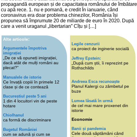
propagandă european și de capacitatea românului de îmbătare
cu apă rece. 1. nu e pomană, e credit În ianuarie, când
coronavirus era doar problema chinezilor, România își
propunea să împrumute 20 de miliarde de euro în 2020. După
care a venit uraganul „libertarian” Cîțu și […]
Alte articole:
Legile cenzurii
Argumentele împotriva
ca proiect de inginerie socială
imigrației
„De ce vă opuneți imigrației,
Jeffrey Epstein:
dacă atât de mulți români au
„După cum știi, îi reprezint pe
plecat?”
Rothschilds
Manualele de istorie
Andreea Esca recunoaște
Ce învață copiii în primele 12
Planul Kalergi cu zâmbetul pe
clase și de ce contează
buze
Bucureștiul peste 5 ani
Lumea lăsată în urmă
1 din 4 locuitori vin de peste
de cel mai mare proxenet din
hotare
istorie
Chiolhanul
Economie
ca formă de discriminare
Banii și pandemia
Bugetul României
Cele două săptămâni când
cum se adună și cum se