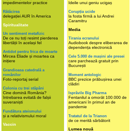
impedimentelor practice
Ideile unui geniu ucigaș
Rătăcirea
Corupția ucide
delegației AUR în America
la fosta firmă a lui Andrei
Caramitru
Spiritualitate
Media
Un sentiment metafizic
De ce nu toți resimt pierderea
Tirania ecranului
libertății în același fel
Audiobook despre eliberarea de
dependența electronică
Antidot pentru frica de moarte
Mircea Eliade și moartea ca
Cele 5.000 de mașini ale presei
inițiere
care parchează gratuit prin
București
Grandioasa catedrală a
românilor
Moment antologic
Foto-reportaj serial
BBC prezice prăbușirea unei
clădiri
Colonia cu trei stăpâni
Cine domină România?
Isprăvile Big Pharma
întrebarea evitată de falșii
Fentanilul a omorât 100.000 de
suveraniști
americani în primul an de
pandemie
Fundătura ateismului
și a relativismului moral
Tratatul de la Trianon
de ce merită sărbătorit
Vaccin
Lumea nouă