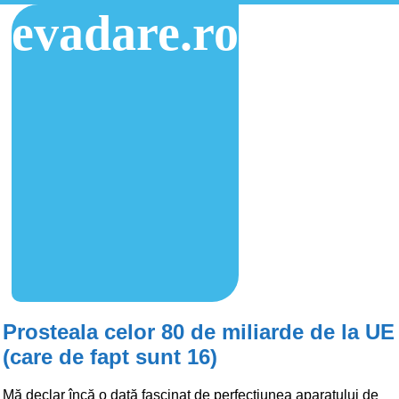
evadare.ro
Prosteala celor 80 de miliarde de la UE
(care de fapt sunt 16)
Mă declar încă o dată fascinat de perfecțiunea aparatului de