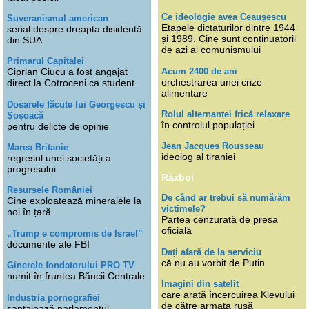
Ce ideologie avea Ceaușescu
Suveranismul american
Etapele dictaturilor dintre 1944
serial despre dreapta disidentă
și 1989. Cine sunt continuatorii
din SUA
de azi ai comunismului
Primarul Capitalei
Acum 2400 de ani
Ciprian Ciucu a fost angajat
orchestrarea unei crize
direct la Cotroceni ca student
alimentare
Dosarele făcute lui Georgescu și
Rolul alternanței frică relaxare
Șoșoacă
în controlul populației
pentru delicte de opinie
Jean Jacques Rousseau
Marea Britanie
ideolog al tiraniei
regresul unei societăți a
progresului
Război
Resursele României
De când ar trebui să numărăm
Cine exploatează mineralele la
victimele?
noi în țară
Partea cenzurată de presa
oficială
„Trump e compromis de Israel”
documente ale FBI
Dați afară de la serviciu
că nu au vorbit de Putin
Ginerele fondatorului PRO TV
numit în fruntea Băncii Centrale
Imagini din satelit
care arată încercuirea Kievului
Industria pornografiei
de către armata rusă
șantajează parlamentul