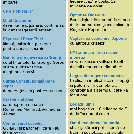
fiecare „caz” a costat 12
împarte
milioane de dolari
Ce e sionismul?
Opțiunea Omarova
Banii digitali înseamnă fuziunea
Mitul Diasporei
dintre comunism și capitalism în
devenită reacționară, contină să
Registrul Poporului
își dezamăgească artizanii
Capturarea economiei Japoniei
Păpușarul Peter Thiel
cu ajutorul crizelor
filosof, miliardar, partener
pentru servicii secrete
FMI anunță un nou sistem
monetar
Numirile din guvernarea Trump
cum ar putea spulbera banii
șeful finanțelor lui George Soros
digitali economiile din bănci
și alte suprize făcute
alegătorilor naivi
Logica distrugerii economice
Explicația implicării celor bogați
Curtea Constituțională pune
și puternici în demolarea
capăt
controlată a sistemului care i-a
democrației din post-comunism
făcut așa
Cei trei ciobănei
Bogații lumii
care exportă mioarele
mai bogați cu 10 trilioane de $
României: Mahmud, Ahmad și
de la începutul crizei
Aswad
Omul transformat în marfă
Comunismul sovietic
chiar și săracii pot fi sursă de
Gulagul și bancherii, care l-au
bani în societatea controlului
făcut posibil