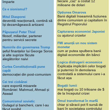
fiecare „caz” a costat 12
împarte
milioane de dolari
Ce e sionismul?
Opțiunea Omarova
Banii digitali înseamnă fuziunea
Mitul Diasporei
dintre comunism și capitalism în
devenită reacționară, contină să
Registrul Poporului
își dezamăgească artizanii
Capturarea economiei Japoniei
Păpușarul Peter Thiel
cu ajutorul crizelor
filosof, miliardar, partener
pentru servicii secrete
FMI anunță un nou sistem
monetar
Numirile din guvernarea Trump
cum ar putea spulbera banii
șeful finanțelor lui George Soros
digitali economiile din bănci
și alte suprize făcute
alegătorilor naivi
Logica distrugerii economice
Explicația implicării celor bogați
Curtea Constituțională pune
și puternici în demolarea
capăt
controlată a sistemului care i-a
democrației din post-comunism
făcut așa
Cei trei ciobănei
Bogații lumii
care exportă mioarele
mai bogați cu 10 trilioane de $
României: Mahmud, Ahmad și
de la începutul crizei
Aswad
Omul transformat în marfă
Comunismul sovietic
chiar și săracii pot fi sursă de
Gulagul și bancherii, care l-au
bani în societatea controlului
făcut posibil