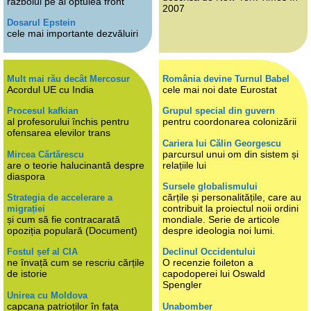
războiul pe al optulea front
2007
Dosarul Epstein
cele mai importante dezvăluiri
Mult mai rău decât Mercosur
România devine Turnul Babel
Acordul UE cu India
cele mai noi date Eurostat
Procesul kafkian
Grupul special din guvern
al profesorului închis pentru
pentru coordonarea colonizării
ofensarea elevilor trans
Cariera lui Călin Georgescu
parcursul unui om din sistem și
Mircea Cărtărescu
are o teorie halucinantă despre
relațiile lui
diaspora
Sursele globalismului
cărțile și personalitățile, care au
Strategia de accelerare a
contribuit la proiectul noii ordini
migrației
și cum să fie contracarată
mondiale. Serie de articole
opoziția populară (Document)
despre ideologia noi lumi.
Fostul șef al CIA
Declinul Occidentului
ne învață cum se rescriu cărțile
O recenzie foileton a
de istorie
capodoperei lui Oswald
Spengler
Unirea cu Moldova
capcana patrioților în fața
Unabomber