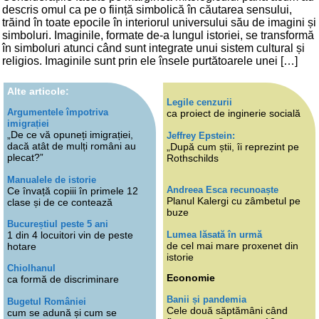
descris omul ca pe o ființă simbolică în căutarea sensului,
trăind în toate epocile în interiorul universului său de imagini și
simboluri. Imaginile, formate de-a lungul istoriei, se transformă
în simboluri atunci când sunt integrate unui sistem cultural și
religios. Imaginile sunt prin ele însele purtătoarele unei […]
Alte articole:
Legile cenzurii
Argumentele împotriva
ca proiect de inginerie socială
imigrației
„De ce vă opuneți imigrației,
Jeffrey Epstein:
dacă atât de mulți români au
„După cum știi, îi reprezint pe
plecat?”
Rothschilds
Manualele de istorie
Andreea Esca recunoaște
Ce învață copiii în primele 12
Planul Kalergi cu zâmbetul pe
clase și de ce contează
buze
Bucureștiul peste 5 ani
Lumea lăsată în urmă
1 din 4 locuitori vin de peste
de cel mai mare proxenet din
hotare
istorie
Chiolhanul
Economie
ca formă de discriminare
Banii și pandemia
Bugetul României
Cele două săptămâni când
cum se adună și cum se