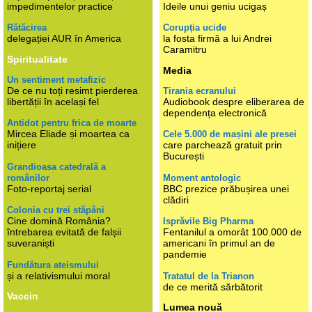
impedimentelor practice
Ideile unui geniu ucigaș
Rătăcirea
Corupția ucide
delegației AUR în America
la fosta firmă a lui Andrei
Caramitru
Spiritualitate
Media
Un sentiment metafizic
De ce nu toți resimt pierderea
Tirania ecranului
libertății în același fel
Audiobook despre eliberarea de
dependența electronică
Antidot pentru frica de moarte
Mircea Eliade și moartea ca
Cele 5.000 de mașini ale presei
inițiere
care parchează gratuit prin
București
Grandioasa catedrală a
românilor
Moment antologic
Foto-reportaj serial
BBC prezice prăbușirea unei
clădiri
Colonia cu trei stăpâni
Cine domină România?
Isprăvile Big Pharma
întrebarea evitată de falșii
Fentanilul a omorât 100.000 de
suveraniști
americani în primul an de
pandemie
Fundătura ateismului
și a relativismului moral
Tratatul de la Trianon
de ce merită sărbătorit
Vaccin
Lumea nouă