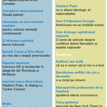
Canadei
Vladimir Putin
nu e aliatul ideologic al
Simulacrul semi-suveranist
naționaliștilor
Vasalii patrioți
Vom fi Pakistanul Europei
Venezuela, un nou moment
Americanii ne-au hotărât soarta
revelator
pentru colonia mentală
Cum distruge capitalismul
românească
națiunile
O serie de articole despre
Și Hotnews confirmă
conflictul dintre liberalism și
teoria înlocuirii
statele naționale
Donald Trump și Elon Musk
Pandemie
au mai dat o țeapă americanilor
Graficul care arată
Raportul american
că nu e niciun val și nici n-a fost
Cenzura UE și imixtiunile în
alegerile din România și
Dezvăluirea umflării din pix a
Moldova
deceselor
n-a mirat pe nimeni
Interviul care a făcut istorie
Vladimir Putin, în dialog cu
Descoperirile profesorului de la
Tucker Carlson
Stanford
spulberă isteria coronavirus
Falsa epidemie
Media
descrisă de New York Times în