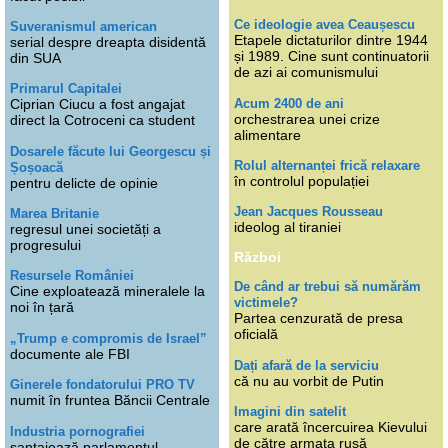
Ce ideologie avea Ceaușescu
Suveranismul american
Etapele dictaturilor dintre 1944
serial despre dreapta disidentă
și 1989. Cine sunt continuatorii
din SUA
de azi ai comunismului
Primarul Capitalei
Acum 2400 de ani
Ciprian Ciucu a fost angajat
orchestrarea unei crize
direct la Cotroceni ca student
alimentare
Dosarele făcute lui Georgescu și
Rolul alternanței frică relaxare
Șoșoacă
în controlul populației
pentru delicte de opinie
Jean Jacques Rousseau
Marea Britanie
ideolog al tiraniei
regresul unei societăți a
progresului
Război
Resursele României
De când ar trebui să numărăm
Cine exploatează mineralele la
victimele?
noi în țară
Partea cenzurată de presa
oficială
„Trump e compromis de Israel”
documente ale FBI
Dați afară de la serviciu
că nu au vorbit de Putin
Ginerele fondatorului PRO TV
numit în fruntea Băncii Centrale
Imagini din satelit
care arată încercuirea Kievului
Industria pornografiei
de către armata rusă
șantajează parlamentul