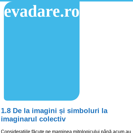
evadare.ro
1.8 De la imagini și simboluri la
imaginarul colectiv
Considerațiile făcute pe marginea mitologicului până acum au