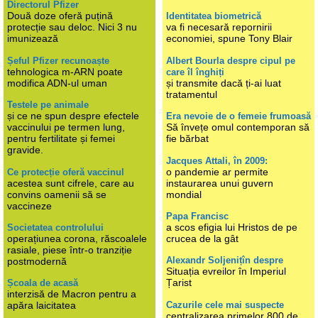
Directorul Pfizer
Două doze oferă puțină
Identitatea biometrică
protecție sau deloc. Nici 3 nu
va fi necesară repornirii
imunizează
economiei, spune Tony Blair
Șeful Pfizer recunoaște
Albert Bourla despre cipul pe
tehnologica m-ARN poate
care îl înghiți
modifica ADN-ul uman
și transmite dacă ți-ai luat
tratamentul
Testele pe animale
și ce ne spun despre efectele
Era nevoie de o femeie frumoasă
vaccinului pe termen lung,
Să învețe omul contemporan să
pentru fertilitate și femei
fie bărbat
gravide.
Jacques Attali, în 2009:
o pandemie ar permite
Ce protecție oferă vaccinul
acestea sunt cifrele, care au
instaurarea unui guvern
convins oamenii să se
mondial
vaccineze
Papa Francisc
a scos efigia lui Hristos de pe
Societatea controlului
operațiunea corona, răscoalele
crucea de la gât
rasiale, piese într-o tranziție
Alexandr Soljenițîn despre
postmodernă
Situația evreilor în Imperiul
Țarist
Școala de acasă
interzisă de Macron pentru a
Cazurile cele mai suspecte
apăra laicitatea
centralizarea primelor 800 de