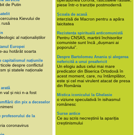
operațiunea corona, răscoalele rasiale,
bit de Putin
piese într-o tranziție postmodernă
atelit
Școala de acasă
ncercuirea Kievului de
interzisă de Macron pentru a apăra
a rusă
laicitatea
in
Rezistența spirituală anticomunistă
deologic al naționaliștilor
Pentru CNSAS, martirii închisorilor
comuniste sunt încă „dușmani ai
tanul Europei
poporului”.
e-au hotărât soarta
Despre Bartolomeu Anania și alegerea
 capitalismul națiunile
nefericită a unui preafericit
ticole despre conflictul
Un elogiu adus celui mai mare
lism și statele naționale
predicator din Biserica Ortodoxă în
acest moment, care, nu întâmplător,
este și cel mai virulent atacat de presa
din România
 arată
n val și nici n-a fost
Mistica iconicului la Ghelasie
o viziune speculativă în isihasmul
umflării din pix a deceselor
românesc
 nimeni
Surse antice
e profesorului de la
Ce au scris necreștinii la apariția
creștinismului
eria coronavirus
mie