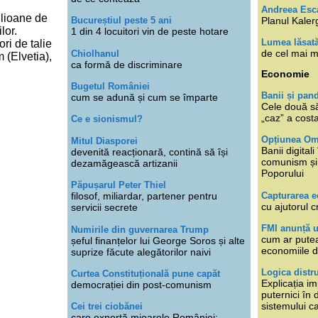
Andreea Esc
ilioane de
Planul Kaler
Bucureștiul peste 5 ani
lor.
1 din 4 locuitori vin de peste hotare
Lumea lăsat
ri de talie
de cel mai m
Chiolhanul
 (Elvetia),
ca formă de discriminare
Economie
Bugetul României
Banii și pan
cum se adună și cum se împarte
Cele două s
„caz” a cost
Ce e sionismul?
Opțiunea O
Mitul Diasporei
Banii digita
devenită reacționară, contină să își
comunism și 
dezamăgească artizanii
Poporului
Păpușarul Peter Thiel
Capturarea 
filosof, miliardar, partener pentru
cu ajutorul c
servicii secrete
FMI anunță 
Numirile din guvernarea Trump
cum ar putea
șeful finanțelor lui George Soros și alte
economiile d
suprize făcute alegătorilor naivi
Logica distr
Curtea Constituțională pune capăt
Explicația im
democrației din post-comunism
puternici în
sistemului ca
Cei trei ciobănei
care exportă mioarele României: