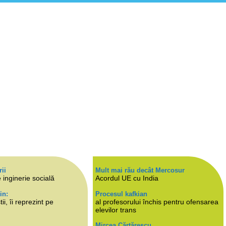
rii
Mult mai rău decât Mercosur
 inginerie socială
Acordul UE cu India
in:
Procesul kafkian
i, îi reprezint pe
al profesorului închis pentru ofensarea
elevilor trans
Mircea Cărtărescu