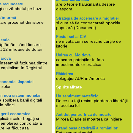
a recunoaște
are o teorie halucinantă despre
gi cu zâmbetul pe buze
diaspora
ă în urmă
Strategia de accelerare a migrației
are proxenet din istorie
și cum să fie contracarată opoziția
populară (Document)
Fostul șef al CIA
demia
ne învață cum se rescriu cărțile de
ăptămâni când fiecare
istorie
at 12 milioane de dolari
Unirea cu Moldova
marova
capcana patrioților în fața
li înseamnă fuziunea dintre
impedimentelor practice
capitalism în Registrul
Rătăcirea
delegației AUR în America
economiei Japoniei
rizelor
Spiritualitate
un nou sistem monetar
Un sentiment metafizic
 spulbera banii digitali
De ce nu toți resimt pierderea libertății
in bănci
în același fel
ugerii economice
Antidot pentru frica de moarte
plicării celor bogați și
Mircea Eliade și moartea ca inițiere
 demolarea controlată a
re i-a făcut așa
Grandioasa catedrală a românilor
Foto-reportaj serial