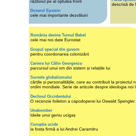
războiul pe al optulea front
descrisă de
Dosarul Epstein
cele mai importante dezvăluiri
România devine Turnul Babel
cele mai noi date Eurostat
Grupul special din guvern
pentru coordonarea colonizării
Cariera lui Călin Georgescu
parcursul unui om din sistem și relațiile lui
Sursele globalismului
cărțile și personalitățile, care au contribuit la proiectul n
ordini mondiale. Serie de articole despre ideologia noi 
Declinul Occidentului
O recenzie foileton a capodoperei lui Oswald Spengler
Unabomber
Ideile unui geniu ucigaș
Corupția ucide
la fosta firmă a lui Andrei Caramitru