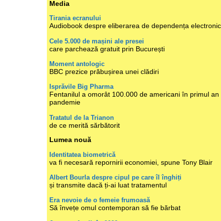
Media
Tirania ecranului
Audiobook despre eliberarea de dependența electroni
Cele 5.000 de mașini ale presei
care parchează gratuit prin București
Moment antologic
BBC prezice prăbușirea unei clădiri
Isprăvile Big Pharma
Fentanilul a omorât 100.000 de americani în primul an
pandemie
Tratatul de la Trianon
de ce merită sărbătorit
Lumea nouă
Identitatea biometrică
va fi necesară repornirii economiei, spune Tony Blair
Albert Bourla despre cipul pe care îl înghiți
și transmite dacă ți-ai luat tratamentul
Era nevoie de o femeie frumoasă
Să învețe omul contemporan să fie bărbat