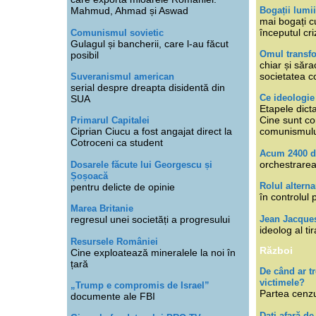
Bogații lumi
Mahmud, Ahmad și Aswad
mai bogați cu
începutul cri
Comunismul sovietic
Gulagul și bancherii, care l-au făcut
Omul transfo
posibil
chiar și săra
societatea co
Suveranismul american
serial despre dreapta disidentă din
Ce ideologi
SUA
Etapele dicta
Cine sunt con
Primarul Capitalei
Ciprian Ciucu a fost angajat direct la
comunismul
Cotroceni ca student
Acum 2400 d
orchestrarea
Dosarele făcute lui Georgescu și
Șoșoacă
Rolul alterna
pentru delicte de opinie
în controlul 
Marea Britanie
Jean Jacque
regresul unei societăți a progresului
ideolog al tir
Resursele României
Război
Cine exploatează mineralele la noi în
țară
De când ar 
victimele?
„Trump e compromis de Israel”
Partea cenzu
documente ale FBI
Dați afară de