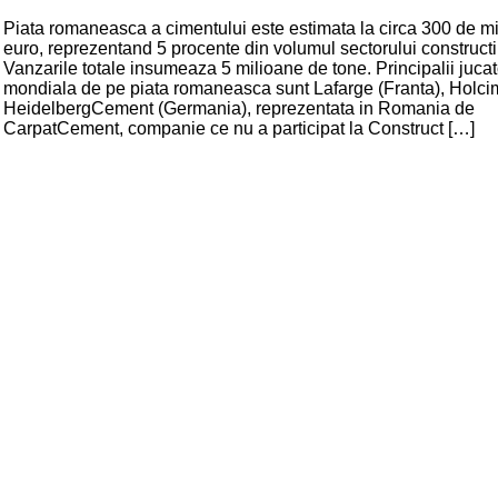
Piata romaneasca a cimentului este estimata la circa 300 de m
euro, reprezentand 5 procente din volumul sectorului constructii
Vanzarile totale insumeaza 5 milioane de tone. Principalii jucato
mondiala de pe piata romaneasca sunt Lafarge (Franta), Holcim
HeidelbergCement (Germania), reprezentata in Romania de
CarpatCement, companie ce nu a participat la Construct […]