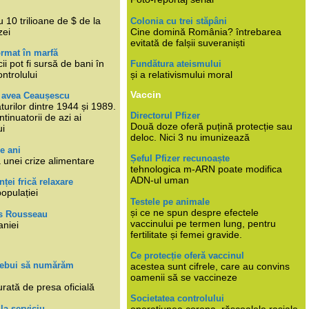
i
 10 trilioane de $ de la
Colonia cu trei stăpâni
zei
Cine domină România? întrebarea
evitată de falșii suveraniști
rmat în marfă
cii pot fi sursă de bani în
Fundătura ateismului
ntrolului
și a relativismului moral
Vaccin
e avea Ceaușescu
turilor dintre 1944 și 1989.
Directorul Pfizer
tinuatorii de azi ai
Două doze oferă puțină protecție sau
ui
deloc. Nici 3 nu imunizează
e ani
Șeful Pfizer recunoaște
 unei crize alimentare
tehnologica m-ARN poate modifica
ADN-ul uman
nței frică relaxare
populației
Testele pe animale
și ce ne spun despre efectele
s Rousseau
vaccinului pe termen lung, pentru
aniei
fertilitate și femei gravide.
Ce protecție oferă vaccinul
trebui să numărăm
acestea sunt cifrele, care au convins
oamenii să se vaccineze
rată de presa oficială
Societatea controlului
 la serviciu