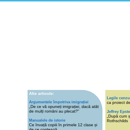
Alte articole:
Legile cenzu
Argumentele împotriva imigrației
ca proiect de
„De ce vă opuneți imigrației, dacă atât
de mulți români au plecat?”
Jeffrey Epste
„După cum ști
Manualele de istorie
Rothschilds
Ce învață copiii în primele 12 clase și
de ce contează