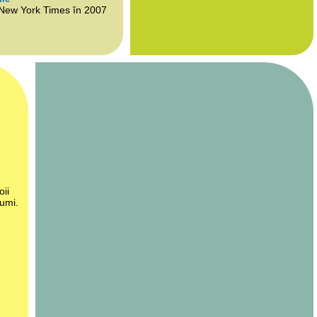
 New York Times în 2007
oii
lumi.