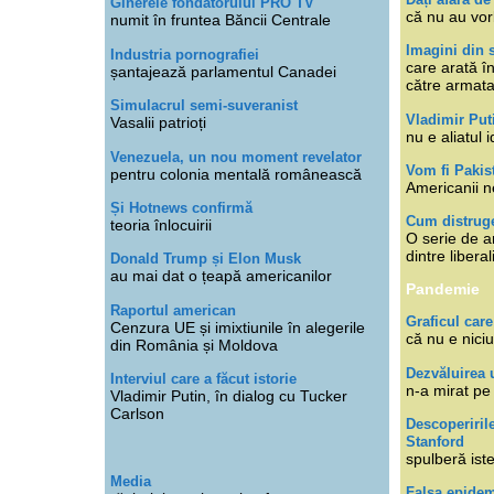
Ginerele fondatorului PRO TV
că nu au vor
numit în fruntea Băncii Centrale
Imagini din s
Industria pornografiei
care arată î
șantajează parlamentul Canadei
către armat
Simulacrul semi-suveranist
Vladimir Put
Vasalii patrioți
nu e aliatul i
Venezuela, un nou moment revelator
Vom fi Pakis
pentru colonia mentală românească
Americanii n
Și Hotnews confirmă
Cum distruge
teoria înlocuirii
O serie de ar
dintre libera
Donald Trump și Elon Musk
au mai dat o țeapă americanilor
Pandemie
Raportul american
Graficul care
Cenzura UE și imixtiunile în alegerile
că nu e niciu
din România și Moldova
Dezvăluirea 
Interviul care a făcut istorie
n-a mirat pe
Vladimir Putin, în dialog cu Tucker
Carlson
Descoperiril
Stanford
spulberă ist
Media
Falsa epide