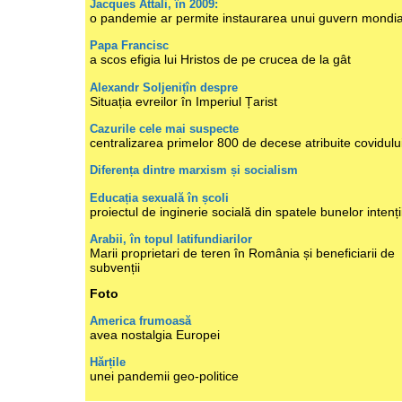
Jacques Attali, în 2009:
o pandemie ar permite instaurarea unui guvern mondia
Papa Francisc
a scos efigia lui Hristos de pe crucea de la gât
Alexandr Soljenițîn despre
Situația evreilor în Imperiul Țarist
Cazurile cele mai suspecte
centralizarea primelor 800 de decese atribuite covidulu
Diferența dintre marxism și socialism
Educația sexuală în școli
proiectul de inginerie socială din spatele bunelor intenți
Arabii, în topul latifundiarilor
Marii proprietari de teren în România și beneficiarii de
subvenții
Foto
America frumoasă
avea nostalgia Europei
Hărțile
unei pandemii geo-politice