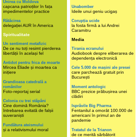
Unirea cu Moldova
capcana patrioților în fața
Unabomber
impedimentelor practice
Ideile unui geniu ucigaș
Rătăcirea
Corupția ucide
delegației AUR în America
la fosta firmă a lui Andrei
Caramitru
Spiritualitate
Media
Un sentiment metafizic
De ce nu toți resimt pierderea
Tirania ecranului
libertății în același fel
Audiobook despre eliberarea de
dependența electronică
Antidot pentru frica de moarte
Mircea Eliade și moartea ca
Cele 5.000 de mașini ale presei
inițiere
care parchează gratuit prin
București
Grandioasa catedrală a
românilor
Moment antologic
Foto-reportaj serial
BBC prezice prăbușirea unei
clădiri
Colonia cu trei stăpâni
Cine domină România?
Isprăvile Big Pharma
întrebarea evitată de falșii
Fentanilul a omorât 100.000 de
suveraniști
americani în primul an de
pandemie
Fundătura ateismului
și a relativismului moral
Tratatul de la Trianon
de ce merită sărbătorit