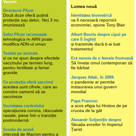
Vaccin
Lumea nouă
Directorul Pfizer
Două doze oferă puțină
Identitatea biometrică
protecție sau deloc. Nici 3 nu
va fi necesară repornirii
imunizează
economiei, spune Tony Blair
Șeful Pfizer recunoaște
Albert Bourla despre cipul pe
tehnologica m-ARN poate
care îl înghiți
modifica ADN-ul uman
și transmite dacă ți-ai luat
tratamentul
Testele pe animale
și ce ne spun despre efectele
Era nevoie de o femeie frumoasă
vaccinului pe termen lung,
Să învețe omul contemporan să
pentru fertilitate și femei
fie bărbat
gravide.
Jacques Attali, în 2009:
o pandemie ar permite
Ce protecție oferă vaccinul
acestea sunt cifrele, care au
instaurarea unui guvern
convins oamenii să se
mondial
vaccineze
Papa Francisc
a scos efigia lui Hristos de pe
Societatea controlului
operațiunea corona, răscoalele
crucea de la gât
rasiale, piese într-o tranziție
Alexandr Soljenițîn despre
postmodernă
Situația evreilor în Imperiul
Țarist
Școala de acasă
interzisă de Macron pentru a