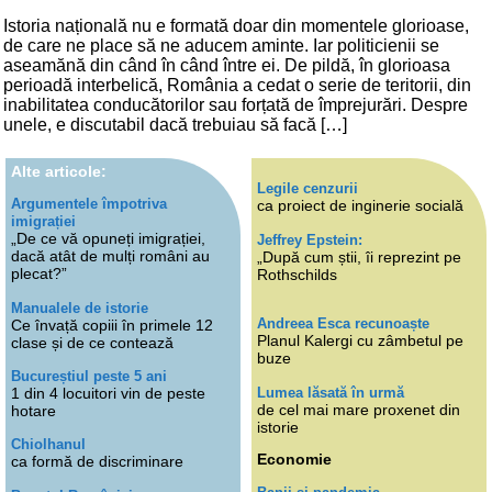
Istoria națională nu e formată doar din momentele glorioase,
de care ne place să ne aducem aminte. Iar politicienii se
aseamănă din când în când între ei. De pildă, în glorioasa
perioadă interbelică, România a cedat o serie de teritorii, din
inabilitatea conducătorilor sau forțată de împrejurări. Despre
unele, e discutabil dacă trebuiau să facă […]
Alte articole:
Legile cenzurii
Argumentele împotriva
ca proiect de inginerie socială
imigrației
„De ce vă opuneți imigrației,
Jeffrey Epstein:
dacă atât de mulți români au
„După cum știi, îi reprezint pe
plecat?”
Rothschilds
Manualele de istorie
Andreea Esca recunoaște
Ce învață copiii în primele 12
Planul Kalergi cu zâmbetul pe
clase și de ce contează
buze
Bucureștiul peste 5 ani
Lumea lăsată în urmă
1 din 4 locuitori vin de peste
de cel mai mare proxenet din
hotare
istorie
Chiolhanul
Economie
ca formă de discriminare