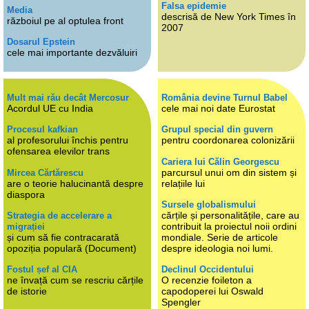
Falsa epidemie
Media
descrisă de New York Times în
războiul pe al optulea front
2007
Dosarul Epstein
cele mai importante dezvăluiri
Mult mai rău decât Mercosur
România devine Turnul Babel
Acordul UE cu India
cele mai noi date Eurostat
Procesul kafkian
Grupul special din guvern
al profesorului închis pentru
pentru coordonarea colonizării
ofensarea elevilor trans
Cariera lui Călin Georgescu
parcursul unui om din sistem și
Mircea Cărtărescu
are o teorie halucinantă despre
relațiile lui
diaspora
Sursele globalismului
cărțile și personalitățile, care au
Strategia de accelerare a
contribuit la proiectul noii ordini
migrației
și cum să fie contracarată
mondiale. Serie de articole
opoziția populară (Document)
despre ideologia noi lumi.
Fostul șef al CIA
Declinul Occidentului
ne învață cum se rescriu cărțile
O recenzie foileton a
de istorie
capodoperei lui Oswald
Spengler