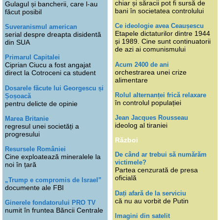
chiar și săracii pot fi sursă de
Gulagul și bancherii, care l-au
bani în societatea controlului
făcut posibil
Ce ideologie avea Ceaușescu
Suveranismul american
Etapele dictaturilor dintre 1944
serial despre dreapta disidentă
și 1989. Cine sunt continuatorii
din SUA
de azi ai comunismului
Primarul Capitalei
Acum 2400 de ani
Ciprian Ciucu a fost angajat
orchestrarea unei crize
direct la Cotroceni ca student
alimentare
Dosarele făcute lui Georgescu și
Rolul alternanței frică relaxare
Șoșoacă
în controlul populației
pentru delicte de opinie
Jean Jacques Rousseau
Marea Britanie
ideolog al tiraniei
regresul unei societăți a
progresului
Război
Resursele României
De când ar trebui să numărăm
Cine exploatează mineralele la
victimele?
noi în țară
Partea cenzurată de presa
oficială
„Trump e compromis de Israel”
documente ale FBI
Dați afară de la serviciu
că nu au vorbit de Putin
Ginerele fondatorului PRO TV
numit în fruntea Băncii Centrale
Imagini din satelit