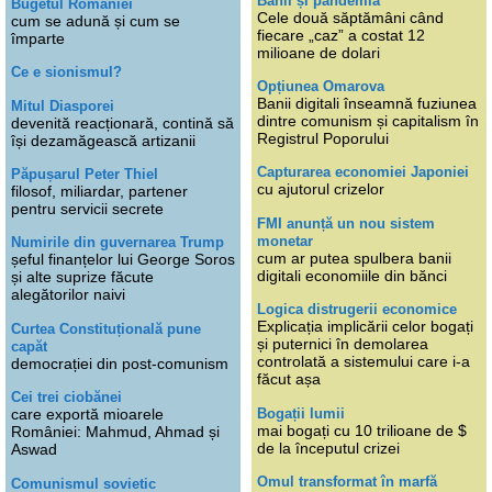
Banii și pandemia
Bugetul României
Cele două săptămâni când
cum se adună și cum se
fiecare „caz” a costat 12
împarte
milioane de dolari
Ce e sionismul?
Opțiunea Omarova
Banii digitali înseamnă fuziunea
Mitul Diasporei
dintre comunism și capitalism în
devenită reacționară, contină să
Registrul Poporului
își dezamăgească artizanii
Capturarea economiei Japoniei
Păpușarul Peter Thiel
cu ajutorul crizelor
filosof, miliardar, partener
pentru servicii secrete
FMI anunță un nou sistem
monetar
Numirile din guvernarea Trump
cum ar putea spulbera banii
șeful finanțelor lui George Soros
digitali economiile din bănci
și alte suprize făcute
alegătorilor naivi
Logica distrugerii economice
Explicația implicării celor bogați
Curtea Constituțională pune
și puternici în demolarea
capăt
controlată a sistemului care i-a
democrației din post-comunism
făcut așa
Cei trei ciobănei
Bogații lumii
care exportă mioarele
mai bogați cu 10 trilioane de $
României: Mahmud, Ahmad și
de la începutul crizei
Aswad
Omul transformat în marfă
Comunismul sovietic