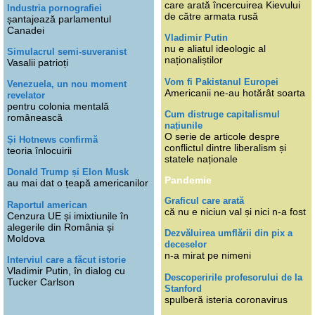
care arată încercuirea Kievului
Industria pornografiei
de către armata rusă
șantajează parlamentul
Canadei
Vladimir Putin
nu e aliatul ideologic al
Simulacrul semi-suveranist
naționaliștilor
Vasalii patrioți
Vom fi Pakistanul Europei
Venezuela, un nou moment
Americanii ne-au hotărât soarta
revelator
pentru colonia mentală
Cum distruge capitalismul
românească
națiunile
O serie de articole despre
Și Hotnews confirmă
conflictul dintre liberalism și
teoria înlocuirii
statele naționale
Donald Trump și Elon Musk
Pandemie
au mai dat o țeapă americanilor
Graficul care arată
Raportul american
că nu e niciun val și nici n-a fost
Cenzura UE și imixtiunile în
alegerile din România și
Dezvăluirea umflării din pix a
Moldova
deceselor
n-a mirat pe nimeni
Interviul care a făcut istorie
Vladimir Putin, în dialog cu
Descoperirile profesorului de la
Tucker Carlson
Stanford
spulberă isteria coronavirus