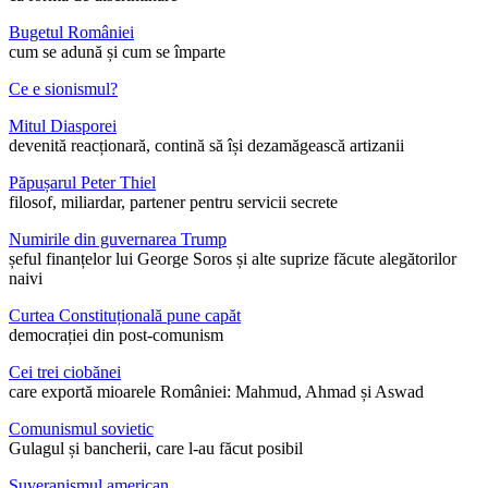
Bugetul României
cum se adună și cum se împarte
Ce e sionismul?
Mitul Diasporei
devenită reacționară, contină să își dezamăgească artizanii
Păpușarul Peter Thiel
filosof, miliardar, partener pentru servicii secrete
Numirile din guvernarea Trump
șeful finanțelor lui George Soros și alte suprize făcute alegătorilor
naivi
Curtea Constituțională pune capăt
democrației din post-comunism
Cei trei ciobănei
care exportă mioarele României: Mahmud, Ahmad și Aswad
Comunismul sovietic
Gulagul și bancherii, care l-au făcut posibil
Suveranismul american