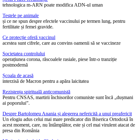
tehnologica m-ARN poate modifica ADN-ul uman
Testele pe animale
și ce ne spun despre efectele vaccinului pe termen lung, pentru
fertilitate și femei gravide.
Ce protecție oferă vaccinul
acestea sunt cifrele, care au convins oamenii să se vaccineze
Societatea controlului
operațiunea corona, răscoalele rasiale, piese într-o tranziție
postmodernă
Școala de acasă
interzisă de Macron pentru a apăra laicitatea
Rezistența spirituală anticomunistă
Pentru CNSAS, martirii închisorilor comuniste sunt încă „dușmani
ai poporului”.
Despre Bartolomeu Anania și alegerea nefericită a unui preafericit
Un elogiu adus celui mai mare predicator din Biserica Ortodoxă în
acest moment, care, nu întâmplător, este și cel mai virulent atacat de
presa din România