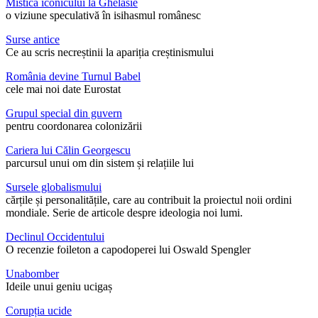
Mistica iconicului la Ghelasie
o viziune speculativă în isihasmul românesc
Surse antice
Ce au scris necreștinii la apariția creștinismului
România devine Turnul Babel
cele mai noi date Eurostat
Grupul special din guvern
pentru coordonarea colonizării
Cariera lui Călin Georgescu
parcursul unui om din sistem și relațiile lui
Sursele globalismului
cărțile și personalitățile, care au contribuit la proiectul noii ordini
mondiale. Serie de articole despre ideologia noi lumi.
Declinul Occidentului
O recenzie foileton a capodoperei lui Oswald Spengler
Unabomber
Ideile unui geniu ucigaș
Corupția ucide