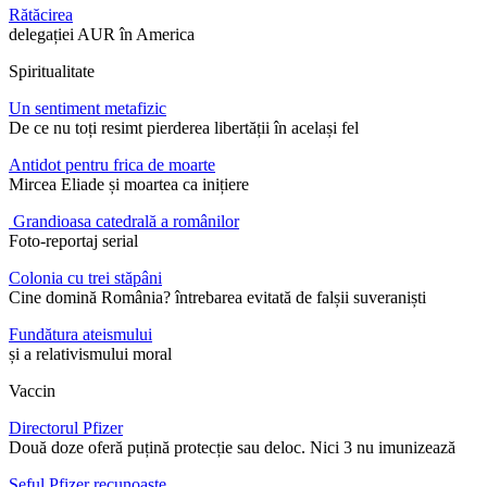
Rătăcirea
delegației AUR în America
Spiritualitate
Un sentiment metafizic
De ce nu toți resimt pierderea libertății în același fel
Antidot pentru frica de moarte
Mircea Eliade și moartea ca inițiere
Grandioasa catedrală a românilor
Foto-reportaj serial
Colonia cu trei stăpâni
Cine domină România? întrebarea evitată de falșii suveraniști
Fundătura ateismului
și a relativismului moral
Vaccin
Directorul Pfizer
Două doze oferă puțină protecție sau deloc. Nici 3 nu imunizează
Șeful Pfizer recunoaște