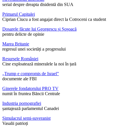
serial despre dreapta disidentă din SUA
Primarul Capitalei
Ciprian Ciucu a fost angajat direct la Cotroceni ca student
Dosarele făcute lui Georgescu și Șoșoacă
pentru delicte de opinie
Marea Britanie
regresul unei societăți a progresului
Resursele României
Cine exploatează mineralele la noi în țară
„Trump e compromis de Israel”
documente ale FBI
Ginerele fondatorului PRO TV
numit în fruntea Băncii Centrale
Industria pornografiei
șantajează parlamentul Canadei
Simulacrul semi-suveranist
Vasalii patrioți