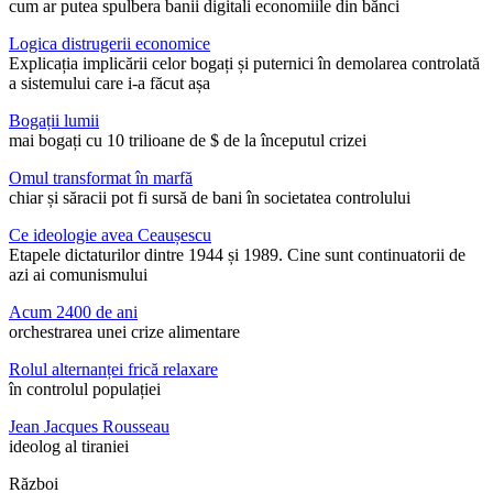
cum ar putea spulbera banii digitali economiile din bănci
Logica distrugerii economice
Explicația implicării celor bogați și puternici în demolarea controlată
a sistemului care i-a făcut așa
Bogații lumii
mai bogați cu 10 trilioane de $ de la începutul crizei
Omul transformat în marfă
chiar și săracii pot fi sursă de bani în societatea controlului
Ce ideologie avea Ceaușescu
Etapele dictaturilor dintre 1944 și 1989. Cine sunt continuatorii de
azi ai comunismului
Acum 2400 de ani
orchestrarea unei crize alimentare
Rolul alternanței frică relaxare
în controlul populației
Jean Jacques Rousseau
ideolog al tiraniei
Război