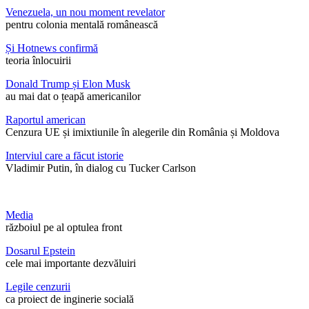
Venezuela, un nou moment revelator
pentru colonia mentală românească
Și Hotnews confirmă
teoria înlocuirii
Donald Trump și Elon Musk
au mai dat o țeapă americanilor
Raportul american
Cenzura UE și imixtiunile în alegerile din România și Moldova
Interviul care a făcut istorie
Vladimir Putin, în dialog cu Tucker Carlson
Media
războiul pe al optulea front
Dosarul Epstein
cele mai importante dezvăluiri
Legile cenzurii
ca proiect de inginerie socială