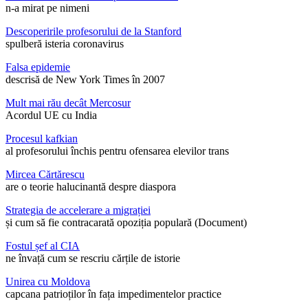
n-a mirat pe nimeni
Descoperirile profesorului de la Stanford
spulberă isteria coronavirus
Falsa epidemie
descrisă de New York Times în 2007
Mult mai rău decât Mercosur
Acordul UE cu India
Procesul kafkian
al profesorului închis pentru ofensarea elevilor trans
Mircea Cărtărescu
are o teorie halucinantă despre diaspora
Strategia de accelerare a migrației
și cum să fie contracarată opoziția populară (Document)
Fostul șef al CIA
ne învață cum se rescriu cărțile de istorie
Unirea cu Moldova
capcana patrioților în fața impedimentelor practice