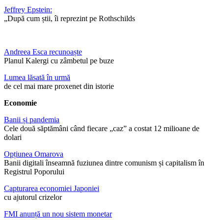
Jeffrey Epstein:
„După cum știi, îi reprezint pe Rothschilds
Andreea Esca recunoaște
Planul Kalergi cu zâmbetul pe buze
Lumea lăsată în urmă
de cel mai mare proxenet din istorie
Economie
Banii și pandemia
Cele două săptămâni când fiecare „caz” a costat 12 milioane de
dolari
Opțiunea Omarova
Banii digitali înseamnă fuziunea dintre comunism și capitalism în
Registrul Poporului
Capturarea economiei Japoniei
cu ajutorul crizelor
FMI anunță un nou sistem monetar