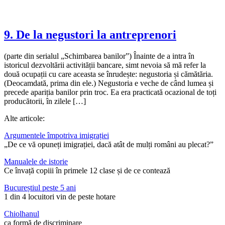
9. De la negustori la antreprenori
(parte din serialul „Schimbarea banilor”) Înainte de a intra în
istoricul dezvoltării activității bancare, simt nevoia să mă refer la
două ocupații cu care aceasta se înrudește: negustoria și cămătăria.
(Deocamdată, prima din ele.) Negustoria e veche de când lumea și
precede apariția banilor prin troc. Ea era practicată ocazional de toți
producătorii, în zilele […]
Alte articole:
Argumentele împotriva imigrației
„De ce vă opuneți imigrației, dacă atât de mulți români au plecat?”
Manualele de istorie
Ce învață copiii în primele 12 clase și de ce contează
Bucureștiul peste 5 ani
1 din 4 locuitori vin de peste hotare
Chiolhanul
ca formă de discriminare