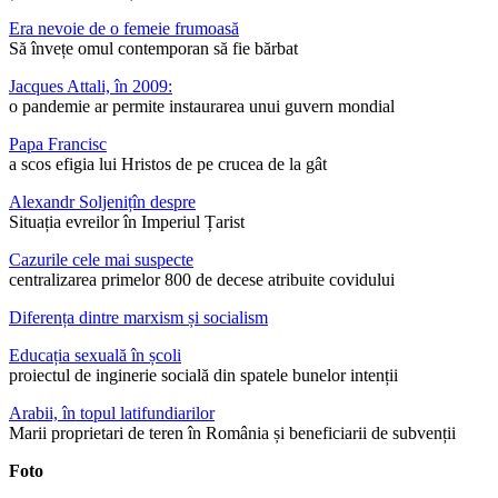
Era nevoie de o femeie frumoasă
Să învețe omul contemporan să fie bărbat
Jacques Attali, în 2009:
o pandemie ar permite instaurarea unui guvern mondial
Papa Francisc
a scos efigia lui Hristos de pe crucea de la gât
Alexandr Soljenițîn despre
Situația evreilor în Imperiul Țarist
Cazurile cele mai suspecte
centralizarea primelor 800 de decese atribuite covidului
Diferența dintre marxism și socialism
Educația sexuală în școli
proiectul de inginerie socială din spatele bunelor intenții
Arabii, în topul latifundiarilor
Marii proprietari de teren în România și beneficiarii de subvenții
Foto