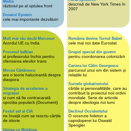
Media
descrisă de New York Times în
războiul pe al optulea front
2007
Dosarul Epstein
cele mai importante dezvăluiri
Mult mai rău decât Mercosur
România devine Turnul Babel
Acordul UE cu India
cele mai noi date Eurostat
Procesul kafkian
Grupul special din guvern
al profesorului închis pentru
pentru coordonarea colonizării
ofensarea elevilor trans
Cariera lui Călin Georgescu
parcursul unui om din sistem și
Mircea Cărtărescu
are o teorie halucinantă despre
relațiile lui
diaspora
Sursele globalismului
cărțile și personalitățile, care au
Strategia de accelerare a
contribuit la proiectul noii ordini
migrației
și cum să fie contracarată
mondiale. Serie de articole
opoziția populară (Document)
despre ideologia noi lumi.
Fostul șef al CIA
Declinul Occidentului
ne învață cum se rescriu cărțile
O recenzie foileton a
de istorie
capodoperei lui Oswald
Spengler
Unirea cu Moldova