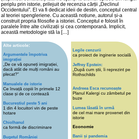
periplu prin istorie, prilejuit de recenzia cărții „Declinul
Occidentului”. El va fi dedicat ideii de destin, conceptul central
al teoriei spengleriene. Cu această noțiune, autorul și-a
construit propria filosofie a istoriei. Conceptul e folosit în
paralele între alte civilizații și cea contemporană. Implicit,
această metodologie stă la […]
Alte articole:
Legile cenzurii
Argumentele împotriva
ca proiect de inginerie socială
imigrației
„De ce vă opuneți imigrației,
Jeffrey Epstein:
dacă atât de mulți români au
„După cum știi, îi reprezint pe
plecat?”
Rothschilds
Manualele de istorie
Andreea Esca recunoaște
Ce învață copiii în primele 12
Planul Kalergi cu zâmbetul pe
clase și de ce contează
buze
Bucureștiul peste 5 ani
Lumea lăsată în urmă
1 din 4 locuitori vin de peste
de cel mai mare proxenet din
hotare
istorie
Chiolhanul
Economie
ca formă de discriminare
Banii și pandemia
Bugetul României