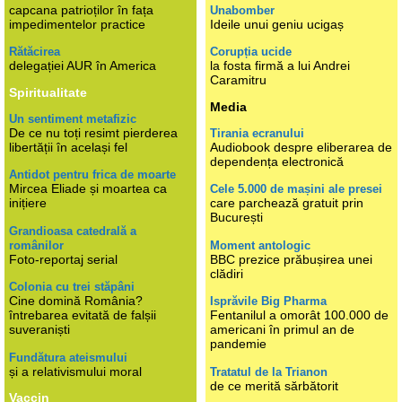
capcana patrioților în fața
Unabomber
impedimentelor practice
Ideile unui geniu ucigaș
Rătăcirea
Corupția ucide
delegației AUR în America
la fosta firmă a lui Andrei
Caramitru
Spiritualitate
Media
Un sentiment metafizic
De ce nu toți resimt pierderea
Tirania ecranului
libertății în același fel
Audiobook despre eliberarea de
dependența electronică
Antidot pentru frica de moarte
Mircea Eliade și moartea ca
Cele 5.000 de mașini ale presei
inițiere
care parchează gratuit prin
București
Grandioasa catedrală a
românilor
Moment antologic
Foto-reportaj serial
BBC prezice prăbușirea unei
clădiri
Colonia cu trei stăpâni
Cine domină România?
Isprăvile Big Pharma
întrebarea evitată de falșii
Fentanilul a omorât 100.000 de
suveraniști
americani în primul an de
pandemie
Fundătura ateismului
și a relativismului moral
Tratatul de la Trianon
de ce merită sărbătorit
Vaccin