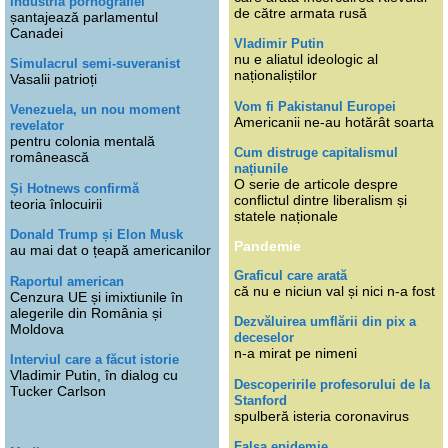
Industria pornografiei
de către armata rusă
șantajează parlamentul
Canadei
Vladimir Putin
nu e aliatul ideologic al
Simulacrul semi-suveranist
naționaliștilor
Vasalii patrioți
Vom fi Pakistanul Europei
Venezuela, un nou moment
Americanii ne-au hotărât soarta
revelator
pentru colonia mentală
Cum distruge capitalismul
românească
națiunile
O serie de articole despre
Și Hotnews confirmă
conflictul dintre liberalism și
teoria înlocuirii
statele naționale
Donald Trump și Elon Musk
Pandemie
au mai dat o țeapă americanilor
Graficul care arată
Raportul american
că nu e niciun val și nici n-a fost
Cenzura UE și imixtiunile în
alegerile din România și
Dezvăluirea umflării din pix a
Moldova
deceselor
n-a mirat pe nimeni
Interviul care a făcut istorie
Vladimir Putin, în dialog cu
Descoperirile profesorului de la
Tucker Carlson
Stanford
spulberă isteria coronavirus
Falsa epidemie