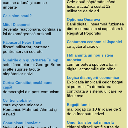
Cele două săptămâni când
cum se adună și cum se
fiecare „caz” a costat 12
împarte
milioane de dolari
Ce e sionismul?
Opțiunea Omarova
Banii digitali înseamnă fuziunea
Mitul Diasporei
dintre comunism și capitalism în
devenită reacționară, contină să
Registrul Poporului
își dezamăgească artizanii
Capturarea economiei Japoniei
Păpușarul Peter Thiel
cu ajutorul crizelor
filosof, miliardar, partener
pentru servicii secrete
FMI anunță un nou sistem
monetar
Numirile din guvernarea Trump
cum ar putea spulbera banii
șeful finanțelor lui George Soros
digitali economiile din bănci
și alte suprize făcute
alegătorilor naivi
Logica distrugerii economice
Explicația implicării celor bogați
Curtea Constituțională pune
și puternici în demolarea
capăt
controlată a sistemului care i-a
democrației din post-comunism
făcut așa
Cei trei ciobănei
Bogații lumii
care exportă mioarele
mai bogați cu 10 trilioane de $
României: Mahmud, Ahmad și
de la începutul crizei
Aswad
Omul transformat în marfă
Comunismul sovietic
chiar și săracii pot fi sursă de
Gulagul și bancherii, care l-au