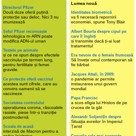
Lumea nouă
Directorul Pfizer
Două doze oferă puțină
Identitatea biometrică
protecție sau deloc. Nici 3 nu
va fi necesară repornirii
imunizează
economiei, spune Tony Blair
Șeful Pfizer recunoaște
Albert Bourla despre cipul pe
tehnologica m-ARN poate
care îl înghiți
modifica ADN-ul uman
și transmite dacă ți-ai luat
tratamentul
Testele pe animale
și ce ne spun despre efectele
Era nevoie de o femeie frumoasă
vaccinului pe termen lung,
Să învețe omul contemporan să
pentru fertilitate și femei
fie bărbat
gravide.
Jacques Attali, în 2009:
o pandemie ar permite
Ce protecție oferă vaccinul
acestea sunt cifrele, care au
instaurarea unui guvern
convins oamenii să se
mondial
vaccineze
Papa Francisc
a scos efigia lui Hristos de pe
Societatea controlului
operațiunea corona, răscoalele
crucea de la gât
rasiale, piese într-o tranziție
Alexandr Soljenițîn despre
postmodernă
Situația evreilor în Imperiul
Țarist
Școala de acasă
interzisă de Macron pentru a
Cazurile cele mai suspecte