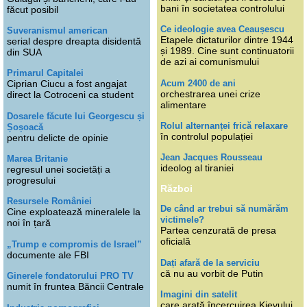
bani în societatea controlului
făcut posibil
Ce ideologie avea Ceaușescu
Suveranismul american
Etapele dictaturilor dintre 1944
serial despre dreapta disidentă
și 1989. Cine sunt continuatorii
din SUA
de azi ai comunismului
Primarul Capitalei
Acum 2400 de ani
Ciprian Ciucu a fost angajat
orchestrarea unei crize
direct la Cotroceni ca student
alimentare
Dosarele făcute lui Georgescu și
Rolul alternanței frică relaxare
Șoșoacă
în controlul populației
pentru delicte de opinie
Jean Jacques Rousseau
Marea Britanie
ideolog al tiraniei
regresul unei societăți a
progresului
Război
Resursele României
De când ar trebui să numărăm
Cine exploatează mineralele la
victimele?
noi în țară
Partea cenzurată de presa
oficială
„Trump e compromis de Israel”
documente ale FBI
Dați afară de la serviciu
că nu au vorbit de Putin
Ginerele fondatorului PRO TV
numit în fruntea Băncii Centrale
Imagini din satelit
care arată încercuirea Kievului