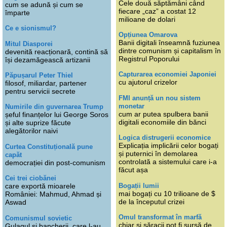
Cele două săptămâni când
cum se adună și cum se
fiecare „caz” a costat 12
împarte
milioane de dolari
Ce e sionismul?
Opțiunea Omarova
Banii digitali înseamnă fuziunea
Mitul Diasporei
dintre comunism și capitalism în
devenită reacționară, contină să
Registrul Poporului
își dezamăgească artizanii
Capturarea economiei Japoniei
Păpușarul Peter Thiel
cu ajutorul crizelor
filosof, miliardar, partener
pentru servicii secrete
FMI anunță un nou sistem
monetar
Numirile din guvernarea Trump
cum ar putea spulbera banii
șeful finanțelor lui George Soros
digitali economiile din bănci
și alte suprize făcute
alegătorilor naivi
Logica distrugerii economice
Explicația implicării celor bogați
Curtea Constituțională pune
și puternici în demolarea
capăt
controlată a sistemului care i-a
democrației din post-comunism
făcut așa
Cei trei ciobănei
Bogații lumii
care exportă mioarele
mai bogați cu 10 trilioane de $
României: Mahmud, Ahmad și
de la începutul crizei
Aswad
Omul transformat în marfă
Comunismul sovietic
chiar și săracii pot fi sursă de
Gulagul și bancherii, care l-au