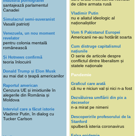
Industria pornografiei
de către armata rusă
șantajează parlamentul
Canadei
Vladimir Putin
nu e aliatul ideologic al
Simulacrul semi-suveranist
naționaliștilor
Vasalii patrioți
Vom fi Pakistanul Europei
Venezuela, un nou moment
Americanii ne-au hotărât soarta
revelator
pentru colonia mentală
Cum distruge capitalismul
românească
națiunile
O serie de articole despre
Și Hotnews confirmă
conflictul dintre liberalism și
teoria înlocuirii
statele naționale
Donald Trump și Elon Musk
Pandemie
au mai dat o țeapă americanilor
Graficul care arată
Raportul american
că nu e niciun val și nici n-a fost
Cenzura UE și imixtiunile în
alegerile din România și
Dezvăluirea umflării din pix a
Moldova
deceselor
n-a mirat pe nimeni
Interviul care a făcut istorie
Vladimir Putin, în dialog cu
Descoperirile profesorului de la
Tucker Carlson
Stanford
spulberă isteria coronavirus
Falsa epidemie