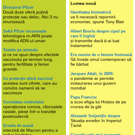
Lumea nouă
Directorul Pfizer
Două doze oferă puțină
Identitatea biometrică
protecție sau deloc. Nici 3 nu
va fi necesară repornirii
imunizează
economiei, spune Tony Blair
Șeful Pfizer recunoaște
Albert Bourla despre cipul pe
tehnologica m-ARN poate
care îl înghiți
modifica ADN-ul uman
și transmite dacă ți-ai luat
tratamentul
Testele pe animale
și ce ne spun despre efectele
Era nevoie de o femeie frumoasă
vaccinului pe termen lung,
Să învețe omul contemporan să
pentru fertilitate și femei
fie bărbat
gravide.
Jacques Attali, în 2009:
o pandemie ar permite
Ce protecție oferă vaccinul
acestea sunt cifrele, care au
instaurarea unui guvern
convins oamenii să se
mondial
vaccineze
Papa Francisc
a scos efigia lui Hristos de pe
Societatea controlului
operațiunea corona, răscoalele
crucea de la gât
rasiale, piese într-o tranziție
Alexandr Soljenițîn despre
postmodernă
Situația evreilor în Imperiul
Țarist
Școala de acasă
interzisă de Macron pentru a
Cazurile cele mai suspecte