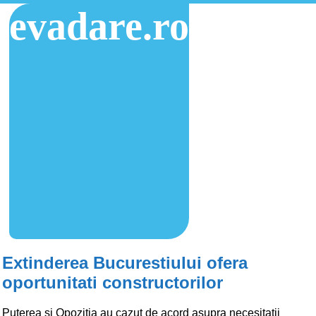
evadare.ro
Extinderea Bucurestiului ofera
oportunitati constructorilor
Puterea si Opozitia au cazut de acord asupra necesitatii