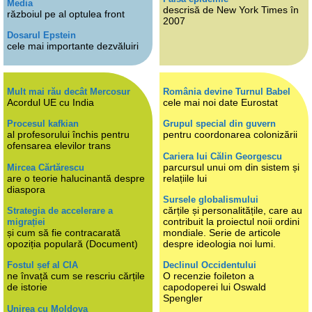
Media
descrisă de New York Times în
războiul pe al optulea front
2007
Dosarul Epstein
cele mai importante dezvăluiri
Mult mai rău decât Mercosur
România devine Turnul Babel
Acordul UE cu India
cele mai noi date Eurostat
Procesul kafkian
Grupul special din guvern
al profesorului închis pentru
pentru coordonarea colonizării
ofensarea elevilor trans
Cariera lui Călin Georgescu
parcursul unui om din sistem și
Mircea Cărtărescu
are o teorie halucinantă despre
relațiile lui
diaspora
Sursele globalismului
cărțile și personalitățile, care au
Strategia de accelerare a
contribuit la proiectul noii ordini
migrației
și cum să fie contracarată
mondiale. Serie de articole
opoziția populară (Document)
despre ideologia noi lumi.
Fostul șef al CIA
Declinul Occidentului
ne învață cum se rescriu cărțile
O recenzie foileton a
de istorie
capodoperei lui Oswald
Spengler
Unirea cu Moldova