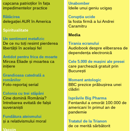
capcana patrioților în fața
Unabomber
impedimentelor practice
Ideile unui geniu ucigaș
Rătăcirea
Corupția ucide
delegației AUR în America
la fosta firmă a lui Andrei
Caramitru
Spiritualitate
Media
Un sentiment metafizic
De ce nu toți resimt pierderea
Tirania ecranului
libertății în același fel
Audiobook despre eliberarea de
dependența electronică
Antidot pentru frica de moarte
Mircea Eliade și moartea ca
Cele 5.000 de mașini ale presei
inițiere
care parchează gratuit prin
București
Grandioasa catedrală a
românilor
Moment antologic
Foto-reportaj serial
BBC prezice prăbușirea unei
clădiri
Colonia cu trei stăpâni
Cine domină România?
Isprăvile Big Pharma
întrebarea evitată de falșii
Fentanilul a omorât 100.000 de
suveraniști
americani în primul an de
pandemie
Fundătura ateismului
și a relativismului moral
Tratatul de la Trianon
de ce merită sărbătorit
Vaccin