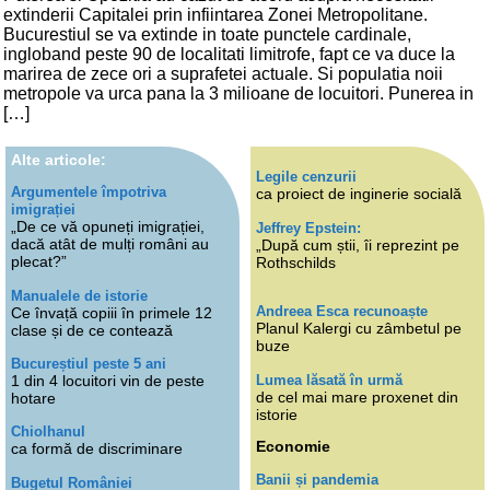
extinderii Capitalei prin infiintarea Zonei Metropolitane.
Bucurestiul se va extinde in toate punctele cardinale,
ingloband peste 90 de localitati limitrofe, fapt ce va duce la
marirea de zece ori a suprafetei actuale. Si populatia noii
metropole va urca pana la 3 milioane de locuitori. Punerea in
[…]
Alte articole:
Legile cenzurii
Argumentele împotriva
ca proiect de inginerie socială
imigrației
„De ce vă opuneți imigrației,
Jeffrey Epstein:
dacă atât de mulți români au
„După cum știi, îi reprezint pe
plecat?”
Rothschilds
Manualele de istorie
Andreea Esca recunoaște
Ce învață copiii în primele 12
Planul Kalergi cu zâmbetul pe
clase și de ce contează
buze
Bucureștiul peste 5 ani
Lumea lăsată în urmă
1 din 4 locuitori vin de peste
de cel mai mare proxenet din
hotare
istorie
Chiolhanul
Economie
ca formă de discriminare
Banii și pandemia
Bugetul României