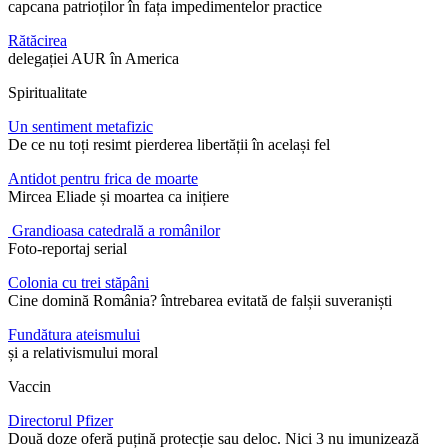
capcana patrioților în fața impedimentelor practice
Rătăcirea
delegației AUR în America
Spiritualitate
Un sentiment metafizic
De ce nu toți resimt pierderea libertății în același fel
Antidot pentru frica de moarte
Mircea Eliade și moartea ca inițiere
Grandioasa catedrală a românilor
Foto-reportaj serial
Colonia cu trei stăpâni
Cine domină România? întrebarea evitată de falșii suveraniști
Fundătura ateismului
și a relativismului moral
Vaccin
Directorul Pfizer
Două doze oferă puțină protecție sau deloc. Nici 3 nu imunizează