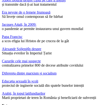
Albert Bourla despre cipul pe care îl înghiți
și transmite dacă ți-ai luat tratamentul
Era nevoie de o femeie frumoasă
Să învețe omul contemporan să fie bărbat
Jacques Attali, în 2009:
o pandemie ar permite instaurarea unui guvern mondial
Papa Francisc
a scos efigia lui Hristos de pe crucea de la gât
Alexandr Soljenițîn despre
Situația evreilor în Imperiul Țarist
Cazurile cele mai suspecte
centralizarea primelor 800 de decese atribuite covidului
Diferența dintre marxism și socialism
Educația sexuală în școli
proiectul de inginerie socială din spatele bunelor intenții
Arabii, în topul latifundiarilor
Marii proprietari de teren în România și beneficiarii de subvenții