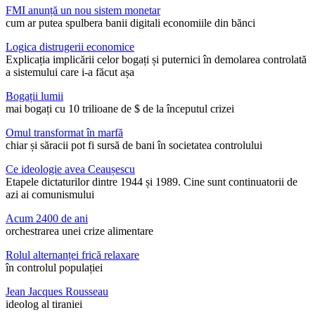
FMI anunță un nou sistem monetar
cum ar putea spulbera banii digitali economiile din bănci
Logica distrugerii economice
Explicația implicării celor bogați și puternici în demolarea controlată
a sistemului care i-a făcut așa
Bogații lumii
mai bogați cu 10 trilioane de $ de la începutul crizei
Omul transformat în marfă
chiar și săracii pot fi sursă de bani în societatea controlului
Ce ideologie avea Ceaușescu
Etapele dictaturilor dintre 1944 și 1989. Cine sunt continuatorii de
azi ai comunismului
Acum 2400 de ani
orchestrarea unei crize alimentare
Rolul alternanței frică relaxare
în controlul populației
Jean Jacques Rousseau
ideolog al tiraniei