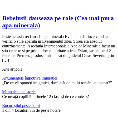
Bebelusii danseaza pe role (Cea mai pura
apa minerala)
Peste aceasta reclama la apa minerala Evian am dat incercand sa
verific o stire aparuta in Evenimentul zilei. Stirea era absolut
entuziasmanta: Asociatia Internationala a Apelor Minerale a facut nu
stiu ce teste si pe primul loc ca puritate a iesit Evian, iar pe locul 2
Perenna Premier, produsa intr-un sat din judetul Caras-Severin, prin
[…]
Alte articole:
Argumentele împotriva imigrației
„De ce vă opuneți imigrației, dacă atât de mulți români au plecat?”
Manualele de istorie
Ce învață copiii în primele 12 clase și de ce contează
Bucureștiul peste 5 ani
1 din 4 locuitori vin de peste hotare