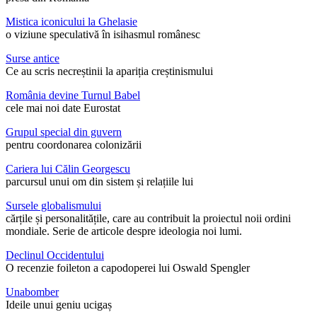
Mistica iconicului la Ghelasie
o viziune speculativă în isihasmul românesc
Surse antice
Ce au scris necreștinii la apariția creștinismului
România devine Turnul Babel
cele mai noi date Eurostat
Grupul special din guvern
pentru coordonarea colonizării
Cariera lui Călin Georgescu
parcursul unui om din sistem și relațiile lui
Sursele globalismului
cărțile și personalitățile, care au contribuit la proiectul noii ordini
mondiale. Serie de articole despre ideologia noi lumi.
Declinul Occidentului
O recenzie foileton a capodoperei lui Oswald Spengler
Unabomber
Ideile unui geniu ucigaș