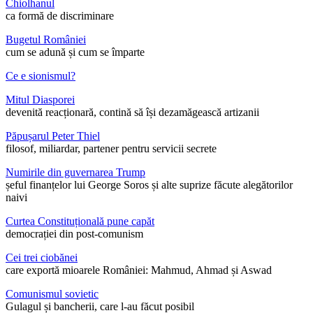
Chiolhanul
ca formă de discriminare
Bugetul României
cum se adună și cum se împarte
Ce e sionismul?
Mitul Diasporei
devenită reacționară, contină să își dezamăgească artizanii
Păpușarul Peter Thiel
filosof, miliardar, partener pentru servicii secrete
Numirile din guvernarea Trump
șeful finanțelor lui George Soros și alte suprize făcute alegătorilor
naivi
Curtea Constituțională pune capăt
democrației din post-comunism
Cei trei ciobănei
care exportă mioarele României: Mahmud, Ahmad și Aswad
Comunismul sovietic
Gulagul și bancherii, care l-au făcut posibil