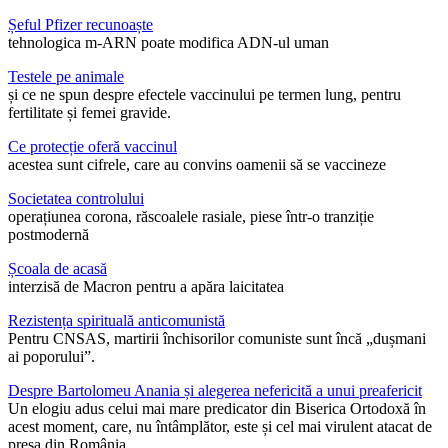
Șeful Pfizer recunoaște
tehnologica m-ARN poate modifica ADN-ul uman
Testele pe animale
și ce ne spun despre efectele vaccinului pe termen lung, pentru
fertilitate și femei gravide.
Ce protecție oferă vaccinul
acestea sunt cifrele, care au convins oamenii să se vaccineze
Societatea controlului
operațiunea corona, răscoalele rasiale, piese într-o tranziție
postmodernă
Școala de acasă
interzisă de Macron pentru a apăra laicitatea
Rezistența spirituală anticomunistă
Pentru CNSAS, martirii închisorilor comuniste sunt încă „dușmani
ai poporului”.
Despre Bartolomeu Anania și alegerea nefericită a unui preafericit
Un elogiu adus celui mai mare predicator din Biserica Ortodoxă în
acest moment, care, nu întâmplător, este și cel mai virulent atacat de
presa din România