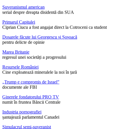
Suveranismul american
serial despre dreapta disidentă din SUA
Primarul Capitalei
Ciprian Ciucu a fost angajat direct la Cotroceni ca student
Dosarele făcute lui Georgescu și Șoșoacă
pentru delicte de opinie
Marea Britanie
regresul unei societăți a progresului
Resursele României
Cine exploatează mineralele la noi în țară
„Trump e compromis de Israel”
documente ale FBI
Ginerele fondatorului PRO TV
numit în fruntea Băncii Centrale
Industria pornografiei
șantajează parlamentul Canadei
Simulacrul semi-suveranist