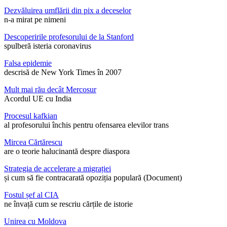
Dezvăluirea umflării din pix a deceselor
n-a mirat pe nimeni
Descoperirile profesorului de la Stanford
spulberă isteria coronavirus
Falsa epidemie
descrisă de New York Times în 2007
Mult mai rău decât Mercosur
Acordul UE cu India
Procesul kafkian
al profesorului închis pentru ofensarea elevilor trans
Mircea Cărtărescu
are o teorie halucinantă despre diaspora
Strategia de accelerare a migrației
și cum să fie contracarată opoziția populară (Document)
Fostul șef al CIA
ne învață cum se rescriu cărțile de istorie
Unirea cu Moldova