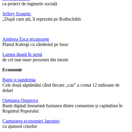
ca proiect de inginerie socială
Jeffrey Epstein:
„După cum știi, îi reprezint pe Rothschilds
Andreea Esca recunoaște
Planul Kalergi cu zâmbetul pe buze
Lumea lăsată în urmă
de cel mai mare proxenet din istorie
Economie
Banii și pandemia
Cele două săptămâni când fiecare „caz” a costat 12 milioane de
dolari
Opțiunea Omarova
Banii digitali înseamnă fuziunea dintre comunism și capitalism în
Registrul Poporului
Capturarea economiei Japoniei
cu ajutorul crizelor