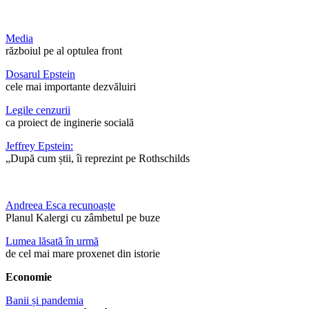
Media
războiul pe al optulea front
Dosarul Epstein
cele mai importante dezvăluiri
Legile cenzurii
ca proiect de inginerie socială
Jeffrey Epstein:
„După cum știi, îi reprezint pe Rothschilds
Andreea Esca recunoaște
Planul Kalergi cu zâmbetul pe buze
Lumea lăsată în urmă
de cel mai mare proxenet din istorie
Economie
Banii și pandemia