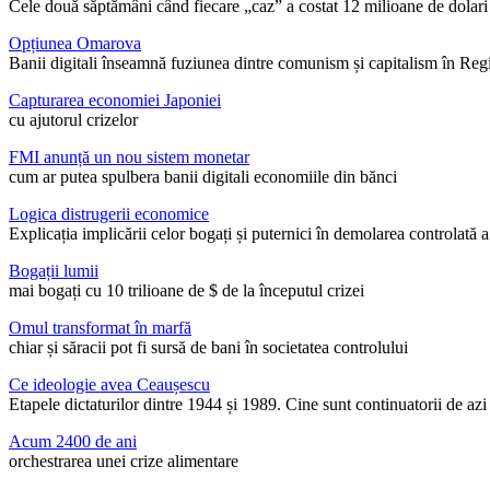
Cele două săptămâni când fiecare „caz” a costat 12 milioane de dolari
Opțiunea Omarova
Banii digitali înseamnă fuziunea dintre comunism și capitalism în Reg
Capturarea economiei Japoniei
cu ajutorul crizelor
FMI anunță un nou sistem monetar
cum ar putea spulbera banii digitali economiile din bănci
Logica distrugerii economice
Explicația implicării celor bogați și puternici în demolarea controlată a
Bogații lumii
mai bogați cu 10 trilioane de $ de la începutul crizei
Omul transformat în marfă
chiar și săracii pot fi sursă de bani în societatea controlului
Ce ideologie avea Ceaușescu
Etapele dictaturilor dintre 1944 și 1989. Cine sunt continuatorii de az
Acum 2400 de ani
orchestrarea unei crize alimentare