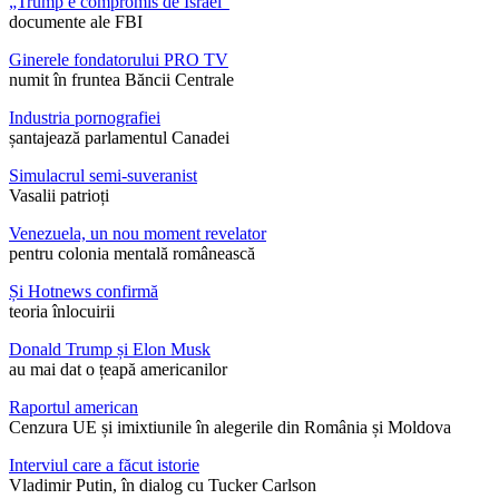
„Trump e compromis de Israel”
documente ale FBI
Ginerele fondatorului PRO TV
numit în fruntea Băncii Centrale
Industria pornografiei
șantajează parlamentul Canadei
Simulacrul semi-suveranist
Vasalii patrioți
Venezuela, un nou moment revelator
pentru colonia mentală românească
Și Hotnews confirmă
teoria înlocuirii
Donald Trump și Elon Musk
au mai dat o țeapă americanilor
Raportul american
Cenzura UE și imixtiunile în alegerile din România și Moldova
Interviul care a făcut istorie
Vladimir Putin, în dialog cu Tucker Carlson