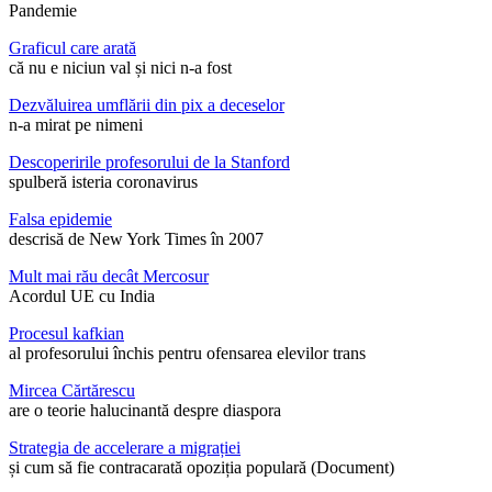
Pandemie
Graficul care arată
că nu e niciun val și nici n-a fost
Dezvăluirea umflării din pix a deceselor
n-a mirat pe nimeni
Descoperirile profesorului de la Stanford
spulberă isteria coronavirus
Falsa epidemie
descrisă de New York Times în 2007
Mult mai rău decât Mercosur
Acordul UE cu India
Procesul kafkian
al profesorului închis pentru ofensarea elevilor trans
Mircea Cărtărescu
are o teorie halucinantă despre diaspora
Strategia de accelerare a migrației
și cum să fie contracarată opoziția populară (Document)