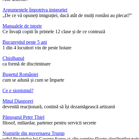
Argumentele împotriva imigrației
„De ce vă opuneți imigrației, dacă atât de mulți români au plecat?”
Manualele de istorie
Ce învață copiii în primele 12 clase și de ce contează
Bucureștiul peste 5 ani
1 din 4 locuitori vin de peste hotare
Chiolhanul
ca formă de discriminare
Bugetul României
cum se adună și cum se împarte
Ce e sionismul?
Mitul Diasporei
devenită reacționară, contină să își dezamăgească artizanii
Păpușarul Peter Thiel
filosof, miliardar, partener pentru servicii secrete
Numirile din guvernarea Trump
șeful finanțelor lui George Soros și alte suprize făcute alegătorilor nai