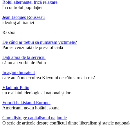
Rolul alternanței frică relaxare
în controlul populației
Jean Jacques Rousseau
ideolog al tiraniei
Război
De când ar trebui să numărăm victimele?
Partea cenzurată de presa oficială
Dați afară de la serviciu
că nu au vorbit de Putin
Imagini din satelit
care arată încercuirea Kievului de către armata rusă
Vladimir Putin
nu e aliatul ideologic al naționaliștilor
Vom fi Pakistanul Europei
Americanii ne-au hotărât soarta
Cum distruge capitalismul națiunile
O serie de articole despre conflictul dintre liberalism și statele național