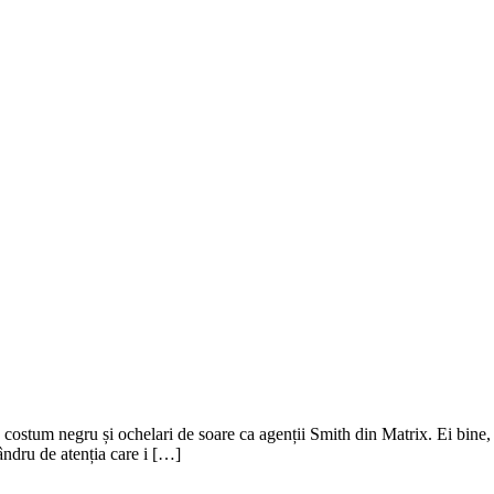
costum negru și ochelari de soare ca agenții Smith din Matrix. Ei bine, 
ândru de atenția care i […]