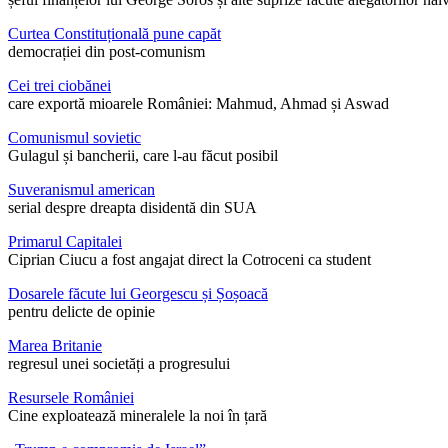
Curtea Constituțională pune capăt
democrației din post-comunism
Cei trei ciobănei
care exportă mioarele României: Mahmud, Ahmad și Aswad
Comunismul sovietic
Gulagul și bancherii, care l-au făcut posibil
Suveranismul american
serial despre dreapta disidentă din SUA
Primarul Capitalei
Ciprian Ciucu a fost angajat direct la Cotroceni ca student
Dosarele făcute lui Georgescu și Șoșoacă
pentru delicte de opinie
Marea Britanie
regresul unei societăți a progresului
Resursele României
Cine exploatează mineralele la noi în țară