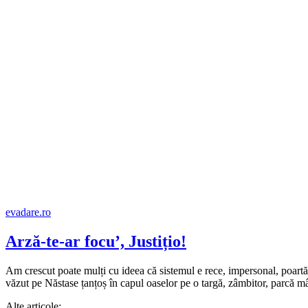
evadare.ro
Arză-te-ar focu’, Justițio!
Am crescut poate mulți cu ideea că sistemul e rece, impersonal, poartă 
văzut pe Năstase țanțoș în capul oaselor pe o targă, zâmbitor, parcă m
Alte articole: