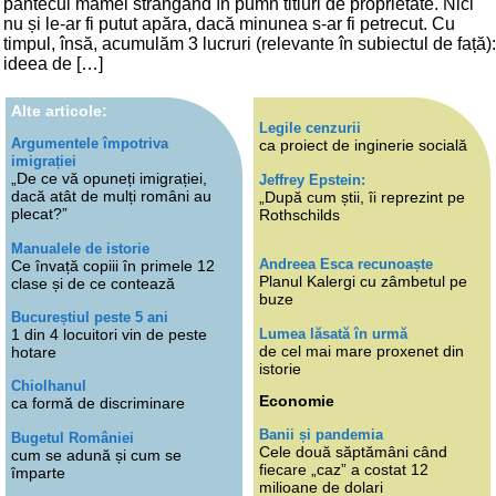
pântecul mamei strângând în pumn titluri de proprietate. Nici
nu și le-ar fi putut apăra, dacă minunea s-ar fi petrecut. Cu
timpul, însă, acumulăm 3 lucruri (relevante în subiectul de față):
ideea de […]
Alte articole:
Legile cenzurii
Argumentele împotriva
ca proiect de inginerie socială
imigrației
„De ce vă opuneți imigrației,
Jeffrey Epstein:
dacă atât de mulți români au
„După cum știi, îi reprezint pe
plecat?”
Rothschilds
Manualele de istorie
Andreea Esca recunoaște
Ce învață copiii în primele 12
Planul Kalergi cu zâmbetul pe
clase și de ce contează
buze
Bucureștiul peste 5 ani
Lumea lăsată în urmă
1 din 4 locuitori vin de peste
de cel mai mare proxenet din
hotare
istorie
Chiolhanul
Economie
ca formă de discriminare
Banii și pandemia
Bugetul României
Cele două săptămâni când
cum se adună și cum se
fiecare „caz” a costat 12
împarte
milioane de dolari