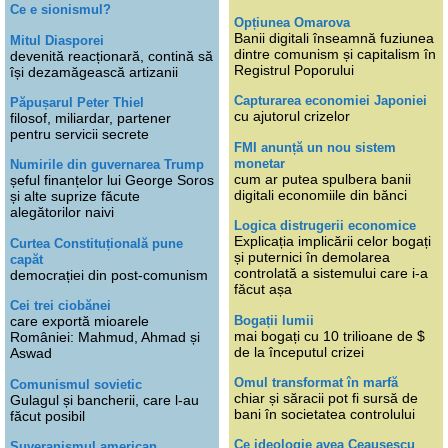
Ce e sionismul?
Opțiunea Omarova
Banii digitali înseamnă fuziunea
Mitul Diasporei
dintre comunism și capitalism în
devenită reacționară, contină să
Registrul Poporului
își dezamăgească artizanii
Capturarea economiei Japoniei
Păpușarul Peter Thiel
cu ajutorul crizelor
filosof, miliardar, partener
pentru servicii secrete
FMI anunță un nou sistem
monetar
Numirile din guvernarea Trump
cum ar putea spulbera banii
șeful finanțelor lui George Soros
digitali economiile din bănci
și alte suprize făcute
alegătorilor naivi
Logica distrugerii economice
Explicația implicării celor bogați
Curtea Constituțională pune
și puternici în demolarea
capăt
controlată a sistemului care i-a
democrației din post-comunism
făcut așa
Cei trei ciobănei
Bogații lumii
care exportă mioarele
mai bogați cu 10 trilioane de $
României: Mahmud, Ahmad și
de la începutul crizei
Aswad
Omul transformat în marfă
Comunismul sovietic
chiar și săracii pot fi sursă de
Gulagul și bancherii, care l-au
bani în societatea controlului
făcut posibil
Ce ideologie avea Ceaușescu
Suveranismul american