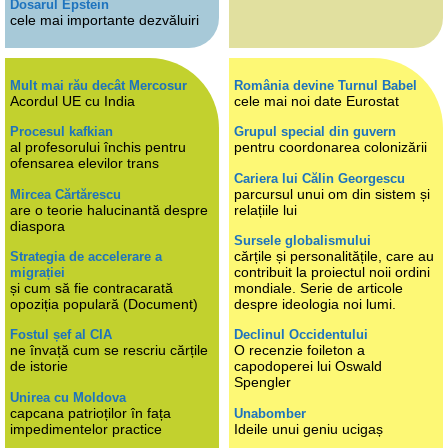
Dosarul Epstein
cele mai importante dezvăluiri
Mult mai rău decât Mercosur
România devine Turnul Babel
Acordul UE cu India
cele mai noi date Eurostat
Procesul kafkian
Grupul special din guvern
al profesorului închis pentru
pentru coordonarea colonizării
ofensarea elevilor trans
Cariera lui Călin Georgescu
parcursul unui om din sistem și
Mircea Cărtărescu
are o teorie halucinantă despre
relațiile lui
diaspora
Sursele globalismului
cărțile și personalitățile, care au
Strategia de accelerare a
contribuit la proiectul noii ordini
migrației
și cum să fie contracarată
mondiale. Serie de articole
opoziția populară (Document)
despre ideologia noi lumi.
Fostul șef al CIA
Declinul Occidentului
ne învață cum se rescriu cărțile
O recenzie foileton a
de istorie
capodoperei lui Oswald
Spengler
Unirea cu Moldova
capcana patrioților în fața
Unabomber
impedimentelor practice
Ideile unui geniu ucigaș