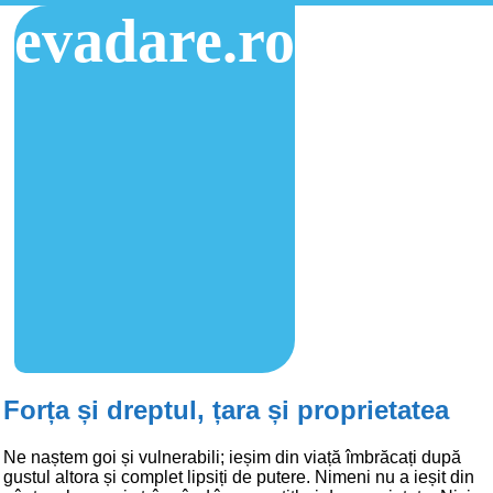
evadare.ro
Forța și dreptul, țara și proprietatea
Ne naștem goi și vulnerabili; ieșim din viață îmbrăcați după
gustul altora și complet lipsiți de putere. Nimeni nu a ieșit din