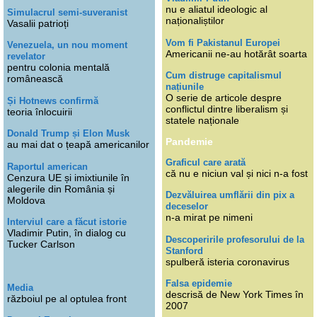
nu e aliatul ideologic al
Simulacrul semi-suveranist
naționaliștilor
Vasalii patrioți
Vom fi Pakistanul Europei
Venezuela, un nou moment
Americanii ne-au hotărât soarta
revelator
pentru colonia mentală
Cum distruge capitalismul
românească
națiunile
O serie de articole despre
Și Hotnews confirmă
conflictul dintre liberalism și
teoria înlocuirii
statele naționale
Donald Trump și Elon Musk
Pandemie
au mai dat o țeapă americanilor
Graficul care arată
Raportul american
că nu e niciun val și nici n-a fost
Cenzura UE și imixtiunile în
alegerile din România și
Dezvăluirea umflării din pix a
Moldova
deceselor
n-a mirat pe nimeni
Interviul care a făcut istorie
Vladimir Putin, în dialog cu
Descoperirile profesorului de la
Tucker Carlson
Stanford
spulberă isteria coronavirus
Falsa epidemie
Media
descrisă de New York Times în
războiul pe al optulea front
2007