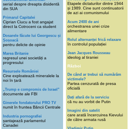
Etapele dictaturilor dintre 1944
serial despre dreapta disidentă
și 1989. Cine sunt continuatorii
din SUA
de azi ai comunismului
Primarul Capitalei
Acum 2400 de ani
Ciprian Ciucu a fost angajat
orchestrarea unei crize
direct la Cotroceni ca student
alimentare
Dosarele făcute lui Georgescu și
Rolul alternanței frică relaxare
Șoșoacă
în controlul populației
pentru delicte de opinie
Jean Jacques Rousseau
Marea Britanie
ideolog al tiraniei
regresul unei societăți a
progresului
Război
Resursele României
De când ar trebui să numărăm
Cine exploatează mineralele la
victimele?
noi în țară
Partea cenzurată de presa
oficială
„Trump e compromis de Israel”
documente ale FBI
Dați afară de la serviciu
că nu au vorbit de Putin
Ginerele fondatorului PRO TV
numit în fruntea Băncii Centrale
Imagini din satelit
care arată încercuirea Kievului
Industria pornografiei
de către armata rusă
șantajează parlamentul
Canadei
Vladimir Putin