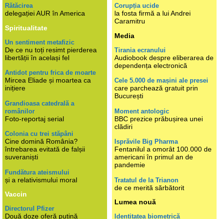
Rătăcirea
Corupția ucide
delegației AUR în America
la fosta firmă a lui Andrei
Caramitru
Spiritualitate
Media
Un sentiment metafizic
De ce nu toți resimt pierderea
Tirania ecranului
libertății în același fel
Audiobook despre eliberarea de
dependența electronică
Antidot pentru frica de moarte
Mircea Eliade și moartea ca
Cele 5.000 de mașini ale presei
inițiere
care parchează gratuit prin
București
Grandioasa catedrală a
românilor
Moment antologic
Foto-reportaj serial
BBC prezice prăbușirea unei
clădiri
Colonia cu trei stăpâni
Cine domină România?
Isprăvile Big Pharma
întrebarea evitată de falșii
Fentanilul a omorât 100.000 de
suveraniști
americani în primul an de
pandemie
Fundătura ateismului
și a relativismului moral
Tratatul de la Trianon
de ce merită sărbătorit
Vaccin
Lumea nouă
Directorul Pfizer
Două doze oferă puțină
Identitatea biometrică