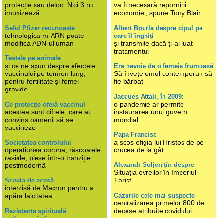
protecție sau deloc. Nici 3 nu
va fi necesară repornirii
imunizează
economiei, spune Tony Blair
Șeful Pfizer recunoaște
Albert Bourla despre cipul pe
tehnologica m-ARN poate
care îl înghiți
modifica ADN-ul uman
și transmite dacă ți-ai luat
tratamentul
Testele pe animale
și ce ne spun despre efectele
Era nevoie de o femeie frumoasă
vaccinului pe termen lung,
Să învețe omul contemporan să
pentru fertilitate și femei
fie bărbat
gravide.
Jacques Attali, în 2009:
o pandemie ar permite
Ce protecție oferă vaccinul
acestea sunt cifrele, care au
instaurarea unui guvern
convins oamenii să se
mondial
vaccineze
Papa Francisc
a scos efigia lui Hristos de pe
Societatea controlului
operațiunea corona, răscoalele
crucea de la gât
rasiale, piese într-o tranziție
Alexandr Soljenițîn despre
postmodernă
Situația evreilor în Imperiul
Țarist
Școala de acasă
interzisă de Macron pentru a
Cazurile cele mai suspecte
apăra laicitatea
centralizarea primelor 800 de
decese atribuite covidului
Rezistența spirituală