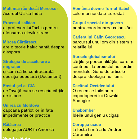
Mult mai rău decât Mercosur
România devine Turnul Babel
Acordul UE cu India
cele mai noi date Eurostat
Procesul kafkian
Grupul special din guvern
al profesorului închis pentru
pentru coordonarea colonizării
ofensarea elevilor trans
Cariera lui Călin Georgescu
parcursul unui om din sistem și
Mircea Cărtărescu
are o teorie halucinantă despre
relațiile lui
diaspora
Sursele globalismului
cărțile și personalitățile, care au
Strategia de accelerare a
contribuit la proiectul noii ordini
migrației
și cum să fie contracarată
mondiale. Serie de articole
opoziția populară (Document)
despre ideologia noi lumi.
Fostul șef al CIA
Declinul Occidentului
ne învață cum se rescriu cărțile
O recenzie foileton a
de istorie
capodoperei lui Oswald
Spengler
Unirea cu Moldova
capcana patrioților în fața
Unabomber
impedimentelor practice
Ideile unui geniu ucigaș
Rătăcirea
Corupția ucide
delegației AUR în America
la fosta firmă a lui Andrei
Caramitru
Spiritualitate