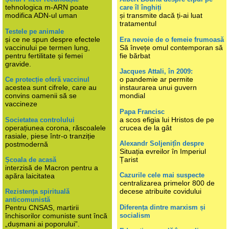
tehnologica m-ARN poate
care îl înghiți
modifica ADN-ul uman
și transmite dacă ți-ai luat
tratamentul
Testele pe animale
și ce ne spun despre efectele
Era nevoie de o femeie frumoasă
vaccinului pe termen lung,
Să învețe omul contemporan să
pentru fertilitate și femei
fie bărbat
gravide.
Jacques Attali, în 2009:
o pandemie ar permite
Ce protecție oferă vaccinul
acestea sunt cifrele, care au
instaurarea unui guvern
convins oamenii să se
mondial
vaccineze
Papa Francisc
a scos efigia lui Hristos de pe
Societatea controlului
operațiunea corona, răscoalele
crucea de la gât
rasiale, piese într-o tranziție
Alexandr Soljenițîn despre
postmodernă
Situația evreilor în Imperiul
Țarist
Școala de acasă
interzisă de Macron pentru a
Cazurile cele mai suspecte
apăra laicitatea
centralizarea primelor 800 de
decese atribuite covidului
Rezistența spirituală
anticomunistă
Diferența dintre marxism și
Pentru CNSAS, martirii
socialism
închisorilor comuniste sunt încă
„dușmani ai poporului”.