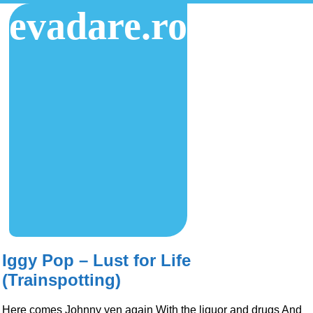
evadare.ro
Iggy Pop – Lust for Life
(Trainspotting)
Here comes Johnny yen again With the liquor and drugs And