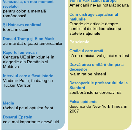
Vom fi Pakistanul Europei
Venezuela, un nou moment
Americanii ne-au hotărât soarta
revelator
pentru colonia mentală
Cum distruge capitalismul
românească
națiunile
O serie de articole despre
Și Hotnews confirmă
conflictul dintre liberalism și
teoria înlocuirii
statele naționale
Donald Trump și Elon Musk
Pandemie
au mai dat o țeapă americanilor
Graficul care arată
Raportul american
că nu e niciun val și nici n-a fost
Cenzura UE și imixtiunile în
alegerile din România și
Dezvăluirea umflării din pix a
Moldova
deceselor
n-a mirat pe nimeni
Interviul care a făcut istorie
Vladimir Putin, în dialog cu
Descoperirile profesorului de la
Tucker Carlson
Stanford
spulberă isteria coronavirus
Falsa epidemie
Media
descrisă de New York Times în
războiul pe al optulea front
2007
Dosarul Epstein
cele mai importante dezvăluiri