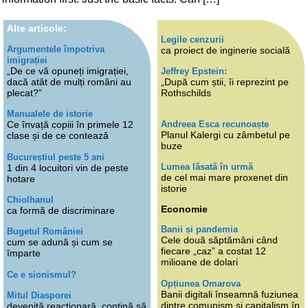
Alte articole:
Legile cenzurii
Argumentele împotriva
ca proiect de inginerie socială
imigrației
„De ce vă opuneți imigrației,
Jeffrey Epstein:
dacă atât de mulți români au
„După cum știi, îi reprezint pe
plecat?”
Rothschilds
Manualele de istorie
Andreea Esca recunoaște
Ce învață copiii în primele 12
Planul Kalergi cu zâmbetul pe
clase și de ce contează
buze
Bucureștiul peste 5 ani
Lumea lăsată în urmă
1 din 4 locuitori vin de peste
de cel mai mare proxenet din
hotare
istorie
Chiolhanul
Economie
ca formă de discriminare
Banii și pandemia
Bugetul României
Cele două săptămâni când
cum se adună și cum se
fiecare „caz” a costat 12
împarte
milioane de dolari
Ce e sionismul?
Opțiunea Omarova
Banii digitali înseamnă fuziunea
Mitul Diasporei
dintre comunism și capitalism în
devenită reacționară, contină să