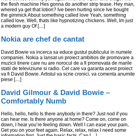
the flesh machine Hes gonna do another strip tease. Hey man,
whered ya get that lotion? Ive been hurting since Ive bought
the gimmick About something called love Yeah, something
called love. Well, thats like hypnotizing chickens. Well, Im just
a modern guy Of […]
Nokia are chef de cantat
David Bowie va incerca sa educe gustul publicului in numele
companiei. Nokia a lansat un proiect ambitios de promovare a
muzicii tinere care nu are norocul de a fi promovata de marile
statii de televiziune si radio. Cel care va garanta acest proiect
va fi David Bowie. Artistul va scrie cronici, va comenta anumite
piese […]
David Gilmour & David Bowie –
Comfortably Numb
Hello, hello, hello Is there anybody in there? Just nod if you
can hear me. Is there anyone at home? Come on, come on
down, I hear you’re feeling down. Well I can ease your pain,
Get you on your feet again. Relax, relax, relax I need some
information first. Just the basic facts. Can […]