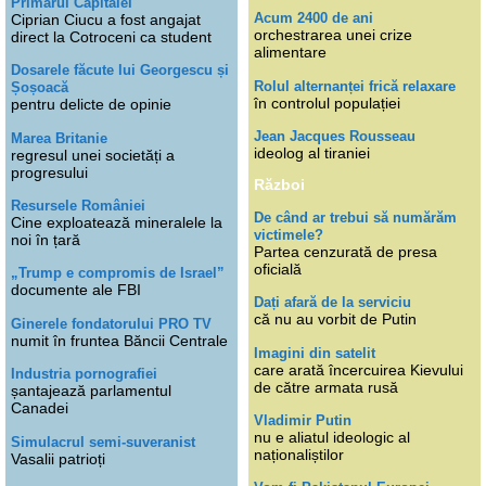
Primarul Capitalei
Acum 2400 de ani
Ciprian Ciucu a fost angajat
orchestrarea unei crize
direct la Cotroceni ca student
alimentare
Dosarele făcute lui Georgescu și
Rolul alternanței frică relaxare
Șoșoacă
în controlul populației
pentru delicte de opinie
Jean Jacques Rousseau
Marea Britanie
ideolog al tiraniei
regresul unei societăți a
progresului
Război
Resursele României
De când ar trebui să numărăm
Cine exploatează mineralele la
victimele?
noi în țară
Partea cenzurată de presa
oficială
„Trump e compromis de Israel”
documente ale FBI
Dați afară de la serviciu
că nu au vorbit de Putin
Ginerele fondatorului PRO TV
numit în fruntea Băncii Centrale
Imagini din satelit
care arată încercuirea Kievului
Industria pornografiei
de către armata rusă
șantajează parlamentul
Canadei
Vladimir Putin
nu e aliatul ideologic al
Simulacrul semi-suveranist
naționaliștilor
Vasalii patrioți