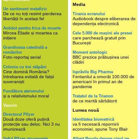
Media
Un sentiment metafizic
De ce nu toți resimt pierderea
Tirania ecranului
libertății în același fel
Audiobook despre eliberarea de
dependența electronică
Antidot pentru frica de moarte
Mircea Eliade și moartea ca
Cele 5.000 de mașini ale presei
inițiere
care parchează gratuit prin
București
Grandioasa catedrală a
românilor
Moment antologic
Foto-reportaj serial
BBC prezice prăbușirea unei
clădiri
Colonia cu trei stăpâni
Cine domină România?
Isprăvile Big Pharma
întrebarea evitată de falșii
Fentanilul a omorât 100.000 de
suveraniști
americani în primul an de
pandemie
Fundătura ateismului
și a relativismului moral
Tratatul de la Trianon
de ce merită sărbătorit
Vaccin
Lumea nouă
Directorul Pfizer
Două doze oferă puțină
Identitatea biometrică
protecție sau deloc. Nici 3 nu
va fi necesară repornirii
imunizează
economiei, spune Tony Blair
Șeful Pfizer recunoaște
Albert Bourla despre cipul pe