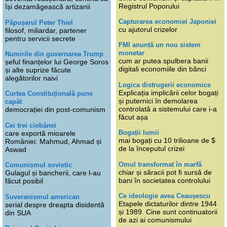
Registrul Poporului
își dezamăgească artizanii
Capturarea economiei Japoniei
Păpușarul Peter Thiel
cu ajutorul crizelor
filosof, miliardar, partener
pentru servicii secrete
FMI anunță un nou sistem
monetar
Numirile din guvernarea Trump
cum ar putea spulbera banii
șeful finanțelor lui George Soros
digitali economiile din bănci
și alte suprize făcute
alegătorilor naivi
Logica distrugerii economice
Explicația implicării celor bogați
Curtea Constituțională pune
și puternici în demolarea
capăt
controlată a sistemului care i-a
democrației din post-comunism
făcut așa
Cei trei ciobănei
Bogații lumii
care exportă mioarele
mai bogați cu 10 trilioane de $
României: Mahmud, Ahmad și
de la începutul crizei
Aswad
Omul transformat în marfă
Comunismul sovietic
chiar și săracii pot fi sursă de
Gulagul și bancherii, care l-au
bani în societatea controlului
făcut posibil
Ce ideologie avea Ceaușescu
Suveranismul american
Etapele dictaturilor dintre 1944
serial despre dreapta disidentă
și 1989. Cine sunt continuatorii
din SUA
de azi ai comunismului