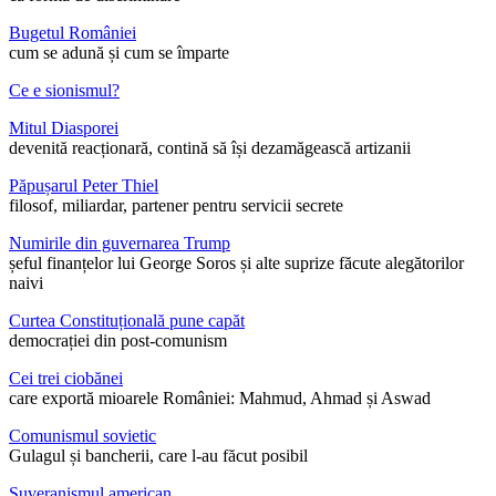
Bugetul României
cum se adună și cum se împarte
Ce e sionismul?
Mitul Diasporei
devenită reacționară, contină să își dezamăgească artizanii
Păpușarul Peter Thiel
filosof, miliardar, partener pentru servicii secrete
Numirile din guvernarea Trump
șeful finanțelor lui George Soros și alte suprize făcute alegătorilor
naivi
Curtea Constituțională pune capăt
democrației din post-comunism
Cei trei ciobănei
care exportă mioarele României: Mahmud, Ahmad și Aswad
Comunismul sovietic
Gulagul și bancherii, care l-au făcut posibil
Suveranismul american