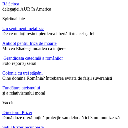
Rătăcirea
delegației AUR în America
Spiritualitate
Un sentiment metafizic
De ce nu toți resimt pierderea libertății în același fel
Antidot pentru frica de moarte
Mircea Eliade și moartea ca inițiere
Grandioasa catedrală a românilor
Foto-reportaj serial
Colonia cu trei stăpâni
Cine domină România? întrebarea evitată de falșii suveraniști
Fundătura ateismului
și a relativismului moral
Vaccin
Directorul Pfizer
Două doze oferă puțină protecție sau deloc. Nici 3 nu imunizează
Șeful Pfizer recunoaște