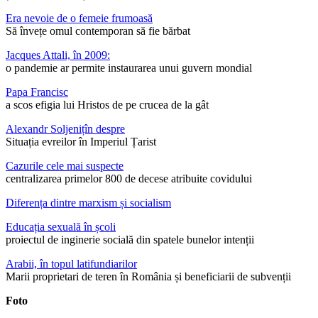
Era nevoie de o femeie frumoasă
Să învețe omul contemporan să fie bărbat
Jacques Attali, în 2009:
o pandemie ar permite instaurarea unui guvern mondial
Papa Francisc
a scos efigia lui Hristos de pe crucea de la gât
Alexandr Soljenițîn despre
Situația evreilor în Imperiul Țarist
Cazurile cele mai suspecte
centralizarea primelor 800 de decese atribuite covidului
Diferența dintre marxism și socialism
Educația sexuală în școli
proiectul de inginerie socială din spatele bunelor intenții
Arabii, în topul latifundiarilor
Marii proprietari de teren în România și beneficiarii de subvenții
Foto