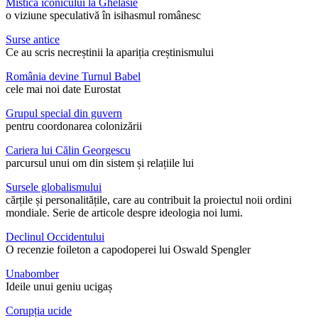
Mistica iconicului la Ghelasie
o viziune speculativă în isihasmul românesc
Surse antice
Ce au scris necreștinii la apariția creștinismului
România devine Turnul Babel
cele mai noi date Eurostat
Grupul special din guvern
pentru coordonarea colonizării
Cariera lui Călin Georgescu
parcursul unui om din sistem și relațiile lui
Sursele globalismului
cărțile și personalitățile, care au contribuit la proiectul noii ordini
mondiale. Serie de articole despre ideologia noi lumi.
Declinul Occidentului
O recenzie foileton a capodoperei lui Oswald Spengler
Unabomber
Ideile unui geniu ucigaș
Corupția ucide