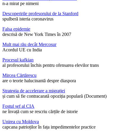
n-a mirat pe nimeni
Descoperirile profesorului de la Stanford
spulberă isteria coronavirus
Falsa epidemie
descrisă de New York Times în 2007
Mult mai rău decât Mercosur
Acordul UE cu India
Procesul kafkian
al profesorului închis pentru ofensarea elevilor trans
Mircea Cărtărescu
are o teorie halucinantă despre diaspora
Strategia de accelerare a migrației
și cum să fie contracarată opoziția populară (Document)
Fostul șef al CIA
ne învață cum se rescriu cărțile de istorie
Unirea cu Moldova
capcana patrioților în fața impedimentelor practice