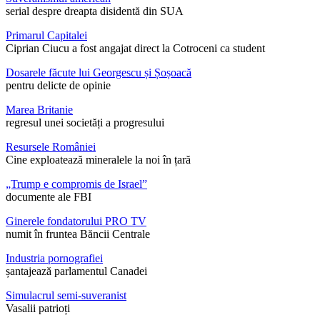
serial despre dreapta disidentă din SUA
Primarul Capitalei
Ciprian Ciucu a fost angajat direct la Cotroceni ca student
Dosarele făcute lui Georgescu și Șoșoacă
pentru delicte de opinie
Marea Britanie
regresul unei societăți a progresului
Resursele României
Cine exploatează mineralele la noi în țară
„Trump e compromis de Israel”
documente ale FBI
Ginerele fondatorului PRO TV
numit în fruntea Băncii Centrale
Industria pornografiei
șantajează parlamentul Canadei
Simulacrul semi-suveranist
Vasalii patrioți