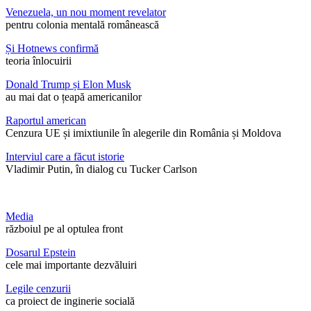
Venezuela, un nou moment revelator
pentru colonia mentală românească
Și Hotnews confirmă
teoria înlocuirii
Donald Trump și Elon Musk
au mai dat o țeapă americanilor
Raportul american
Cenzura UE și imixtiunile în alegerile din România și Moldova
Interviul care a făcut istorie
Vladimir Putin, în dialog cu Tucker Carlson
Media
războiul pe al optulea front
Dosarul Epstein
cele mai importante dezvăluiri
Legile cenzurii
ca proiect de inginerie socială