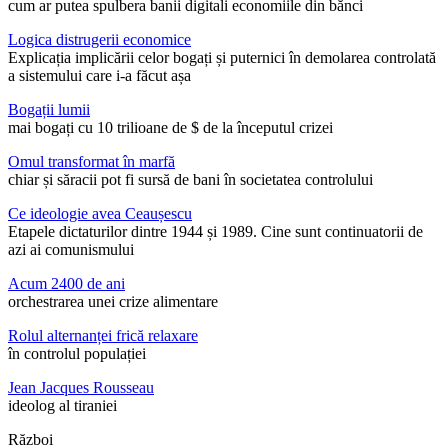
cum ar putea spulbera banii digitali economiile din bănci
Logica distrugerii economice
Explicația implicării celor bogați și puternici în demolarea controlată
a sistemului care i-a făcut așa
Bogații lumii
mai bogați cu 10 trilioane de $ de la începutul crizei
Omul transformat în marfă
chiar și săracii pot fi sursă de bani în societatea controlului
Ce ideologie avea Ceaușescu
Etapele dictaturilor dintre 1944 și 1989. Cine sunt continuatorii de
azi ai comunismului
Acum 2400 de ani
orchestrarea unei crize alimentare
Rolul alternanței frică relaxare
în controlul populației
Jean Jacques Rousseau
ideolog al tiraniei
Război