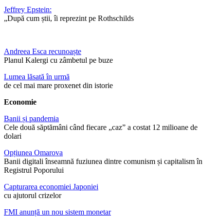
Jeffrey Epstein:
„După cum știi, îi reprezint pe Rothschilds
Andreea Esca recunoaște
Planul Kalergi cu zâmbetul pe buze
Lumea lăsată în urmă
de cel mai mare proxenet din istorie
Economie
Banii și pandemia
Cele două săptămâni când fiecare „caz” a costat 12 milioane de
dolari
Opțiunea Omarova
Banii digitali înseamnă fuziunea dintre comunism și capitalism în
Registrul Poporului
Capturarea economiei Japoniei
cu ajutorul crizelor
FMI anunță un nou sistem monetar