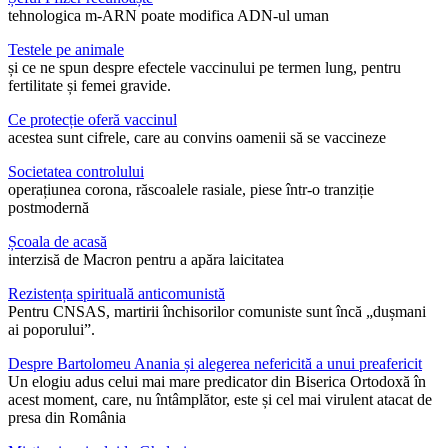
tehnologica m-ARN poate modifica ADN-ul uman
Testele pe animale
și ce ne spun despre efectele vaccinului pe termen lung, pentru
fertilitate și femei gravide.
Ce protecție oferă vaccinul
acestea sunt cifrele, care au convins oamenii să se vaccineze
Societatea controlului
operațiunea corona, răscoalele rasiale, piese într-o tranziție
postmodernă
Școala de acasă
interzisă de Macron pentru a apăra laicitatea
Rezistența spirituală anticomunistă
Pentru CNSAS, martirii închisorilor comuniste sunt încă „dușmani
ai poporului”.
Despre Bartolomeu Anania și alegerea nefericită a unui preafericit
Un elogiu adus celui mai mare predicator din Biserica Ortodoxă în
acest moment, care, nu întâmplător, este și cel mai virulent atacat de
presa din România