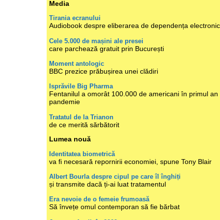
Media
Tirania ecranului
Audiobook despre eliberarea de dependența electroni
Cele 5.000 de mașini ale presei
care parchează gratuit prin București
Moment antologic
BBC prezice prăbușirea unei clădiri
Isprăvile Big Pharma
Fentanilul a omorât 100.000 de americani în primul an
pandemie
Tratatul de la Trianon
de ce merită sărbătorit
Lumea nouă
Identitatea biometrică
va fi necesară repornirii economiei, spune Tony Blair
Albert Bourla despre cipul pe care îl înghiți
și transmite dacă ți-ai luat tratamentul
Era nevoie de o femeie frumoasă
Să învețe omul contemporan să fie bărbat