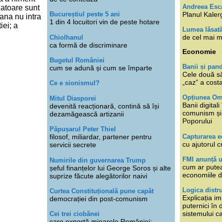
Andreea Esc
atoare sunt
Planul Kaler
Bucureștiul peste 5 ani
pana nu intra
1 din 4 locuitori vin de peste hotare
iei; a
Lumea lăsat
de cel mai m
Chiolhanul
ca formă de discriminare
Economie
Bugetul României
Banii și pan
cum se adună și cum se împarte
Cele două s
„caz” a cost
Ce e sionismul?
Opțiunea O
Mitul Diasporei
Banii digita
devenită reacționară, contină să își
comunism și 
dezamăgească artizanii
Poporului
Păpușarul Peter Thiel
Capturarea 
filosof, miliardar, partener pentru
cu ajutorul c
servicii secrete
FMI anunță 
Numirile din guvernarea Trump
cum ar putea
șeful finanțelor lui George Soros și alte
economiile d
suprize făcute alegătorilor naivi
Logica distr
Curtea Constituțională pune capăt
Explicația im
democrației din post-comunism
puternici în
sistemului ca
Cei trei ciobănei
care exportă mioarele României: