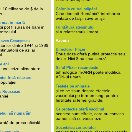
i
 10 trilioane de $ de la
Colonia cu trei stăpâni
zei
Cine domină România? întrebarea
evitată de falșii suveraniști
rmat în marfă
cii pot fi sursă de bani în
Fundătura ateismului
ntrolului
și a relativismului moral
Vaccin
e avea Ceaușescu
turilor dintre 1944 și 1989.
Directorul Pfizer
tinuatorii de azi ai
Două doze oferă puțină protecție sau
ui
deloc. Nici 3 nu imunizează
e ani
Șeful Pfizer recunoaște
 unei crize alimentare
tehnologica m-ARN poate modifica
ADN-ul uman
nței frică relaxare
populației
Testele pe animale
și ce ne spun despre efectele
s Rousseau
vaccinului pe termen lung, pentru
aniei
fertilitate și femei gravide.
Ce protecție oferă vaccinul
trebui să numărăm
acestea sunt cifrele, care au convins
oamenii să se vaccineze
rată de presa oficială
Societatea controlului
 la serviciu