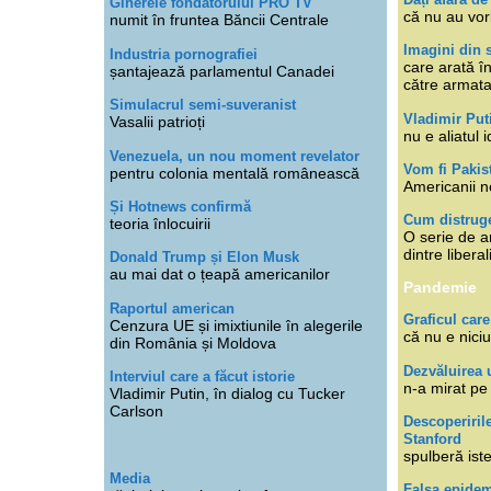
Ginerele fondatorului PRO TV
că nu au vor
numit în fruntea Băncii Centrale
Imagini din s
Industria pornografiei
care arată î
șantajează parlamentul Canadei
către armat
Simulacrul semi-suveranist
Vladimir Put
Vasalii patrioți
nu e aliatul i
Venezuela, un nou moment revelator
Vom fi Pakis
pentru colonia mentală românească
Americanii n
Și Hotnews confirmă
Cum distruge
teoria înlocuirii
O serie de ar
dintre libera
Donald Trump și Elon Musk
au mai dat o țeapă americanilor
Pandemie
Raportul american
Graficul care
Cenzura UE și imixtiunile în alegerile
că nu e niciu
din România și Moldova
Dezvăluirea 
Interviul care a făcut istorie
n-a mirat pe
Vladimir Putin, în dialog cu Tucker
Carlson
Descoperiril
Stanford
spulberă ist
Media
Falsa epide