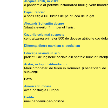
Jacques Attali, în 2009:
o pandemie ar permite instaurarea unui guvern mondia
Papa Francisc
a scos efigia lui Hristos de pe crucea de la gât
Alexandr Soljenițîn despre
Situația evreilor în Imperiul Țarist
Cazurile cele mai suspecte
centralizarea primelor 800 de decese atribuite covidulu
Diferența dintre marxism și socialism
Educația sexuală în școli
proiectul de inginerie socială din spatele bunelor intenți
Arabii, în topul latifundiarilor
Marii proprietari de teren în România și beneficiarii de
subvenții
Foto
America frumoasă
avea nostalgia Europei
Hărțile
unei pandemii geo-politice