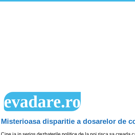
evadare.ro
Misterioasa disparitie a dosarelor de c
Cine ia in serios dezbaterile politice de la noi risca sa creada c