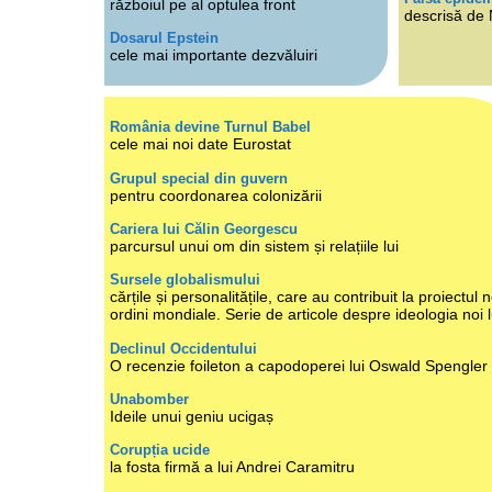
războiul pe al optulea front
descrisă de
Dosarul Epstein
cele mai importante dezvăluiri
România devine Turnul Babel
cele mai noi date Eurostat
Grupul special din guvern
pentru coordonarea colonizării
Cariera lui Călin Georgescu
parcursul unui om din sistem și relațiile lui
Sursele globalismului
cărțile și personalitățile, care au contribuit la proiectul n
ordini mondiale. Serie de articole despre ideologia noi 
Declinul Occidentului
O recenzie foileton a capodoperei lui Oswald Spengler
Unabomber
Ideile unui geniu ucigaș
Corupția ucide
la fosta firmă a lui Andrei Caramitru