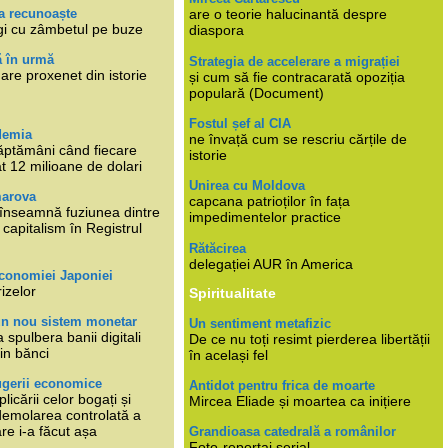
a recunoaște
are o teorie halucinantă despre
gi cu zâmbetul pe buze
diaspora
ă în urmă
Strategia de accelerare a migrației
are proxenet din istorie
și cum să fie contracarată opoziția
populară (Document)
Fostul șef al CIA
demia
ne învață cum se rescriu cărțile de
ăptămâni când fiecare
istorie
at 12 milioane de dolari
Unirea cu Moldova
marova
capcana patrioților în fața
li înseamnă fuziunea dintre
impedimentelor practice
capitalism în Registrul
Rătăcirea
delegației AUR în America
economiei Japoniei
rizelor
Spiritualitate
un nou sistem monetar
Un sentiment metafizic
 spulbera banii digitali
De ce nu toți resimt pierderea libertății
in bănci
în același fel
ugerii economice
Antidot pentru frica de moarte
plicării celor bogați și
Mircea Eliade și moartea ca inițiere
 demolarea controlată a
re i-a făcut așa
Grandioasa catedrală a românilor
Foto-reportaj serial