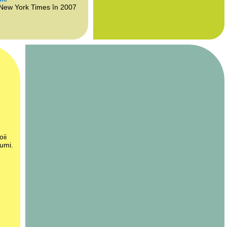
 New York Times în 2007
oii
lumi.