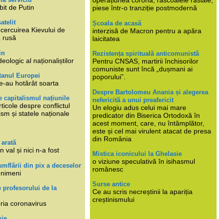
operațiunea corona, răscoalele rasiale,
bit de Putin
piese într-o tranziție postmodernă
atelit
Școala de acasă
ncercuirea Kievului de
interzisă de Macron pentru a apăra
a rusă
laicitatea
in
Rezistența spirituală anticomunistă
deologic al naționaliștilor
Pentru CNSAS, martirii închisorilor
comuniste sunt încă „dușmani ai
tanul Europei
poporului”.
e-au hotărât soarta
Despre Bartolomeu Anania și alegerea
 capitalismul națiunile
nefericită a unui preafericit
ticole despre conflictul
Un elogiu adus celui mai mare
lism și statele naționale
predicator din Biserica Ortodoxă în
acest moment, care, nu întâmplător,
este și cel mai virulent atacat de presa
din România
 arată
n val și nici n-a fost
Mistica iconicului la Ghelasie
o viziune speculativă în isihasmul
umflării din pix a deceselor
românesc
 nimeni
Surse antice
e profesorului de la
Ce au scris necreștinii la apariția
creștinismului
eria coronavirus
mie