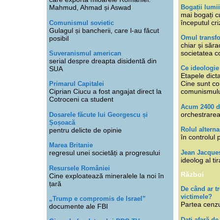
Bogații lumi
Mahmud, Ahmad și Aswad
mai bogați cu
începutul cri
Comunismul sovietic
Gulagul și bancherii, care l-au făcut
Omul transfo
posibil
chiar și săra
societatea co
Suveranismul american
serial despre dreapta disidentă din
Ce ideologi
SUA
Etapele dicta
Cine sunt con
Primarul Capitalei
Ciprian Ciucu a fost angajat direct la
comunismul
Cotroceni ca student
Acum 2400 d
orchestrarea
Dosarele făcute lui Georgescu și
Șoșoacă
Rolul alterna
pentru delicte de opinie
în controlul 
Marea Britanie
Jean Jacque
regresul unei societăți a progresului
ideolog al tir
Resursele României
Război
Cine exploatează mineralele la noi în
țară
De când ar 
victimele?
„Trump e compromis de Israel”
Partea cenzu
documente ale FBI
Dați afară de