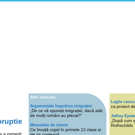
Alte articole:
Legile cenzu
Argumentele împotriva imigrației
ca proiect de
„De ce vă opuneți imigrației, dacă atât
de mulți români au plecat?”
Jeffrey Epste
oruptie
„După cum ști
Manualele de istorie
Rothschilds
Ce învață copiii în primele 12 clase și
a a nimerit
de ce contează