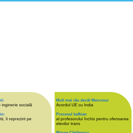
rii
Mult mai rău decât Mercosur
 inginerie socială
Acordul UE cu India
in:
Procesul kafkian
i, îi reprezint pe
al profesorului închis pentru ofensarea
elevilor trans
Mircea Cărtărescu