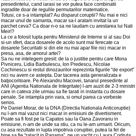
presedintelui, cand iarasi se vor putea face combinatii
ingradite doar de regulile permutarilor matematice.
Totusi, ce s-a intamplat? Au disparut coruptii? Nu mai e nici
macar unul de samanta, macar sa-l aratam invitat la un
parchet ceva? Ca doar n-o sa ne laudam cu arestarea lui Nati
Meir!?
La ce a folosit lupta pentru Ministerul de Interne si al sau Doi
si-un sfert, daca dosarele de acolo sunt mai ferecate ca
dosarele Securitatii si din ele nu mai apar file nici macar in
presa, asa, de amorul artei?
Sa nu ne intelegem gresit: de la o justitie pentru care Mona
Pivniceru, Lidia Barbulescu, Ion Predescu, Nicolae
Cochinescu si restul dinozaurilor reprezinta figurile “de export”
nici nu avem ce astepta. Dar tacerea asta generalizata e
batjocoritoare. Pe Alexandru Macovei, tanarul presedinte al
ANI (Agentia Nationala de Integritate) l-am auzit de 2-3 ministri
care in cateva zile urmau sa fie tarati in instanta cu dosare
penale. Se intampla prin vara, si omul parea ca vorbeste
serios.
Pe Daniel Morar, de la DNA (Directia Nationala Anticoruptie)
nu l-am mai vazut nici macar in emisiuni de divertisment.
Poate sa fi fost pe la Capatos sau la Oana Zavoranu in
emisiune, n-am de unde sa stiu, ca nu le-am urmarit. Oricum,
cu asa rezultate in lupta impotriva coruptiei, putea la fel de
bine sa fie “ratacit in Panama”, pe un yacht cu Laura Codruta