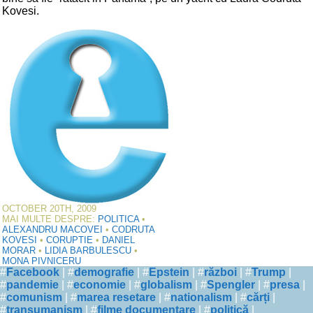
Kovesi.
OCTOBER 20TH, 2009
MAI MULTE DESPRE:
POLITICA
•
ALEXANDRU MACOVEI
•
CODRUTA
KOVESI
•
CORUPTIE
•
DANIEL
MORAR
•
LIDIA BARBULESCU
•
MONA PIVNICERU
#
Facebook
| #
demografie
| #
Epstein
| #
război
| #
Trump
|
#
pandemie
| #
economie
| #
globalism
| #
Spengler
| #
presa
|
#
comunism
| #
marea resetare
| #
nationalism
| #
cărți
|
#
transumanism
| #
filme documentare
| #
politică
|