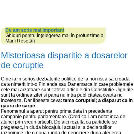
Ce am scris mai important
Ghiduri pentru înțelegerea mai în profunzime a
Marii Resetări
Misterioasa disparitie a dosarelor
de coruptie
Cine ia in serios dezbaterile politice de la noi risca sa creada
ca a nimerit intr-o Finlanda sau Danemarca in care problemele
cele mai arzatoare sunt cateva articole din Constitutie. Jignirile
sunt la ordinea zilei si pana nu intra publicitatea cearta nu
inceteaza. Dar lipseste ceva:
tema coruptiei; a disparut ca in
gaura de sarpe
.
Fenomenul a aparut pentru prima data in precedenta
campanie pentru parlamentare. (Cred ca l-am notat inca de
atunci prin vreun articol). De aici rezulta ca partidele se
pregatesc, in ciuda blocajului actual si a declaratiilor
razboinice, de o noua runda de negociere dupa alegerea