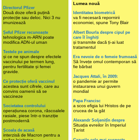
Lumea nouă
Directorul Pfizer
Două doze oferă puțină
Identitatea biometrică
protecție sau deloc. Nici 3 nu
va fi necesară repornirii
imunizează
economiei, spune Tony Blair
Șeful Pfizer recunoaște
Albert Bourla despre cipul pe
tehnologica m-ARN poate
care îl înghiți
modifica ADN-ul uman
și transmite dacă ți-ai luat
tratamentul
Testele pe animale
și ce ne spun despre efectele
Era nevoie de o femeie frumoasă
vaccinului pe termen lung,
Să învețe omul contemporan să
pentru fertilitate și femei
fie bărbat
gravide.
Jacques Attali, în 2009:
o pandemie ar permite
Ce protecție oferă vaccinul
acestea sunt cifrele, care au
instaurarea unui guvern
convins oamenii să se
mondial
vaccineze
Papa Francisc
a scos efigia lui Hristos de pe
Societatea controlului
operațiunea corona, răscoalele
crucea de la gât
rasiale, piese într-o tranziție
Alexandr Soljenițîn despre
postmodernă
Situația evreilor în Imperiul
Țarist
Școala de acasă
interzisă de Macron pentru a
Cazurile cele mai suspecte