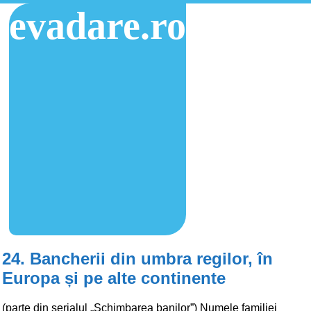
evadare.ro
24. Bancherii din umbra regilor, în
Europa și pe alte continente
(parte din serialul „Schimbarea banilor”) Numele familiei