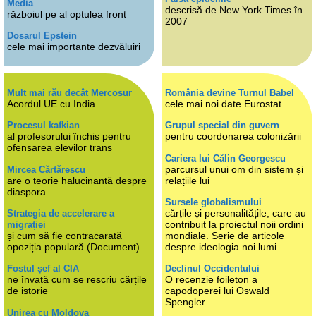
Media
descrisă de New York Times în
războiul pe al optulea front
2007
Dosarul Epstein
cele mai importante dezvăluiri
Mult mai rău decât Mercosur
România devine Turnul Babel
Acordul UE cu India
cele mai noi date Eurostat
Procesul kafkian
Grupul special din guvern
al profesorului închis pentru
pentru coordonarea colonizării
ofensarea elevilor trans
Cariera lui Călin Georgescu
parcursul unui om din sistem și
Mircea Cărtărescu
are o teorie halucinantă despre
relațiile lui
diaspora
Sursele globalismului
cărțile și personalitățile, care au
Strategia de accelerare a
contribuit la proiectul noii ordini
migrației
și cum să fie contracarată
mondiale. Serie de articole
opoziția populară (Document)
despre ideologia noi lumi.
Fostul șef al CIA
Declinul Occidentului
ne învață cum se rescriu cărțile
O recenzie foileton a
de istorie
capodoperei lui Oswald
Spengler
Unirea cu Moldova