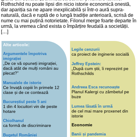
Rothschild nu poate lipsi din nicio istorie economică onestă,
dar apariția sa ne apare inexplicabilă și într-o aură supra-
naturală, dacă e ruptă de o lungă tradiție anterioară, scrisă de
nume cu mai puțină notorietate. Filonul merge foarte departe în
urmă, la vremea când exista o împărțire feudală a societății.
[…]
Alte articole:
Legile cenzurii
Argumentele împotriva
ca proiect de inginerie socială
imigrației
„De ce vă opuneți imigrației,
Jeffrey Epstein:
dacă atât de mulți români au
„După cum știi, îi reprezint pe
plecat?”
Rothschilds
Manualele de istorie
Andreea Esca recunoaște
Ce învață copiii în primele 12
Planul Kalergi cu zâmbetul pe
clase și de ce contează
buze
Bucureștiul peste 5 ani
Lumea lăsată în urmă
1 din 4 locuitori vin de peste
de cel mai mare proxenet din
hotare
istorie
Chiolhanul
Economie
ca formă de discriminare
Banii și pandemia
Bugetul României