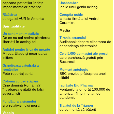
capcana patrioților în fața
Unabomber
impedimentelor practice
Ideile unui geniu ucigaș
Rătăcirea
Corupția ucide
delegației AUR în America
la fosta firmă a lui Andrei
Caramitru
Spiritualitate
Media
Un sentiment metafizic
De ce nu toți resimt pierderea
Tirania ecranului
libertății în același fel
Audiobook despre eliberarea de
dependența electronică
Antidot pentru frica de moarte
Mircea Eliade și moartea ca
Cele 5.000 de mașini ale presei
inițiere
care parchează gratuit prin
București
Grandioasa catedrală a
românilor
Moment antologic
Foto-reportaj serial
BBC prezice prăbușirea unei
clădiri
Colonia cu trei stăpâni
Cine domină România?
Isprăvile Big Pharma
întrebarea evitată de falșii
Fentanilul a omorât 100.000 de
suveraniști
americani în primul an de
pandemie
Fundătura ateismului
și a relativismului moral
Tratatul de la Trianon
de ce merită sărbătorit
Vaccin