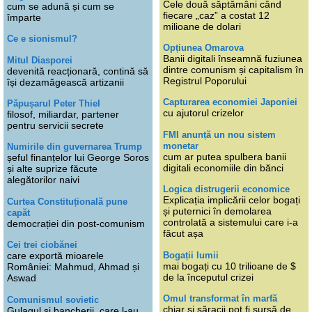
Cele două săptămâni când
cum se adună și cum se
fiecare „caz” a costat 12
împarte
milioane de dolari
Ce e sionismul?
Opțiunea Omarova
Banii digitali înseamnă fuziunea
Mitul Diasporei
dintre comunism și capitalism în
devenită reacționară, contină să
Registrul Poporului
își dezamăgească artizanii
Capturarea economiei Japoniei
Păpușarul Peter Thiel
cu ajutorul crizelor
filosof, miliardar, partener
pentru servicii secrete
FMI anunță un nou sistem
monetar
Numirile din guvernarea Trump
cum ar putea spulbera banii
șeful finanțelor lui George Soros
digitali economiile din bănci
și alte suprize făcute
alegătorilor naivi
Logica distrugerii economice
Explicația implicării celor bogați
Curtea Constituțională pune
și puternici în demolarea
capăt
controlată a sistemului care i-a
democrației din post-comunism
făcut așa
Cei trei ciobănei
Bogații lumii
care exportă mioarele
mai bogați cu 10 trilioane de $
României: Mahmud, Ahmad și
de la începutul crizei
Aswad
Omul transformat în marfă
Comunismul sovietic
chiar și săracii pot fi sursă de
Gulagul și bancherii, care l-au