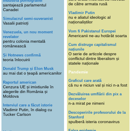
Industria pornografiei
de către armata rusă
șantajează parlamentul
Canadei
Vladimir Putin
nu e aliatul ideologic al
Simulacrul semi-suveranist
naționaliștilor
Vasalii patrioți
Vom fi Pakistanul Europei
Venezuela, un nou moment
Americanii ne-au hotărât soarta
revelator
pentru colonia mentală
Cum distruge capitalismul
românească
națiunile
O serie de articole despre
Și Hotnews confirmă
conflictul dintre liberalism și
teoria înlocuirii
statele naționale
Donald Trump și Elon Musk
Pandemie
au mai dat o țeapă americanilor
Graficul care arată
Raportul american
că nu e niciun val și nici n-a fost
Cenzura UE și imixtiunile în
alegerile din România și
Dezvăluirea umflării din pix a
Moldova
deceselor
n-a mirat pe nimeni
Interviul care a făcut istorie
Vladimir Putin, în dialog cu
Descoperirile profesorului de la
Tucker Carlson
Stanford
spulberă isteria coronavirus
Falsa epidemie