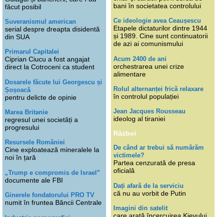
bani în societatea controlului
făcut posibil
Ce ideologie avea Ceaușescu
Suveranismul american
Etapele dictaturilor dintre 1944
serial despre dreapta disidentă
și 1989. Cine sunt continuatorii
din SUA
de azi ai comunismului
Primarul Capitalei
Acum 2400 de ani
Ciprian Ciucu a fost angajat
orchestrarea unei crize
direct la Cotroceni ca student
alimentare
Dosarele făcute lui Georgescu și
Rolul alternanței frică relaxare
Șoșoacă
în controlul populației
pentru delicte de opinie
Jean Jacques Rousseau
Marea Britanie
ideolog al tiraniei
regresul unei societăți a
progresului
Război
Resursele României
De când ar trebui să numărăm
Cine exploatează mineralele la
victimele?
noi în țară
Partea cenzurată de presa
oficială
„Trump e compromis de Israel”
documente ale FBI
Dați afară de la serviciu
că nu au vorbit de Putin
Ginerele fondatorului PRO TV
numit în fruntea Băncii Centrale
Imagini din satelit
care arată încercuirea Kievului