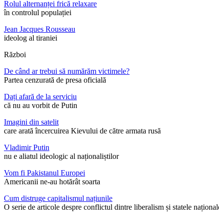
Rolul alternanței frică relaxare
în controlul populației
Jean Jacques Rousseau
ideolog al tiraniei
Război
De când ar trebui să numărăm victimele?
Partea cenzurată de presa oficială
Dați afară de la serviciu
că nu au vorbit de Putin
Imagini din satelit
care arată încercuirea Kievului de către armata rusă
Vladimir Putin
nu e aliatul ideologic al naționaliștilor
Vom fi Pakistanul Europei
Americanii ne-au hotărât soarta
Cum distruge capitalismul națiunile
O serie de articole despre conflictul dintre liberalism și statele național