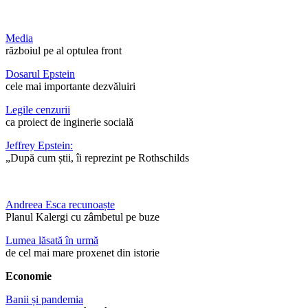
Media
războiul pe al optulea front
Dosarul Epstein
cele mai importante dezvăluiri
Legile cenzurii
ca proiect de inginerie socială
Jeffrey Epstein:
„După cum știi, îi reprezint pe Rothschilds
Andreea Esca recunoaște
Planul Kalergi cu zâmbetul pe buze
Lumea lăsată în urmă
de cel mai mare proxenet din istorie
Economie
Banii și pandemia