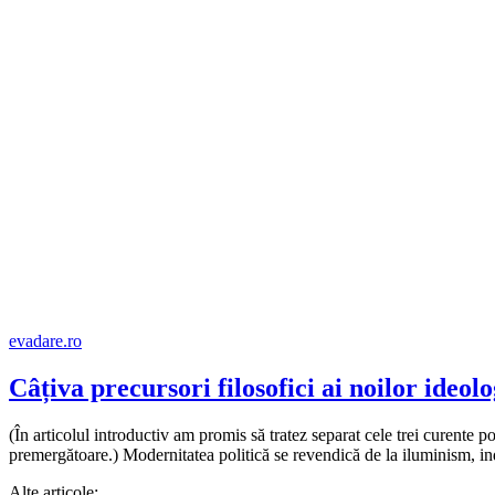
evadare.ro
Câțiva precursori filosofici ai noilor ideolo
(În articolul introductiv am promis să tratez separat cele trei curente p
premergătoare.) Modernitatea politică se revendică de la iluminism, in
Alte articole: