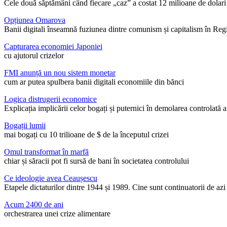
Cele două săptămâni când fiecare „caz” a costat 12 milioane de dolari
Opțiunea Omarova
Banii digitali înseamnă fuziunea dintre comunism și capitalism în Reg
Capturarea economiei Japoniei
cu ajutorul crizelor
FMI anunță un nou sistem monetar
cum ar putea spulbera banii digitali economiile din bănci
Logica distrugerii economice
Explicația implicării celor bogați și puternici în demolarea controlată a
Bogații lumii
mai bogați cu 10 trilioane de $ de la începutul crizei
Omul transformat în marfă
chiar și săracii pot fi sursă de bani în societatea controlului
Ce ideologie avea Ceaușescu
Etapele dictaturilor dintre 1944 și 1989. Cine sunt continuatorii de az
Acum 2400 de ani
orchestrarea unei crize alimentare