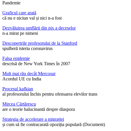
Pandemie
Graficul care arată
că nu e niciun val și nici n-a fost
Dezvăluirea umflării din pix a deceselor
n-a mirat pe nimeni
Descoperirile profesorului de la Stanford
spulberă isteria coronavirus
Falsa epidemie
descrisă de New York Times în 2007
Mult mai rău decât Mercosur
Acordul UE cu India
Procesul kafkian
al profesorului închis pentru ofensarea elevilor trans
Mircea Cărtărescu
are o teorie halucinantă despre diaspora
Strategia de accelerare a migrației
și cum să fie contracarată opoziția populară (Document)