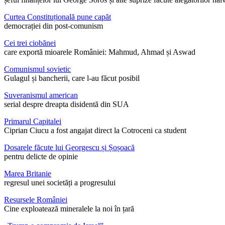
Curtea Constituțională pune capăt
democrației din post-comunism
Cei trei ciobănei
care exportă mioarele României: Mahmud, Ahmad și Aswad
Comunismul sovietic
Gulagul și bancherii, care l-au făcut posibil
Suveranismul american
serial despre dreapta disidentă din SUA
Primarul Capitalei
Ciprian Ciucu a fost angajat direct la Cotroceni ca student
Dosarele făcute lui Georgescu și Șoșoacă
pentru delicte de opinie
Marea Britanie
regresul unei societăți a progresului
Resursele României
Cine exploatează mineralele la noi în țară