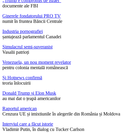
„Trump e compromis de Israel”
documente ale FBI
Ginerele fondatorului PRO TV
numit în fruntea Băncii Centrale
Industria pornografiei
șantajează parlamentul Canadei
Simulacrul semi-suveranist
Vasalii patrioți
Venezuela, un nou moment revelator
pentru colonia mentală românească
Și Hotnews confirmă
teoria înlocuirii
Donald Trump și Elon Musk
au mai dat o țeapă americanilor
Raportul american
Cenzura UE și imixtiunile în alegerile din România și Moldova
Interviul care a făcut istorie
Vladimir Putin, în dialog cu Tucker Carlson