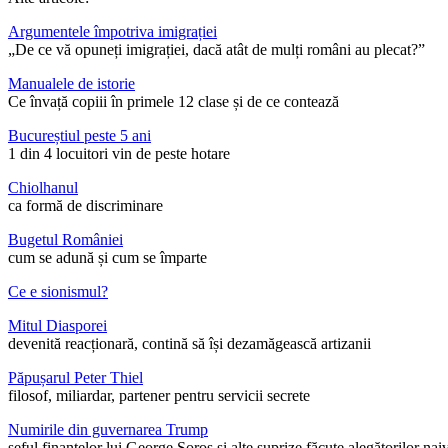
Argumentele împotriva imigrației
„De ce vă opuneți imigrației, dacă atât de mulți români au plecat?”
Manualele de istorie
Ce învață copiii în primele 12 clase și de ce contează
Bucureștiul peste 5 ani
1 din 4 locuitori vin de peste hotare
Chiolhanul
ca formă de discriminare
Bugetul României
cum se adună și cum se împarte
Ce e sionismul?
Mitul Diasporei
devenită reacționară, contină să își dezamăgească artizanii
Păpușarul Peter Thiel
filosof, miliardar, partener pentru servicii secrete
Numirile din guvernarea Trump
șeful finanțelor lui George Soros și alte suprize făcute alegătorilor nai