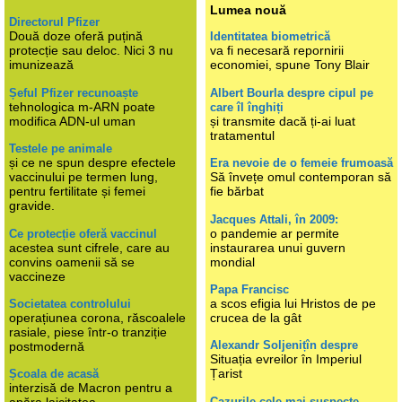
Lumea nouă
Directorul Pfizer
Două doze oferă puțină
Identitatea biometrică
protecție sau deloc. Nici 3 nu
va fi necesară repornirii
imunizează
economiei, spune Tony Blair
Șeful Pfizer recunoaște
Albert Bourla despre cipul pe
tehnologica m-ARN poate
care îl înghiți
modifica ADN-ul uman
și transmite dacă ți-ai luat
tratamentul
Testele pe animale
și ce ne spun despre efectele
Era nevoie de o femeie frumoasă
vaccinului pe termen lung,
Să învețe omul contemporan să
pentru fertilitate și femei
fie bărbat
gravide.
Jacques Attali, în 2009:
o pandemie ar permite
Ce protecție oferă vaccinul
acestea sunt cifrele, care au
instaurarea unui guvern
convins oamenii să se
mondial
vaccineze
Papa Francisc
a scos efigia lui Hristos de pe
Societatea controlului
operațiunea corona, răscoalele
crucea de la gât
rasiale, piese într-o tranziție
Alexandr Soljenițîn despre
postmodernă
Situația evreilor în Imperiul
Țarist
Școala de acasă
interzisă de Macron pentru a
Cazurile cele mai suspecte