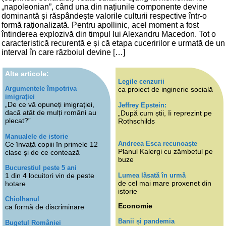
„napoleonian”, când una din națiunile componente devine
dominantă și răspândește valorile culturii respective într-o
formă raționalizată. Pentru apollinic, acel moment a fost
întinderea explozivă din timpul lui Alexandru Macedon. Tot o
caracteristică recurentă e și că etapa cuceririlor e urmată de un
interval în care războiul devine […]
Alte articole:
Legile cenzurii
Argumentele împotriva
ca proiect de inginerie socială
imigrației
„De ce vă opuneți imigrației,
Jeffrey Epstein:
dacă atât de mulți români au
„După cum știi, îi reprezint pe
plecat?”
Rothschilds
Manualele de istorie
Andreea Esca recunoaște
Ce învață copiii în primele 12
Planul Kalergi cu zâmbetul pe
clase și de ce contează
buze
Bucureștiul peste 5 ani
Lumea lăsată în urmă
1 din 4 locuitori vin de peste
de cel mai mare proxenet din
hotare
istorie
Chiolhanul
Economie
ca formă de discriminare
Banii și pandemia
Bugetul României