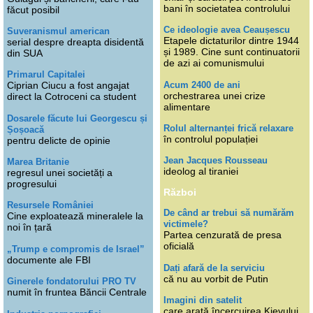
bani în societatea controlului
făcut posibil
Ce ideologie avea Ceaușescu
Suveranismul american
Etapele dictaturilor dintre 1944
serial despre dreapta disidentă
și 1989. Cine sunt continuatorii
din SUA
de azi ai comunismului
Primarul Capitalei
Acum 2400 de ani
Ciprian Ciucu a fost angajat
orchestrarea unei crize
direct la Cotroceni ca student
alimentare
Dosarele făcute lui Georgescu și
Rolul alternanței frică relaxare
Șoșoacă
în controlul populației
pentru delicte de opinie
Jean Jacques Rousseau
Marea Britanie
ideolog al tiraniei
regresul unei societăți a
progresului
Război
Resursele României
De când ar trebui să numărăm
Cine exploatează mineralele la
victimele?
noi în țară
Partea cenzurată de presa
oficială
„Trump e compromis de Israel”
documente ale FBI
Dați afară de la serviciu
că nu au vorbit de Putin
Ginerele fondatorului PRO TV
numit în fruntea Băncii Centrale
Imagini din satelit
care arată încercuirea Kievului