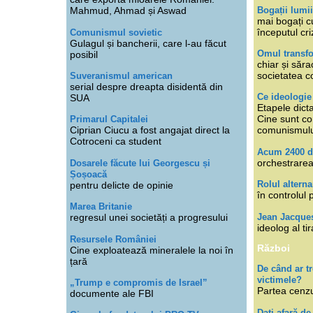
Bogații lumi
Mahmud, Ahmad și Aswad
mai bogați cu
începutul cri
Comunismul sovietic
Gulagul și bancherii, care l-au făcut
Omul transfo
posibil
chiar și săra
societatea co
Suveranismul american
serial despre dreapta disidentă din
Ce ideologi
SUA
Etapele dicta
Cine sunt con
Primarul Capitalei
Ciprian Ciucu a fost angajat direct la
comunismul
Cotroceni ca student
Acum 2400 d
orchestrarea
Dosarele făcute lui Georgescu și
Șoșoacă
Rolul alterna
pentru delicte de opinie
în controlul 
Marea Britanie
Jean Jacque
regresul unei societăți a progresului
ideolog al tir
Resursele României
Război
Cine exploatează mineralele la noi în
țară
De când ar 
victimele?
„Trump e compromis de Israel”
Partea cenzu
documente ale FBI
Dați afară de