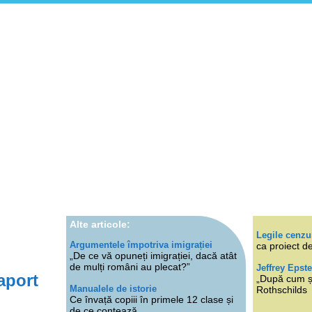
Alte articole:
Legile cenzu
Argumentele împotriva imigrației
ca proiect de
„De ce vă opuneți imigrației, dacă atât
de mulți români au plecat?”
Jeffrey Epste
aport
„După cum ști
Manualele de istorie
Rothschilds
Ce învață copiii în primele 12 clase și
de ce contează