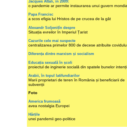
Jacques Attali, în 2009:
o pandemie ar permite instaurarea unui guvern mondia
Papa Francisc
a scos efigia lui Hristos de pe crucea de la gât
Alexandr Soljenițîn despre
Situația evreilor în Imperiul Țarist
Cazurile cele mai suspecte
centralizarea primelor 800 de decese atribuite covidulu
Diferența dintre marxism și socialism
Educația sexuală în școli
proiectul de inginerie socială din spatele bunelor intenți
Arabii, în topul latifundiarilor
Marii proprietari de teren în România și beneficiarii de
subvenții
Foto
America frumoasă
avea nostalgia Europei
Hărțile
unei pandemii geo-politice