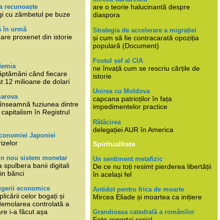
a recunoaște
are o teorie halucinantă despre
gi cu zâmbetul pe buze
diaspora
ă în urmă
Strategia de accelerare a migrației
are proxenet din istorie
și cum să fie contracarată opoziția
populară (Document)
Fostul șef al CIA
demia
ne învață cum se rescriu cărțile de
ăptămâni când fiecare
istorie
at 12 milioane de dolari
Unirea cu Moldova
marova
capcana patrioților în fața
li înseamnă fuziunea dintre
impedimentelor practice
capitalism în Registrul
Rătăcirea
delegației AUR în America
economiei Japoniei
rizelor
Spiritualitate
un nou sistem monetar
Un sentiment metafizic
 spulbera banii digitali
De ce nu toți resimt pierderea libertății
in bănci
în același fel
ugerii economice
Antidot pentru frica de moarte
plicării celor bogați și
Mircea Eliade și moartea ca inițiere
 demolarea controlată a
re i-a făcut așa
Grandioasa catedrală a românilor
Foto-reportaj serial