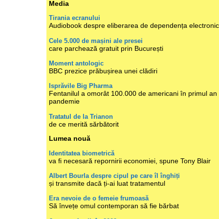
Media
Tirania ecranului
Audiobook despre eliberarea de dependența electroni
Cele 5.000 de mașini ale presei
care parchează gratuit prin București
Moment antologic
BBC prezice prăbușirea unei clădiri
Isprăvile Big Pharma
Fentanilul a omorât 100.000 de americani în primul an
pandemie
Tratatul de la Trianon
de ce merită sărbătorit
Lumea nouă
Identitatea biometrică
va fi necesară repornirii economiei, spune Tony Blair
Albert Bourla despre cipul pe care îl înghiți
și transmite dacă ți-ai luat tratamentul
Era nevoie de o femeie frumoasă
Să învețe omul contemporan să fie bărbat