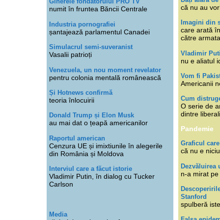
Ginerele fondatorului PRO TV
că nu au vor
numit în fruntea Băncii Centrale
Imagini din s
Industria pornografiei
care arată î
șantajează parlamentul Canadei
către armat
Simulacrul semi-suveranist
Vladimir Put
Vasalii patrioți
nu e aliatul i
Venezuela, un nou moment revelator
Vom fi Pakis
pentru colonia mentală românească
Americanii n
Și Hotnews confirmă
Cum distruge
teoria înlocuirii
O serie de ar
dintre libera
Donald Trump și Elon Musk
au mai dat o țeapă americanilor
Pandemie
Raportul american
Graficul care
Cenzura UE și imixtiunile în alegerile
că nu e niciu
din România și Moldova
Dezvăluirea 
Interviul care a făcut istorie
n-a mirat pe
Vladimir Putin, în dialog cu Tucker
Carlson
Descoperiril
Stanford
spulberă ist
Media
Falsa epide