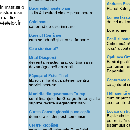
Andreea Esc
 institutiile
Planul Kaler
Bucureștiul peste 5 ani
re strămoșii
1 din 4 locuitori vin de peste hotare
Lumea lăsat
 mai fie
de cel mai m
Chiolhanul
vietelor. În
ca formă de discriminare
Economie
Bugetul României
Banii și pan
cum se adună și cum se împarte
Cele două s
„caz” a cost
Ce e sionismul?
Opțiunea O
Mitul Diasporei
Banii digita
devenită reacționară, contină să își
comunism și 
dezamăgească artizanii
Poporului
Păpușarul Peter Thiel
Capturarea 
filosof, miliardar, partener pentru
cu ajutorul c
servicii secrete
FMI anunță 
Numirile din guvernarea Trump
cum ar putea
șeful finanțelor lui George Soros și alte
economiile d
suprize făcute alegătorilor naivi
Logica distr
Curtea Constituțională pune capăt
Explicația im
democrației din post-comunism
puternici în
sistemului ca
Cei trei ciobănei
care exportă mioarele României: