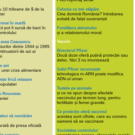
i
 10 trilioane de $ de la
Colonia cu trei stăpâni
zei
Cine domină România? întrebarea
evitată de falșii suveraniști
rmat în marfă
cii pot fi sursă de bani în
Fundătura ateismului
ntrolului
și a relativismului moral
Vaccin
e avea Ceaușescu
turilor dintre 1944 și 1989.
Directorul Pfizer
tinuatorii de azi ai
Două doze oferă puțină protecție sau
ui
deloc. Nici 3 nu imunizează
e ani
Șeful Pfizer recunoaște
 unei crize alimentare
tehnologica m-ARN poate modifica
ADN-ul uman
nței frică relaxare
populației
Testele pe animale
și ce ne spun despre efectele
s Rousseau
vaccinului pe termen lung, pentru
aniei
fertilitate și femei gravide.
Ce protecție oferă vaccinul
trebui să numărăm
acestea sunt cifrele, care au convins
oamenii să se vaccineze
rată de presa oficială
Societatea controlului
 la serviciu