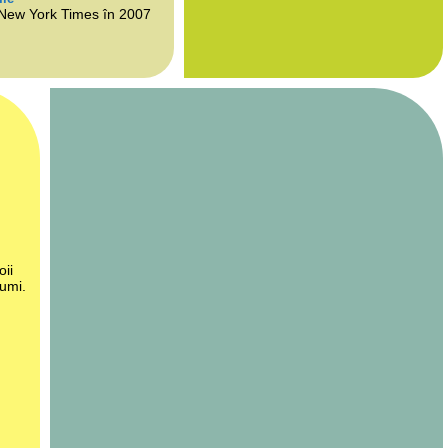
 New York Times în 2007
oii
lumi.