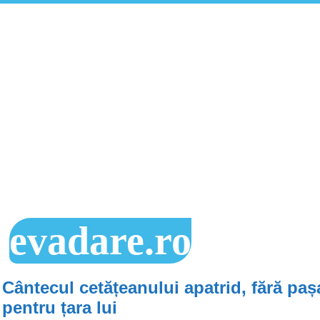
evadare.ro
Cântecul cetățeanului apatrid, fără paș
pentru țara lui