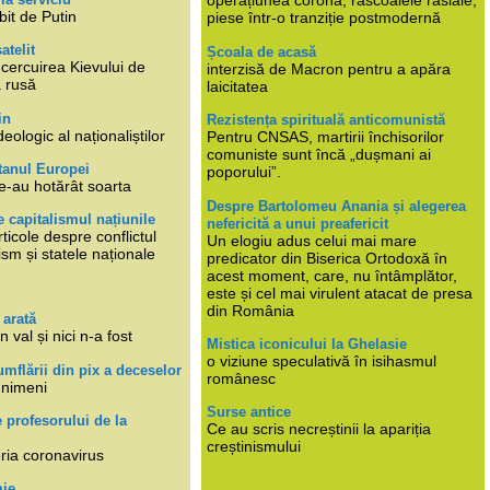
operațiunea corona, răscoalele rasiale,
bit de Putin
piese într-o tranziție postmodernă
atelit
Școala de acasă
ncercuirea Kievului de
interzisă de Macron pentru a apăra
a rusă
laicitatea
in
Rezistența spirituală anticomunistă
deologic al naționaliștilor
Pentru CNSAS, martirii închisorilor
comuniste sunt încă „dușmani ai
tanul Europei
poporului”.
e-au hotărât soarta
Despre Bartolomeu Anania și alegerea
 capitalismul națiunile
nefericită a unui preafericit
ticole despre conflictul
Un elogiu adus celui mai mare
lism și statele naționale
predicator din Biserica Ortodoxă în
acest moment, care, nu întâmplător,
este și cel mai virulent atacat de presa
din România
 arată
n val și nici n-a fost
Mistica iconicului la Ghelasie
o viziune speculativă în isihasmul
umflării din pix a deceselor
românesc
 nimeni
Surse antice
e profesorului de la
Ce au scris necreștinii la apariția
creștinismului
eria coronavirus
mie