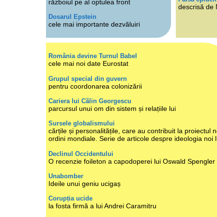
războiul pe al optulea front
descrisă de
Dosarul Epstein
cele mai importante dezvăluiri
România devine Turnul Babel
cele mai noi date Eurostat
Grupul special din guvern
pentru coordonarea colonizării
Cariera lui Călin Georgescu
parcursul unui om din sistem și relațiile lui
Sursele globalismului
cărțile și personalitățile, care au contribuit la proiectul n
ordini mondiale. Serie de articole despre ideologia noi 
Declinul Occidentului
O recenzie foileton a capodoperei lui Oswald Spengler
Unabomber
Ideile unui geniu ucigaș
Corupția ucide
la fosta firmă a lui Andrei Caramitru