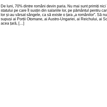
De luni, 70% dintre români devin paria. Nu mai sunt primiți nici în
statului pe care îl susțin din salariile lor, pe pământul pentru ca
lor și-au vărsat sângele, ca să existe o țara „a românilor”. Să nu
supuși ai Porții Otomane, ai Austro-Ungariei, ai Reichului, ai So
acea țară, […]