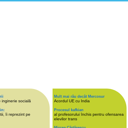
rii
Mult mai rău decât Mercosur
 inginerie socială
Acordul UE cu India
in:
Procesul kafkian
i, îi reprezint pe
al profesorului închis pentru ofensarea
elevilor trans
Mircea Cărtărescu