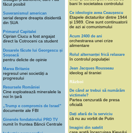
bani în societatea controlului
făcut posibil
Ce ideologie avea Ceaușescu
Suveranismul american
Etapele dictaturilor dintre 1944
serial despre dreapta disidentă
și 1989. Cine sunt continuatorii
din SUA
de azi ai comunismului
Primarul Capitalei
Acum 2400 de ani
Ciprian Ciucu a fost angajat
orchestrarea unei crize
direct la Cotroceni ca student
alimentare
Dosarele făcute lui Georgescu și
Rolul alternanței frică relaxare
Șoșoacă
în controlul populației
pentru delicte de opinie
Jean Jacques Rousseau
Marea Britanie
ideolog al tiraniei
regresul unei societăți a
progresului
Război
Resursele României
De când ar trebui să numărăm
Cine exploatează mineralele la
victimele?
noi în țară
Partea cenzurată de presa
oficială
„Trump e compromis de Israel”
documente ale FBI
Dați afară de la serviciu
că nu au vorbit de Putin
Ginerele fondatorului PRO TV
numit în fruntea Băncii Centrale
Imagini din satelit
care arată încercuirea Kievului