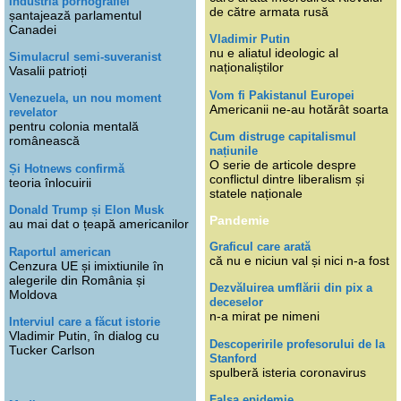
Industria pornografiei
de către armata rusă
șantajează parlamentul
Canadei
Vladimir Putin
nu e aliatul ideologic al
Simulacrul semi-suveranist
naționaliștilor
Vasalii patrioți
Vom fi Pakistanul Europei
Venezuela, un nou moment
Americanii ne-au hotărât soarta
revelator
pentru colonia mentală
Cum distruge capitalismul
românească
națiunile
O serie de articole despre
Și Hotnews confirmă
conflictul dintre liberalism și
teoria înlocuirii
statele naționale
Donald Trump și Elon Musk
Pandemie
au mai dat o țeapă americanilor
Graficul care arată
Raportul american
că nu e niciun val și nici n-a fost
Cenzura UE și imixtiunile în
alegerile din România și
Dezvăluirea umflării din pix a
Moldova
deceselor
n-a mirat pe nimeni
Interviul care a făcut istorie
Vladimir Putin, în dialog cu
Descoperirile profesorului de la
Tucker Carlson
Stanford
spulberă isteria coronavirus
Falsa epidemie