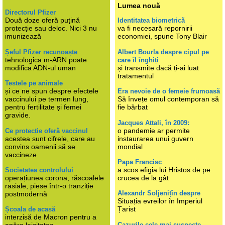
Lumea nouă
Directorul Pfizer
Două doze oferă puțină
Identitatea biometrică
protecție sau deloc. Nici 3 nu
va fi necesară repornirii
imunizează
economiei, spune Tony Blair
Șeful Pfizer recunoaște
Albert Bourla despre cipul pe
tehnologica m-ARN poate
care îl înghiți
modifica ADN-ul uman
și transmite dacă ți-ai luat
tratamentul
Testele pe animale
și ce ne spun despre efectele
Era nevoie de o femeie frumoasă
vaccinului pe termen lung,
Să învețe omul contemporan să
pentru fertilitate și femei
fie bărbat
gravide.
Jacques Attali, în 2009:
o pandemie ar permite
Ce protecție oferă vaccinul
acestea sunt cifrele, care au
instaurarea unui guvern
convins oamenii să se
mondial
vaccineze
Papa Francisc
a scos efigia lui Hristos de pe
Societatea controlului
operațiunea corona, răscoalele
crucea de la gât
rasiale, piese într-o tranziție
Alexandr Soljenițîn despre
postmodernă
Situația evreilor în Imperiul
Țarist
Școala de acasă
interzisă de Macron pentru a
Cazurile cele mai suspecte