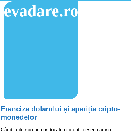
evadare.ro
Franciza dolarului și apariția cripto-
monedelor
Când țările mici au conducători corupți, deseori ajung