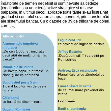
îndatorate pe termen nedefinit și sunt nevoite să cedeze
(creditorilor sau unor terți) active strategice și resurse
palpabile. În ultimul secol, aproape toate țările și-au înstrăinat
gradual și controlul suveran asupra monedei, prin transformări
ale sistemului bancar. Cu o datorie de 39 de trilioane de dolari,
care […]
Alte articole:
Legile cenzurii
Argumentele împotriva
ca proiect de inginerie socială
imigrației
„De ce vă opuneți imigrației,
Jeffrey Epstein:
dacă atât de mulți români au
„După cum știi, îi reprezint pe
plecat?”
Rothschilds
Manualele de istorie
Andreea Esca recunoaște
Ce învață copiii în primele 12
Planul Kalergi cu zâmbetul pe
clase și de ce contează
buze
Bucureștiul peste 5 ani
Lumea lăsată în urmă
1 din 4 locuitori vin de peste
de cel mai mare proxenet din
hotare
istorie
Chiolhanul
Economie
ca formă de discriminare
Banii și pandemia
Bugetul României