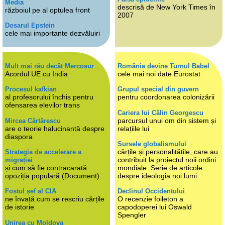
Media
descrisă de New York Times în
războiul pe al optulea front
2007
Dosarul Epstein
cele mai importante dezvăluiri
Mult mai rău decât Mercosur
România devine Turnul Babel
Acordul UE cu India
cele mai noi date Eurostat
Procesul kafkian
Grupul special din guvern
al profesorului închis pentru
pentru coordonarea colonizării
ofensarea elevilor trans
Cariera lui Călin Georgescu
parcursul unui om din sistem și
Mircea Cărtărescu
are o teorie halucinantă despre
relațiile lui
diaspora
Sursele globalismului
cărțile și personalitățile, care au
Strategia de accelerare a
contribuit la proiectul noii ordini
migrației
și cum să fie contracarată
mondiale. Serie de articole
opoziția populară (Document)
despre ideologia noi lumi.
Fostul șef al CIA
Declinul Occidentului
ne învață cum se rescriu cărțile
O recenzie foileton a
de istorie
capodoperei lui Oswald
Spengler
Unirea cu Moldova