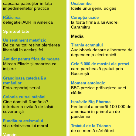
capcana patrioților în fața
Unabomber
impedimentelor practice
Ideile unui geniu ucigaș
Rătăcirea
Corupția ucide
delegației AUR în America
la fosta firmă a lui Andrei
Caramitru
Spiritualitate
Media
Un sentiment metafizic
De ce nu toți resimt pierderea
Tirania ecranului
libertății în același fel
Audiobook despre eliberarea de
dependența electronică
Antidot pentru frica de moarte
Mircea Eliade și moartea ca
Cele 5.000 de mașini ale presei
inițiere
care parchează gratuit prin
București
Grandioasa catedrală a
românilor
Moment antologic
Foto-reportaj serial
BBC prezice prăbușirea unei
clădiri
Colonia cu trei stăpâni
Cine domină România?
Isprăvile Big Pharma
întrebarea evitată de falșii
Fentanilul a omorât 100.000 de
suveraniști
americani în primul an de
pandemie
Fundătura ateismului
și a relativismului moral
Tratatul de la Trianon
de ce merită sărbătorit
Vaccin