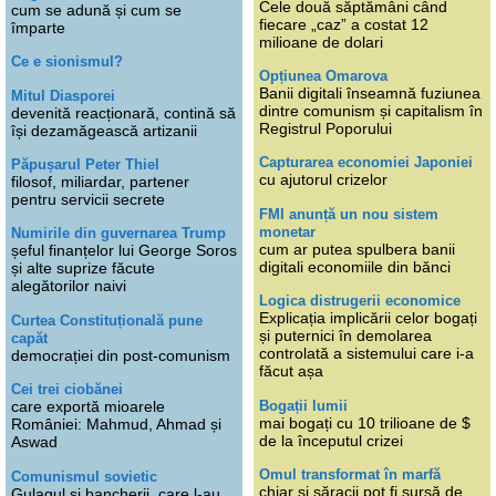
Cele două săptămâni când
cum se adună și cum se
fiecare „caz” a costat 12
împarte
milioane de dolari
Ce e sionismul?
Opțiunea Omarova
Banii digitali înseamnă fuziunea
Mitul Diasporei
dintre comunism și capitalism în
devenită reacționară, contină să
Registrul Poporului
își dezamăgească artizanii
Capturarea economiei Japoniei
Păpușarul Peter Thiel
cu ajutorul crizelor
filosof, miliardar, partener
pentru servicii secrete
FMI anunță un nou sistem
monetar
Numirile din guvernarea Trump
cum ar putea spulbera banii
șeful finanțelor lui George Soros
digitali economiile din bănci
și alte suprize făcute
alegătorilor naivi
Logica distrugerii economice
Explicația implicării celor bogați
Curtea Constituțională pune
și puternici în demolarea
capăt
controlată a sistemului care i-a
democrației din post-comunism
făcut așa
Cei trei ciobănei
Bogații lumii
care exportă mioarele
mai bogați cu 10 trilioane de $
României: Mahmud, Ahmad și
de la începutul crizei
Aswad
Omul transformat în marfă
Comunismul sovietic
chiar și săracii pot fi sursă de
Gulagul și bancherii, care l-au